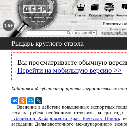
Главная
Разделы
Архив
Коммен
Приглашаем к о
Надоела рек
расширенный пои
Рыцарь круглого ствола
Вы просматриваете обычную версию
Перейти на мобильную версию >>
Хабаровский губернатор против заградительных пошл
Введение в действие повышенных экспортных пошли
леса за рубеж необходимо отложить на три года.
губернатор Хабаровского края Вячеслав Шпорт
, в
заседании Дальневосточного международного эконо