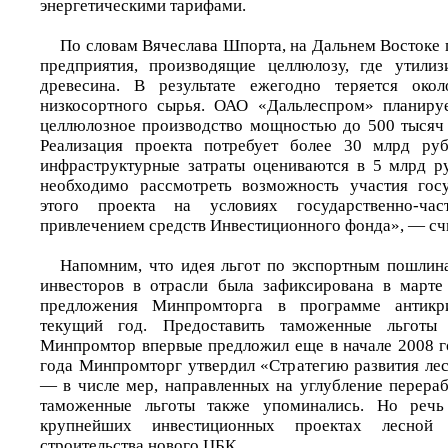
энергетическими тарифами.
По словам Вячеслава Шпорта, на Дальнем Востоке 
предприятия, производящие целлюлозу, где утилиз
древесина. В результате ежегодно теряется око
низкосортного сырья. ОАО «Дальлеспром» планируе
целлюлозное производство мощностью до 500 тысяч 
Реализация проекта потребует более 30 млрд руб
инфраструктурные затраты оцениваются в 5 млрд р
необходимо рассмотреть возможность участия госу
этого проекта на условиях государственно-час
привлечением средств Инвестиционного фонда», — сч
Напомним, что идея льгот по экспортным пошлин
инвесторов в отрасли была зафиксирована в марте
предложения Минпромторга в программе антикр
текущий год. Предоставить таможенные льготы
Минпромтор впервые предложил еще в начале 2008 го
года Минпромторг утвердил «Стратегию развития л
— в числе мер, направленных на углубление перераб
таможенные льготы также упоминались. Но речь
крупнейших инвестиционных проектах лесно
строительства нового ЦБК.