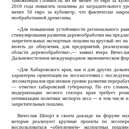
таможенной стоимости, но не менее 50 евро за кубо
2010 года повысить пошлины до заградительного у
менее 50 евро за кубометр, что фактически закро
необработанной древесины.
«Для повышения устойчивости регионального рын
стимулирования развития деревообработки мы предла
запретительных экспортных пошлин на круглый лес на 
вплоть до обнуления, для предприятий, реализующ
области деревообработки»,— заявил вчера Вячесла
Дальневосточном международном экономическом фор
«Для Хабаровского края, как и для других дальне
характерна ориентация на лесозаготовки с последую
лесоматериалов при низком уровне развития перераб
— отметил хабаровский губернатор. По его словам,
модернизации лесного сектора края требует реш
оптимизации политики экспорта леса — в том числе 
запретительных пошлин.
Вячеслав Шпорт в своем докладе на форуме назв
которые реализуют крупные проекты по лесопер
воспользоваться «обнулением» экспортных пошли