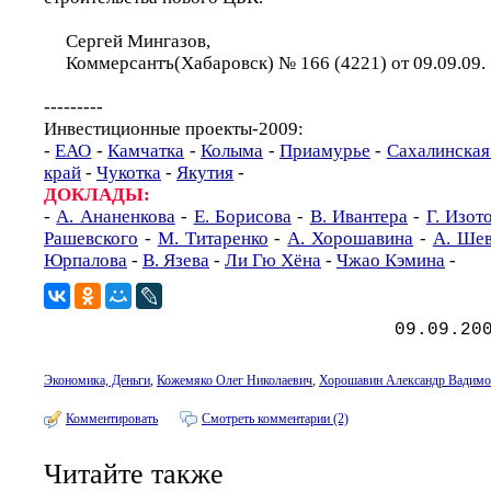
Сергей Мингазов,
Коммерсантъ(Хабаровск) № 166 (4221) от 09.09.09.
---------
Инвестиционные проекты-2009:
-
ЕАО
-
Камчатка
-
Колыма
-
Приамурье
-
Сахалинская
край
-
Чукотка
-
Якутия
-
ДОКЛАДЫ:
-
А. Ананенкова
-
Е. Борисова
-
В. Ивантера
-
Г. Изот
Рашевского
-
М. Титаренко
-
А. Хорошавина
-
А. Шев
Юрпалова
-
В. Язева
-
Ли Гю Хёна
-
Чжао Кэмина
-
09.09.20
Экономика, Деньги
,
Кожемяко Олег Николаевич
,
Хорошавин Александр Вадимо
Комментировать
Смотреть комментарии (2)
Читайте также