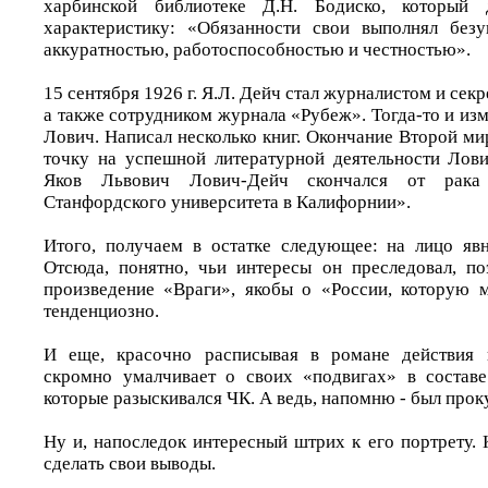
харбинской библиотеке Д.Н. Бодиско, которы
характеристику: «Обязанности свои выполнял безу
аккуратностью, работоспособностью и честностью».
15 сентября 1926 г. Я.Л. Дейч стал журналистом и сек
а также сотрудником журнала «Рубеж». Тогда-то и и
Лович. Написал несколько книг. Окончание Второй м
точку на успешной литературной деятельности Лович
Яков Львович Лович-Дейч скончался от рака
Станфордского университета в Калифорнии».
Итого, получаем в остатке следующее: на лицо яв
Отсюда, понятно, чьи интересы он преследовал, по
произведение «Враги», якобы о «России, которую 
тенденциозно.
И еще, красочно расписывая в романе действия 
скромно умалчивает о своих «подвигах» в составе
которые разыскивался ЧК. А ведь, напомню - был про
Ну и, напоследок интересный штрих к его портрету.
сделать свои выводы.