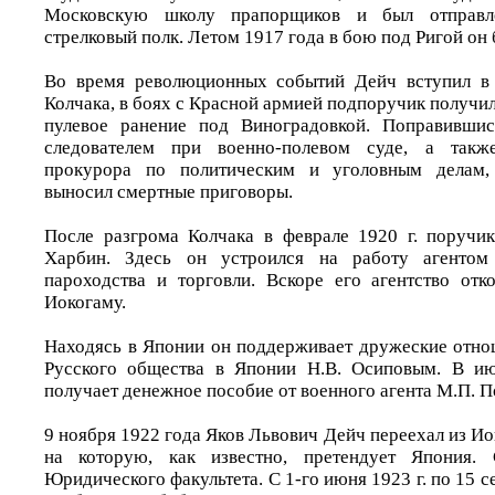
Московскую школу прапорщиков и был отправл
стрелковый полк. Летом 1917 года в бою под Ригой он 
Во время революционных событий Дейч вступил в
Колчака, в боях с Красной армией подпоручик получил 
пулевое ранение под Виноградовкой. Поправившис
следователем при военно-полевом суде, а такж
прокурора по политическим и уголовным делам, 
выносил смертные приговоры.
После разгрома Колчака в феврале 1920 г. поручи
Харбин. Здесь он устроился на работу агентом
пароходства и торговли. Вскоре его агентство от
Иокогаму.
Находясь в Японии он поддерживает дружеские отно
Русского общества в Японии Н.В. Осиповым. В ию
получает денежное пособие от военного агента М.П. П
9 ноября 1922 года Яков Львович Дейч переехал из 
на которую, как известно, претендует Япония. 
Юридического факультета. С 1-го июня 1923 г. по 15 сен