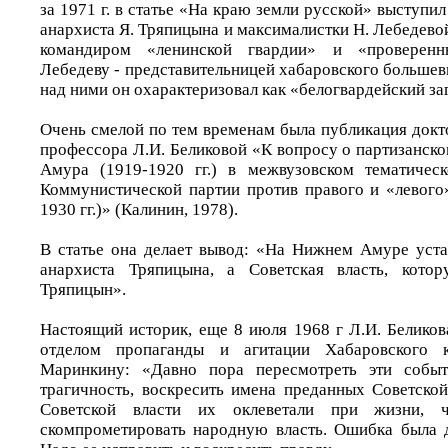
за 1971 г. в статье «На краю земли русской» выступил
анархиста Я. Тряпицына и максималистки Н. Лебедево
командиром «ленинской гвардии» и «проверен
Лебедеву - представительницей хабаровского большев
над ними он охарактеризовал как «белогвардейский за
Очень смелой по тем временам была публикация докт
профессора Л.И. Беликовой «К вопросу о партизанск
Амура (1919-1920 гг.) в межвузовском тематичес
Коммунистической партии против правого и «левого
1930 гг.)» (Калинин, 1978).
В статье она делает вывод: «На Нижнем Амуре уста
анархиста Тряпицына, а Советская власть, кото
Тряпицын».
Настоящий историк, еще 8 июля 1968 г Л.И. Белико
отделом пропаганды и агитации Хабаровского
Маринкину: «Давно пора пересмотреть эти событ
трагичность, воскресить имена преданных Советской
Советской власти их оклеветали при жизни, 
скомпрометировать народную власть. Ошибка была 