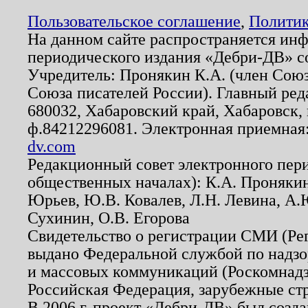
Пользовательское соглашение
,
Политик
На данном сайте распространяется ин
периодического издания «Дебри-ДВ» с
Учредитель: Пронякин К.А. (член Союз
Союза писателей России). Главный ред
680032, Хабаровский край, Хабаровск, п
ф.84212296081. Электронная приемная
dv.com
Редакционный совет электронного пер
общественных началах): К.А. Проняки
Юрьев, Ю.В. Ковалев, Л.Н. Левина, А.
Сухинин, О.В. Егорова
Свидетельство о регистрации СМИ (Р
выдано Федеральной службой по надзо
и массовых коммуникаций (Роскомнадзо
Российская Федерация, зарубежные ст
В 2006 г. проект «Дебри-ДВ» был созда