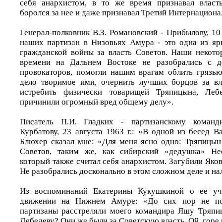
себя анархистом, в то же время признавал власть
боролся за нее и даже признавал Третий Интернациона
Генерал-полковник В.З. Романовский - Прибылову, 10
наших партизан в Низовьях Амура - это одна из яр
гражданской войны за власть Советов. Наши некото
времени на Дальнем Востоке не разобрались с д
провокаторов, помогли нашим врагам облить грязь
дело творимое ими, очернить лучших борцов за вл
истребить физически товарищей Тряпицына, Леб
причинили огромный вред общему делу».
Писатель П.И. Гладких - партизанскому команди
Курбатову, 23 августа 1963 г.: «В одной из бесед 
Блюхер сказал мне: «Для меня ясно одно: Тряпицын
Советов, таким же, как сибирский «дедушка» Не
который также считал себя анархистом. Загубили Яко
Не разобрались досконально в этом сложном деле и на
Из воспоминаний Екатерины Кукушкиной o ее уча
движении на Нижнем Амуре: «До сих пор не п
партизаны расстреляли моего командира Яшу Тряпи
Лебедеву? Они же были за Советскую власть. Ой, горе 