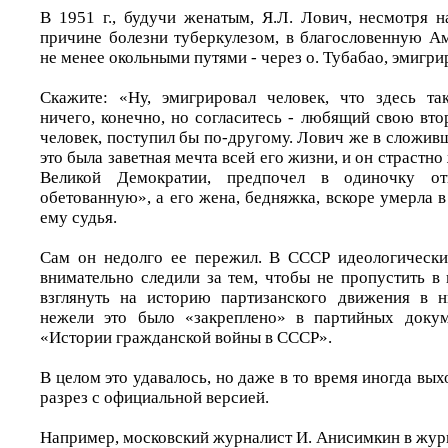
В 1951 г., будучи женатым, Я.Л. Лович, несмотря н
причине болезни туберкулезом, в благословенную Ам
не менее окольными путями - через о. Тубабао, эмигр
Скажите: «Ну, эмигрировал человек, что здесь та
ничего, конечно, но согласитесь - любящий свою вт
человек, поступил бы по-другому. Лович же в сложив
это была заветная мечта всей его жизни, и он страстно
Великой Демократии, предпочел в одиночку от
обетованную», а его жена, бедняжка, вскоре умерла 
ему судья.
Сам он недолго ее пережил. В СССР идеологическ
внимательно следили за тем, чтобы не пропустить в
взглянуть на историю партизанского движения в н
нежели это было «закреплено» в партийных доку
«Истории гражданской войны в СССР».
В целом это удавалось, но даже в то время иногда вы
разрез с официальной версией.
Например, московский журналист И. Анисимкин в жур