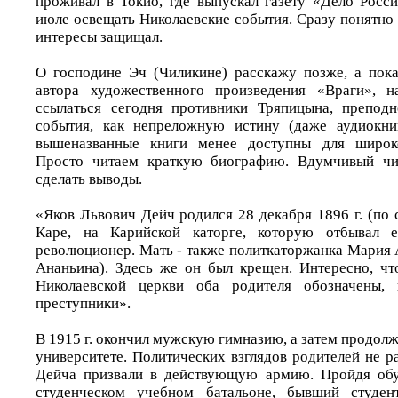
проживал в Токио, где выпускал газету «Дело Росси
июле освещать Николаевские события. Сразу понятно 
интересы защищал.
О господине Эч (Чиликине) расскажу позже, а пок
автора художественного произведения «Враги», н
ссылаться сегодня противники Тряпицына, препод
события, как непреложную истину (даже аудиокни
вышеназванные книги менее доступны для широко
Просто читаем краткую биографию. Вдумчивый чи
сделать выводы.
«Яков Львович Дейч родился 28 декабря 1896 г. (по 
Каре, на Карийской каторге, которую отбывал е
революционер. Мать - также политкаторжанка Мария 
Ананьина). Здесь же он был крещен. Интересно, чт
Николаевской церкви оба родителя обозначены, 
преступники».
В 1915 г. окончил мужскую гимназию, а затем продол
университете. Политических взглядов родителей не ра
Дейча призвали в действующую армию. Пройдя об
студенческом учебном батальоне, бывший студен