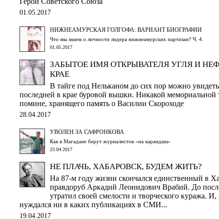
Герой Советского Союза
01.05.2017
НИЖНЕАМУРСКАЯ ГОЛГОФА: ВАРИАНТ БИОГРАФИИ
Что мы знаем о личности лидера нижнеамурских партизан? Ч. 4.
01.05.2017
ЗАБЫТОЕ ИМЯ ОТКРЫВАТЕЛЯ УГЛЯ И НЕ
КРАЕ
В тайге под Нельканом до сих пор можно увидеть
последней в крае буровой вышки. Никакой мемориальной т
помине, хранящего память о Василии Скороходе
28.04.2017
УВОЛЕН ЗА САФРОНКОВА
Как в Магадане берут журналистов «на карандаш»
23.04.2017
НЕ ПЛАЧЬ, ХАБАРОВСК, БУДЕМ ЖИТЬ?
На 87-м году жизни скончался единственный в Ха
правдоруб Аркадий Леонидович Врабий. До посл
утратил своей смелости и творческого куража. И,
нуждался ни в каких публикациях в СМИ...
19.04.2017