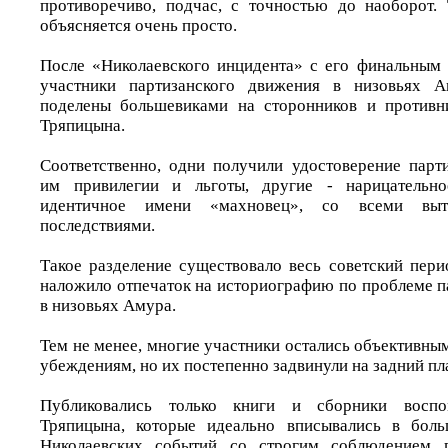
противоречиво, подчас, с точностью до наоборот.
объясняется очень просто.
После «Николаевского инцидента» c его финальным 
участники партизанского движения в низовьях 
поделены большевиками на сторонников и противн
Тряпицына.
Соответственно, одни получили удостоверение парт
им привилегии и льготы, другие - нарицательно
идентичное имени «махновец», со всеми вы
последствиями.
Такое разделение существовало весь советский пери
наложило отпечаток на историографию по проблеме п
в низовьях Амура.
Тем не менее, многие участники остались объективны
убеждениям, но их постепенно задвинули на задний пл
Публиковались только книги и сборники воспо
Тряпицына, которые идеально вписывались в боль
Николаевских событий со строгим соблюдением п