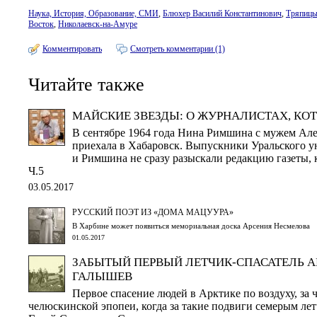
Наука, История, Образование, СМИ
,
Блюхер Василий Константинович
,
Тряпицы
Восток
,
Николаевск-на-Амуре
Комментировать
Смотреть комментарии (1)
Читайте также
МАЙСКИЕ ЗВЕЗДЫ: О ЖУРНАЛИСТАХ, КО
В сентябре 1964 года Нина Римшина с мужем Ал
приехала в Хабаровск. Выпускники Уральского у
и Римшина не сразу разыскали редакцию газеты, 
Ч.5
03.05.2017
РУССКИЙ ПОЭТ ИЗ «ДОМА МАЦУУРА»
В Харбине может появиться мемориальная доска Арсения Несмелова
01.05.2017
ЗАБЫТЫЙ ПЕРВЫЙ ЛЕТЧИК-СПАСАТЕЛЬ АР
ГАЛЫШЕВ
Первое спасение людей в Арктике по воздуху, за 
челюскинской эпопеи, когда за такие подвиги семерым ле