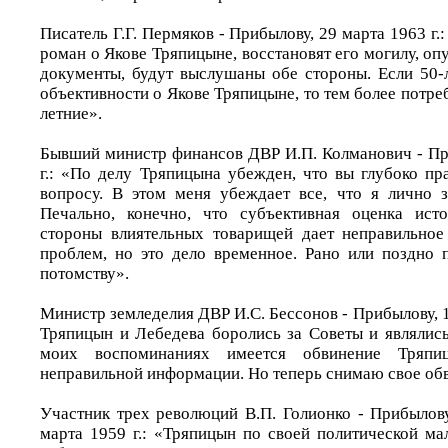
Писатель Г.Г. Пермяков - Прибылову, 29 марта 1963 г.
роман о Якове Тряпицыне, восстановят его могилу, о
документы, будут выслушаны обе стороны. Если 50-
объективности о Якове Тряпицыне, то тем более потре
летние».
Бывший министр финансов ДВР И.П. Колманович - Пр
г.: «По делу Тряпицына убежден, что вы глубоко пр
вопросу. В этом меня убеждает все, что я лично 
Печально, конечно, что субъективная оценка ист
стороны влиятельных товарищей дает неправильное
проблем, но это дело временное. Рано или поздно п
потомству».
Министр земледелия ДВР И.С. Бессонов - Прибылову, 11
Тряпицын и Лебедева боролись за Советы и являлись
моих воспоминаниях имеется обвинение Тряпи
неправильной информации. Но теперь снимаю свое об
Участник трех революций В.П. Голионко - Прибылову
марта 1959 г.: «Тряпицын по своей политической ма