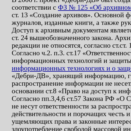
соответствии с
ФЗ № 125 «Об архивном
ст. 13 «Создание архивов». Основной ф
журналов, изданные книги, а также ру
Доступ к архивным документам являетс
ст. 24 вышеобозначенного закона. Арх
редакции не относятся, согласно ст.ст. 
Согласно ч.2. п.3. ст.17 «Ответственн
информационных технологий и защит
информационных технологиях и о защит
«Дебри-ДВ», хранящий информацию, гр
распространение информации не несет.
основании ст.8 «Право на доступ к ин
Согласно пп.3,4,6 ст.57 Закона РФ «О
не несут ответственности за распрост
действительности и порочащих честь и
ущемляющих права и законные интере
злоупотребление свободой массовой ин