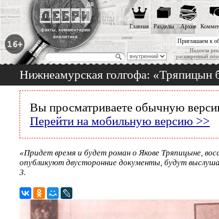
Главная
Разделы
Архив
Коммен
Приглашаем к о
Надоела рек
расширенный пои
Нижнеамурская голгофа: «Тряпицын бы
Вы просматриваете обычную версию
Перейти на мобильную версию >>
«Придет время и будет роман о Якове Тряпицыне, вос
опубликуют двусторонние документы, будут выслушан
3.