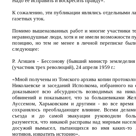
Надо ее исправить и воскресить правду».
К сожалению, эти публикации являлись отдельными л
газетных уток.
Помимо вышеназванных работ и многие участники те
неравнодушные люди, хотя и не имели возможности п
позицию, но тем не менее в личной переписке был
следующее:
Р. Агишев - Бессонову (бывший министр земледелия
(участник трех революций), 24 апреля 1959 г.:
«Мной получены из Томского архива копии протоколов
Николаевске и заседаний Исполкома, избранного на 
доказывают всю абсурдность возводимых на нико
обвинений и показывают, что за большевиками Жел
Ауссемом, Харьковским и другими - во все время 
сохранялось преобладающее влияние. Всеми делами
съезда и до самой эвакуации руководили бол
разумеется, что никакой расправы над мирным насел
досужий вымысел, пытающихся во имя каких-то л
мотивов, извратить историю».