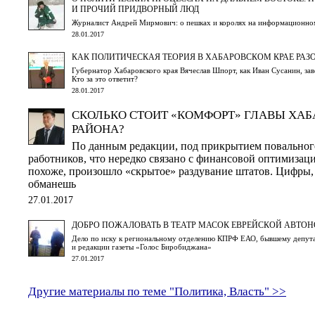
И ПРОЧИЙ ПРИДВОРНЫЙ ЛЮД
Журналист Андрей Мирмович: о пешках и королях на информационном
28.01.2017
КАК ПОЛИТИЧЕСКАЯ ТЕОРИЯ В ХАБАРОВСКОМ КРАЕ РАЗ
Губернатор Хабаровского края Вячеслав Шпорт, как Иван Сусанин, зав
Кто за это ответит?
28.01.2017
СКОЛЬКО СТОИТ «КОМФОРТ» ГЛАВЫ ХА
РАЙОНА?
По данным редакции, под прикрытием повальног
работников, что нередко связано с финансовой оптимизаци
похоже, произошло «скрытое» раздувание штатов. Цифры, 
обманешь
27.01.2017
ДОБРО ПОЖАЛОВАТЬ В ТЕАТР МАСОК ЕВРЕЙСКОЙ АВТО
Дело по иску к региональному отделению КПРФ ЕАО, бывшему депута
и редакции газеты «Голос Биробиджана»
27.01.2017
Другие материалы по теме "Политика, Власть" >>