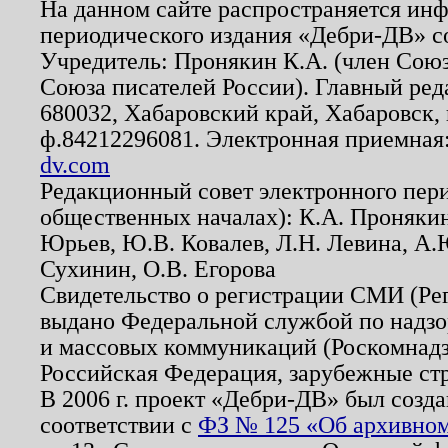
На данном сайте распространяется ин
периодического издания «Дебри-ДВ» с
Учредитель: Пронякин К.А. (член Союз
Союза писателей России). Главный ред
680032, Хабаровский край, Хабаровск, п
ф.84212296081. Электронная приемная
dv.com
Редакционный совет электронного пер
общественных началах): К.А. Проняки
Юрьев, Ю.В. Ковалев, Л.Н. Левина, А.
Сухинин, О.В. Егорова
Свидетельство о регистрации СМИ (Р
выдано Федеральной службой по надзо
и массовых коммуникаций (Роскомнадзо
Российская Федерация, зарубежные ст
В 2006 г. проект «Дебри-ДВ» был созда
соответствии с
ФЗ № 125 «Об архивном