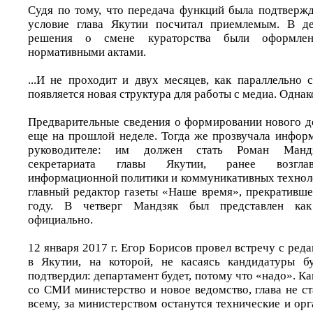
Судя по тому, что передача функций была подтвержд
условие глава Якутии посчитал приемлемым. В д
решения о смене кураторства были оформлен
нормативными актами.
...И не проходит и двух месяцев, как параллельно 
появляется новая структура для работы с медиа. Однак
Предварительные сведения о формировании нового д
еще на прошлой неделе. Тогда же прозвучала инфор
руководителе: им должен стать Роман Мандзя
секретариата главы Якутии, ранее возглав
информационной политики и коммуникативных техноло
главный редактор газеты «Наше время», прекративш
году. В четверг Мандзяк был представлен как
официально.
12 января 2017 г. Егор Борисов провел встречу с р
в Якутии, на которой, не касаясь кандидатуры бу
подтвердил: департамент будет, потому что «надо». Ка
со СМИ министерство и новое ведомство, глава не ст
всему, за министерством останутся технические и о