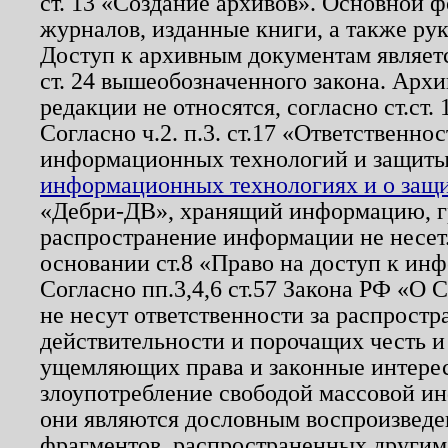
ст. 13 «Создание архивов». Основной ф
журналов, изданные книги, а также ру
Доступ к архивным документам являетс
ст. 24 вышеобозначенного закона. Арх
редакции не относятся, согласно ст.ст. 
Согласно ч.2. п.3. ст.17 «Ответственн
информационных технологий и защит
информационных технологиях и о защит
«Дебри-ДВ», хранящий информацию, гр
распространение информации не несет.
основании ст.8 «Право на доступ к ин
Согласно пп.3,4,6 ст.57 Закона РФ «О
не несут ответственности за распрост
действительности и порочащих честь и
ущемляющих права и законные интере
злоупотребление свободой массовой ин
они являются дословным воспроизведе
фрагментов, распространенных другим