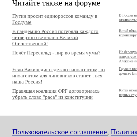
Читайте также на форуме
Путин просит единороссов команду в
В России н
отключить 
Госдуме
В пандемию Россия потеряла каждого
Китай объя
коронавирус
четвертого ветерана Великой
Отечественной!
Полёт Пересильд - пир во время чумы?
Из белорус
литературе
Алексиеви
Если Википедию сделают иноагентом, то
Гараж в кв
дома во Вла
иноагентом для чиновников станет... вся
наша Россия!
Правящая коалиция ФРГ договорилась
Китай отка
первых сл
убрать слово "раса" из конституции
Пользовательское соглашение
,
Политик