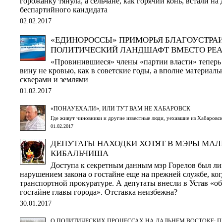
горожанку тянула, а сельчане, как горячий конь, встали на
беспартийного кандидата
02.02.2017
«ЕДИНОРОССЫ» ПРИМОРЬЯ БЛАГОУСТРА
ПОЛИТИЧЕСКИЙ ЛАНДШАФТ ВМЕСТО РЕ
«Провинившиеся» члены «партии власти» теперь
вину не кровью, как в советские годы, а вполне материал
скверами и землями
01.02.2017
«ПОНАУЕХАЛИ», ИЛИ ТУТ ВАМ НЕ ХАБАРОВСК
Где живут чиновники и другие известные люди, уехавшие из Хабаровск
01.02.2017
ДЕПУТАТЫ НАХОДКИ ХОТЯТ В МЭРЫ МА
КИБАЛЬЧИША
Доступа к секретным данным мэр Горелов был ли
нарушением закона о гостайне еще на прежней службе, ког
транспортной прокуратуре. А депутаты внесли в Устав «о
гостайне главы города». Отставка неизбежна?
30.01.2017
О ПОЛИТИЧЕСКИХ ПРОЦЕССАХ НА ДАЛЬНЕМ ВОСТОКЕ: 