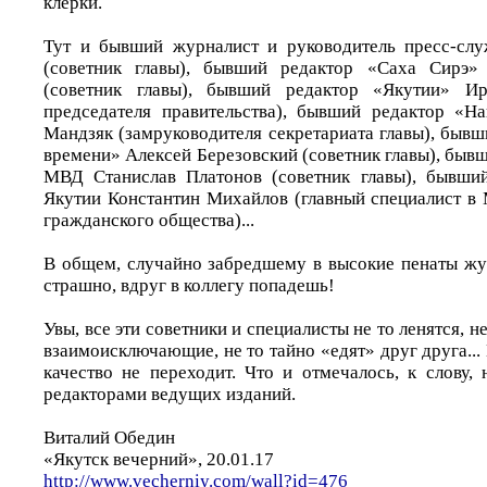
клерки.
Тут и бывший журналист и руководитель пресс-слу
(советник главы), бывший редактор «Саха Сирэ»
(советник главы), бывший редактор «Якутии» Ир
председателя правительства), бывший редактор «Н
Мандзяк (замруководителя секретариата главы), быв
времени» Алексей Березовский (советник главы), быв
МВД Станислав Платонов (советник главы), бывш
Якутии Константин Михайлов (главный специалист в 
гражданского общества)...
В общем, случайно забредшему в высокие пенаты жу
страшно, вдруг в коллегу попадешь!
Увы, все эти советники и специалисты не то ленятся, 
взаимоисключающие, не то тайно «едят» друг друга... 
качество не переходит. Что и отмечалось, к слову,
редакторами ведущих изданий.
Виталий Обедин
«Якутск вечерний», 20.01.17
http://www.vecherniy.com/wall?id=476