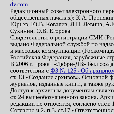
dv.com
Редакционный совет электронного пер
общественных началах): К.А. Проняки
Юрьев, Ю.В. Ковалев, Л.Н. Левина, А.
Сухинин, О.В. Егорова
Свидетельство о регистрации СМИ (Р
выдано Федеральной службой по надзо
и массовых коммуникаций (Роскомнадзо
Российская Федерация, зарубежные ст
В 2006 г. проект «Дебри-ДВ» был созда
соответствии с
ФЗ № 125 «Об архивном
ст. 13 «Создание архивов». Основной ф
журналов, изданные книги, а также ру
Доступ к архивным документам являетс
ст. 24 вышеобозначенного закона. Арх
редакции не относятся, согласно ст.ст. 
Согласно ч.2. п.3. ст.17 «Ответственн