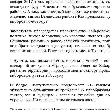
января 2017 года, признаны несостоявшимися, и, ск
никогда не будут. А ведь эта «пробуксовка» скоро мож
районах. А там, как снежный ком... Кто же ответит за
отдельно взятом Ванинском районе? Кто предложил г
выборов по-новому?
Заместитель председателя правительства Хабаровско
политике Виктор Марценко, как известно, пытался «р
Ванинском районе. А ранее, если его послушать, пр
подобрать кандидата в депутаты, нам сложно подобр
сельских поселений. Время сегодня такое...» То есть, 
- Ну что, мы должны сесть и сказать «нет»? - во
пленарной дискуссии «Гражданское общество Хабар
развития территории», проходившей в октябре прошл
выборов депутатов в Госдуму.
И бодро, наступательно продолжает: «В каждом
обязательно есть активные граждане: их преобразов
сектор, это в будущем - запасная скамейка для о
управления. Ни сколько в этом не сомневаюсь!»
Только, похоже, у г-на Марценко теория расходится с 