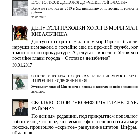
ЕГОР БОРИСОВ ДОБРАЛСЯ ДО «ЧЕТВЕРТОЙ ВЛАСТИ»
Всего же в период до 2019 г. Якутия планирует потратить на газеты, т
рублей
31.01.2017
ДЕПУТАТЫ НАХОДКИ ХОТЯТ В МЭРЫ МА
КИБАЛЬЧИША
Доступа к секретным данным мэр Горелов был ли
нарушением закона о гостайне еще на прежней службе, ког
транспортной прокуратуре. А депутаты внесли в Устав «о
гостайне главы города». Отставка неизбежна?
30.01.2017
О ПОЛИТИЧЕСКИХ ПРОЦЕССАХ НА ДАЛЬНЕМ ВОСТОКЕ: 
И ПРОЧИЙ ПРИДВОРНЫЙ ЛЮД
Журналист Андрей Мирмович: о пешках и королях на информационном
28.01.2017
СКОЛЬКО СТОИТ «КОМФОРТ» ГЛАВЫ ХА
РАЙОНА?
По данным редакции, под прикрытием повальног
работников, что нередко связано с финансовой оптимизаци
похоже, произошло «скрытое» раздувание штатов. Цифры, 
обманешь