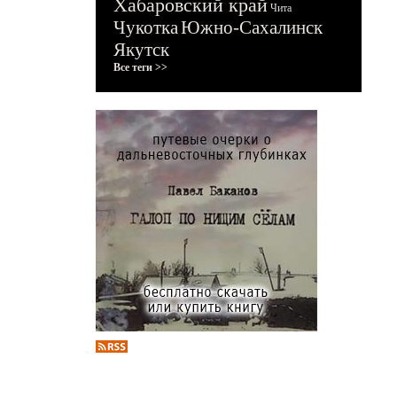
Хабаровский край
Чита
Чукотка
Южно-Сахалинск
Якутск
Все теги >>