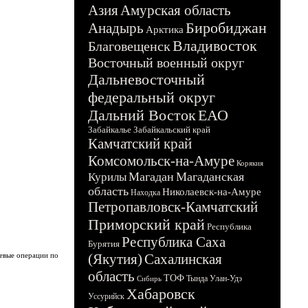
Азия
Амурская область
Биробиджан
Анадырь
Арктика
Владивосток
Благовещенск
Восточный военный округ
Дальневосточный
федеральный округ
Дальний Восток
ЕАО
Забайкалье
Забайкальский край
Камчатский край
Комсомольск-на-Амуре
Корякия
Магадан
Магаданская
Курилы
область
Николаевск-на-Амуре
Находка
Петропавловск-Камчатский
Приморский край
Республика
Республика Саха
Бурятия
оевые операции по
(Якутия)
Сахалинская
область
ТОФ
Тында
Улан-Удэ
Сибирь
Хабаровск
Уссурийск