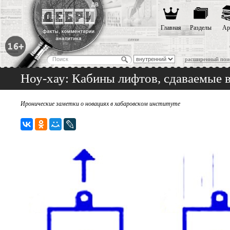
Главная
Разделы
Ар
расширенный пои
Ноу-хау: Кабины лифтов, сдаваемые 
Иронические заметки о новациях в хабаровском институте