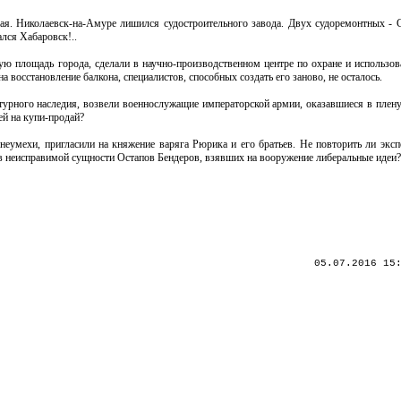
рая. Николаевск-на-Амуре лишился судостроительного завода. Двух судоремонтных - С
лся Хабаровск!..
ую площадь города, сделали в научно-производственном центре по охране и использо
 восстановление балкона, специалистов, способных создать его заново, не осталось.
турного наследия, возвели военнослужащие императорской армии, оказавшиеся в плену
ей на купи-продай?
-неумехи, пригласили на княжение варяга Рюрика и его братьев. Не повторить ли экс
 в неисправимой сущности Остапов Бендеров, взявших на вооружение либеральные идеи?
05.07.2016 15