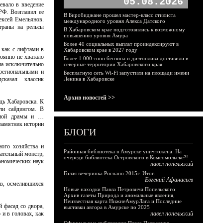
05.08.2026
евало в введение
РФ. Возглавил ее
В Биробиджане прошел мастер-класс стилиста
ксей Емельянов.
международного уровня Алекса Датского
страны на рельсы
В Хабаровском крае подготовились к возможному
повышению уровня Амура
Более 40 социальных выплат проиндексируют в
 как с лифтами в
Хабаровском крае в 2027 году
оянно не хватало
Более 1 000 тонн бензина и дизтоплива доставили в
ла исключительно
северные территории Хабаровского края
 региональными и
Бесплатную сеть Wi-Fi запустили на площади имени
сказал классик
Ленина в Хабаровске
Архив новостей >>
дь Хабаровска. К
ли сайдингом. В
онной драмы и …
памятник истории
БЛОГИ
ного хозяйства и
Районная библиотека в Амурске уничтожена. На
ательный монстр,
очереди библиотека Островского в Комсомольске?!
ономических наук
павел попельский
Голая вечеринка Роснано 2015г. Итог.
Евгений Афанасьев
ов, осмелившихся
Новые находки Павла Петровича Попельского:
Архив газеты Природа и аномальные явления,
Неизвестная карта НижнеАмурЛага и Последние
 фасад со двора,
выставки автора в Амурске по 2025
 и в головах, как
павел попельский