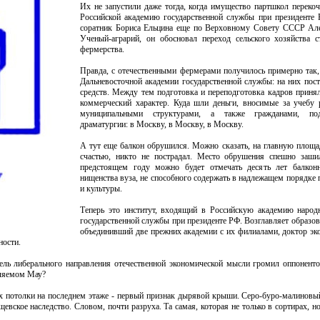
Их не запустили даже тогда, когда имущество партшкол перекоч
Российской академию государственной службы при президенте 
соратник Бориса Ельцина еще по Верховному Совету СССР Але
Ученый-аграрий, он обосновал переход сельского хозяйства 
фермерства.
Правда, с отечественными фермерами получилось примерно так,
Дальневосточной академии государственной службы: на них пост
средств. Между тем подготовка и переподготовка кадров приня
коммерческий характер. Куда шли деньги, вносимые за учебу
муниципальными структурами, а также гражданами, под
драматургии: в Москву, в Москву, в Москву.
А тут еще балкон обрушился. Можно сказать, на главную площа
счастью, никто не пострадал. Место обрушения спешно заши
предстоящем году можно будет отмечать десять лет балк
нищенства вуза, не способного содержать в надлежащем порядке 
и культуры.
Теперь это институт, входящий в Российскую академию народ
государственной службы при президенте РФ. Возглавляет образов
объединивший две прежних академии с их филиалами, доктор эк
ности.
ль либерального направления отечественной экономической мысли громил оппонент
вляемом Мау?
х потолки на последнем этаже - первый признак дырявой крыши. Серо-буро-малиновый
вское наследство. Словом, почти разруха. Та самая, которая не только в сортирах, но