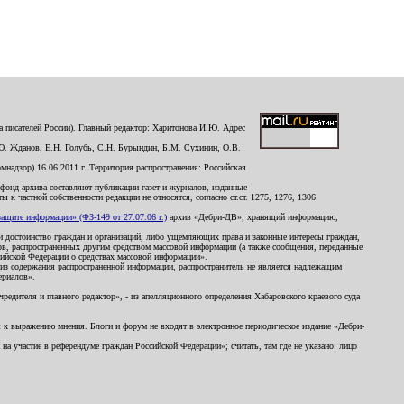
 писателей России). Главный редактор: Харитонова И.Ю. Адрес
Ю. Жданов, Е.Н. Голубь, С.Н. Бурындин, Б.М. Сухинин, О.В.
надзор) 16.06.2011 г. Территория распространения: Российская
й фонд архива составляют публикации газет и журналов, изданные
к частной собственности редакции не относятся, согласно ст.ст. 1275, 1276, 1306
щите информации» (ФЗ-149 от 27.07.06 г.)
архив «Дебри-ДВ», хранящий информацию,
ь и достоинство граждан и организаций, либо ущемляющих права и законные интересы граждан,
ов, распространенных другим средством массовой информации (а также сообщения, переданные
сийской Федерации о средствах массовой информации».
из содержания распространенной информации, распространитель не является надлежащим
ериалов».
редителя и главного редактор», - из апелляционного определения Хабаровского краевого суда
ны к выражению мнения. Блоги и форум не входят в электронное периодическое издание «Дебри-
а участие в референдуме граждан Российской Федерации»; считать, там где не указано: лицо