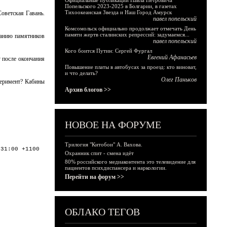
Официальные публикации Павла Петровича
Попельского 2023-2025 в Болгарии, в газетах
Тихоокеанская Звезда и Наш Город Амурск
оветская Гавань.
павел попельский
Комсомольск официально продолжает отмечать День
памяти жертв сталинских репрессий: задумаемся...
ванию памятников
павел попельский
Кого боится Путин: Сергей Фургал
Евгений Афанасьев
 после окончания
Повышение платы в автобусах за проезд: кто виноват,
и что делать?
Олег Паньков
перимент? Кабины
Архив блогов >>
НОВОЕ НА ФОРУМЕ
Трилогия "Китобои" А. Вахова.
:31:00 +1100
Охранник спит - смена идёт
80% российского медиаконтента это телевидение для
пациентов психдиспансера и наркологии.
Перейти на форум >>
ОБЛАКО ТЕГОВ