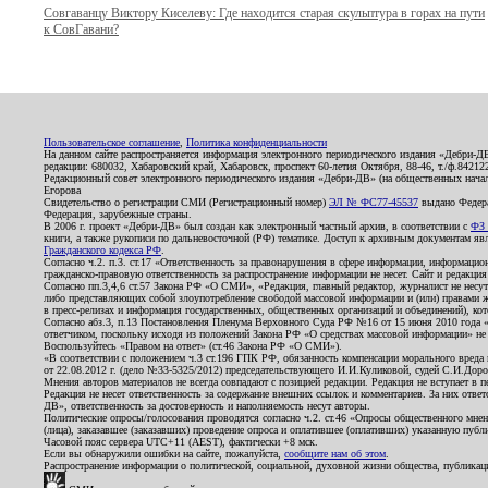
Совгаванцу Виктору Киселеву: Где находится старая скульптура в горах на пути
к СовГавани?
Пользовательское соглашение
,
Политика конфиденциальности
На данном сайте распространяется информация электронного периодического издания «Дебри-Д
редакции: 680032, Хабаровский край, Хабаровск, проспект 60-летия Октября, 88-46, т./ф.8421
Редакционный совет электронного периодического издания «Дебри-ДВ» (на общественных нач
Егорова
Свидетельство о регистрации СМИ (Регистрационный номер)
ЭЛ № ФС77-45537
выдано Федера
Федерация, зарубежные страны.
В 2006 г. проект «Дебри-ДВ» был создан как электронный частный архив, в соответствии с
ФЗ 
книги, а также рукописи по дальневосточной (РФ) тематике. Доступ к архивным документам явля
Гражданского кодекса РФ
.
Согласно ч.2. п.3. ст.17 «Ответственность за правонарушения в сфере информации, информац
гражданско-правовую ответственность за распространение информации не несет. Сайт и редакци
Согласно пп.3,4,6 ст.57 Закона РФ «О СМИ», «Редакция, главный редактор, журналист не несут
либо представляющих собой злоупотребление свободой массовой информации и (или) правами ж
в пресс-релизах и информация государственных, общественных организаций и объединений), кот
Согласно абз.3, п.13 Постановления Пленума Верховного Суда РФ №16 от 15 июня 2010 года 
ответчиком, поскольку исходя из положений Закона РФ «О средствах массовой информации» не 
Воспользуйтесь «Правом на ответ» (ст.46 Закона РФ «О СМИ»).
«В соответствии с положением ч.3 ст.196 ГПК РФ, обязанность компенсации морального вреда п
от 22.08.2012 г. (дело №33-5325/2012) председательствующего И.И.Куликовой, судей С.И.Дор
Мнения авторов материалов не всегда совпадают с позицией редакции. Редакция не вступает в п
Редакция не несет ответственность за содержание внешних ссылок и комментариев. За них отве
ДВ», ответственность за достоверность и наполняемость несут авторы.
Политические опросы/голосования проводятся согласно ч.2. ст.46 «Опросы общественного мнени
(лица), заказавшее (заказавших) проведение опроса и оплатившее (оплативших) указанную публик
Часовой пояс сервера UTC+11 (AEST), фактически +8 мск.
Если вы обнаружили ошибки на сайте, пожалуйста,
сообщите нам об этом
.
Распространение информации о политической, социальной, духовной жизни общества, публикац