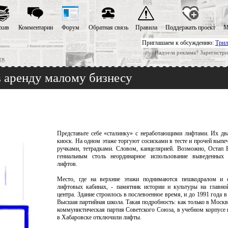
хив
Комментарии
Форум
Обратная связь
Правила
Поддержать проект
М
Приглашаем к обсуждению:
Трил
Надоела реклама? Зарегистри
ск
в аренду малому бизнесу
Представьте себе «сталинку» с неработающими лифтами. Их д
киоск. На одном этаже торгуют сосисками в тесте и прочей выпе
ручками, тетрадками. Словом, канцелярией. Возможно, Остап 
гениальным столь неординарное использование выведенных 
лифтов.
Место, где на верхние этажи поднимаются пешкодралом и 
лифтовых кабинах, - памятник истории и культуры на главно
центра. Здание строилось в послевоенное время, и до 1991 года 
Высшая партийная школа. Такая подробность: как только в Москв
коммунистическая партия Советского Союза, в учебном корпусе
в Хабаровске отключили лифты.