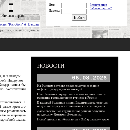
Имя:
Регистрация
Забыли пароль?
Пароль:
обильная версия
огия "Китобои" А. Вахова.
руйтесь, или авторизуйтесь.
НОВОСТИ
ва, и в каждом …
06.08.2026
чкой. На другом -
Бендер назвал бы
На Русском острове продолжается создание
из эксплуатации
инфраструктуры для инноваций
Олег Кожемяко представил новые инициативы по
развитию горнолыжного туризма в России
отовариваются в
В краевой больнице имени Владимирцева освоили
новую методику восстановления после инсульта
й улице краевого
в нем размещалась
Дальневосточная студия кинохроники получила
поддержку Дмитрия Демешина
е была запрещена
 партийной школы
Новый циклон приближается к Хабаровскому краю