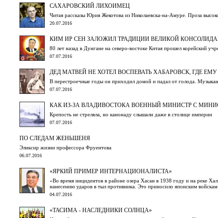
САХАРОВСКИЙ ЛИХОИМЕЦ
Читая рассказы Юрия Жекотова из Николаевска-на-Амуре. Проза высо
20.07.2016
КИМ ИР СЕН ЗАЛОЖИЛ ТРАДИЦИИ ВЕЛИКОЙ КОНСОЛИД
80 лет назад в Дунгане на северо-востоке Китая прошел корейский у
07.07.2016
ДЕД МАТВЕЙ НЕ ХОТЕЛ ВОСПЕВАТЬ ХАБАРОВСК, ГДЕ ЕМ
В перестроечные годы он приходил домой и падал от голода. Музыка
07.07.2016
КАК ИЗ-ЗА ВЛАДИВОСТОКА ВОЕННЫЙ МИНИСТР С МИН
Крепость не стреляла, но канонаду слышали даже в столице империи
07.07.2016
ПО СЛЕДАМ ЖЕНЬШЕНЯ
Эликсир жизни профессора Фруентова
06.07.2016
«ЯРКИЙ ПРИМЕР ИНТЕРНАЦИОНАЛИСТА»
«Во время инцидентов в районе озера Хасан в 1938 году и на реке Х
нанесению ударов в тыл противника. Это приносило японским войска
04.07.2016
«ТАСИМА - НАСЛЕДНИКИ СОЛНЦА»