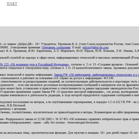
ПАКТ
В» со знаком «Дебри-ДВ». 16+ Учредитель: Пронякин К.А. (член Союза журналистов России, член Союза
2296081. Электронная приемная:
Отправить сообщение
. E-mail:
editor@debri-dv.com
алах): К.А. Пронякин, И.Ю. Харитонова, А.Э. Мирмович, Ю.Н. Юрьев, Ю.В. Ковалев, Л.Н. Левина, А.
льной службой по надзору в сфере связи, информационных технологий и массовых коммуникаций (Роском
№ 125 «Об архивном деле в Российской Федерации»
, согласно п. 2 ст. 13 «Создание архивов». Основно
ется открытым в электронном виде, согласно п. 1 ст. 24 вышеобозначенного закона. Архивные документы 
ионных технологий и защиты информации»
Закона РФ «Об информации, информационных технологиях и о за
я основываются и работают на основании ст.8 «Право на доступ к информации» ФЗ-149.
 ответственности за распространение сведений, не соответствующих действительности и порочащих чест
урналиста: ...если они являются дословным воспроизведением сообщений и материалов или их фрагмент
орое может быть установлено и привлечено к ответственности за данное нарушение законодательства Рос
«О практике применения судами Закона РФ «О средствах массовой информации», «по делам, вытекающим 
вправе вмешиваться в деятельность редакции, в ходе которой определяется содержание сообщений и мат
одлежит возложению на авторов, а по опубликованию опровержения, в порядке ч.2 ст.152 ГК РФ - на уч
ожко, Н.В.Пестовой.
ереписку с авторами.
тственны, соответственно, исключительно их правообладатели и авторы. Комментарии на сайте приравне
я» Федерального закона от 12.06.2002 г. № 67-ФЗ «Об основных гарантиях избирательных прав и права н
ацию (обнародование) - едино - сайт, без оплаты - безвозмездно/бесплатно.
ии на актуальные темы, просветительские функции. Для мужчин и женщин. 16+ для детей старше 16 лет.