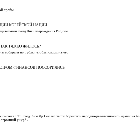
кой пробы
АЦИИ КОРЕЙСКОЙ НАЦИИ
чредительный съезд Лиги возрождения Родины
У ТАК ТЯЖКО ЖИЛОСЬ?
нты собирали по рублю, чтобы покормить его
ИСТРОМ ФИНАНСОВ ПОССОРИЛИСЬ
алхин-гол в 1939 году Ким Ир Сен вел части Корейской народно-революционной армии на б
м огромный ущерб»