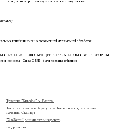
тат - сегодня лишь треть молодежи в селе знает родной язык
 Исповедь
альных нанайских песен в современной музыкальной обработке
ОМ СПАСЕНИЯ ЧЕЛЮСКИНЦЕВ АЛЕКСАНДРОМ СВЕТОГОРОВЫМ
ажиров самолета «Савоя С.55П» были преданы забвению
Трилогия "Китобои" А. Вахова.
Так что же стояло на берегу села Пивань: вокзал, глобус или
памятник Сталину?
"ХабВести" решили оптимизировать
поздравления