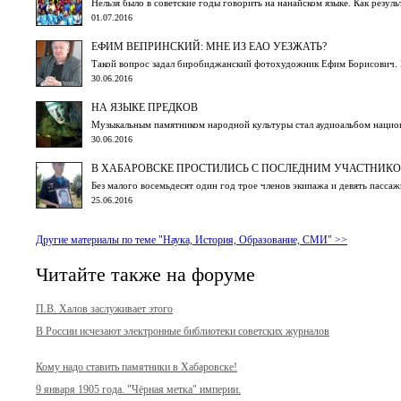
Нельзя было в советские годы говорить на нанайском языке. Как резуль
01.07.2016
ЕФИМ ВЕПРИНСКИЙ: МНЕ ИЗ ЕАО УЕЗЖАТЬ?
Такой вопрос задал биробиджанский фотохудожник Ефим Борисович.
30.06.2016
НА ЯЗЫКЕ ПРЕДКОВ
Музыкальным памятником народной культуры стал аудиоальбом национ
30.06.2016
В ХАБАРОВСКЕ ПРОСТИЛИСЬ С ПОСЛЕДНИМ УЧАСТНИК
Без малого восемьдесят один год трое членов экипажа и девять пасс
25.06.2016
Другие материалы по теме "Наука, История, Образование, СМИ" >>
Читайте также на форуме
П.В. Халов заслуживает этого
В России исчезают электронные библиотеки советских журналов
Кому надо ставить памятники в Хабаровске!
9 января 1905 года. "Чёрная метка" империи.