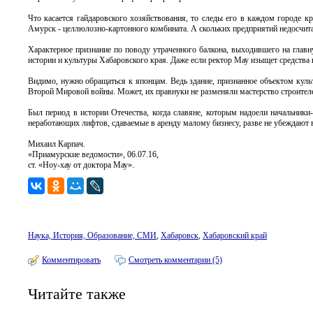
Что касается гайдаровского хозяйствования, то следы его в каждом городе к
Амурск - целлюлозно-картонного комбината. А скольких предприятий недосчита
Характерное признание по поводу утраченного балкона, выходившего на главн
истории и культуры Хабаровского края. Даже если ректор Мау изыщет средства на
Видимо, нужно обращаться к японцам. Ведь здание, признанное объектом куль
Второй Мировой войны. Может, их правнуки не разменяли мастерство строител
Был период в истории Отечества, когда славяне, которым надоели начальники
неработающих лифтов, сдаваемые в аренду малому бизнесу, разве не убеждают
Михаил Карпач.
«Приамурские ведомости», 06.07.16,
ст. «Ноу-хау от доктора Мау».
Наука, История, Образование, СМИ
,
Хабаровск
,
Хабаровский край
Комментировать
Смотреть комментарии (5)
Читайте также