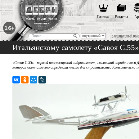
Главная
Разделы
Ар
расширенный пои
Итальянскому самолету «Савоя С.55»
«Савоя С.55» - первый пассажирский гидросамолет, связавший города и веси Д
которая окончательно определила место для строительства Комсомольска-на