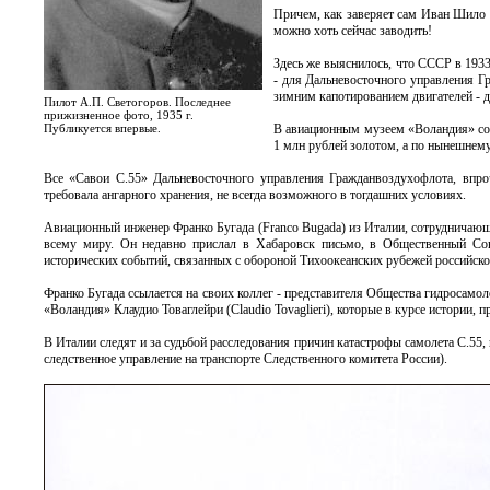
Причем, как заверяет сам Иван Шило -
можно хоть сейчас заводить!
Здесь же выяснилось, что СССР в 1933
- для Дальневосточного управления Гр
зимним капотированием двигателей -
Пилот А.П. Светогоров. Последнее
прижизненное фото, 1935 г.
Публикуется впервые.
В авиационным музеем «Воландия» соо
1 млн рублей золотом, а по нынешнему 
Все «Савои С.55» Дальневосточного управления Гражданвоздухофлота, впроч
требовала ангарного хранения, не всегда возможного в тогдашних условиях.
Авиационный инженер Франко Бугада (Franco Bugada) из Италии, сотрудничаю
всему миру. Он недавно прислал в Хабаровск письмо, в Общественный Сов
исторических событий, связанных с обороной Тихоокеанских рубежей российско
Франко Бугада ссылается на своих коллег - представителя Общества гидросамол
«Воландия» Клаудио Товаглейри (Claudio Tovaglieri), которые в курсе истории
В Италии следят и за судьбой расследования причин катастрофы самолета С.55,
следственное управление на транспорте Следственного комитета России).