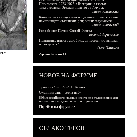
Официальные публикации Павла Петровича
Попельского 2023-2025 в Болгарии, в газетах
Тихоокеанская Звезда и Наш Город Амурск
павел попельский
Комсомольск официально продолжает отмечать День
памяти жертв сталинских репрессий: задумаемся...
павел попельский
Кого боится Путин: Сергей Фургал
Евгений Афанасьев
Повышение платы в автобусах за проезд: кто виноват,
и что делать?
Олег Паньков
1929 г.
Архив блогов >>
НОВОЕ НА ФОРУМЕ
Трилогия "Китобои" А. Вахова.
Охранник спит - смена идёт
80% российского медиаконтента это телевидение для
пациентов психдиспансера и наркологии.
Перейти на форум >>
ОБЛАКО ТЕГОВ