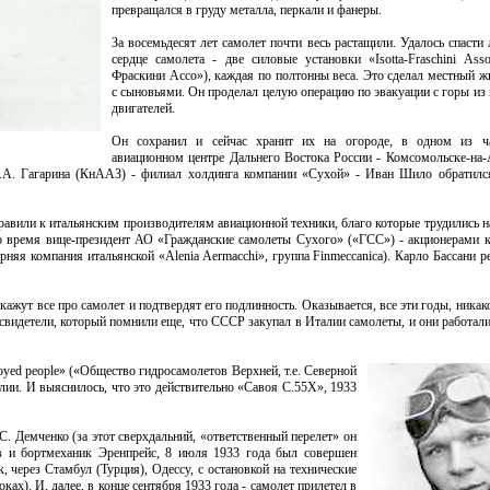
превращался в груду металла, перкали и фанеры.
За восемьдесят лет самолет почти весь растащили. Удалось спасти
сердце самолета - две силовые установки «Isotta-Fraschini Ass
Фраскини Ассо»), каждая по полтонны веса. Это сделал местный 
с сыновьями. Он проделал целую операцию по эвакуации с горы из 
двигателей.
Он сохранил и сейчас хранит их на огороде, в одном из ч
авиационном центре Дальнего Востока России - Комсомольске-на
Ю.А. Гагарина (КнААЗ) - филиал холдинга компании «Сухой» - Иван Шило обратил
равили к итальянским производителям авиационной техники, благо которые трудились 
 то время вице-президент АО «Гражданские самолеты Сухого» («ГСС») - акционерами 
няя компания итальянской «Alenia Aermacchi», группа Finmeccanica). Карло Бассани р
кажут все про самолет и подтвердят его подлинность. Оказывается, все эти годы, ника
 свидетели, который помнили еще, что СССР закупал в Италии самолеты, и они работал
oyed people» («Общество гидросамолетов Верхней, т.е. Северной
алии. И выяснилось, что это действительно «Савоя С.55Х», 1933
. Демченко (за этот сверхдальний, «ответственный перелет» он
в и бортмеханик Эренпрейс, 8 июля 1933 года был совершен
, через Стамбул (Турция), Одессу, с остановкой на технические
х). И, далее, в конце сентября 1933 года - самолет прилетел в