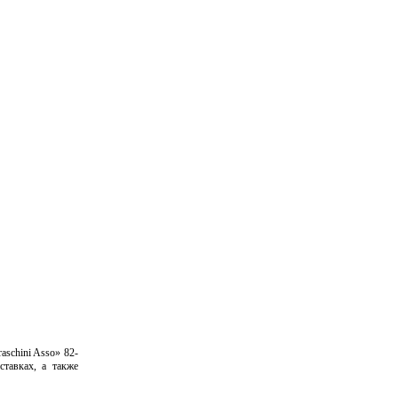
aschini Asso» 82-
ставках, а также