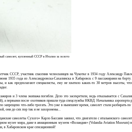
ый самолет, купленный СССР в Италии за золото
етчик СССР, участник спасения челюскинцев на Чукотке в 1934 году Александр Павл
июня 1935 года из Александровска-Сахалинска в Хабаровск с 9 пассажирами на борту.
оры, и как предполагают специалисты, ему не хватило каких-то 30 метров высоты, что
адке.
сажиров и 3 члена экипажа погибли. Дело это засекретили, ведь отказывается с Сахали
й), а первыми после охотников пришли туда спецслужбы НКВД. Начальника аэропорта ра
о запрещено что-либо трогать. Это уже в нынешнее время, самолет стали разбирать по 
й, они до сих пор так и не захоронены...
анские самолеты Сухого» Карло Бассани заявил, что двигатели с итальянского самолет
дном музее мира, даже в авиационным музеем «Воландия» (Volandia Aviation Museum) 
ии, в Хабаровском крае сенсационной!