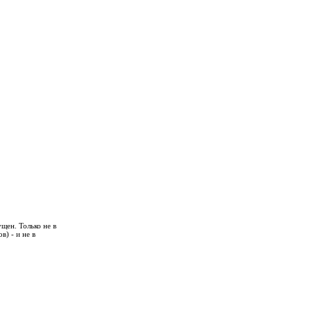
щен. Только не в
) - и не в