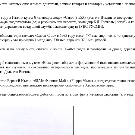
 тот, которых спас и вывез двигатели, а также говорят и авиаторы - установки в полно
 году в Италии купил 6 летающих лодок «Савоя S.55X» (всего в Италии их построено - 
ажданвоздухофлота (одна разбилась при перелете, командир Б.Л. Бухгольц погиб), а г
 для управления воздушной службы Главсевморпути (УВС ГУСМП).
бщили: один самолет «Савоя С.55» в 1933 году стоил 477 тыс. лир, что по тогдашнему
курсу - это примерно 1 млрд лир, 530 тыс. евро или 37,3 млн рублей.
ем и по всему миру, списали к концу 30-40-х годов и разобрали на дрова, деревя
щий с авиационным музеем «Воландия» собирает информацию об итальянских самолетах
ет по изучению и сохранению исторического наследия, пропаганды и популяризац
го Дальнего Востока.
етов Верхней Италии «SIAI» Филиппа Майни (Filippo Meani) и председатель техническо
, произошедшей с итальянским пассажирским самолетом в Хабаровском крае.
 ведь общественный Совет добился, чтобы по этому факту началось следствие (его веде