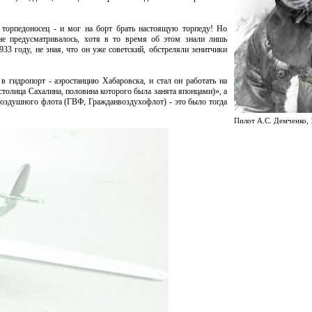
торпедоносец - и мог на борт брать настоящую торпеду! Но
е предусматривалось, хотя в то время об этом знали лишь
33 году, не зная, что он уже советский, обстреляли зенитчики
 гидропорт - аэростанцию Хабаровска, и стал он работать на
толица Сахалина, половина которого была занята японцами)», а
оздушного флота (ГВФ, Гражданвоздухофлот) - это было тогда
Пилот А.С. Демченко, 