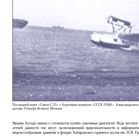
Последний взлет «Савои С.55» с бортовым номером «СССР Л 840». Александровск-
архива Volandia Aviation Museum
Франко Бугада заявил о готовности купить спасенные двигатели! Ведь местное х
летней давности «не несут экспозиционной привлекательности и информат
нецелесообразным хранение в фондах Хабаровского краевого музея им. Н.И. Гр