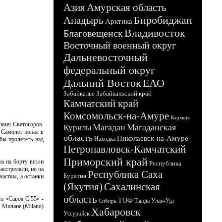
Азия
Амурская область
Биробиджан
Анадырь
Арктика
Владивосток
Благовещенск
Восточный военный округ
Дальневосточный
федеральный округ
Дальний Восток
ЕАО
Забайкалье
Забайкальский край
Камчатский край
Комсомольск-на-Амуре
Корякия
ович Светогоров.
Магадан
Магаданская
Курилы
 Самолет попал в
область
Николаевск-на-Амуре
Находка
бы пролететь над
Петропавловск-Камчатский
Приморский край
на на борту везли
Республика
сстреляли, но на
Республика Саха
Бурятия
частям, а останки
(Якутия)
Сахалинская
область
а «Савоя С.55» -
ТОФ
Тында
Улан-Удэ
Сибирь
в Милане (Milano)
Хабаровск
Уссурийск