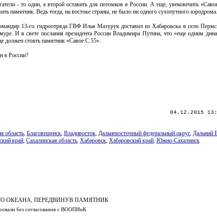
атели - то один, а второй оставить для потомков в России. А еще, увековечить «Сав
ить памятник. Ведь тогда, на востоке страны, не было ни одного сухопутного аэродрома
 командир 13-го гидроотряда ГВФ Илья Мазурук доставил из Хабаровска в село Пермс
Амуре. И в свете послания президента России Владимира Путина, что «еще одним ди
де должен стоять памятник «Савое С.55».
н в России?
04.12.2015 13
я область
,
Благовещенск
,
Владивосток
,
Дальневосточный федеральный округ
,
Дальний 
кий край
,
Сахалинская область
,
Хабаровск
,
Хабаровский край
,
Южно-Сахалинск
ГО ОКЕАНА, ПЕРЕДВИНУВ ПАМЯТНИК
ровали без согласования с ВООПИиК