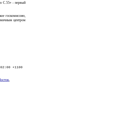
ою С.55» - первый
.
кое госкомиссию,
намичным центром
:02:00 +1100
Восток
,