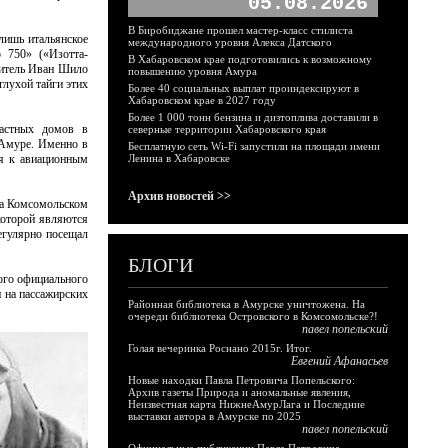
05.08.2026
В Биробиджане прошел мастер-класс стилиста
 лишь итальянское
международного уровня Алекса Датского
o 750» («Изотта-
В Хабаровском крае подготовились к возможному
житель Иван Шило
повышению уровня Амура
глухой тайги этих
Более 40 социальных выплат проиндексируют в
Хабаровском крае в 2027 году
Более 1 000 тонн бензина и дизтоплива доставили в
астных домов в
северные территории Хабаровского края
-Амуре. Именно в
Бесплатную сеть Wi-Fi запустили на площади имени
ся к авиационным
Ленина в Хабаровске
Архив новостей >>
на Комсомольском
которой являются
егулярно посещал
БЛОГИ
кого официального
и на пассажирских
Районная библиотека в Амурске уничтожена. На
очереди библиотека Островского в Комсомольске?!
павел попельский
Голая вечеринка Роснано 2015г. Итог.
Евгений Афанасьев
Новые находки Павла Петровича Попельского:
Архив газеты Природа и аномальные явления,
Неизвестная карта НижнеАмурЛага и Последние
выставки автора в Амурске по 2025
павел попельский