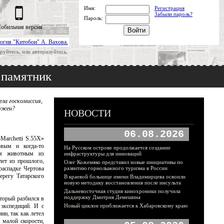
Имя:
Регистрация
Забыли пароль?
Пароль:
обильная версия
огия "Китобои" А. Вахова.
руйтесь, или авторизуйтесь.
 памятник
ела госкомиссия,
нужен?
НОВОСТИ
06.08.2026
Marchetti S.55X»
вым и когда-то
На Русском острове продолжается создание
ым животным из
инфраструктуры для инноваций
лет из прошлого,
Олег Кожемяко представил новые инициативы по
распадке Чертова
развитию горнолыжного туризма в России
ерегу Татарского
В краевой больнице имени Владимирцева освоили
новую методику восстановления после инсульта
Дальневосточная студия кинохроники получила
поддержку Дмитрия Демешина
оторый разбился в
 экспедиций. И с
Новый циклон приближается к Хабаровскому краю
ии, так как летел
 малой скорости,