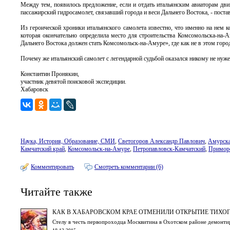
Между тем, появилось предложение, если и отдать итальянским авиаторам двиг
пассажирский гидросамолет, связавший города и веси Дальнего Востока, - постав
Из героической хроники итальянского самолета известно, что именно на нем
которая окончательно определила место для строительства Комсомольска-на-
Дальнего Востока должен стать Комсомольск-на-Амуре», где как не в этом горо
Почему же итальянский самолет с легендарной судьбой оказался никому не нуже
Константин Пронякин,
участник девятой поисковой экспедиции.
Хабаровск
Наука, История, Образование, СМИ
,
Светогоров Александр Павлович
,
Амурска
Камчатский край
,
Комсомольск-на-Амуре
,
Петропавловск-Камчатский
,
Приморс
Комментировать
Смотреть комментарии (6)
Читайте также
КАК В ХАБАРОВСКОМ КРАЕ ОТМЕНИЛИ ОТКРЫТИЕ ТИХО
Стелу в честь первопроходца Москвитина в Охотском районе демонти