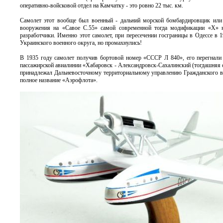
оперативно-войсковой отдел на Камчатку - это ровно 22 тыс. км.
Самолет этот вообще был военный - дальний морской бомбардировщик или 
вооружения на «Савое С.55» самой современной тогда модификации «X» н
разработчики. Именно этот самолет, при пересечении госграницы в Одессе в 19
Украинского военного округа, но промахнулись!
В 1935 году самолет получив бортовой номер «СССР Л 840», его перегнали в
пассажирской авиалинии «Хабаровск - Александровск-Сахалинский (тогдашняя с
принадлежал Дальневосточному территориальному управлению Гражданского в
полное название «Аэрофлота».