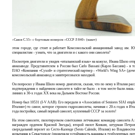
«Савоя С.55» с бортовым номером «СССР Л 840» (макет)
этом городе, где стоит и работает Комсомольский авиационный завод им. 
специалистам - узнать, что за двигатели и с какого они самолета?
Посмотрев двигатели и увидев «итальянский язык» на кожухе, Ивана Шило отп
авиазаводе. Представителем в России был Carlo Bassani (Карло Бассани) - в
ПАО «Компания «Сухой» и стратегический партнер - «World’s Wing SA» (дочер
комсомольский авиазавод и заинтересовался находкой.
Он попросил у Ивана Шило номер двигателя, сказав, что по нему в Италии расс
подтверждения о найденном самолете в тайге не было - в том месте были лишь
линиях в 30-х годах XX века на Дальнем Востоке России.
Номер был 10531 (I-V AAB). Его передали в «Association of Seniores SIAI empl
Италии») то самое, которое строило гидросамолеты, начиная с 20-х годах в Ит
года постройки, самый первый самолет, купленный СССР за золото!
На этом самолете, пилотируемом советскими летчиками: командир самолета А.С
награжден орденом Красной Звезды), второй пилот Конкин, штурман Петро
сверхдальний перелет из Сесто-Календе (Sesto Calende, Италия) во Владивосток
испытания в Севастополе (проверяли устойчивость машины в турбулентных потока