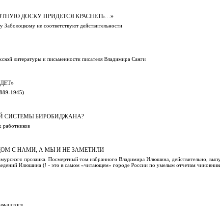
ОТНУЮ ДОСКУ ПРИДЕТСЯ КРАСНЕТЬ…»
у Заболоцкому не соответствуют действительности
вхской литературы и письменности писателя Владимира Санги
ДЕТ»
1889-1945)
Й СИСТЕМЫ БИРОБИДЖАНА?
х работников
ОМ С НАМИ, А МЫ И НЕ ЗАМЕТИЛИ
мурского прозаика. Посмертный том избранного Владимира Илюшина, действительно, выпу
ведений Илюшина (! - это в самом «читающем» городе России по умелым отчетам чиновников
аманского