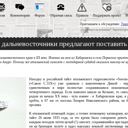
хив
Комментарии
Форум
Обратная связь
Правила
Поддержать проект
М
Приглашаем к обсуждению:
Трил
Надоела реклама? Зарегистри
ск
 дальневосточники предлагают поставить
альневосточного края в XX веке. Именно на нем из Хабаровска в село Пермское прилет
-Амуре. Почему же итальянский самолет с легендарной судьбой оказался никому не 
Находку в российской тайге итальянского гидросамолета «Savoia-
(«Савоя С.55X») уже сравнили с мамонтенком Димой - пер
единственным в мире полностью сохранившимся ископаем
четвертичного периода. Если мамонта нашли на Колыме, то само
родом из начала XX века - чуть южнее - в Хабаровском крае, в 
хребта, в 67 км от поселка Лазарев Николаевского района, на б
пролива.
К итальянской летающей лодке, а точнее летающему катамарану, к
тайге 26 июня 1935 года, за это время было совершено девять
каждым походом почти целый (!) самолет, сохранившийся при паден
он на бреющем полете и задел макушку вековой лиственницы на