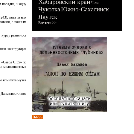
Хабаровский край
Чита
м порядке, и одну
Чукотка
Южно-Сахалинск
Якутск
243), пять из них
оловная, с полным
Все теги >>
 курсу равнялось
нная конструкция
 «Савоя С.55» по
ии малоизвестных
го комитета музея
т Дальневосточное