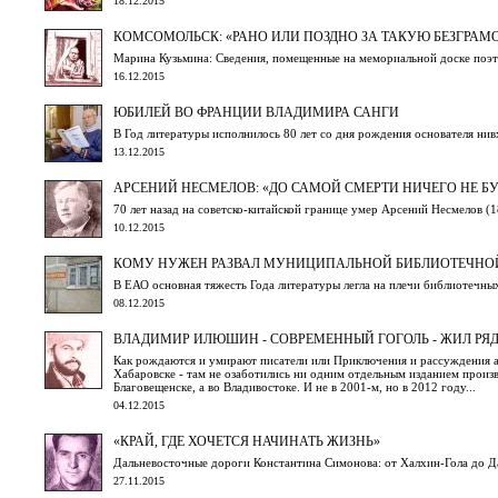
18.12.2015
КОМСОМОЛЬСК: «РАНО ИЛИ ПОЗДНО ЗА ТАКУЮ БЕЗГРАМ
Марина Кузьмина: Сведения, помещенные на мемориальной доске поэт
16.12.2015
ЮБИЛЕЙ ВО ФРАНЦИИ ВЛАДИМИРА САНГИ
В Год литературы исполнилось 80 лет со дня рождения основателя ни
13.12.2015
АРСЕНИЙ НЕСМЕЛОВ: «ДО САМОЙ СМЕРТИ НИЧЕГО НЕ БУ
70 лет назад на советско-китайской границе умер Арсений Несмелов (
10.12.2015
КОМУ НУЖЕН РАЗВАЛ МУНИЦИПАЛЬНОЙ БИБЛИОТЕЧНО
В ЕАО основная тяжесть Года литературы легла на плечи библиотечны
08.12.2015
ВЛАДИМИР ИЛЮШИН - СОВРЕМЕННЫЙ ГОГОЛЬ - ЖИЛ РЯД
Как рождаются и умирают писатели или Приключения и рассуждения а
Хабаровске - там не озаботились ни одним отдельным изданием произ
Благовещенске, а во Владивостоке. И не в 2001-м, но в 2012 году...
04.12.2015
«КРАЙ, ГДЕ ХОЧЕТСЯ НАЧИНАТЬ ЖИЗНЬ»
Дальневосточные дороги Константина Симонова: от Халхин-Гола до Д
27.11.2015