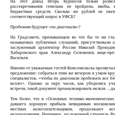
На этот довод Игорь Курносов только развел
рассекречивания генплана не пройдена, якобы, 
бюджетных средств. Сколько же рублей не хвати
соответствующий запрос в УФСБ?
Пробежим будущее «по диагонали»?
На Градсовете, призывающем во что бы то ни стал
называемых публичных слушаний, присутствовали а
заслуженный архитектор России Николай Прокудин
Хабаровского края Александр Селеменев, вице-пр
Васильев.
Именно от уважаемых гостей Комсомольска прозвучало
предложение: собраться этим же вечером в узком кру
специалистов, «чтобы по диагонали пробежать все 6
коллег». Однако за пару часов, как убедились уч
встречи, такой документ проанализировать нельзя …да
Тем более, что в «Основных технико-экономических 
давшего хорошую прибыль невидимым московски
местных налогоплательщиков, продолжают в
недоразумения. Например, заслуженный строитель Ро