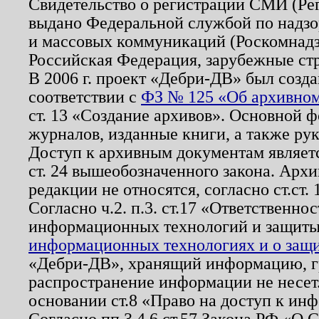
Свидетельство о регистрации СМИ (Р
выдано Федеральной службой по надзо
и массовых коммуникаций (Роскомнадзо
Российская Федерация, зарубежные ст
В 2006 г. проект «Дебри-ДВ» был созда
соответствии с
ФЗ № 125 «Об архивном
ст. 13 «Создание архивов». Основной ф
журналов, изданные книги, а также ру
Доступ к архивным документам являетс
ст. 24 вышеобозначенного закона. Арх
редакции не относятся, согласно ст.ст. 
Согласно ч.2. п.3. ст.17 «Ответственн
информационных технологий и защит
информационных технологиях и о защит
«Дебри-ДВ», хранящий информацию, гр
распространение информации не несет.
основании ст.8 «Право на доступ к ин
Согласно пп.3,4,6 ст.57 Закона РФ «О