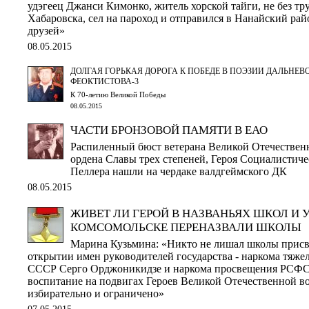
удэгеец Джанси Кимонко, житель хорской тайги, не без тр
Хабаровска, сел на пароход и отправился в Нанайский рай
друзей»
08.05.2015
ДОЛГАЯ ГОРЬКАЯ ДОРОГА К ПОБЕДЕ В ПОЭЗИИ ДАЛЬНЕВ
ФЕОКТИСТОВА-3
К 70-летию Великой Победы
08.05.2015
ЧАСТИ БРОНЗОВОЙ ПАМЯТИ В ЕАО
Распиленный бюст ветерана Великой Отечествен
ордена Славы трех степеней, Героя Социалистич
Пеллера нашли на чердаке валдгеймского ДК
08.05.2015
ЖИВЕТ ЛИ ГЕРОЙ В НАЗВАНЬЯХ ШКОЛ И У
КОМСОМОЛЬСКЕ ПЕРЕНАЗВАЛИ ШКОЛЫ
Марина Кузьмина: «Никто не лишал школы прис
открытии имен руководителей государства - наркома тяж
СССР Серго Орджоникидзе и наркома просвещения РСФСР
воспитание на подвигах Героев Великой Отечественной в
избирательно и ограничено»
07.05.2015