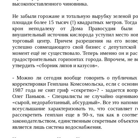
высокопоставленного чиновника.
Не забыли горожане и тотальную вырубку зеленой ро
площади более 15 тысяч (!) квадратных метров. Тогда
крон неподалеку от Дома Правосудия были 
внушительный источник кислорода уступил место но
торговый центр. Причем разрешения на его возве
успешно совмещающего свой бизнес с депутатской 
момент ещё не существовало. Теперь именно он и ра
градостроительных горизонтах города. Впрочем, не в
утвердить «сборник ляпов и казусов».
- Можно ли сегодня вообще говорить о публичных
корректировки Генплана Комсомольска, если с основ
1987 года не снят гриф «секретно»? - задается воп
Олег Паньков. - Специалисты не случайно оцениваю
«сырой, недоработанный, абсурдный». Все это напоми
всеуслышание характеризовать то, что составляет 
рассекретить генплан еще в 90-х, так как в соотв
законодательством, единственным секретным объекто
является лишь система водоснабжения.