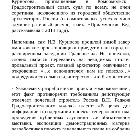
Курносова, приглашенные в Комсомольс
Градостроительный совет, судя по всему, не очен
соратника, исключенного из городской общественн
архитекторов России (о сомнительных успехах чин
административный ресурс, газета «Приамурские Ве
рассказывала с 2013 года).
Напомним, сам И.В. Курносов прошлой зимой завер
«московские проектировщики приедут в наш город и 
расширенном заседании Градсовета». Не приехали,
словно пытаясь перевалить на невидимых столи
провальный проект, главный архитектор озвучивае
откровение: «…с исполнителем нам не повезло…»
подрядчики это слышали, интересно - что бы они ответ
- Уважаемых разработчиков проекта комсомольчане д
этот факт противоречит требованиям действующего
отмечает почетный строитель России В.Н. Редкол
Градостроительного кодекса гласит: «В целях до
информации о содержании проекта генерального пл
проведение публичных слушаний …в обязательном
выставки, экспозиции демонстрационных матери
разработчиков проекта генерального плана на собрани