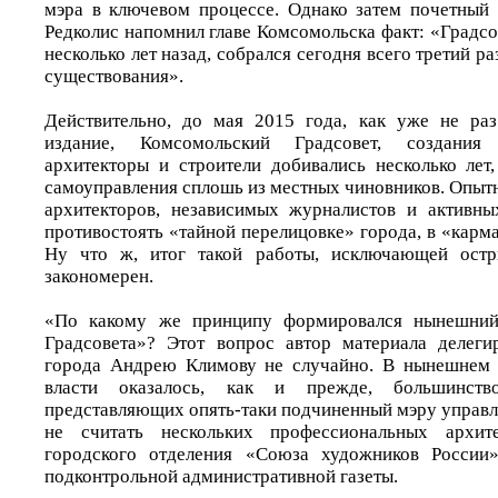
мэра в ключевом процессе. Однако затем почетный
Редколис напомнил главе Комсомольска факт: «Градс
несколько лет назад, собрался сегодня всего третий ра
существования».
Действительно, до мая 2015 года, как уже не раз
издание, Комсомольский Градсовет, создания
архитекторы и строители добивались несколько лет,
самоуправления сплошь из местных чиновников. Опыт
архитекторов, независимых журналистов и активны
противостоять «тайной перелицовке» города, в «карм
Ну что ж, итог такой работы, исключающей остр
закономерен.
«По какому же принципу формировался нынешний,
Градсовета»? Этот вопрос автор материала делеги
города Андрею Климову не случайно. В нынешнем 
власти оказалось, как и прежде, большинств
представляющих опять-таки подчиненный мэру управл
не считать нескольких профессиональных архите
городского отделения «Союза художников России
подконтрольной административной газеты.