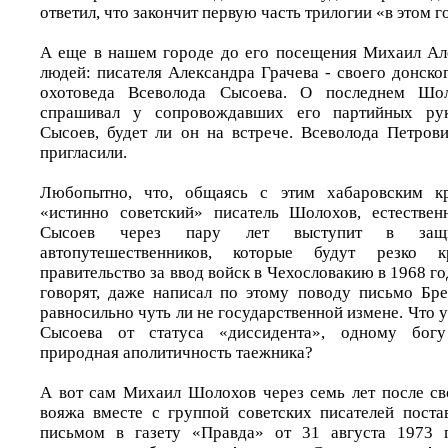
ответил, что закончит первую часть трилогии «в этом го
А еще в нашем городе до его посещения Михаил Ал
людей: писателя Александра Грачева - своего донског
охотоведа Всеволода Сысоева. О последнем Шо
спрашивал у сопровождавших его партийных руко
Сысоев, будет ли он на встрече. Всеволода Петрови
пригласили.
Любопытно, что, общаясь с этим хабаровским кр
«истинно советский» писатель Шолохов, естествен
Сысоев через пару лет выступит в защ
автопутешественников, которые будут резко кр
правительство за ввод войск в Чехословакию в 1968 го
говорят, даже написал по этому поводу письмо Бре
равносильно чуть ли не государственной измене. Что 
Сысоева от статуса «диссидента», одному богу 
природная аполитичность таежника?
А вот сам Михаил Шолохов через семь лет после св
вояжа вместе с группой советских писателей пост
письмом в газету «Правда» от 31 августа 1973 