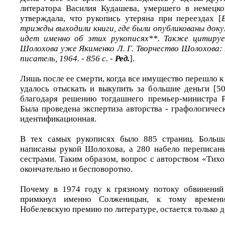
литератора Василия Кудашева, умершего в немецк
утверждала, что рукопись утеряна при переездах [
трижды выходили книги, где были опубликованы доку
идет именно об этих рукописях**. Также цитируе
Шолохова уже Якименко Л. Г. Творчество Шолохова: 
писатель, 1964. - 856 с. -
Ред.
].
Лишь после ее смерти, когда все имущество перешло к
удалось отыскать и выкупить за большие деньги [5
благодаря решению тогдашнего премьер-министра 
Была проведена экспертиза авторства - графологическ
идентификационная.
В тех самых рукописях было 885 страниц. Больш
написаны рукой Шолохова, а 280 набело переписан
сестрами. Таким образом, вопрос с авторством «Тих
окончательно и бесповоротно.
Почему в 1974 году к грязному потоку обвинений
примкнул именно Солженицын, к тому времени
Нобелевскую премию по литературе, остается только д