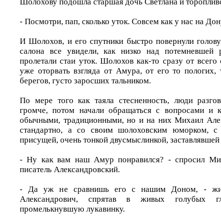
Шолохову подошла старшая дочь Светлана и торопливо
- Посмотри, пап, сколько уток. Совсем как у нас на Д
И Шолохов, и его спутники быстро повернули голову
салона все увидели, как низко над потемневшей 
пролетали стаи уток. Шолохов как-то сразу от всего
уже оторвать взгляда от Амура, от его то пологих,
берегов, густо заросших тальником.
По мере того как таяла стесненность, люди разго
громче, потом начали обращаться с вопросами и к
обычными, традиционными, но и на них Михаил Але
стандартно, а со своим шолоховским юморком, с
присущей, очень тонкой двусмыслинкой, заставлявшей 
- Ну как вам наш Амур понравился? - спросил Ми
писатель Александровский.
- Да уж не сравнишь его с нашим Доном, - жи
Александрович, спрятав в живых голубых г
промелькнувшую лукавинку.