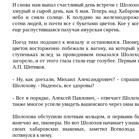
И снова нам выпал счастливый день встречи с Шолохо
хмурый и сырой день, как 6 мая. Теперь над Хабаро
небо и сняло солнце. К полудню на железнодорожн
сотни людей, и почти все с букетами цветов. Кое у ко
еще распустившаяся пахучая амурская сирень.
Поезд тихо подошел к вокзалу и остановился. Пионе
цветов восторженно побежали к вагону, на который 
ступеньках вслед за проводником показался Шолох
загорело, и от этого глаза стали еще голубее. Первым
А.П. Шитиков.
- Ну, как доехали, Михаил Александрович? - спраши
Шолохову. - Надеюсь, все здоровы?
- Все в порядке, Алексей Павлович, - отвечает Шолох
также многое успели увидеть вашенского через окна 
Шолохова обступили плотным кольцом, и первыми бы
конечно же, пионеры. Но вот Шолохов начинает узна
своих хабаровских знакомых, заметил Всеволода
потянулся к нему.