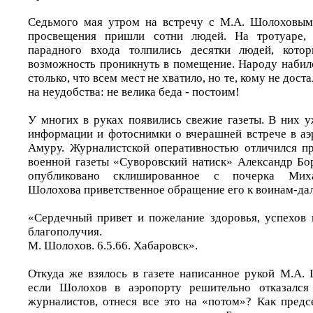
Седьмого мая утром на встречу с М.А. Шолоховым
просвещения пришли сотни людей. На тротуаре,
парадного входа толпились десятки людей, кото
возможность проникнуть в помещение. Народу набило
столько, что всем мест не хватило, но те, кому не дост
на неудобства: не велика беда - постоим!
У многих в руках появились свежие газеты. В них 
информации и фотоснимки о вчерашней встрече в аэр
Амуру. Журналистской оперативностью отличился п
военной газеты «Суворовский натиск» Александр Бор
опубликовано склишированное с почерка Миха
Шолохова приветственное обращение его к воинам-да
«Сердечный привет и пожелание здоровья, успехов 
благополучия.
М. Шолохов. 6.5.66. Хабаровск».
Откуда же взялось в газете написанное рукой М.А. 
если Шолохов в аэропорту решительно отказался
журналистов, отнеся все это на «потом»? Как предс