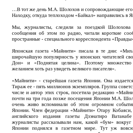
…В тот же день М.А. Шолохов и сопровождающие его 
Находку, откуда теплоходом «Байкал» направились в 
Мы, журналисты, следили за поездкой Шолохова
сообщения об этом по радио, читали короткие со
пространные - специального корреспондента «Правды
Японская газета «Майнити» писала в те дни: «Мих
широчайшую популярность у японских читателей св
Дон» и «Поднятая целина». Поэтому множество
желанием хоть раз увидеть великого писателя».
«Майнити» - старейшая газета Японии. Она издается
Тираж ее - пять миллионов экземпляров. Группа советс
числе и автор этих строк, посетила редакцию «Майн
почти на три года позже посещения Японии М.А. Шол
очень живо вспоминали об этом огромном событи
Японии. Член федерации «Майнити» Отару Кобаяси,
английского издания газеты Дзэнатиро Ватанаб
журналисты рассказывали нам, какой «бум» вокруг
Японии поднялся в газетном мире. Тут уж вовсю