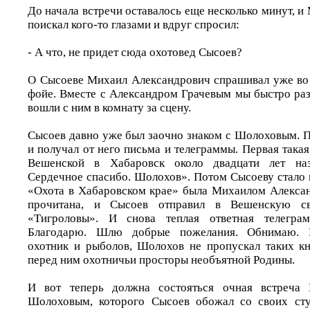
До начала встречи оставалось еще несколько минут, 
поискал кого-то глазами и вдруг спросил:
- А что, не придет сюда охотовед Сысоев?
О Сысоеве Михаил Александрович спрашивал уже во 
фойе. Вместе с Александром Грачевым мы быстро раз
вошли с ним в комнату за сцену.
Сысоев давно уже был заочно знаком с Шолоховым. П
и получал от него письма и телеграммы. Первая така
Вешенской в Хабаровск около двадцати лет наз
Сердечное спасибо. Шолохов». Потом Сысоеву стало и
«Охота в Хабаровском крае» была Михаилом Алекса
прочитана, и Сысоев отправил в Вешенскую с
«Тигроловы». И снова теплая ответная телеграм
Благодарю. Шлю добрые пожелания. Обнимаю. 
охотник и рыболов, Шолохов не пропускал таких кн
перед ним охотничьи просторы необъятной Родины.
И вот теперь должна состояться очная встреча 
Шолоховым, которого Сысоев обожал со своих студ