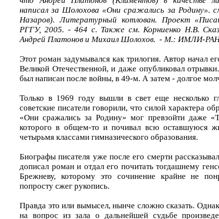
что Андрей Платонов (Климентов) в качестве ли
написал за Шолохова «Они сражались за Родину». см
Назаров). Литературный котлован. Проект «Писа
РГГУ, 2005. - 464 с. Также см. Корниенко Н.В. Ск
Андрей Платонов и Михаил Шолохов. - М.: ИМЛИ-РАН, 
Этот роман задумывался как трилогия. Автор начал ег
Великой Отечественной, и даже опубликовал отрывки
был написан после войны, в 49-м. А затем - долгое мол
Только в 1969 году вышли в свет еще несколько г
советские писатели говорили, что силой характера об
«Они сражались за Родину» мог превзойти даже «Т
которого в общем-то и почивал всю оставшуюся жи
четырьмя классами гимназического образования.
Биографы писателя уже после его смерти рассказыва
дописал роман и отдал его почитать тогдашнему ге
Брежневу, которому это сочинение крайне не понр
попросту сжег рукопись.
Правда это или вымысел, нынче сложно сказать. Одна
на вопрос из зала о дальнейшей судьбе произве