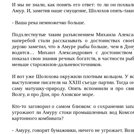
И мы не знали, как понять его ответ: то ли он похвал
Амур. И, заметив наше смущение, Шолохов опять-таки
- Ваша река немножечко больше.
Подхлестнутые таким разъяснением Михаила Алекса
наперебой стали рассказывать о достоинствах свое
дерзко заметил, что в Амуре рыбы больше, чем в Дону,
водится… Михаил Александрович с достоинством 
показал свои знания речных богатств, в частности ры
меньше старожилов-дальневосточников.
И вот уже Шолохова окружили плотным кольцом. У вс
выступление писателя на XXIII съезде партии. Тогда о
саму матушку-природу. Опять вспомнили и про свя
Волгу, и про Дон, про Азовское море.
Кто-то заговорил о самом близком: о сохранении за
угрожают ли Амуру стоки промышленных вод Комсом
картонного комбината?
- Амуру, говорят бумажники, ничего не угрожает. Воз