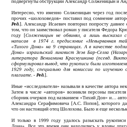
подвергнуты обструкции Александр Солженицын и Ан
Интересно, что именно Солженицын через год после
прочих «шолоховедов» поставил под сомнение автор
Ред.
]. Александр Исаевич повторил попросту давнее
том, что он заимствовал роман у писателя Федора Кр
году [
Солженицын не обвинял, а лишь высказал с
написав в 1974 г. предисловие «Невырванная та
«Тихого Дона» на 9 страницах. А в качестве подл
Дона» израильский лингвист Зеэв Бар-Селла (Назар
литератора Вениамина Краснушкина (псевд. Виктор
сформулировал вывод, что рукописи были изготовле
1929 году, специально для комиссии по изучению 
плагиате. -
Ред.
].
Иные «исследователи» называли в качестве автора нек
Затем в числе «авторов» возникли персоны писателя
сборник очерков под названием «Тихий Дон» и… авто
Александра Серафимовича [А.С. Попов], которого да
что он настоящий отец Шолохова. Было и еще нескольк
И только в 1999 году удалось разыскать рукописи
Дона». Все это время они находились у вдовы друг