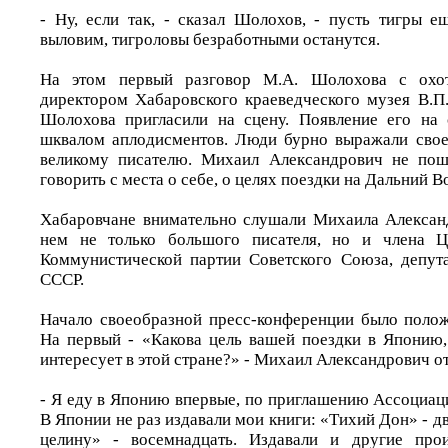
- Ну, если так, - сказал Шолохов, - пусть тигры е
выловим, тигроловы безработными останутся.
На этом первый разговор М.А. Шолохова с охот
директором Хабаровского краеведческого музея В.П
Шолохова пригласили на сцену. Появление его на 
шквалом аплодисментов. Люди бурно выражали свое
великому писателю. Михаил Александрович не поше
говорить с места о себе, о целях поездки на Дальний В
Хабаровчане внимательно слушали Михаила Алексан
нем не только большого писателя, но и члена Ц
Коммунистической партии Советского Союза, депут
СССР.
Начало своеобразной пресс-конференции было поло
На первый - «Какова цель вашей поездки в Японию,
интересует в этой стране?» - Михаил Александрович от
- Я еду в Японию впервые, по приглашению Ассоциац
В Японии не раз издавали мои книги: «Тихий Дон» - д
целину» - восемнадцать. Издавали и другие про