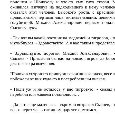
подошел к Шолохову и что-то ему тихо сказал. 
оживился, взглянув на подходившего к нему челове
оказался этот человек. Высокого роста, с красивой
правильными чертами лица, внимательными, цепкими
голубизной. Михаил Александрович первым подал
Сысоеву руку.
- Так вот вы какой, охотник на медведей и тигролов, -
и улыбнулся. - Здравствуйте! А я вас таким и представл
- Здравствуйте, дорогой Михаил Александрович, -
Сысоев. - Пригласил бы вас на ловлю тигров, да бою
для такого развлечения.
Шолохов хитровато прищурил свои живые глаза, весе
побежали от них куда-то к посеребренным вискам.
- Поди уж и не осталось у вас тигров-то, - сказал
перебили или живьем повыловили…
- Да есть еще маленько, - скромно возразил Сысоев, - 
всего через час в тигрином царстве очутимся.