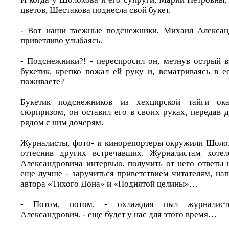
цветов, Шестакова поднесла свой букет.
- Вот наши таежные подснежники, Михаил Александ
приветливо улыбаясь.
- Подснежники?! - переспросил он, метнув острый 
букетик, крепко пожал ей руку и, всматриваясь в е
поживаете?
Букетик подснежников из хехцирской тайги ок
сюрпризом, он оставил его в своих руках, передав 
рядом с ним дочерям.
Журналисты, фото- и кинорепортеры окружили Шоло
оттеснив других встречавших. Журналистам хоте
Александровича интервью, получить от него ответы 
еще лучше - заручиться приветствием читателям, на
автора «Тихого Дона» и «Поднятой целины»…
- Потом, потом, - охлаждая пыл журналист
Александрович, - еще будет у нас для этого время…