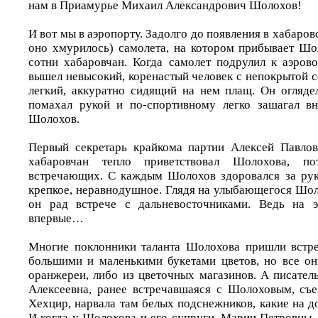
нам в Приамурье Михаил Александрович Шолохов!
И вот мы в аэропорту. Задолго до появления в хабаровс
оно хмурилось) самолета, на котором прибывает Шо
сотни хабаровчан. Когда самолет подрулил к аэрово
вышел невысокий, коренастый человек с непокрытой с
легкий, аккуратно сидящий на нем плащ. Он оглядел
помахал рукой и по-спортивному легко зашагал вн
Шолохов.
Первый секретарь крайкома партии Алексей Павло
хабаровчан тепло приветствовал Шолохова, п
встречающих. С каждым Шолохов здоровался за рук
крепкое, неравнодушное. Глядя на улыбающегося Шол
он рад встрече с дальневосточниками. Ведь на 
впервые…
Многие поклонники таланта Шолохова пришли встре
большими и маленькими букетами цветов, но все о
оранжереи, либо из цветочных магазинов. А писате
Алексеевна, ранее встречавшаяся с Шолоховым, съ
Хехцир, нарвала там белых подснежников, какие на до
И когда у Шолохова и его супруги, Марии Петровны,