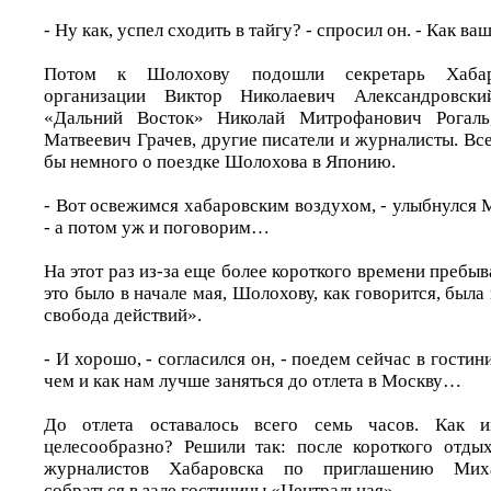
- Ну как, успел сходить в тайгу? - спросил он. - Как ва
Потом к Шолохову подошли секретарь Хабаро
организации Виктор Николаевич Александровски
«Дальний Восток» Николай Митрофанович Рогаль,
Матвеевич Грачев, другие писатели и журналисты. Все
бы немного о поездке Шолохова в Японию.
- Вот освежимся хабаровским воздухом, - улыбнулся
- а потом уж и поговорим…
На этот раз из-за еще более короткого времени пребыв
это было в начале мая, Шолохову, как говорится, была
свобода действий».
- И хорошо, - согласился он, - поедем сейчас в гостин
чем и как нам лучше заняться до отлета в Москву…
До отлета оставалось всего семь часов. Как и
целесообразно? Решили так: после короткого отды
журналистов Хабаровска по приглашению Миха
собраться в зале гостиницы «Центральная».