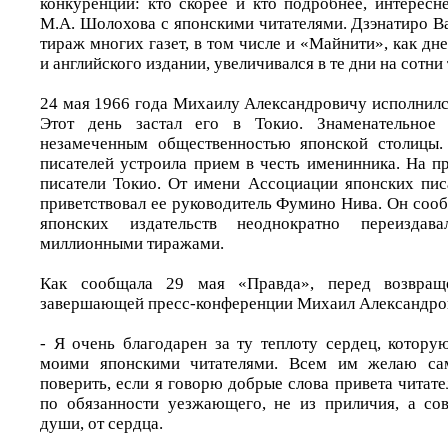
конкуренции: кто скорее и кто подробнее, интересн
М.А. Шолохова с японскими читателями. Дзэнатиро Ва
тираж многих газет, в том числе и «Майнити», как дне
и английского издании, увеличивался в те дни на сотни
24 мая 1966 года Михаилу Александровичу исполнилс
Этот день застал его в Токио. Знаменательное 
незамеченным общественностью японской столицы.
писателей устроила прием в честь именинника. На 
писатели Токио. От имени Ассоциации японских пи
приветствовал ее руководитель Фумино Нива. Он соо
японских издательств неоднократно переизда
миллионными тиражами.
Как сообщала 29 мая «Правда», перед возвра
завершающей пресс-конференции Михаил Александров
- Я очень благодарен за ту теплоту сердец, котору
моими японскими читателями. Всем им желаю са
поверить, если я говорю добрые слова привета читате
по обязанности уезжающего, не из приличия, а со
души, от сердца.