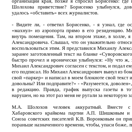
организации края, позже я спросил Борисенко: где 
Шолохова приветствие? Борисенко улыбнулся, до
удалось «обставить» всех журналистов.
- Видите ли, - ответил Борисенко, - я узнал, где 
«махнул» из аэропорта прямо в его резиденцию. М
внутрь помещения. Там, на втором этаже, в холле, 
Александровича. Слышал, что он уважительно относи
воспользоваться этим. Я представился Михаилу Алек
заранее заготовленный текст на бланке «Суворовского 
быстро прочел и иронически улыбнулся: «Ну что ж, 
Михаил Александрович согласен с текстом, и подал ем
его подписал. Но Михаил Александрович вынул из бо
свой «паркер» и написал в моем блокноте свой текст и
довольны? Или подправите?» - «Разумеется, доволен», 
в редакцию. Правда, график выпуска газеты в то
нарушен, но на этот раз меня не ругали за некотору
М.А. Шолохов человек аккуратный. Вместе с
Хабаровского крайкома партии А.П. Шишковым и 
Союза советских писателей К.В. Воронковым он пр
пораньше назначенного времени, чтобы, упаси боже, л