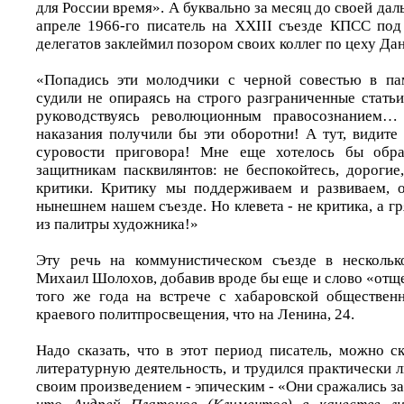
для России время». А буквально за месяц до своей дал
апреле 1966-го писатель на XXIII съезде КПСС по
делегатов заклеймил позором своих коллег по цеху Дан
«Попадись эти молодчики с черной совестью в пам
судили не опираясь на строго разграниченные статьи
руководствуясь революционным правосознанием
наказания получили бы эти оборотни! А тут, видите
суровости приговора! Мне еще хотелось бы обра
защитникам пасквилянтов: не беспокойтесь, дорогие
критики. Критику мы поддерживаем и развиваем, о
нынешнем нашем съезде. Но клевета - не критика, а гр
из палитры художника!»
Эту речь на коммунистическом съезде в нескольк
Михаил Шолохов, добавив вроде бы еще и слово «отщ
того же года на встрече с хабаровской обществен
краевого политпросвещения, что на Ленина, 24.
Надо сказать, что в этот период писатель, можно с
литературную деятельность, и трудился практически
своим произведением - эпическим - «Они сражались за