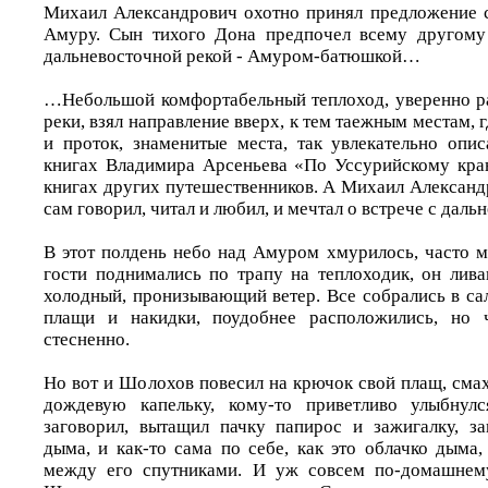
Михаил Александрович охотно принял предложение 
Амуру. Сын тихого Дона предпочел всему другому 
дальневосточной рекой - Амуром-батюшкой…
…Небольшой комфортабельный теплоход, уверенно р
реки, взял направление вверх, к тем таежным местам, 
и проток, знаменитые места, так увлекательно опи
книгах Владимира Арсеньева «По Уссурийскому кра
книгах других путешественников. А Михаил Александр
сам говорил, читал и любил, и мечтал о встрече с дал
В этот полдень небо над Амуром хмурилось, часто м
гости поднимались по трапу на теплоходик, он лива
холодный, пронизывающий ветер. Все собрались в са
плащи и накидки, поудобнее расположились, но 
стесненно.
Но вот и Шолохов повесил на крючок свой плащ, сма
дождевую капельку, кому-то приветливо улыбнулс
заговорил, вытащил пачку папирос и зажигалку, за
дыма, и как-то сама по себе, как это облачко дыма,
между его спутниками. И уж совсем по-домашнему