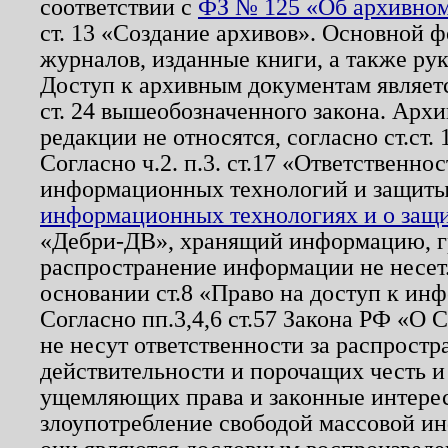
соответствии с
ФЗ № 125 «Об архивном
ст. 13 «Создание архивов». Основной ф
журналов, изданные книги, а также ру
Доступ к архивным документам являетс
ст. 24 вышеобозначенного закона. Арх
редакции не относятся, согласно ст.ст. 
Согласно ч.2. п.3. ст.17 «Ответственн
информационных технологий и защит
информационных технологиях и о защит
«Дебри-ДВ», хранящий информацию, гр
распространение информации не несет.
основании ст.8 «Право на доступ к ин
Согласно пп.3,4,6 ст.57 Закона РФ «О
не несут ответственности за распрост
действительности и порочащих честь и
ущемляющих права и законные интере
злоупотребление свободой массовой ин