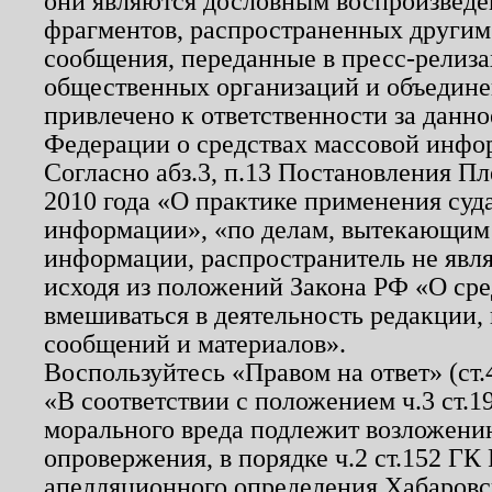
они являются дословным воспроизведе
фрагментов, распространенных другим
сообщения, переданные в пресс-релиза
общественных организаций и объединен
привлечено к ответственности за данн
Федерации о средствах массовой инфо
Согласно абз.3, п.13 Постановления П
2010 года «О практике применения суд
информации», «по делам, вытекающим
информации, распространитель не явл
исходя из положений Закона РФ «О ср
вмешиваться в деятельность редакции, 
сообщений и материалов».
Воспользуйтесь «Правом на ответ» (ст
«В соответствии с положением ч.3 ст.
морального вреда подлежит возложению
опровержения, в порядке ч.2 ст.152 ГК 
апелляционного определения Хабаровско