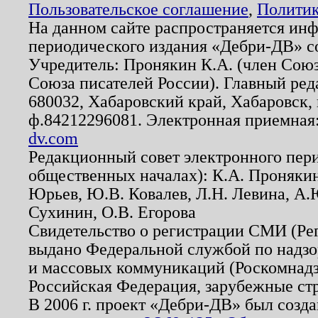
Пользовательское соглашение
,
Политик
На данном сайте распространяется ин
периодического издания «Дебри-ДВ» с
Учредитель: Пронякин К.А. (член Союз
Союза писателей России). Главный ред
680032, Хабаровский край, Хабаровск, п
ф.84212296081. Электронная приемная
dv.com
Редакционный совет электронного пер
общественных началах): К.А. Проняки
Юрьев, Ю.В. Ковалев, Л.Н. Левина, А.
Сухинин, О.В. Егорова
Свидетельство о регистрации СМИ (Р
выдано Федеральной службой по надзо
и массовых коммуникаций (Роскомнадзо
Российская Федерация, зарубежные ст
В 2006 г. проект «Дебри-ДВ» был созда