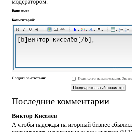
модератором.
Ваше имя:
Комментарий:
-
-
-
-
-
-
-
-
-
-
-
-
-
-
-
-
-
-
-
-
-
-
-
-
-
-
-
-
-
-
-
-
-
-
-
-
Следить за ответами:
Подписаться на комментарии. Оповещ
-
-
-
-
-
-
-
-
-
Последние комментарии
Виктор Киселёв
А чтобы надежды на игорный бизнес сбыли
организовать ускоренные курсы агентов ФСБ 