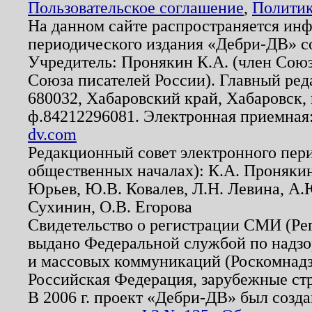
Пользовательское соглашение
,
Политик
На данном сайте распространяется ин
периодического издания «Дебри-ДВ» с
Учредитель: Пронякин К.А. (член Союз
Союза писателей России). Главный ред
680032, Хабаровский край, Хабаровск, п
ф.84212296081. Электронная приемная
dv.com
Редакционный совет электронного пер
общественных началах): К.А. Проняки
Юрьев, Ю.В. Ковалев, Л.Н. Левина, А.
Сухинин, О.В. Егорова
Свидетельство о регистрации СМИ (Р
выдано Федеральной службой по надзо
и массовых коммуникаций (Роскомнадзо
Российская Федерация, зарубежные ст
В 2006 г. проект «Дебри-ДВ» был созда