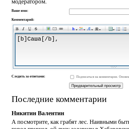
модератором.
Ваше имя:
Комментарий:
-
-
-
-
-
-
-
-
-
-
-
-
-
-
-
-
-
-
-
-
-
-
-
-
-
-
-
-
-
-
-
-
-
-
-
-
Следить за ответами:
Подписаться на комментарии. Оповещ
-
-
-
-
-
-
-
-
-
Последние комментарии
Никитин Валентин
А посмотрите, как грабят лес. Наивными быть
город пришел, ой,лису задавили в Хабаровске