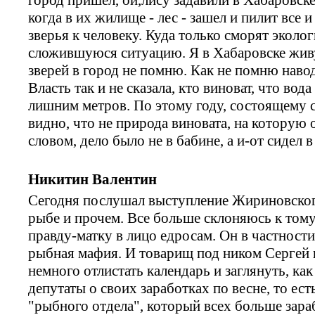
когда в их жилище - лес - зашел и пилит все 
зверья к человеку. Куда только сморят эколог
сложившуюся ситуацию. Я в Хабаровске живу
зверей в город не помню. Как не помню наво
Власть так и не сказала, кто виноват, что вод
лишним метров. По этому году, состоящему 
видно, что не природа виновата, на которую о
словом, дело было не в бабине, а и-от сидел 
Никитин Валентин
Сегодня послушал выступление Жириновског
рыбе и прочем. Все больше склоняюсь к тому,
правду-матку в лицо едросам. Он в частности 
рыбная мафия. И товарищ под ником Сергей 
немного отлистать календарь и заглянуть, ка
депутаты о своих заработках по весне, то ест
"рыбного отдела", который всех больше зара