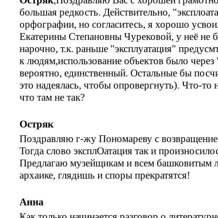
большая редкость. Действительно, "эксплоата
орфографии, но согласитесь, я хорошо усво
Екатерины Степановны Чурековой, у неё не 
нарочно, т.к. раньше "эксплуатация" предус
к людям,использование объектов было через 
вероятно, единственный. Остальные бы посчи
это надеялась, чтобы опровергнуть). Что-то 
что там не так?
Остряк
Поздравляю г-жу Пономареву с возвращение
Тогда слово эксплОатация так и произносилось
Предлагаю музейщикам и всем башковитым л
архаике, глядишь и споры прекратятся!
Анна
Как только начинается разговор о литературн