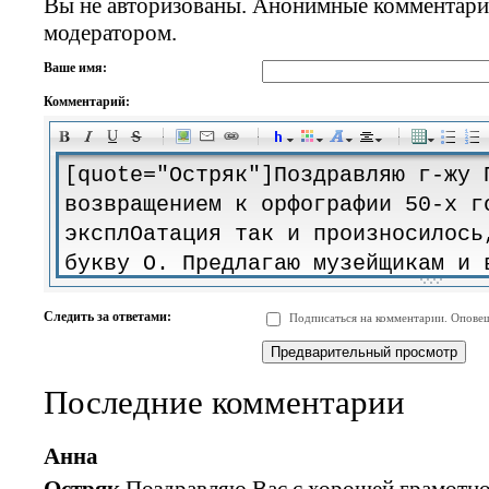
Вы не авторизованы. Анонимные комментари
модератором.
Ваше имя:
Комментарий:
-
-
-
-
-
-
-
-
-
-
-
-
-
-
-
-
-
-
-
-
-
-
-
-
-
-
-
-
-
-
-
-
-
-
-
-
Следить за ответами:
Подписаться на комментарии. Оповещ
-
-
-
-
-
-
-
-
-
Последние комментарии
Анна
Остряк
,Поздравляю Вас с хорошей грамотно