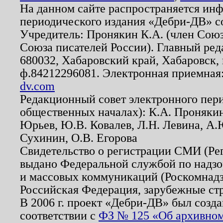
На данном сайте распространяется ин
периодического издания «Дебри-ДВ» с
Учредитель: Пронякин К.А. (член Союз
Союза писателей России). Главный ред
680032, Хабаровский край, Хабаровск, п
ф.84212296081. Электронная приемная
dv.com
Редакционный совет электронного пер
общественных началах): К.А. Проняки
Юрьев, Ю.В. Ковалев, Л.Н. Левина, А.
Сухинин, О.В. Егорова
Свидетельство о регистрации СМИ (Р
выдано Федеральной службой по надзо
и массовых коммуникаций (Роскомнадзо
Российская Федерация, зарубежные ст
В 2006 г. проект «Дебри-ДВ» был созда
соответствии с
ФЗ № 125 «Об архивном