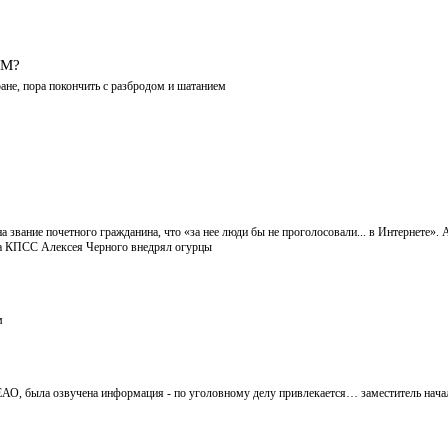
ЫМ?
ане, пора покончить с разбродом и шатанием
звание почетного гражданина, что «за нее люди бы не проголосовали... в Интернете». 
ома КПСС Алексея Черного внедрял огурцы
м
ЕАО, была озвучена информация - по уголовному делу привлекается… заместитель начал