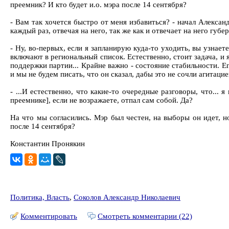
преемник? И кто будет и.о. мэра после 14 сентября?
- Вам так хочется быстро от меня избавиться? - начал Алексан
каждый раз, отвечая на него, так же как и отвечает на него губ
- Ну, во-первых, если я запланирую куда-то уходить, вы узнае
включают в региональный список. Естественно, стоит задача, и я
поддержки партии... Крайне важно - состояние стабильности. Ег
и мы не будем писать, что он сказал, дабы это не сочли агитацие
- ...И естественно, что какие-то очередные разговоры, что... 
преемнике], если не возражаете, отпал сам собой. Да?
На что мы согласились. Мэр был честен, на выборы он идет, но
после 14 сентября?
Константин Пронякин
Политика, Власть
,
Соколов Александр Николаевич
Комментировать
Смотреть комментарии (22)