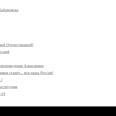
Хабаровска
кой Отечественной!
ссией
произведения Алексиевич
ков станет... вся наша Россия!
.!
онституции
-19