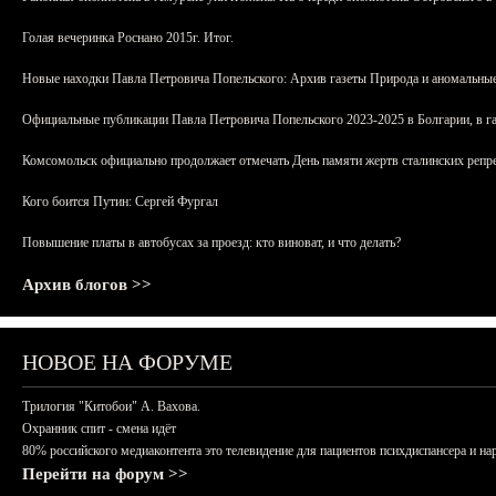
Голая вечеринка Роснано 2015г. Итог.
Новые находки Павла Петровича Попельского: Архив газеты Природа и аномальные
Официальные публикации Павла Петровича Попельского 2023-2025 в Болгарии, в г
Комсомольск официально продолжает отмечать День памяти жертв сталинских репрес
Кого боится Путин: Сергей Фургал
Повышение платы в автобусах за проезд: кто виноват, и что делать?
Архив блогов >>
НОВОЕ НА ФОРУМЕ
Трилогия "Китобои" А. Вахова.
Охранник спит - смена идёт
80% российского медиаконтента это телевидение для пациентов психдиспансера и на
Перейти на форум >>