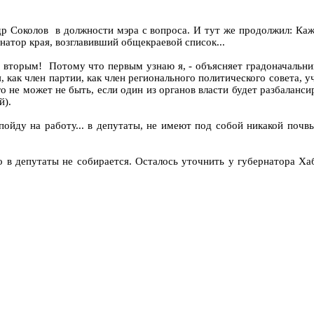
др Соколов в должности мэра с вопроса. И тут же продолжил: Каж
ернатор края, возглавивший общекраевой список...
те вторым! Потому что первым узнаю я, - объясняет градоначальн
, как член партии, как член регионального политического совета, 
о не может не быть, если один из органов власти будет разбалансир
й).
я пойду на работу... в депутаты, не имеют под собой никакой поч
 в депутаты не собирается. Осталось уточнить у губернатора Хаб