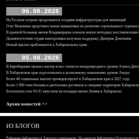
06.08.2026
На Русском острове продолжается создание инфраструктуры для инноваций
Олег Кожемяко представил новые инициативы по развитию горнолыжного туризма 
В краевой больнице имени Владимирцева освоили новую методику восстановления п
Дальневосточная студия кинохроники получила поддержку Дмитрия Демешина
Новый циклон приближается к Хабаровскому краю
05.08.2026
В Биробиджане прошел мастер-класс стилиста международного уровня Алекса Датс
В Хабаровском крае подготовились к возможному повышению уровня Амура
Более 40 социальных выплат проиндексируют в Хабаровском крае в 2027 году
Более 1 000 тонн бензина и дизтоплива доставили в северные территории Хабаровск
Бесплатную сеть Wi-Fi запустили на площади имени Ленина в Хабаровске
Архив новостей >>
ИЗ БЛОГОВ
Районная библиотека в Амурске уничтожена. На очереди библиотека Островского в