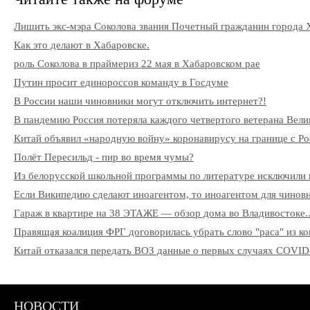
Лишить экс-мэра Соколова звания Почетный гражданин города 
Как это делают в Хабаровске.
роль Соколова в праймериз 22 мая в Хабаровском рае
Путин просит единороссов команду в Госдуме
В России наши чиновники могут отключить интернет?!
В пандемию Россия потеряла каждого четвертого ветерана Вели
Китай объявил «народную войну» коронавирусу на границе с Ро
Полёт Пересильд - пир во время чумы?
Из белорусской школьной программы по литературе исключили 
Если Википедию сделают иноагентом, то иноагентом для чиновни
Гараж в квартире на 38 ЭТАЖЕ — обзор дома во Владивостоке..
Правящая коалиция ФРГ договорилась убрать слово "раса" из к
Китай отказался передать ВОЗ данные о первых случаях COVID
НОВОСТИ