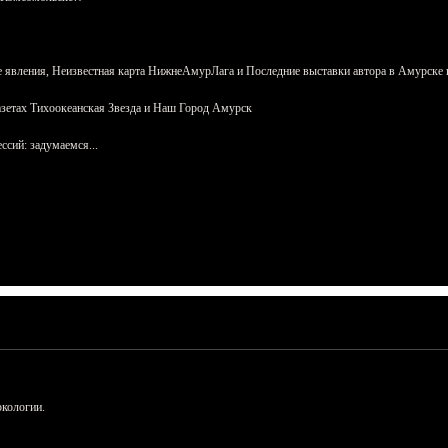
 явления, Неизвестная карта НижнеАмурЛага и Последние выставки автора в Амурске 
азетах Тихоокеанская Звезда и Наш Город Амурск
сий: задумаемся...
ркологии.