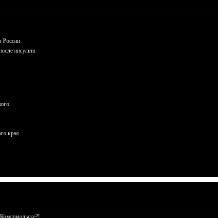
в России
осле инсульта
кого
ого края
 Комсомольске?!