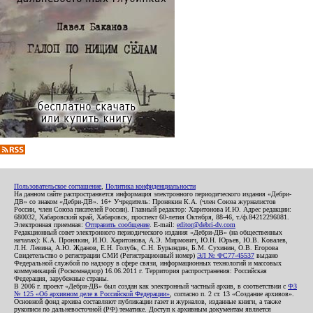
Пользовательское соглашение
,
Политика конфиденциальности
На данном сайте распространяется информация электронного периодического издания «Дебри-
ДВ» со знаком «Дебри-ДВ». 16+ Учредитель: Пронякин К.А. (член Союза журналистов
России, член Союза писателей России). Главный редактор: Харитонова И.Ю. Адрес редакции:
680032, Хабаровский край, Хабаровск, проспект 60-летия Октября, 88-46, т./ф.84212296081.
Электронная приемная:
Отправить сообщение
. E-mail:
editor@debri-dv.com
Редакционный совет электронного периодического издания «Дебри-ДВ» (на общественных
началах): К.А. Пронякин, И.Ю. Харитонова, А.Э. Мирмович, Ю.Н. Юрьев, Ю.В. Ковалев,
Л.Н. Левина, А.Ю. Жданов, Е.Н. Голубь, С.Н. Бурындин, Б.М. Сухинин, О.В. Егорова
Свидетельство о регистрации СМИ (Регистрационный номер)
ЭЛ № ФС77-45537
выдано
Федеральной службой по надзору в сфере связи, информационных технологий и массовых
коммуникаций (Роскомнадзор) 16.06.2011 г. Территория распространения: Российская
Федерация, зарубежные страны.
В 2006 г. проект «Дебри-ДВ» был создан как электронный частный архив, в соответствии с
ФЗ
№ 125 «Об архивном деле в Российской Федерации»
, согласно п. 2 ст. 13 «Создание архивов».
Основной фонд архива составляют публикации газет и журналов, изданные книги, а также
рукописи по дальневосточной (РФ) тематике. Доступ к архивным документам является