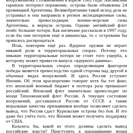
вооружённому столкновению в апреле 1982 года. Английский
гарнизон потерпел поражение, острова были объявлены 24
провинцией Аргентины. Великобританию такой исход дела не
устраивал и она направила в регион экспедиционные силы,
значительно превосходящие военно-морские силы
Аргентины, и вернула острова. Однако английский флот
понёс большие потери. Как англичане рассказали в 1997 году,
если бы они потеряли ещё и авианосцы, то с островами бы
пришлось распрощаться.
Итак, повторим ещё раз. Ядерное оружие не играет
никакой роли в территориальных спорах. Потому что
никакие территориальные потери не стоят того ущерба, к
которому может привести выпуск «ядерного джинна».
В территориальных спорах определяющим фактором
победы является превосходство одной стороны над другой в
обычных видах вооружений. И здесь Россия уступает
Японии. Об этом красноречиво говорит хотя бы тот факт,
что японский военный бюджет в полтора раза превышает
российский. Японский флот значительно превосходит по
мощи Тихоокеанский флот России. А текущее состояние
вооружений, доставшихся России от СССР, а также
моральные качества призывников вообще позволяют сделать
вывод, что Россия сдаст Курильские острова без боя. И это
даже без учёта того, что Япония может получить поддержку
от США.
Казалось бы, какой из этого должны сделать вывод
российские власти? Приступить к наращиванию мощи