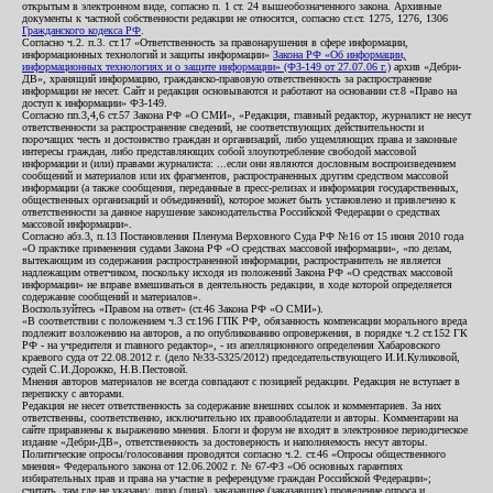
открытым в электронном виде, согласно п. 1 ст. 24 вышеобозначенного закона. Архивные
документы к частной собственности редакции не относятся, согласно ст.ст. 1275, 1276, 1306
Гражданского кодекса РФ
.
Согласно ч.2. п.3. ст.17 «Ответственность за правонарушения в сфере информации,
информационных технологий и защиты информации»
Закона РФ «Об информации,
информационных технологиях и о защите информации» (ФЗ-149 от 27.07.06 г.)
архив «Дебри-
ДВ», хранящий информацию, гражданско-правовую ответственность за распространение
информации не несет. Сайт и редакция основываются и работают на основании ст.8 «Право на
доступ к информации» ФЗ-149.
Согласно пп.3,4,6 ст.57 Закона РФ «О СМИ», «Редакция, главный редактор, журналист не несут
ответственности за распространение сведений, не соответствующих действительности и
порочащих честь и достоинство граждан и организаций, либо ущемляющих права и законные
интересы граждан, либо представляющих собой злоупотребление свободой массовой
информации и (или) правами журналиста: ...если они являются дословным воспроизведением
сообщений и материалов или их фрагментов, распространенных другим средством массовой
информации (а также сообщения, переданные в пресс-релизах и информация государственных,
общественных организаций и объединений), которое может быть установлено и привлечено к
ответственности за данное нарушение законодательства Российской Федерации о средствах
массовой информации».
Согласно абз.3, п.13 Постановления Пленума Верховного Суда РФ №16 от 15 июня 2010 года
«О практике применения судами Закона РФ «О средствах массовой информации», «по делам,
вытекающим из содержания распространенной информации, распространитель не является
надлежащим ответчиком, поскольку исходя из положений Закона РФ «О средствах массовой
информации» не вправе вмешиваться в деятельность редакции, в ходе которой определяется
содержание сообщений и материалов».
Воспользуйтесь «Правом на ответ» (ст.46 Закона РФ «О СМИ»).
«В соответствии с положением ч.3 ст.196 ГПК РФ, обязанность компенсации морального вреда
подлежит возложению на авторов, а по опубликованию опровержения, в порядке ч.2 ст.152 ГК
РФ - на учредителя и главного редактор», - из апелляционного определения Хабаровского
краевого суда от 22.08.2012 г. (дело №33-5325/2012) председательствующего И.И.Куликовой,
судей С.И.Дорожко, Н.В.Пестовой.
Мнения авторов материалов не всегда совпадают с позицией редакции. Редакция не вступает в
переписку с авторами.
Редакция не несет ответственность за содержание внешних ссылок и комментариев. За них
ответственны, соответственно, исключительно их правообладатели и авторы. Комментарии на
сайте приравнены к выражению мнения. Блоги и форум не входят в электронное периодическое
издание «Дебри-ДВ», ответственность за достоверность и наполняемость несут авторы.
Политические опросы/голосования проводятся согласно ч.2. ст.46 «Опросы общественного
мнения» Федерального закона от 12.06.2002 г. № 67-ФЗ «Об основных гарантиях
избирательных прав и права на участие в референдуме граждан Российской Федерации»;
считать, там где не указано: лицо (лица), заказавшее (заказавших) проведение опроса и