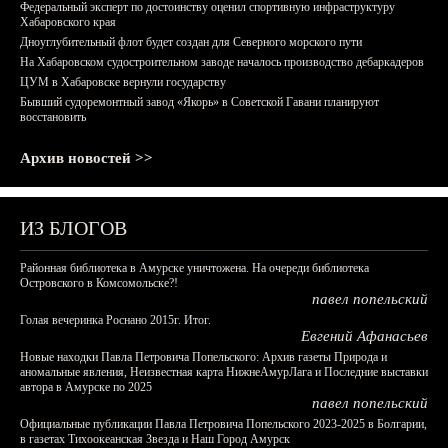
Федеральный эксперт по достоинству оценил спортивную инфраструктуру
Хабаровского края
Дноуглубительный флот будет создан для Северного морского пути
На Хабаровском судостроительном заводе началось производство дебаркадеров
ЦУМ в Хабаровске вернули государству
Бывший судоремонтный завод «Якорь» в Советской Гавани планируют
восстановить
Архив новостей >>
ИЗ БЛОГОВ
Районная библиотека в Амурске уничтожена. На очереди библиотека
Островского в Комсомольске?!
павел попельский
Голая вечеринка Роснано 2015г. Итог.
Евгений Афанасьев
Новые находки Павла Петровича Попельского: Архив газеты Природа и
аномальные явления, Неизвестная карта НижнеАмурЛага и Последние выставки
автора в Амурске по 2025
павел попельский
Официальные публикации Павла Петровича Попельского 2023-2025 в Болгарии,
в газетах Тихоокеанская Звезда и Наш Город Амурск