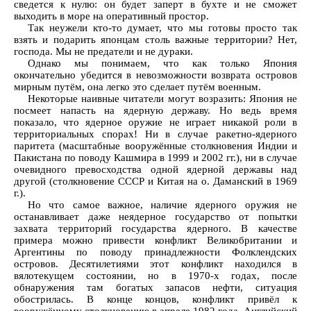
сведется к нулю: он будет заперт в бухте и не сможет
выходить в море на оперативный простор.
Так неужели кто-то думает, что мы готовы просто так
взять и подарить японцам столь важные территории? Нет,
господа. Мы не предатели и не дураки.
Однако мы понимаем, что как только Япония
окончательно убедится в невозможности возврата островов
мирным путём, она легко это сделает путём военным.
Некоторые наивные читатели могут возразить: Япония не
посмеет напасть на ядерную державу. Но ведь время
показало, что ядерное оружие не играет никакой роли в
территориальных спорах! Ни в случае ракетно-ядерного
паритета (масштабные вооружённые столкновения Индии и
Пакистана по поводу Кашмира в 1999 и 2002 гг.), ни в случае
очевидного превосходства одной ядерной державы над
другой (столкновение СССР и Китая на о. Даманский в 1969
г.).
Но что самое важное, наличие ядерного оружия не
останавливает даже неядерное государство от попытки
захвата территорий государства ядерного. В качестве
примера можно привести конфликт Великобритании и
Аргентины по поводу принадлежности Фолклендских
островов. Десятилетиями этот конфликт находился в
вялотекущем состоянии, но в 1970-х годах, после
обнаружения там богатых запасов нефти, ситуация
обострилась. В конце концов, конфликт привёл к