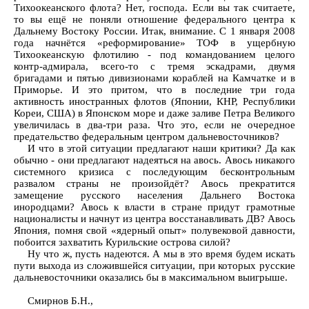
Тихоокеанского флота? Нет, господа. Если вы так считаете,
то вы ещё не поняли отношение федерального центра к
Дальнему Востоку России. Итак, внимание. С 1 января 2008
года начнётся «реформирование» ТОФ в ущербную
Тихоокеанскую флотилию - под командованием целого
контр-адмирала, всего-то с тремя эскадрами, двумя
бригадами и пятью дивизионами кораблей на Камчатке и в
Приморье. И это притом, что в последние три года
активность иностранных флотов (Японии, КНР, Республики
Кореи, США) в Японском море и даже заливе Петра Великого
увеличилась в два-три раза. Что это, если не очередное
предательство федеральным центром дальневосточников?
И что в этой ситуации предлагают наши критики? Да как
обычно - они предлагают надеяться на авось. Авось никакого
системного кризиса с последующим бесконтрольным
развалом страны не произойдёт? Авось прекратится
замещение русского населения Дальнего Востока
инородцами? Авось к власти в стране придут грамотные
националисты и начнут из центра восстанавливать ДВ? Авось
Япония, помня свой «ядерный опыт» полувековой давности,
побоится захватить Курильские острова силой?
Ну что ж, пусть надеются. А мы в это время будем искать
пути выхода из сложившейся ситуации, при которых русские
дальневосточники оказались бы в максимальном выигрыше.
Смирнов Б.Н.,