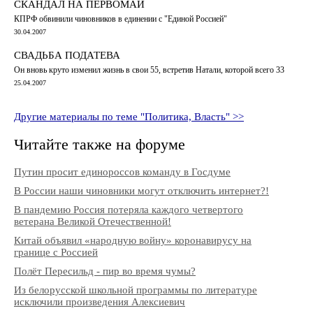
СКАНДАЛ НА ПЕРВОМАЙ
КПРФ обвинили чиновников в единении с "Единой Россией"
30.04.2007
СВАДЬБА ПОДАТЕВА
Он вновь круто изменил жизнь в свои 55, встретив Натали, которой всего 33
25.04.2007
Другие материалы по теме "Политика, Власть" >>
Читайте также на форуме
Путин просит единороссов команду в Госдуме
В России наши чиновники могут отключить интернет?!
В пандемию Россия потеряла каждого четвертого
ветерана Великой Отечественной!
Китай объявил «народную войну» коронавирусу на
границе с Россией
Полёт Пересильд - пир во время чумы?
Из белорусской школьной программы по литературе
исключили произведения Алексиевич