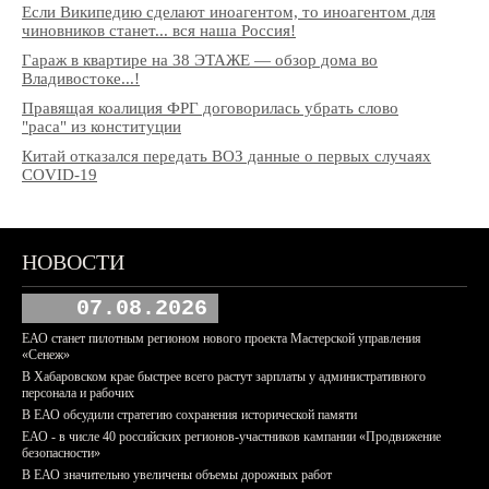
Если Википедию сделают иноагентом, то иноагентом для
чиновников станет... вся наша Россия!
Гараж в квартире на 38 ЭТАЖЕ — обзор дома во
Владивостоке...!
Правящая коалиция ФРГ договорилась убрать слово
"раса" из конституции
Китай отказался передать ВОЗ данные о первых случаях
COVID-19
НОВОСТИ
07.08.2026
ЕАО станет пилотным регионом нового проекта Мастерской управления
«Сенеж»
В Хабаровском крае быстрее всего растут зарплаты у административного
персонала и рабочих
В ЕАО обсудили стратегию сохранения исторической памяти
ЕАО - в числе 40 российских регионов-участников кампании «Продвижение
безопасности»
В ЕАО значительно увеличены объемы дорожных работ