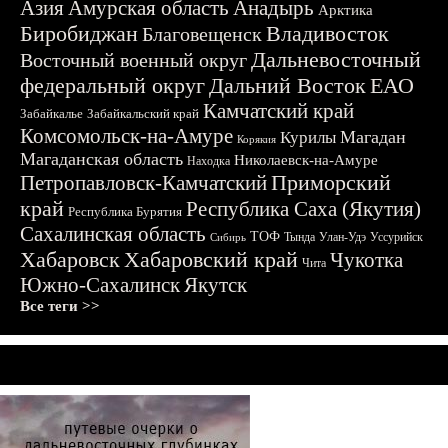
Азия
Амурская область
Анадырь
Арктика
Биробиджан
Владивосток
Благовещенск
Дальневосточный
Восточный военный округ
федеральный округ
Дальний Восток
ЕАО
Камчатский край
Забайкалье
Забайкальский край
Комсомольск-на-Амуре
Магадан
Курилы
Корякия
Магаданская область
Николаевск-на-Амуре
Находка
Приморский
Петропавловск-Камчатский
край
Республика Саха (Якутия)
Республика Бурятия
Сахалинская область
ТОФ
Тында
Улан-Удэ
Уссурийск
Сибирь
Хабаровск
Хабаровский край
Чукотка
Чита
Южно-Сахалинск
Якутск
Все теги >>