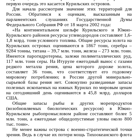
первую очередь это касается Курильских островов.
Для начала рассмотрим значение этих территорий для
России. Обратимся к оценкам, высказанным на
парламентских слушаниях Государственной Думы
Федерального Собрания РФ от 18 марта 2002 года:
«На континентальном шельфе Курильского и Южно-
Курильского районов ресурсы углеводородов составляют 1,6-
1,8 млрд. тонн условного топлива. Общие ресурсы золота на
Курильских островах оцениваются в 1867 тонн, серебра –
9284 тонны, титана – 39,7 млн. тонн, железа – 273 млн. тонн.
Имеются парогидротермы, залежи полиметаллических руд,
117 млн. тонн серы. На Итурупе ежегодный вынос с газами
редкого металла рения, цена которого дороже золота,
составляет 36 тонн, что соответствует его годовому
мировому потреблению; в России другой минерально-
сырьевой базы рения нет. Совокупно разведанные запасы
полезных ископаемых на южных Курилах по мировым ценам
на сегодняшний день оцениваются в 45,8 млрд. долларов
США.
Общие запасы рыбы и других морепродуктов
(возобновляемых биологических ресурсов) в Южно-
Курильском рыбопромысловом районе составляют более 5
млн. тонн, а ежегодные общедопустимые уловы около 800
тыс. тонн».
Не менее важны острова с военно-стратегической точки
зрения. Ведь в случае их потери мощь Тихоокеанского флота