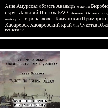
Бироби
Азия
Амурская область
Анадырь
Арктика
округ
Дальний Восток
ЕАО
Забайкалье
Забайкальский к
Приморски
Петропавловск-Камчатский
на-Амуре
Хабаровск
Хабаровский край
Чукотка
Южн
Чита
Все теги >>