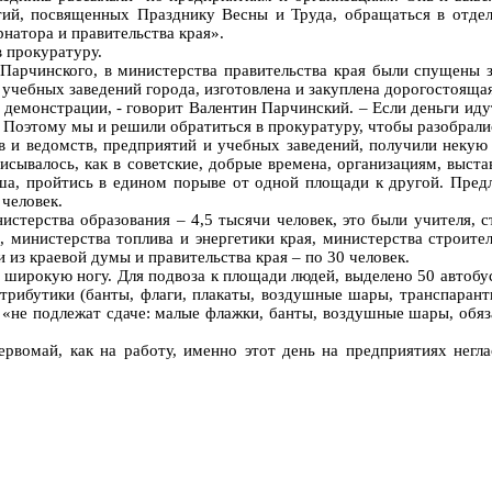
ий, посвященных Празднику Весны и Труда, обращаться в отдел
натора и правительства края».
в прокуратуру.
Парчинского, в министерства правительства края были спущены 
чебных заведений города, изготовлена и закуплена дорогостоящая
ии демонстрации, - говорит Валентин Парчинский. – Если деньги ид
 Поэтому мы и решили обратиться в прокуратуру, чтобы разобрали
в и ведомств, предприятий и учебных заведений, получили некую
сывалось, как в советские, добрые времена, организациям, выст
рша, пройтись в едином порыве от одной площади к другой. Пред
 человек.
стерства образования – 4,5 тысячи человек, это были учителя, с
 министерства топлива и энергетики края, министерства строите
и из краевой думы и правительства края – по 30 человек.
широкую ногу. Для подвоза к площади людей, выделено 50 автобус
трибутики (банты, флаги, плакаты, воздушные шары, транспарант
«не подлежат сдаче: малые флажки, банты, воздушные шары, обяза
рвомай, как на работу, именно этот день на предприятиях негла