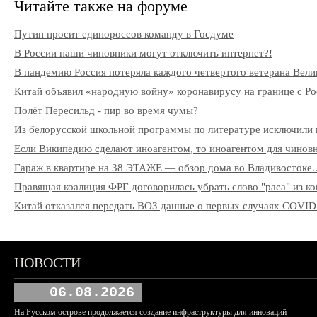
Читайте также на форуме
Путин просит единороссов команду в Госдуме
В России наши чиновники могут отключить интернет?!
В пандемию Россия потеряла каждого четвертого ветерана Вели
Китай объявил «народную войну» коронавирусу на границе с Ро
Полёт Пересильд - пир во время чумы?
Из белорусской школьной программы по литературе исключили 
Если Википедию сделают иноагентом, то иноагентом для чиновни
Гараж в квартире на 38 ЭТАЖЕ — обзор дома во Владивостоке..
Правящая коалиция ФРГ договорилась убрать слово "раса" из к
Китай отказался передать ВОЗ данные о первых случаях COVID
НОВОСТИ
06.08.2026
На Русском острове продолжается создание инфраструктуры для инноваций