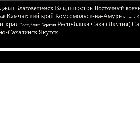
джан
Владивосток
Благовещенск
Восточный воен
Камчатский край
Комсомольск-на-Амуре
К
рай
Корякия
й край
Республика Саха (Якутия)
Са
Республика Бурятия
о-Сахалинск
Якутск