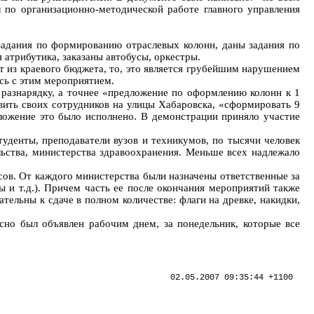
 по организационно-методической работе главного управления
задания по формированию отраслевых колонн, даны задания по
 атрибутика, заказаны автобусы, оркестры.
ут из краевого бюджета, то, это является грубейшим нарушением
сь с этим мероприятием.
 разнарядку, а точнее «предложение по оформлению колонн к 1
авить своих сотрудников на улицы Хабаровска, «сформировать 9
ложение это было исполнено. В демонстрации приняло участие
туденты, преподаватели вузов и техникумов, по тысячи человек
льства, министерства здравоохранения. Меньше всех надлежало
ов. От каждого министерства были назначены ответственные за
ы и т.д.). Причем часть ее после окончания мероприятий также
тельны к сдаче в полном количестве: флаги на древке, накидки,
сно был объявлен рабочим днем, за понедельник, которые все
02.05.2007 09:35:44 +1100