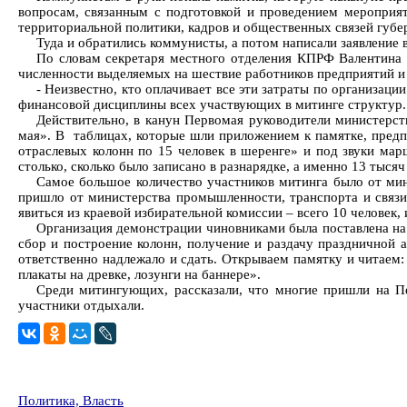
вопросам, связанным с подготовкой и проведением мероприят
территориальной политики, кадров и общественных связей губер
Туда и обратились коммунисты, а потом написали заявление 
По словам секретаря местного отделения КПРФ Валентина 
численности выделяемых на шествие работников предприятий и у
- Неизвестно, кто оплачивает все эти затраты по организац
финансовой дисциплины всех участвующих в митинге структур.
Действительно, в канун Первомая руководители министерст
мая». В таблицах, которые шли приложением к памятке, предпи
отраслевых колонн по 15 человек в шеренге» и под звуки ма
столько, сколько было записано в разнарядке, а именно 13 тысяч
Самое большое количество участников митинга было от мини
пришло от министерства промышленности, транспорта и связи,
явиться из краевой избирательной комиссии – всего 10 человек, 
Организация демонстрации чиновниками была поставлена на 
сбор и построение колонн, получение и раздачу праздничной а
ответственно надлежало и сдать. Открываем памятку и читаем: 
плакаты на древке, лозунги на баннере».
Среди митингующих, рассказали, что многие пришли на Пе
участники отдыхали.
Политика, Власть