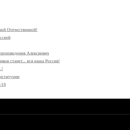
кой Отечественной!
ссией
произведения Алексиевич
ков станет... вся наша Россия!
.!
онституции
-19