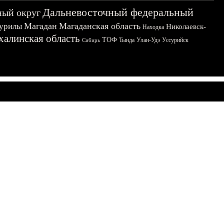
Дальневосточный федеральный
ный округ
Магадан
Магаданская область
урилы
Николаевск-
Находка
халинская область
ТОФ
Тында
Улан-Удэ
Уссурийск
Сибирь