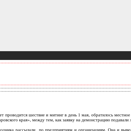
чет проводится шествие и митинг в день 1 мая, обратилось местн
аровского края», между тем, как заявку на демонстрацию подавали
аздника рассылали по предприятиям и организациям. Она и вывел