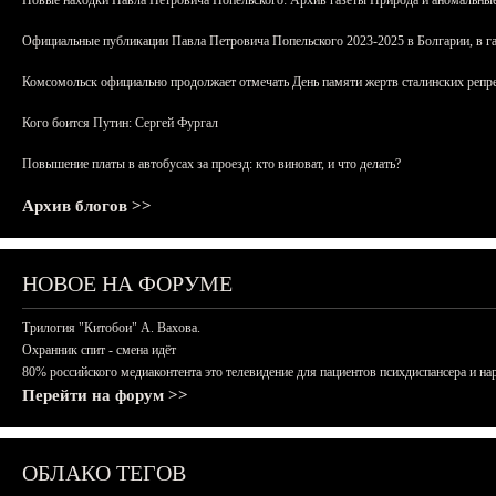
Новые находки Павла Петровича Попельского: Архив газеты Природа и аномальные
Официальные публикации Павла Петровича Попельского 2023-2025 в Болгарии, в г
Комсомольск официально продолжает отмечать День памяти жертв сталинских репрес
Кого боится Путин: Сергей Фургал
Повышение платы в автобусах за проезд: кто виноват, и что делать?
Архив блогов >>
НОВОЕ НА ФОРУМЕ
Трилогия "Китобои" А. Вахова.
Охранник спит - смена идёт
80% российского медиаконтента это телевидение для пациентов психдиспансера и на
Перейти на форум >>
ОБЛАКО ТЕГОВ