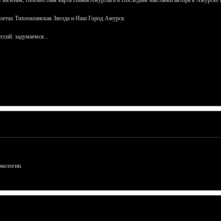
 явления, Неизвестная карта НижнеАмурЛага и Последние выставки автора в Амурске 
азетах Тихоокеанская Звезда и Наш Город Амурск
сий: задумаемся...
ркологии.