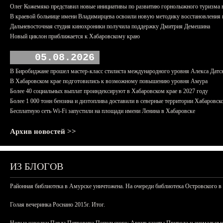
Олег Кожемяко представил новые инициативы по развитию горнолыжного туризма 
В краевой больнице имени Владимирцева освоили новую методику восстановления п
Дальневосточная студия кинохроники получила поддержку Дмитрия Демешина
Новый циклон приближается к Хабаровскому краю
05.08.2026
В Биробиджане прошел мастер-класс стилиста международного уровня Алекса Датс
В Хабаровском крае подготовились к возможному повышению уровня Амура
Более 40 социальных выплат проиндексируют в Хабаровском крае в 2027 году
Более 1 000 тонн бензина и дизтоплива доставили в северные территории Хабаровск
Бесплатную сеть Wi-Fi запустили на площади имени Ленина в Хабаровске
Архив новостей >>
ИЗ БЛОГОВ
Районная библиотека в Амурске уничтожена. На очереди библиотека Островского в
Голая вечеринка Роснано 2015г. Итог.