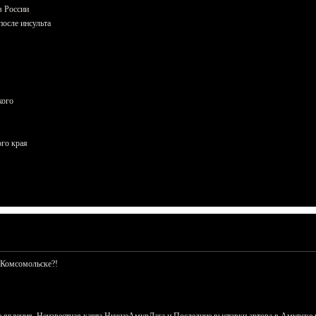
в России
осле инсульта
кого
ого края
 Комсомольске?!