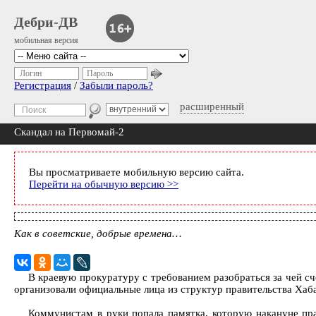
Дебри-ДВ
мобильная версия
Логин
Пароль
Регистрация
/
Забыли пароль?
расширенный
Скандал на Первомай-2
Вы просматриваете мобильную версию сайта.
Перейти на обычную версию >>
Как в советские, добрые времена…
В краевую прокуратуру с требованием разобраться за чей с
организовали официальные лица из структур правительства Хаб
Коммунистам в руки попала памятка, которую накануне пр