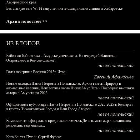
Хабаровского края
Бесплатную сеть Wi-Fi запустили на площади имени Ленина в Хабаровске
Архив новостей >>
ИЗ БЛОГОВ
Районная библиотека в Амурске уничтожена. На очереди библиотека
Островского в Комсомольске?!
павел попельский
Голая вечеринка Роснано 2015г. Итог.
Евгений Афанасьев
Новые находки Павла Петровича Попельского: Архив газеты Природа и
аномальные явления, Неизвестная карта НижнеАмурЛага и Последние выставки
автора в Амурске по 2025
павел попельский
Официальные публикации Павла Петровича Попельского 2023-2025 в Болгарии,
в газетах Тихоокеанская Звезда и Наш Город Амурск
павел попельский
Комсомольск официально продолжает отмечать День памяти жертв сталинских
репрессий: задумаемся...
павел попельский
Кого боится Путин: Сергей Фургал