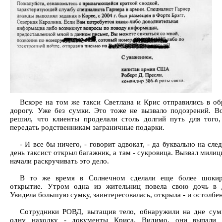
Вскоре на том же такси Светлана и Крис отправились в о
дорогу. Уже без сумки. Это тоже не вызвало подозрений. В
решил, что клиенты проделали столь долгий путь для того
передать родственникам заграничные подарки.
- И все бы ничего, - говорит адвокат, - да буквально на сл
день таксист открыл багажник, а там - сукровица. Вызвал милиц
начали раскручивать это дело.
В то же время в Солнечном сделали еще более шоки
открытие. Утром одна из жительниц повела свою дочь в д
Увидела большую сумку, заинтересовалась, открыла - и остолбен
Сотрудники РОВД, вытащив тело, обнаружили на дне сум
одну находку - документы Криса. Видимо, они выпали 