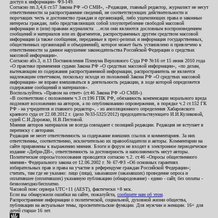
доступ к информации» ФЗ-149.
Согласно пп.3,4,6 ст.57 Закона РФ «О СМИ», «Редакция, главный редактор, журналист не несут
ответственности за распространение сведений, не соответствующих действительности и
порочащих честь и достоинство граждан и организаций, либо ущемляющих права и законные
интересы граждан, либо представляющих собой злоупотребление свободой массовой
информации и (или) правами журналиста: ...если они являются дословным воспроизведением
сообщений и материалов или их фрагментов, распространенных другим средством массовой
информации (а также сообщения, переданные в пресс-релизах и информация государственных,
общественных организаций и объединений), которое может быть установлено и привлечено к
ответственности за данное нарушение законодательства Российской Федерации о средствах
массовой информации».
Согласно абз.3, п.13 Постановления Пленума Верховного Суда РФ №16 от 15 июня 2010 года
«О практике применения судами Закона РФ «О средствах массовой информации», «по делам,
вытекающим из содержания распространенной информации, распространитель не является
надлежащим ответчиком, поскольку исходя из положений Закона РФ «О средствах массовой
информации» не вправе вмешиваться в деятельность редакции, в ходе которой определяется
содержание сообщений и материалов».
Воспользуйтесь «Правом на ответ» (ст.46 Закона РФ «О СМИ»).
«В соответствии с положением ч.3 ст.196 ГПК РФ, обязанность компенсации морального вреда
подлежит возложению на авторов, а по опубликованию опровержения, в порядке ч.2 ст.152 ГК
РФ - на учредителя и главного редактор», - из апелляционного определения Хабаровского
краевого суда от 22.08.2012 г. (дело №33-5325/2012) председательствующего И.И.Куликовой,
судей С.И.Дорожко, Н.В.Пестовой.
Мнения авторов материалов не всегда совпадают с позицией редакции. Редакция не вступает в
переписку с авторами.
Редакция не несет ответственность за содержание внешних ссылок и комментариев. За них
ответственны, соответственно, исключительно их правообладатели и авторы. Комментарии на
сайте приравнены к выражению мнения. Блоги и форум не входят в электронное периодическое
издание «Дебри-ДВ», ответственность за достоверность и наполняемость несут авторы.
Политические опросы/голосования проводятся согласно ч.2. ст.46 «Опросы общественного
мнения» Федерального закона от 12.06.2002 г. № 67-ФЗ «Об основных гарантиях
избирательных прав и права на участие в референдуме граждан Российской Федерации»;
считать, там где не указано: лицо (лица), заказавшее (заказавших) проведение опроса и
оплатившее (оплативших) указанную публикацию (обнародование) - едино - сайт, без оплаты -
безвозмездно/бесплатно.
Часовой пояс сервера UTC+11 (AEST), фактически +8 мск.
Если вы обнаружили ошибки на сайте, пожалуйста,
сообщите нам об этом
.
Распространение информации о политической, социальной, духовной жизни общества,
публикации на актуальные темы, просветительские функции. Для мужчин и женщин. 16+ для
детей старше 16 лет.