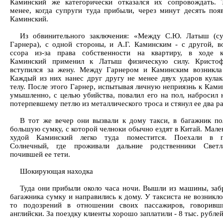
Каминский же категорически отказался их сопровождать. 
менее, когда супруги туда прибыли, через минут десять поя
Каминский.
Из обвинительного заключения: «Между С.Ю. Латыш (су
Гарнера), с одной стороны, и А.Г. Каминским - с другой, в
ссора из-за права собственности на квартиру, в ходе к
Каминский применил к Латыш физическую силу. Кристо
вступился за жену. Между Гарнером и Каминским возникла
Каждый из них нанес друг другу не менее двух ударов кула
телу. После этого Гарнер, испытывая личную неприязнь к Ками
умышленно, с целью убийства, повалил его на пол, набросил
потерпевшему петлю из металлического троса и стянул ее два раз
В тот же вечер они вызвали к дому такси, в багажник п
большую сумку, с которой челноки обычно ездят в Китай. Мале
худой Каминский легко туда поместится. Поехали в п
Солнечный, где проживали дальние родственники Свет
почившей ее тети.
Шокирующая находка
Туда они прибыли около часа ночи. Вышли из машины, заб
багажника сумку и направились к дому. У таксиста не возникло
то подозрений в отношении своих пассажиров, говоривш
английски. За поездку клиенты хорошо заплатили - 8 тыс. рублей