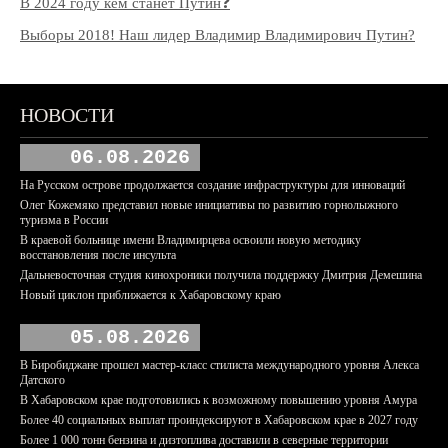
В 2024 году кем станет Путин❓
Выборы 2018! Наш лидер Владимир Владимирович Путин?
НОВОСТИ
06.08.2026
На Русском острове продолжается создание инфраструктуры для инноваций
Олег Кожемяко представил новые инициативы по развитию горнолыжного
туризма в России
В краевой больнице имени Владимирцева освоили новую методику
восстановления после инсульта
Дальневосточная студия кинохроники получила поддержку Дмитрия Демешина
Новый циклон приближается к Хабаровскому краю
05.08.2026
В Биробиджане прошел мастер-класс стилиста международного уровня Алекса
Датского
В Хабаровском крае подготовились к возможному повышению уровня Амура
Более 40 социальных выплат проиндексируют в Хабаровском крае в 2027 году
Более 1 000 тонн бензина и дизтоплива доставили в северные территории