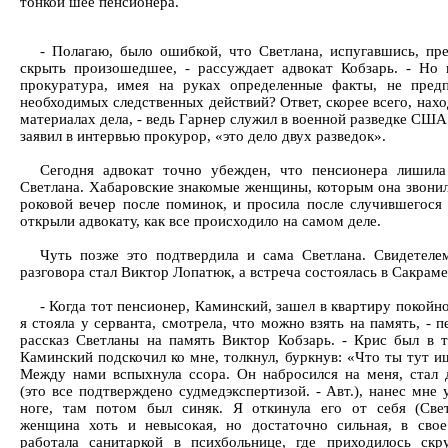
тонкой шее пенсионера.
- Полагаю, было ошибкой, что Светлана, испугавшись, пр
скрыть произошедшее, - рассуждает адвокат Кобзарь. - Но
прокуратура, имея на руках определенные факты, не пред
необходимых следственных действий? Ответ, скорее всего, нахо
материалах дела, - ведь Гарнер служил в военной разведке США.
заявил в интервью прокурор, «это дело двух разведок».
Сегодня адвокат точно убежден, что пенсионера лишила
Светлана. Хабаровские знакомые женщины, которым она звонил
роковой вечер после поминок, и просила после случившегося 
открыли адвокату, как все происходило на самом деле.
Чуть позже это подтвердила и сама Светлана. Свидетеле
разговора стал Виктор Лопатюк, а встреча состоялась в Сакраме
- Когда тот пенсионер, Каминский, зашел в квартиру покойно
я стояла у серванта, смотрела, что можно взять на память, - п
рассказ Светланы на память Виктор Кобзарь. - Крис был в т
Каминский подскочил ко мне, толкнул, буркнув: «Что ты тут 
Между нами вспыхнула ссора. Он набросился на меня, стал
(это все подтверждено судмедэкспертизой. - Авт.), нанес мне 
ноге, там потом был синяк. Я откинула его от себя (Све
женщина хоть и невысокая, но достаточно сильная, в сво
работала санитаркой в психбольнице, где приходилось скр