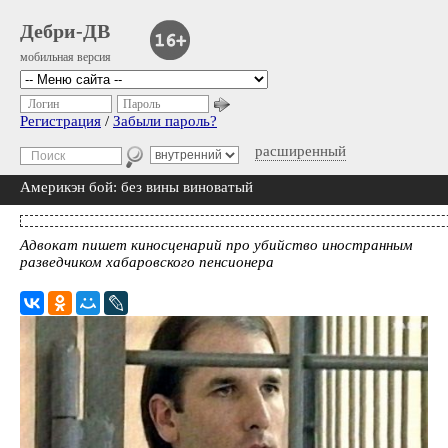
Дебри-ДВ
мобильная версия
Логин
Пароль
Регистрация
/
Забыли пароль?
расширенный
Америкэн бой: без вины виноватый
Адвокат пишет киносценарий про убийство иностранным
разведчиком хабаровского пенсионера