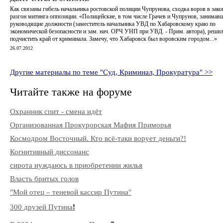
Как связаны гибель начальника ростовской полиции Чупрунова, сходка воров в зако
разгон митинга оппозиции. «Полицейские, в том числе Грачев и Чупрунов, занимав
руководящие должности (заместитель начальника УВД по Хабаровскому краю по
экономической безопасности и зам. нач. ОРЧ УНП при УВД. - Прим. автора), реши
подчистить край от криминала. Замечу, что Хабаровск был воровским городом...»
26.07.2012
Другие материалы по теме "Суд, Криминал, Прокуратура" >>
Читайте также на форуме
Охранник спит - смена идёт
Организованная Прокурорская Мафия Приморья
Космодром Восточный. Кто всё-таки ворует деньги?!
Когнитивный диссонанс
сирота нуждаюсь в приобретении жилья
Власть бритых голов
"Мой отец – теневой кассир Путина"
300 друзей Путина❗️