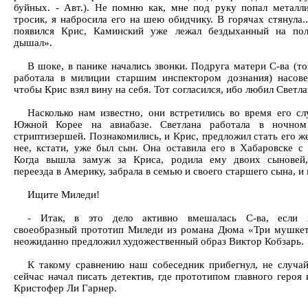
буйных. - Авт.). Не помню как, мне под руку попал металл
тросик, я набросила его на шею обидчику. В горячах стянула..
появился Крис, Каминский уже лежал бездыханный на полу
дышал».
В шоке, в панике начались звонки. Подруга матери С-ва (то
работала в милиции старшим инспектором дознания) насове
чтобы Крис взял вину на себя. Тот согласился, ибо любил Светла
Насколько нам известно, они встретились во время его с
Южной Корее на авиабазе. Светлана работала в ночном
стриптизершей. Познакомились, и Крис, предложил стать его ж
нее, кстати, уже был сын. Она оставила его в Хабаровске с
Когда вышла замуж за Криса, родила ему двоих сыновей,
переезда в Америку, забрала в семью и своего старшего сына, и 
Ищите Миледи!
- Итак, в это дело активно вмешалась С-ва, если х
своеобразный прототип Миледи из романа Дюма «Три мушкет
неожиданно предложил художественный образ Виктор Кобзарь.
К такому сравнению наш собеседник прибегнул, не случа
сейчас начал писать детектив, где прототипом главного героя 
Кристофер Ли Гарнер.