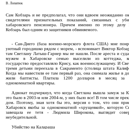
В. Лопатюк
Сам Кобзарь и не предполагал, что они вдвоем неожиданно о
свидетелями признательных показаний, связанных с уби
хабаровского пенсионера. Причем именно по этому делу 
Кобзарь был одним из защитников обвиняемого.
- Сан-Диего (база военно-морского флота США) мне понр
уютный городишко рядом с морем, - вспоминает Виктор Кобзар
там Светлану Латыш-Гарнер мы не нашли. После ареста и суда
мужем в Хабаровске семью выселили из коттеджа, к
государство предоставляло Крису, как военнослужащему. И Све
тремя детьми переехала в Сакраменто (столица штата Калиф
Когда мы навестили ее там первый раз, она снимала жилье в до
жили баптисты. Платила 1200 долларов в месяц за 
однокомнатной квартиры.
Адвокат подчеркнул, что когда Светлана вышла замуж за К
это было в 2003-м или 2004-м, у них было все! В том числе пре
дом. Поэтому, зная хотя бы это, версия о том, что они при
Хабаровск якобы за однокомнатной «хрущевкой», которую С
завещала ее тетя - Людмила Широкова, выглядит сове
неубедительной.
Убийство на Калараша