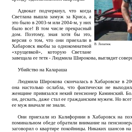
Адвокат подчеркнул, что когда
Светлана вышла замуж за Криса, а
это было в 2003-м или 2004-м, у них
было все! В том числе прекрасный
дом. Поэтому, зная хотя бы это,
версия о том, что они приехали в
В. Лопатюк
Хабаровск якобы за однокомнатной
«хрущевкой», которую Светлане
завещала ее тетя - Людмила Широкова, выглядит сове
Убийство на Калараша
Людмила Широкова скончалась в Хабаровске в 200
она настолько ослабла, что фактически не выходи
женщине привязался некий пенсионер Каминский. Бол
он, дескать, даже стал ее гражданским мужем. Но всег
ее муж вначале не знали.
Они приехали из Калифорнии в Хабаровск на пох
поминальном обеде обратили внимание на пенсионер
заговорил о квартире покойницы. Никаких шансов на 