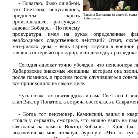
- Полагаю, было ошибкой,
что Светлана, испугавшись,
предпочла скрыть
Татьяна Пакуленко (в центре), судь
Хабаровска
произошедшее, - рассуждает
адвокат Кобзарь. - Но почему
прокуратура, имея на руках определенные фа
необходимых следственных действий? Ответ, скоре
материалах дела, - ведь Гарнер служил в военной
заявил в интервью прокурор, «это дело двух разведок»
Сегодня адвокат точно убежден, что пенсионера л
Хабаровские знакомые женщины, которым она звонил
после поминок, и просила после случившегося совета,
все происходило на самом деле.
Чуть позже это подтвердила и сама Светлана. Свид
стал Виктор Лопатюк, а встреча состоялась в Сакрамен
- Когда тот пенсионер, Каминский, зашел в квар
стояла у серванта, смотрела, что можно взять на памя
Светланы на память Виктор Кобзарь. - Крис был 
подскочил ко мне, толкнул, буркнув: «Что ты ту