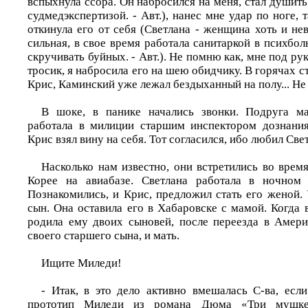
вспыхнула ссора. Он набросился на меня, стал душить
судмедэкспертизой. - Авт.), нанес мне удар по ноге, 
откинула его от себя (Светлана - женщина хоть и не
сильная, в свое время работала санитаркой в психбол
скручивать буйных. - Авт.). Не помню как, мне под ру
тросик, я набросила его на шею обидчику. В горячах ст
Крис, Каминский уже лежал бездыханный на полу... Не
В шоке, в панике начались звонки. Подруга ма
работала в милиции старшим инспектором дознания
Крис взял вину на себя. Тот согласился, ибо любил Све
Насколько нам известно, они встретились во вре
Корее на авиабазе. Светлана работала в ночном 
Познакомились, и Крис, предложил стать его женой. 
сын. Она оставила его в Хабаровске с мамой. Когда
родила ему двоих сыновей, после переезда в Амери
своего старшего сына, и мать.
Ищите Миледи!
- Итак, в это дело активно вмешалась С-ва, если
прототип Миледи из романа Дюма «Три мушкет