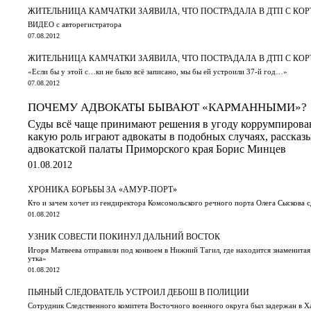
ЖИТЕЛЬНИЦА КАМЧАТКИ ЗАЯВИЛА, ЧТО ПОСТРАДАЛА В ДТП С КОР
ВИДЕО с авторегистратора
07.08.2012
ЖИТЕЛЬНИЦА КАМЧАТКИ ЗАЯВИЛА, ЧТО ПОСТРАДАЛА В ДТП С КО
«Если бы у этой с…ки не было всё записано, мы бы ей устроили 37-й год…»
07.08.2012
ПОЧЕМУ АДВОКАТЫ БЫВАЮТ «КАРМАННЫМИ»?
Суды всё чаще принимают решения в угоду коррумпирован
какую роль играют адвокаты в подобных случаях, рассказы
адвокатской палаты Приморского края Борис Минцев
01.08.2012
ХРОНИКА БОРЬБЫ ЗА «АМУР-ПОРТ»
Кто и зачем хочет из гендиректора Комсомольского речного порта Олега Сыскова с
01.08.2012
УЗНИК СОВЕСТИ ПОКИНУЛ ДАЛЬНИЙ ВОСТОК
Игоря Матвеева отправили под конвоем в Нижний Тагил, где находится знаменитая
утка»
01.08.2012
ПЬЯНЫЙ СЛЕДОВАТЕЛЬ УСТРОИЛ ДЕБОШ В ПОЛИЦИИ
Сотрудник Следственного комитета Восточного военного округа был задержан в Х