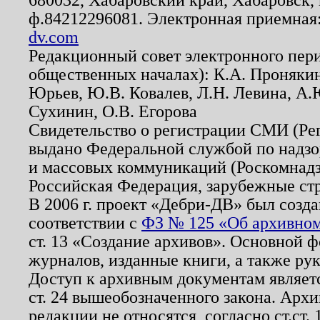
ф.84212296081. Электронная приемная
dv.com
Редакционный совет электронного пер
общественных началах): К.А. Проняки
Юрьев, Ю.В. Ковалев, Л.Н. Левина, А.
Сухинин, О.В. Егорова
Свидетельство о регистрации СМИ (Р
выдано Федеральной службой по надзо
и массовых коммуникаций (Роскомнадзо
Российская Федерация, зарубежные ст
В 2006 г. проект «Дебри-ДВ» был созда
соответствии с
ФЗ № 125 «Об архивном
ст. 13 «Создание архивов». Основной ф
журналов, изданные книги, а также ру
Доступ к архивным документам являетс
ст. 24 вышеобозначенного закона. Арх
редакции не относятся, согласно ст.ст. 