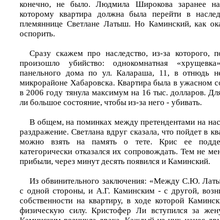
конечно, не было. Людмила Широкова заранее на
которому квартира должна была перейти в наслед
племяннице Светлане Латыш. Но Каминский, как ока
оспорить.
Сразу скажем про наследство, из-за которого, п
произошло убийство: однокомнатная «хрущевк
панельного дома по ул. Калараша, 11, в отнюдь 
микрорайоне Хабаровска. Квартира была в ужасном с
в 2006 году тянула максимум на 16 тыс. долларов. Дл
ли большое состояние, чтобы из-за него - убивать.
В общем, на поминках между претендентами на нас
раздражение. Светлана вдруг сказала, что пойдет в кв
можно взять на память о тете. Крис ее подд
категорически отказался их сопровождать. Тем не мен
прибыли, через минут десять появился и Каминский.
Из обвинительного заключения: «Между С.Ю. Латы
с одной стороны, и А.Г. Каминским - с другой, возн
собственности на квартиру, в ходе которой Камин
физическую силу. Кристофер Ли вступился за же