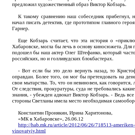
предложил художественный образ Виктор Кобзарь.
К такому сравнению наш собеседник прибегнул, н
начал писать детектив, где прототипом главного геро
Гарнер.
Еще Кобзарь считает, что эта история о «прикл
Хабаровске, могла бы лечь в основу киносюжета. Для 
подошел бы наш актер Олег Штефанко, который часто
российских, но и голливудских блокбастерах.
- Вот если бы это дело вернуть назад, то Крист
оправдан. Более того, он мог бы претендовать на д
свои мытарства. То, что он невиновен, как говорится,
От следствия, прокуратуры, суда не требовались какие
знания, - убежден адвокат Виктор Кобзарь. - Ведь все
стороны Светланы имела место необходимая самообор
Константин Пронякин, Ирина Харитонова,
«МК в Хабаровске», 26.06.12
http://hab.mk.ru/article/2012/06/26/718513-ameriken
vinovatyiy.html