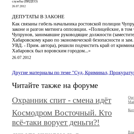
службы (ВИДЕО)
26.07.2012
ДЕПУТАТЫ В ЗАКОНЕ
Как связаны гибель начальника ростовской полиции Чупру
законе и разгон митинга оппозиции. «Полицейские, в том 
Чупрунов, занимавшие руководящие должности (заместит
Хабаровскому краю по экономической безопасности и зам
УВД. - Прим. автора), решили подчистить край от криминал
Хабаровск был воровским городом...»
26.07.2012
Другие материалы по теме "Суд, Криминал, Прокурату
Читайте также на форуме
Охранник спит - смена идёт
Орг
Маф
Космодром Восточный. Кто
Ког
всё-таки ворует деньги?!
Вла