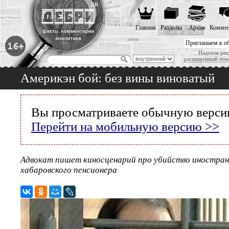
Главная
Разделы
Архив
Коммен
Приглашаем к о
Надоела рек
расширенный пои
Америкэн бой: без вины виноватый
Вы просматриваете обычную версию
Перейти на мобильную версию >>
Адвокат пишет киносценарий про убийство иностран
хабаровского пенсионера