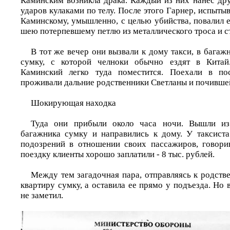
Каминским возникла драка. Каждый из них нанес дру
ударов кулаками по телу. После этого Гарнер, испыты
Каминскому, умышленно, с целью убийства, повалил е
шею потерпевшему петлю из металлического троса и стя
В тот же вечер они вызвали к дому такси, в бага
сумку, с которой челноки обычно ездят в Китай
Каминский легко туда поместится. Поехали в по
проживали дальние родственники Светланы и почившей
Шокирующая находка
Туда они прибыли около часа ночи. Вышли из
багажника сумку и направились к дому. У таксиста
подозрений в отношении своих пассажиров, говори
поездку клиенты хорошо заплатили - 8 тыс. рублей.
Между тем загадочная пара, отправляясь к родств
квартиру сумку, а оставила ее прямо у подъезда. Но в
не заметил.