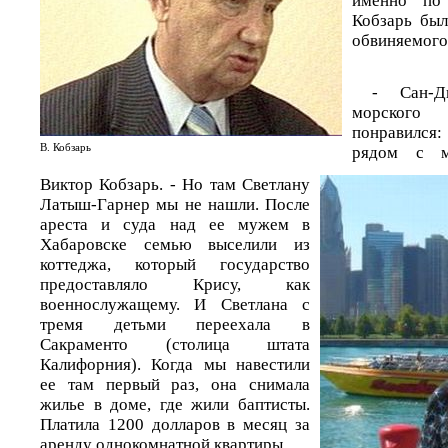
именно по
Кобзарь был
обвиняемого
- Сан-Д
морского
понравился
В. Кобзарь
рядом с м
Виктор Кобзарь. - Но там Светлану
Латыш-Гарнер мы не нашли. После
ареста и суда над ее мужем в
Хабаровске семью выселили из
коттеджа, который государство
предоставляло Крису, как
военнослужащему. И Светлана с
тремя детьми переехала в
Сакраменто (столица штата
Калифорния). Когда мы навестили
ее там первый раз, она снимала
жилье в доме, где жили баптисты.
Платила 1200 долларов в месяц за
аренду однокомнатной квартиры.