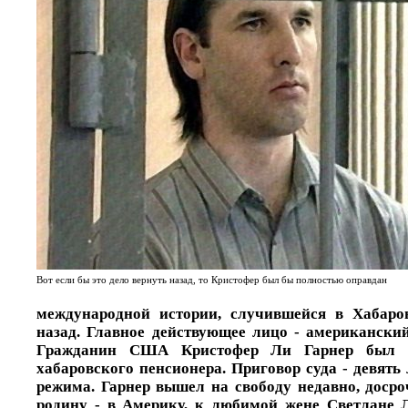
Вот если бы это дело вернуть назад, то Кристофер был бы полностью оправдан
международной истории, случившейся в Хабаро
назад. Главное действующее лицо - американски
Гражданин США Кристофер Ли Гарнер был о
хабаровского пенсионера. Приговор суда - девять
режима. Гарнер вышел на свободу недавно, досро
родину - в Америку, к любимой жене Светлане Л