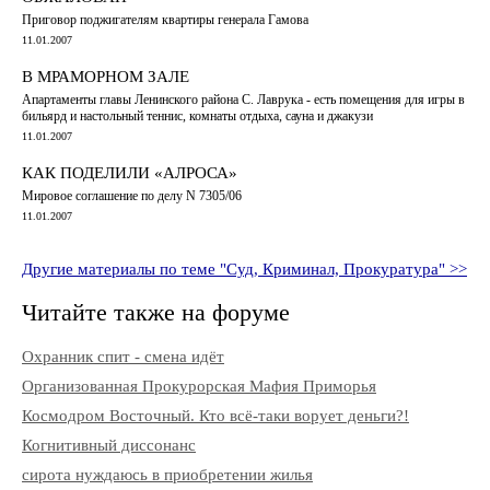
Приговор поджигателям квартиры генерала Гамова
11.01.2007
В МРАМОРНОМ ЗАЛЕ
Апартаменты главы Ленинского района С. Лаврука - есть помещения для игры в
бильярд и настольный теннис, комнаты отдыха, сауна и джакузи
11.01.2007
КАК ПОДЕЛИЛИ «АЛРОСА»
Мировое соглашение по делу N 7305/06
11.01.2007
Другие материалы по теме "Суд, Криминал, Прокуратура" >>
Читайте также на форуме
Охранник спит - смена идёт
Организованная Прокурорская Мафия Приморья
Космодром Восточный. Кто всё-таки ворует деньги?!
Когнитивный диссонанс
сирота нуждаюсь в приобретении жилья