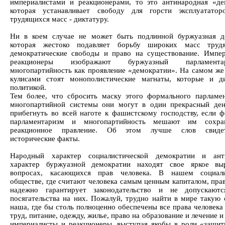
империалистами и реакционерами, то это антинародная «де
которая устанавливает свободу для горсти эксплуататор
трудящихся масс - диктатуру.
Ни в коем случае не может быть подлинной буржуазная д
которая жестоко подавляет борьбу широких масс труд
демократические свободы и право на существование. Импе
реакционеры изображают буржуазный парламен
многопартийность как проявление «демократии». На самом же 
кулисами стоят монополистические магнаты, которые и д
политикой.
Тем более, что сбросить маску этого формального парламе
многопартийной системы они могут в один прекрасный де
прибегнуть во всей наготе к фашистскому господству, если 
парламентаризм и многопартийность мешают им сохра
реакционное правление. Об этом лучше слов свидет
исторические факты.
Народный характер социалистической демократии и ант
характер буржуазной демократии находят свое яркое вы
вопросах, касающихся прав человека. В нашем социали
обществе, где считают человека самым ценным капиталом, прав
надежно гарантирует законодательство и не допускаютс
посягательства на них. Пожалуй, трудно найти в мире такую с
наша, где бы столь полноценно обеспечены все права человека
труд, питание, одежду, жилье, право на образование и лечение и
империалисты и реакционеры, выступая якобы в роли «защит