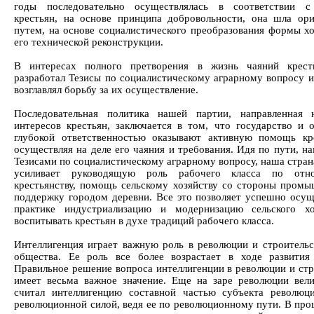
годы последовательно осуществлялась в соответствии с
крестьян, на основе принципа добровольности, она шла ор
путем, на основе социалистического преобразования формы хо
его технической реконструкции.
В интересах полного претворения в жизнь чаяний крест
разработал Тезисы по социалистическому аграрному вопросу и
возглавлял борьбу за их осуществление.
Последовательная политика нашей партии, направленная 
интересов крестьян, заключается в том, что государство и 
глубокой ответственностью оказывают активную помощь кре
осуществляя на деле его чаяния и требования. Идя по пути, н
Тезисами по социалистическому аграрному вопросу, наша стран
усиливает руководящую роль рабочего класса по от
крестьянству, помощь сельскому хозяйству со стороны промы
поддержку городом деревни. Все это позволяет успешно осущ
практике индустриализацию и модернизацию сельского хо
воспитывать крестьян в духе традиций рабочего класса.
Интеллигенция играет важную роль в революции и строительс
общества. Ее роль все более возрастает в ходе развития
Правильное решение вопроса интеллигенции в революции и стр
имеет весьма важное значение. Еще на заре революции вел
считал интеллигенцию составной частью субъекта революц
революционной силой, ведя ее по революционному пути. В пр