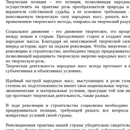
Творческая позиция – это позиция, позволяющая народн
осуществлять на практике роль преобразователя природы и
вершителя собственной судьбы, а ее основное требование 
неиссякаемую творческую силу народных масс, решать все
применением творческого метода, опираясь на творческий разу
Социальное движение - это движение творческое, это проц
между новым и старым. Преодолевают старое и создают но
народные массы. Благодаря их неиссякаемой творческой сил
вперед история, идет на подъем революция. Чтобы энергично 
революцию и строительство, необходимо твердо придерживатьс
позволяющей наращивать творческую энергию народных масс 
их творческую роль.
Творческая деятельность народных масс всегда протекает в 
субъективных и объективных условиях.
Идейный настрой народных масс, выступающих в роли сози
степень их подготовленности имеют свои национальные черты; 
экономические и материальные условия, присущие той или ин
где протекает творческая деятельность, также разные.
В ходе революции и строительства социализма необходимо
придерживаться позиции, требующей решать все вопросы
конкретных условий своей страны.
Революционная практика нашей страны убедительно свидетельс