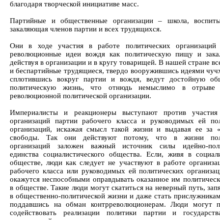
благодаря творческой инициативе масс.
Партийные и общественные организации – школа, воспит
закаляющая членов партии и всех трудящихся.
Они в ходе участия в работе политических организаций 
революционные идеи вождя как политическую пищу и зака
действуя в организации и в кругу товарищей. В нашей стране в
и беспартийные трудящиеся, твердо вооружившись идеями чучх
сплотившись вокруг партии и вождя, ведут достойную об
политическую жизнь, что отнюдь немыслимо в отрыве
революционной политической организации.
Империалисты и реакционеры выступают против участия
организаций партии рабочего класса и руководимых ей по
организаций, искажая смысл такой жизни и выдавая ее за 
свободы. Так они действуют потому, что в жизни пол
организаций заложен важный источник силы идейно-поли
единства социалистического общества. Если, живя в социал
обществе, люди как следует не участвуют в работе организа
рабочего класса или руководимых ей политических организац
окажутся неспособными оправдывать оказанное им политическ
в обществе. Такие люди могут скатиться на неверный путь, зап
в общественно-политической жизни и даже стать прислужникам
поддавшись на обман контрреволюционерам. Люди могут п
содействовать реализации политики партии и государст