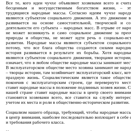
Все те, кого идеи чучхе объявляют хозяевами всего и счи
бесценным и могущественным богатством жизни, – э
трудящиеся народные массы. Согласно идеям чучхе народ
являются субъектом социального движения. А это движение в
развивается на основе самостоятельной, творческой и со
деятельности его субъекта – народных масс. В отрыве от нар
не может возникнуть и само социальное движение за прео
природы и общества, не может идти речь о социально-ис
развитии. Народные массы являются субъектом социальног
потому, что все блага общества создаются силами народ
история развивается в результате их борьбы. Хотя народн
являются субъектом социального движения, творцами истории,
означает, что в любом обществе народные массы занимают мест
В эксплуататорском обществе место хозяина занимают не наро
– творцы истории, там хозяйничает эксплуататорский класс, ко
праздную жизнь. Социалистическим является такое общество
покончив с эксплуататорским строем, где перевернуто мест
ставит народные массы в положение подлинных хозяев жизни. С
нашей стране ставит народные массы в центр своего внимани
становятся хозяевами всего, все ставится на службу интере
учетом их места и роли в общественно-историческом развитии.
Социализм нашего образца, требующий, чтобы народные массы
в центр внимания, наиболее последовательно воплощает в себе
и требования рабочего класса.