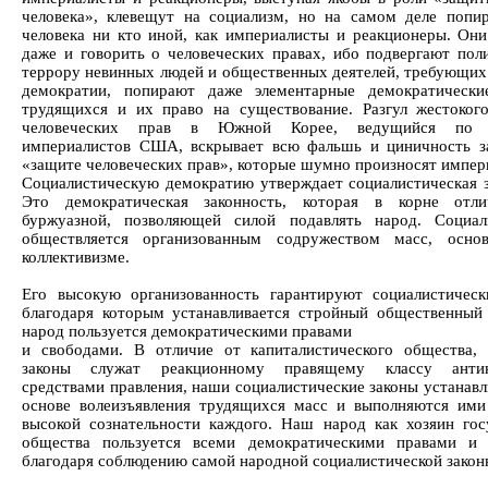
человека», клевещут на социализм, но на самом деле попи
человека ни кто иной, как империалисты и реакционеры. Они
даже и говорить о человеческих правах, ибо подвергают пол
террору невинных людей и общественных деятелей, требующих
демократии, попирают даже элементарные демократически
трудящихся и их право на существование. Разгул жестоког
человеческих прав в Южной Корее, ведущийся по 
империалистов США, вскрывает всю фальшь и циничность з
«защите человеческих прав», которые шумно произносят импер
Социалистическую демократию утверждает социалистическая з
Это демократическая законность, которая в корне отли
буржуазной, позволяющей силой подавлять народ. Социал
обществляется организованным содружеством масс, осно
коллективизме.
Его высокую организованность гарантируют социалистическ
благодаря которым устанавливается стройный общественный
народ пользуется демократическими правами
и свободами. В отличие от капиталистического общества,
законы служат реакционному правящему классу анти
средствами правления, наши социалистические законы устанавл
основе волеизъявления трудящихся масс и выполняются ими
высокой сознательности каждого. Наш народ как хозяин гос
общества пользуется всеми демократическими правами и 
благодаря соблюдению самой народной социалистической закон