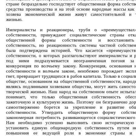
стране безраздельно господствует общественная форма собств
средства производства и на этой основе народные массы как
хозяева экономической жизни живут самостоятельной и т
жизнью.
Империалисты и реакционеры, трубя о «преимуществах
собственности, принуждают социалистические страны отк
общественной формы собственности и восстановить
собственность, но реакционность системы частной собстве
была подтверждена историей. Что касается «преимуществ
собственности, о которых разглагольствуют империалисты и р
под ними подразумевается неограниченная погоня за
конкуренция по волчьему закону. Конкуренция, основанная 
собственности и волчьем законе, неизбежно порождает эксп
гнет, превращает трудящихся в рабов капитала. Только в социа
обществе, основанном на общественной собственности, народ
являясь подлинными хозяевами общества, могут жить самосто
творческой жизнью. Наш народ на собственном опыте испыта
понимает, что только общественная собственность обес
зажиточную и культурную жизнь. Поэтому он безгранично до
самоотверженно борется за укрепление и развитие общ
собственности. Утвердить общественную форму собств
закономерная потребность развивающегося социалистического
Нам необходимо успешно выполнить свою историческую
установить единую общенародную собственность путем не
повышения ее ведущей роли в экономике страны и 