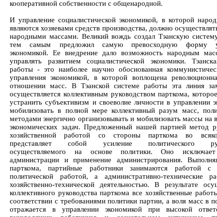
кооперативной собственности с общенародной.
И управление социалистической экономикой, в которой наро
являются хозяевами средств производства, должно осуществлят
народными массами. Великий вождь создал Тэанскую систем
тем самым предложил самую превосходную форму уп
экономикой. Ее внедрение дало возможность народным ма
управлять развитием социалистической экономики. Тэанск
работы - это наиболее научно обоснованная коммунистиче
управления экономикой, в которой воплощена революционн
отношении масс. В Тэанской системе работы эта линия за
осуществляется коллективным руководством парткома, которое
устранить субъективизм и своеволие личности в управлении э
мобилизовать в полной мере коллективный разум масс, пол
методами энергично организовывать и мобилизовать массы на 
экономических задач. Предложенный нашей партией метод р
хозяйственной работой со стороны парткома во всяк
представляет собой усиление политического руко
осуществляемого на основе политики. Оно исключае
администрации и применение администрирования. Выполня
парткома, партийные работники занимаются работой с
политической работой, а административно-технические р
хозяйственно-технической деятельностью. В результате осу
коллективного руководства парткома все хозяйственные работы
соответствии с требованиями политики партии, а воля масс в 
отражается в управлении экономикой при высокой ответс