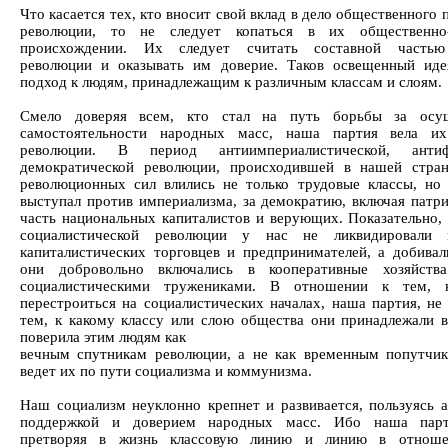
Что касается тех, кто вносит свой вклад в дело общественного 
революции, то не следует копаться в их общественно-
происхождении. Их следует считать составной частью
революции и оказывать им доверие. Таков освещенный ид
подход к людям, принадлежащим к различным классам и слоям.
Смело доверяя всем, кто стал на путь борьбы за осущ
самостоятельности народных масс, наша партия вела и
революции. В период антиимпериалистической, антиф
демократической революции, происходившей в нашей стра
революционных сил влились не только трудовые классы, но 
выступал против империализма, за демократию, включая патр
часть национальных капиталистов и верующих. Показательно, 
социалистической революции у нас не ликвидировали 
капиталистических торговцев и предпринимателей, а добивал
они добровольно включались в кооперативные хозяйств
социалистическими тружениками. В отношении к тем, 
перестроиться на социалистических началах, наша партия, не 
тем, к какому классу или слою общества они принадлежали 
поверила этим людям как
вечным спутникам революции, а не как временным попутчик
ведет их по пути социализма и коммунизма.
Наш социализм неуклонно крепнет и развивается, пользуясь 
поддержкой и доверием народных масс. Ибо наша парт
претворяя в жизнь классовую линию и линию в отноше