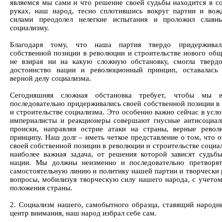
являемся мы сами и что решение своей судьбы находится в с
руках, наш народ, тесно сплотившись вокруг партии и вож
силами преодолел нелегкие испытания и проложил славн
социализму.
Благодаря тому, что наша партия твердо придерживал
собственной позиции в революции и строительстве нового обще
не взирая ни на какую сложную обстановку, смогла тверд
достоинство нации и революционный принцип, оставалась
верной делу социализма.
Сегодняшняя сложная обстановка требует, чтобы мы 
последовательно придерживались своей собственной позиции в
и строительстве социализма. Это особенно важно сейчас в усло
империалисты и реакционеры совершают гнусные антисоциал
происки, направляя острие атаки на страны, верные рево
принципу. Наш долг – иметь четкое представление о том, что 
своей собственной позиции в революции и строительстве социа
наиболее важная задача, от решения которой зависят судьб
нации. Мы должны неизменно и последовательно претворя
самостоятельную линию и политику нашей партии и творчески 
вопросы, мобилизуя творческую силу нашего народа, с учетом
положения страны.
2. Социализм нашего, самобытного образца, ставящий народн
центр внимания, наш народ избрал себе сам.