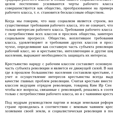
целом постепенно усиливаются черты рабочего клас
совершенствуется как общество, преобразованное на пример
рабочего класса, т. е. становится бесклассовым обществом.
Когда мы говорим, что наш социализм является строем, в
существенные требования рабочего класса, это не означает, чт
только интересам рабочего класса. Требования рабочего класс
с потребностями всех классов и прослоек общества, заинтере
социальном прогрессе. Общество, воплотившее требовани
класса, удовлетворяет и требования других классов и прос
чучхе, определившие как составную часть субъекта революции
рабочий класс, но и крестьянство, интеллигенцию и другие ши
населения, выражают необходимость защищать их интересы.
Крестьянство наряду с рабочим классом составляет основную
часть субъекта революции и является ее движущей силой. В на
где в прошлом большинство населения составляли крестьяне, 
учет и осуществление интересов крестьянства всегда выд
качестве главных проблем революции. Считая крестьян вместе
классом ведущим отрядом революции, товарищ Ким Ир Сен 
чтобы все вопросы, связанные с революцией, решались в соотв
только с потребностями рабочего класса, но и с чаяниями крест
Под мудрым руководством партии и вождя земельная рефор
стране проводилась в соответствии с вековым чаянием крес
хозяевами своей земли, и социалистическая революция в по