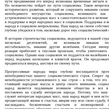
пути продвижения его вперед возможны временные зигзаги и 
Но человечество пойдет по пути социализма. Таков непрело
исторического развития, который не сокрушить никаким силам
непобедимого могущества социализма, возникшего как 
устремленности народных масс к самостоятельности и веление 
в поддержке и вере народных масс в социализм. Поддержка и в
народа в социализм непреклонны. Наш народ на своем собстве
глубоко убедился в том, насколько дорог ему социалистический 
В истории строительства социализма, ведущегося в нашей стра
несколько десятилетий, не возникали никакая пол
нестабильность, никакие другие колебания. Сегодня импе
реакция прибегают к гнусным проискам, чтобы уничтожить 
социализма. Однако наш социализм не поддается ни малейшим 
перед подлыми натисками и клеветой врагов. Он продолжае
продвигаться вперед, шествуя по своему пути.
Прогрессивные народы мира глубоко восхищаются про
непобедимостью нашего социалистического строя. Секрет п
непобедимости установленного у нас строя – в том, что это 
ставящий народные массы в центр своего внимания, социал
народ является подлинным хозяином общества и все в
поставлено на службу интересам народа. Потому, что наш
служит интересам народных масс, наш народ видит в нем исто
процветающей жизни и счастья, вверяя ему всю свою судьбу. 
наслаждаясь бесконечным счастьем и полнокровной
социалистическом обществе под мудрым руководством парти