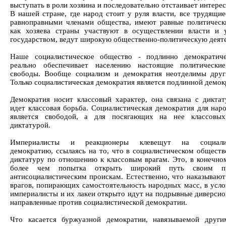
выступать в роли хозяина и последовательно отстаивает интере
В нашей стране, где народ стоит у руля власти, все трудящие
равноправными членами общества, имеют равные политическ
как хозяева страны участвуют в осуществлении власти и 
государством, ведут широкую общественно-политическую деяте
Наше социалистическое общество - подлинно демократиче
реально обеспечивает населению настоящие политически
свободы. Вообще социализм и демократия неотделимы друг
Только социалистическая демократия является подлинной демок
Демократия носит классовый характер, она связана с диктат
идет классовая борьба. Социалистическая демократия для нар
является свободой, а для посягающих на нее классовых
диктатурой.
Империалисты и реакционеры клевещут на социалис
демократию, ссылаясь на то, что в социалистическом обществ
диктатуру по отношению к классовым врагам. Это, в конечном
более чем попытка открыть широкий путь своим пр
антисоциалистическим проискам. Естественно, что наказывают
врагов, попирающих самостоятельность народных масс, в услов
империалисты и их лакеи открыто идут на подрывные диверсио
направленные против социалистической демократии.
Что касается буржуазной демократии, навязываемой друг