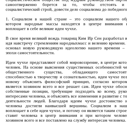
самоотверженно борется за то, чтобы отстоять и 
социалистический строй, довести дело социализма до победного
1. Социализм в нашей стране – это социализм нашего об
котором народные массы находятся в центре внимания 
воплощает в себе великие идеи чучхе.
В свое время великий вождь товарищ Ким Ир Сен разработал и
идя навстречу стремлениям народныхмасс и велению времени.
основал новую руководящую идеологию нашего времени – 
эпохи самостоятельности.
Идеи чучхе представляют собой мировоззрение, в центре кото
человек. На основе выяснения существенных особенностей че
общественного существа, обладающего самостоятел
способностью к творчеству и сознательностью, идеи чучхе поз
новому объяснить философский принцип, согласно которо
является хозяином всего и все решает сам. Идеи чучхе обосн
собственные позиции, требующие подходить ко всему, руко
интересами человека, и объяснять все изменения и развитие с т
деятельности людей. Благодаря идеям чучхе достоинство 
человека достигли наивысшей вершины. Социализм в наш
воплощает в себе идеи чучхе, и потому он является таким стро
ставит человека в центр внимания и при котором челове
хозяином всего и все поставлено на службу интересам человека.