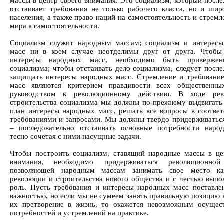
массы в центр своего внимания. Это социализм, который после
отстаивает требования не только рабочего класса, но и шир
населения, а также право наций на самостоятельность и стрем
мира к самостоятельности.
Социализм служит народным массам; социализм и интерес
масс ни в коем случае неотделимы друг от друга. Чтобы
интересы народных масс, необходимо быть приверже
социализма; чтобы отстаивать дело социализма, следует после
защищать интересы народных масс. Стремление и требовани
масс являются критерием правдивости всех общественных
руководством к революционному действию. В ходе ре
строительства социализма мы должны по-прежнему выдвигать
план интересы народных масс, решать все вопросы в соответ
требованиями и запросами. Мы должны твердо придерживатьс
– последовательно отстаивать основные потребности наро
тесно сочетая с ними насущные задачи.
Чтобы построить социализм, ставящий народные массы в це
внимания, необходимо придерживаться революционной
позволяющей народным массам занимать свое место ка
революции и строительства нового общества и с честью выпо
роль. Пусть требования и интересы народных масс поставле
важностью, но если мы не сумеем занять правильную позицию в
их претворение в жизнь, то окажется невозможным осущес
потребностей и устремлений на практике.