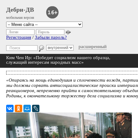
Дебри-ДВ
мобильная версия
Логин
Пароль
Регистрация
/
Забыли пароль?
расширенный
Ким Чен Ир: «Победит социализм нашего образца,
служащий интересам народных масс»
«Опираясь на мощь единодушия и сплоченности вождя, партии
мы должны сорвать антисоциалистические происки империал
реакционеров, непременно прийти к самостоятельному объеди
Родины, к окончательному торжеству дела социализма и комм