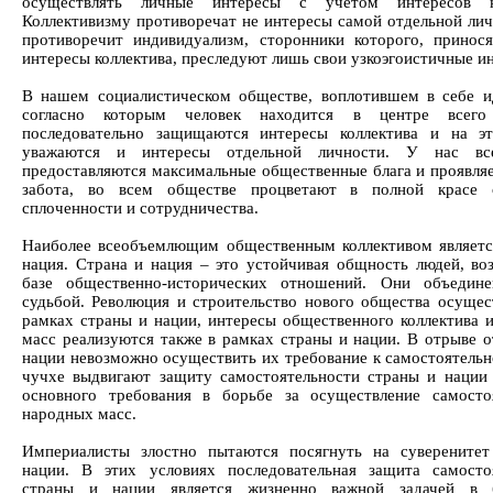
осуществлять личные интересы с учетом интересов ко
Коллективизму противоречат не интересы самой отдельной лич
противоречит индивидуализм, сторонники которого, принос
интересы коллектива, преследуют лишь свои узкоэгоистичные и
В нашем социалистическом обществе, воплотившем в себе и
согласно которым человек находится в центре всего
последовательно защищаются интересы коллектива и на э
уважаются и интересы отдельной личности. У нас в
предоставляются максимальные общественные блага и проявляе
забота, во всем обществе процветают в полной красе 
сплоченности и сотрудничества.
Наиболее всеобъемлющим общественным коллективом являетс
нация. Страна и нация – это устойчивая общность людей, во
базе общественно-исторических отношений. Они объедин
судьбой. Революция и строительство нового общества осущес
рамках страны и нации, интересы общественного коллектива 
масс реализуются также в рамках страны и нации. В отрыве о
нации невозможно осуществить их требование к самостоятельн
чучхе выдвигают защиту самостоятельности страны и нации 
основного требования в борьбе за осуществление самосто
народных масс.
Империалисты злостно пытаются посягнуть на суверените
нации. В этих условиях последовательная защита самосто
страны и нации является жизненно важной задачей в 