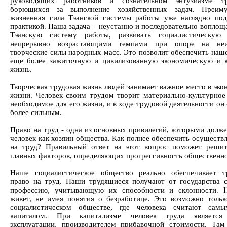
руководящих работников и сознательном энтузиазме тр
борющихся за выполнение хозяйственных задач. Преим
жизненная сила Тэанской системы работы уже наглядно по
практикой. Наша задача – неустанно и последовательно воплощ
Тэанскую систему работы, развивать социалистическую 
непрерывно возрастающими темпами при опоре на неи
творческие силы народных масс. Это позволит обеспечить наш
еще более зажиточную и цивилизованную экономическую и 
жизнь.
Творческая трудовая жизнь людей занимает важное место в эко
жизни. Человек своим трудом творит материально-культурное 
необходимое для его жизни, и в ходе трудовой деятельности он
более сильным.
Право на труд - одна из основных привилегий, которыми долже
человек как хозяин общества. Как полнее обеспечить осуществ
на труд? Правильный ответ на этот вопрос поможет реши
главных факторов, определяющих прогрессивность общественно
Наше социалистическое общество реально обеспечивает т
право на труд. Наши трудящиеся получают от государства 
профессию, учитывающую их способности и склонности. 
живет, не имея понятия о безработице. Это возможно толь
социалистическом обществе, где человека считают сам
капиталом. При капитализме человек труда является
эксплуатации, производителем прибавочной стоимости. Та