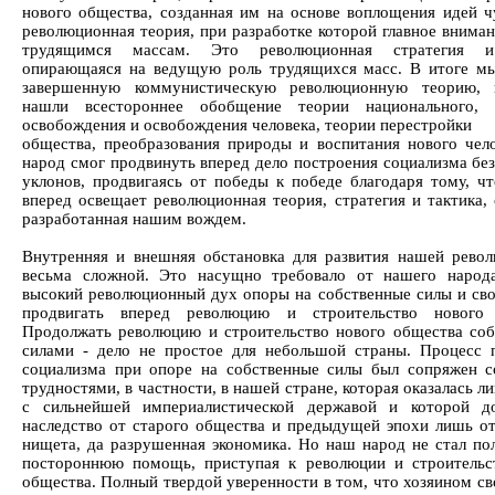
нового общества, созданная им на основе воплощения идей чу
революционная теория, при разработке которой главное вниман
трудящимся массам. Это революционная стратегия и
опирающаяся на ведущую роль трудящихся масс. В итоге м
завершенную коммунистическую революционную теорию, 
нашли всестороннее обобщение теории национального, к
освобождения и освобождения человека, теории перестройки
общества, преобразования природы и воспитания нового чел
народ смог продвинуть вперед дело построения социализма бе
уклонов, продвигаясь от победы к победе благодаря тому, чт
вперед освещает революционная теория, стратегия и тактика,
разработанная нашим вождем.
Внутренняя и внешняя обстановка для развития нашей рево
весьма сложной. Это насущно требовало от нашего народ
высокий революционный дух опоры на собственные силы и св
продвигать вперед революцию и строительство нового 
Продолжать революцию и строительство нового общества со
силами - дело не простое для небольшой страны. Процесс 
социализма при опоре на собственные силы был сопряжен 
трудностями, в частности, в нашей стране, которая оказалась л
с сильнейшей империалистической державой и которой до
наследство от старого общества и предыдущей эпохи лишь от
нищета, да разрушенная экономика. Но наш народ не стал пол
постороннюю помощь, приступая к революции и строительс
общества. Полный твердой уверенности в том, что хозяином св