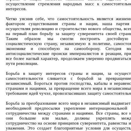
осуществление стремления народных масс к самостоятель
интересов.
Четко уяснив себе, что самостоятельность является жизне
фактором существования страны и нации, наша партия
осуществляя революцию и строительство нового общества, всег
на первый план борьбу за защиту суверенитета своей стран
Таким образом мы смогли построить достойную
социалистическую страну, независимую в политике, самосто
экономике и способную на самооборону. Сегодня м
антисоциалистические происки империалистов и реакции, п
все более наглый характер, продолжаем уверенно продвигаться
пути революции.
Борьба в защиту интересов страны и нации, за осущест
самостоятельности сливается с борьбой за превращен
независимый. Бороться против господства, кабалы и неравен
странами и нациями, за превращение всего мира в независимы
требование идей чучхе, провозгласивших защиту самостоятельн
Борьба за преобразование всего мира в независимый выдвигает
необходимой предпосылки укрепление интернациональной
сотрудничества между странами и нациями. Все страны, все н
они большие или малые, должны укреплять между
сотрудничество на основе принципов суверенитета, равенства 
уважения. Это создает благоприятные условия для осуществ