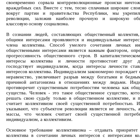
своевременно сорвала контрреволюционные происки ничто
враждебных сил. Вместе с тем, тесно сплачивая широкие слои
вокруг партии и правительства Республики, мы укрепил
революции, заложив наиболее прочную и широкую общ
классовую основу социализма.
В сознании людей, составляющих общественный коллектив
общими интересами проявляются и индивидуальные интере
члена коллектива. Способ умелого сочетания личных ин
общественными интересами является важным фактором, оп
прогрессивность общественного строя. В капиталистическо
интересы коллектива и личности противостоят друг д
господствует индивидуализм, когда интересы личности ста
интересов коллектива. Индивидуализм закономерно порождает 
неравенство, увеличивает разрыв между богатыми и бедны
причиной антагонизма в отношениях между людьми. Инди
противоречит существенным потребностям человека как общ
существа. Человек - это такое общественное существо, кот
решать свою судьбу только в общественном коллективе, и 
считает коллективизм своей существенной потребностью. 
указывают, что субъектом революции является не личность, 
массы, что человек считает своей существенной потреб
индивидуализм, а коллективизм.
Основное требование коллективизма – отдавать приоритет
коллектива в сочетании личных интересов с интересами ко