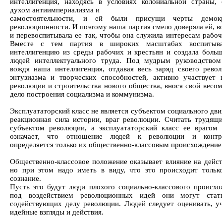
интеллигенция, находясь в условиях колониальной страны, 
духом антиимпериализма и
самостоятельности, и ей были присущи черты демокр
революционности. И поэтому наша партия смело доверяла ей, в
и перевоспитывала ее так, чтобы она служила интересам рабоч
Вместе с тем партия в широких масштабах воспитыв
интеллигенцию из среды рабочих и крестьян и создала бол
людей интеллектуального труда. Под мудрым руководство
вождя наша интеллигенция, отдавая весь заряд своего рево
энтузиазма и творческих способностей, активно участвует 
революции и строительства нового общества, внося свой весом
дело построения социализма и коммунизма.
Эксплуататорский класс не является субъектом социального дв
реакционная сила истории, враг революции. Считать трудящ
субъектом революции, а эксплуататорский класс ее врагом
означает, что отношение людей к революции и контр
определяется только их общественно-классовым происхождение
Общественно-классовое положение оказывает влияние на дейст
но при этом надо иметь в виду, что это происходит тольк
сознание.
Пусть это будут люди плохого социально-классового происхо
под воздействием революционных идей они могут ста
содействующих делу революции. Людей следует оценивать, у
идейные взгляды и действия.