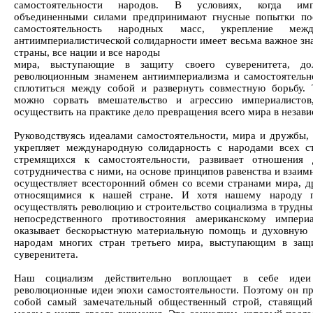
самостоятельности народов. В условиях, когда имп
объединенными силами предпринимают гнусные попытки по
самостоятельность народных масс, укрепление межд
антиимпериалистической солидарности имеет весьма важное зна
страны, все нации и все народы
мира, выступающие в защиту своего суверенитета, д
революционным знаменем антиимпериализма и самостоятельн
сплотиться между собой и развернуть совместную борьбу. 
можно сорвать вмешательство и агрессию империалистов
осуществить на практике дело превращения всего мира в незав
Руководствуясь идеалами самостоятельности, мира и дружбы,
укрепляет международную солидарность с народами всех с
стремящихся к самостоятельности, развивает отношения
сотрудничества с ними, на основе принципов равенства и взаи
осуществляет всесторонний обмен со всеми странами мира, 
относящимися к нашей стране. И хотя нашему народу п
осуществлять революцию и строительство социализма в трудны
непосредственного противостояния американскому импери
оказывает бескорыстную материальную помощь и духовную
народам многих стран третьего мира, выступающим в защ
суверенитета.
Наш социализм действительно воплощает в себе иде
революционные идеи эпохи самостоятельности. Поэтому он пр
собой самый замечательный общественный строй, ставящи