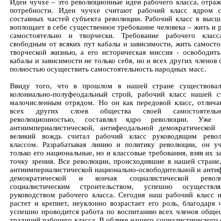
Идеи чучхе – это революционные идеи рабочего класса, отра
потребности. Идеи чучхе считают рабочий класс ядром с
составных частей субъекта революции. Рабочий класс в высш
воплощает в себе существенное требование человека – жить и 
самостоятельно и творчески. Требование рабочего клас
свободным от всяких пут кабалы и зависимости, жить самосто
творческой жизнью, а его историческая миссия - освободить
кабалы и зависимости не только себя, но и всех других членов
полностью осуществить самостоятельность народных масс.
Ввиду того, что в прошлом в нашей стране существовал
колониально-полуфеодальный строй, рабочий класс нашей 
малочисленным отрядом. Но он как передовой класс, отлич
всех других слоев общества своей самостоятель
революционностью, составлял ядро революции. Уже
антиимпериалистической, антифеодальной демократической
великий вождь считал рабочий класс руководящим рево
классом. Разрабатывая линию и политику революции, он у
только его национальные, но и классовые требования, взяв их 
точку зрения. Все революции, происходившие в нашей стране,
антиимпериалистической национально-освободительной и анти
демократической и кончая социалистической рево
социалистическим строительством, успешно осуществл
руководством рабочего класса. Сегодня наш рабочий класс 
растет и крепнет, неуклонно возрастает его роль, благодаря 
успешно проводится работа по воспитанию всех членов общес
традиций рабочего класса. В облике нашего социалистического