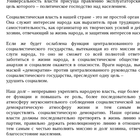
Универсальность власти присуща правлению эксплуататорски
цель которого – политическое господство над населением.
Социалистическая власть в нашей стране - это не простой орган
Она служит интересам народа как выразитель прав трудящих
самостоятельность, как организатор их творческих усилий и де
хозяин, отвечающий за жизнь народа, и защитник интересов нас
Если же будет ослаблена функция централизованного ру
социалистического государства, вытекающая из его миссии и
слуги народа, то оно не сможет со всей полнотой ответ
заботиться о жизни народа, в социалистическом обществе
анархия и социализм окажется в опасности. Враги народа, вы
маской «демократии» против централизованного руководства 
социалистического государства, преследуют одну цель –
удушить социализм.
Наш долг – непрерывно укреплять народную власть, еще более
ее функции и повышать ее роль, более последовательно 
атмосферу неукоснительного соблюдения социалистической за
демократическую атмосферу жизни и тем самым все
осуществлять социалистическую демократию. Наши органы
власти должны последовательно претворять в жизнь линию 
партии, правильно держать революционную линию в отноше
тем самым с честью выполнять миссию и долг хозяина, отве
благосостояние населения.