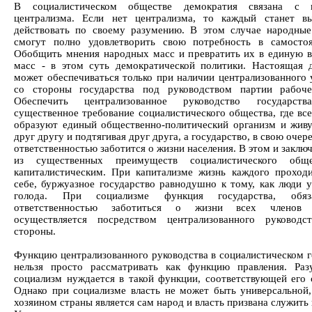
В социалистическом обществе демократия связана с 
централизма. Если нет централизма, то каждый станет в
действовать по своему разумению. В этом случае народны
смогут полно удовлетворить свою потребность в самостоя
Обобщить мнения народных масс и превратить их в единую 
масс - в этом суть демократической политики. Настоящая 
может обеспечиваться только при наличии централизованного 
со стороны государства под руководством партии рабоче
Обеспечить централизованное руководство государс
существенное требование социалистического общества, где все
образуют единый общественно-политический организм и живу
друг другу и подтягивая друг друга, а государство, в свою очере
ответственностью заботится о жизни населения. В этом и заклю
из существенных преимуществ социалистического общ
капиталистическим. При капитализме жизнь каждого проход
себе, буржуазное государство равнодушно к тому, как люди 
голода. При социализме функция государства, обя
ответственностью заботиться о жизни всех членов 
осуществляется посредством централизованного руководс
стороны.
Функцию централизованного руководства в социалистическом г
нельзя просто рассматривать как функцию правления. Раз
социализм нуждается в такой функции, соответствующей его 
Однако при социализме власть не может быть универсальной,
хозяином страны является сам народ и власть призвана служить 