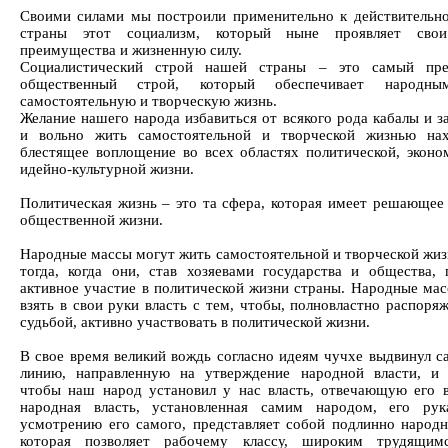
Своими силами мы построили применительно к действительн
страны этот социализм, который ныне проявляет сво
преимущества и жизненную силу.
Социалистический строй нашей страны – это самый пре
общественный строй, который обеспечивает народн
самостоятельную и творческую жизнь.
Желание нашего народа избавиться от всякого рода кабалы и з
и вольно жить самостоятельной и творческой жизнью нах
блестящее воплощение во всех областях политической, эконо
идейно-культурной жизни.
Политическая жизнь – это та сфера, которая имеет решающее 
общественной жизни.
Народные массы могут жить самостоятельной и творческой жиз
тогда, когда они, став хозяевами государства и общества,
активное участие в политической жизни страны. Народные ма
взять в свои руки власть с тем, чтобы, полновластно распоря
судьбой, активно участвовать в политической жизни.
В свое время великий вождь согласно идеям чучхе выдвинул 
линию, направленную на утверждение народной власти, и 
чтобы наш народ установил у нас власть, отвечающую его 
народная власть, установленная самим народом, его ру
усмотрению его самого, представляет собой подлинно народн
которая позволяет рабочему классу, широким трудящим