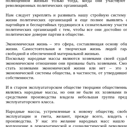
полноценной жизнью только тогда, когда они участвуют
революционных политических организаций.
Нам следует укреплять и развивать нашу стройную систему
жизни политических организаций и еще полнее выявлять 
партийцев и беспартийных трудящихся к сознательному участи
политических организаций с тем, чтобы все они достойно о
политическое доверие партии в обществе.
Экономическая жизнь – это сфера, составляющая основу об
жизни. Самостоятельная и творческая жизнь людей гара
свободной и обеспеченной материальной жизнью.
Поскольку народные массы являются хозяевами своей судь
экономическом отношении они призваны быть хозяевами. Смо
стать хозяевами экономической жизни или нет – это з
экономической системы общества, в частности, от утвердивш
собственности.
И в старом эксплуататорском обществе творцами общественны
являлись народные массы, но они не были их хозяевами п
средствами производства владела небольшая группа пред
эксплуататорского класса.
Народные массы, устремленные к новому обществу, своб
эксплуатации и гнета, желают, прежде всего, владеть с
производства. У нас это желание народных масс нашло 
воплощение в демократической и социалистической революци