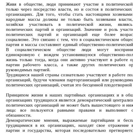
Живя в обществе, люди принимают участие в политическо
только через посредство власти, но и состоя в политических
организациях. Для того, чтобы стать настоящими хозяевами
народные массы должны не только быть хозяевами власти
хозяйски участвовать в политической жизни, являяс
политических партий и организаций. Значение и роль участ
политических партий и организаций еще более возра
социализме. Это связано с тем, что в социалистическом общес
партия и массы составляют единый общественно-политический
В социалистическом обществе люди могут восприни
единокровную с вождем установившуюся общественно-пол
жизнь только тогда, когда они активно участвуют в работе о
партии рабочего класса, а также других политических ор
руководимых партией.
Трудящиеся нашей страны сознательно участвуют в работе по
организаций, будучи членами парторганизаций или руководим
политических организаций, считая это бесценной плодотворной
Принципом жизни в наших партийных организациях и в об
организациях трудящихся является демократический централиз
политических организаций не может быть вышестоящего и ни
лица: все пользуются равными правами и выполняют о
обязанности.
Демократические мнения, выражаемые партийцами и бесп
трудящимися в их организациях, находят свое отражение 
партии и государства, которая последовательно претворяет