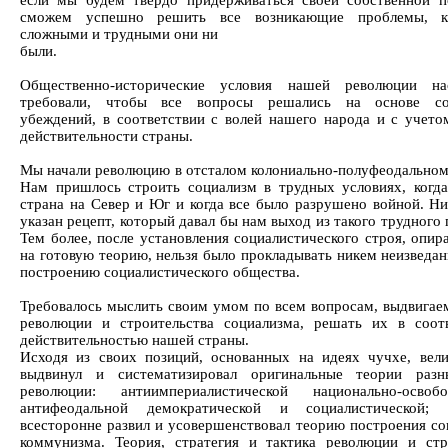
если мы будем твердо придерживаться своей собственной п
сможем успешно решить все возникающие проблемы, 
сложными и трудными они ни
были.
Общественно-исторические условия нашей революции нас
требовали, чтобы все вопросы решались на основе со
убеждений, в соответствии с волей нашего народа и с учето
действительности страны.
Мы начали революцию в отсталом колониально-полуфеодальном
Нам пришлось строить социализм в трудных условиях, когда
страна на Север и Юг и когда все было разрушено войной. Ни
указан рецепт, который давал бы нам выход из такого трудного
Тем более, после установления социалистического строя, опир
на готовую теорию, нельзя было прокладывать никем неизведан
построению социалистического общества.
Требовалось мыслить своим умом по всем вопросам, выдвигае
революции и строительства социализма, решать их в соот
действительностью нашей страны.
Исходя из своих позиций, основанных на идеях чучхе, вел
выдвинул и систематизировал оригинальные теории разн
революции: антиимпериалистической национально-освобод
антифеодальной демократической и социалистической; п
всесторонне развил и усовершенствовал теорию построения со
коммунизма. Теория, стратегия и тактика революции и стр