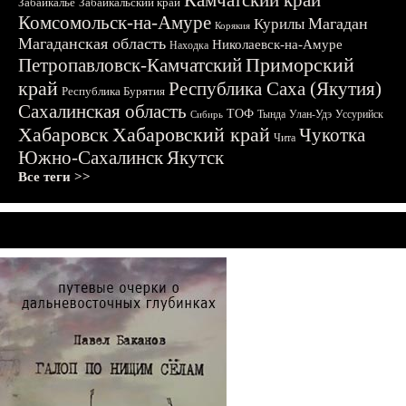
Камчатский край
Забайкалье
Забайкальский край
Комсомольск-на-Амуре
Магадан
Курилы
Корякия
Магаданская область
Николаевск-на-Амуре
Находка
Приморский
Петропавловск-Камчатский
край
Республика Саха (Якутия)
Республика Бурятия
Сахалинская область
ТОФ
Тында
Улан-Удэ
Уссурийск
Сибирь
Хабаровск
Хабаровский край
Чукотка
Чита
Южно-Сахалинск
Якутск
Все теги >>