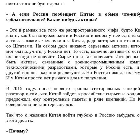
никто этого не будет делать.
- А если Россия пообещает Китаю в обмен что-ниб
соблазнительное? Какие-нибудь активы?
- Это в рамках все того же распространенного мифа, будто Ки
видит, как бы поглубже зайти в Россию и якобы у нее есть как
активы - лакомые кусочки для Китая, ради которых он готов п
со Штатами. На самом деле никаких серьезных активов, кот
мог бы получить, у России нет. То есть, конечно, активы-то ест
их никогда не получит. Сырье он и так получает. Интересны
быть активы, связанные с военно-промышленным комп
технологическими разработками, которые у России есть, и
другой вопрос - как они реализуются. Но Россия никогда их ему
И у Китая просто нет рычагов для их получения.
В 2015 году, после первого транша секторальных санкций
разговор о том, что Китай зайдет в российские сырьевые холди
предложила ему контрольные пакеты в ряде компаний. Но 
совершенно не заинтересовался.
Так что о желании Китая войти глубоко в Россию забудьте, о
этого делать.
- Почему?