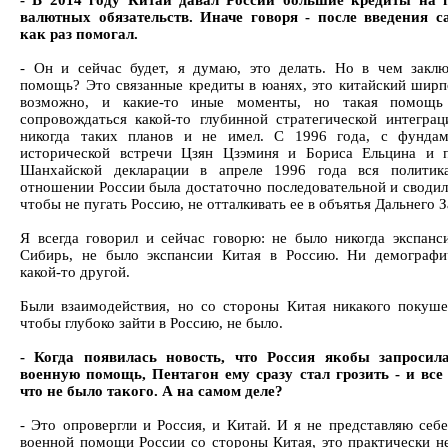
- В 2014 году Китай давал России большие кредиты на 
валютных обязательств. Иначе говоря - после введения 
как раз помогал.
- Он и сейчас будет, я думаю, это делать. Но в чем заклю
помощь? Это связанные кредиты в юанях, это китайский ширпо
возможно, и какие-то иные моменты, но такая помощь
сопровождаться какой-то глубинной стратегической интеграц
никогда таких планов и не имел. С 1996 года, с фундам
исторической встречи Цзян Цзэминя и Бориса Ельцина и 
Шанхайской декларации в апреле 1996 года вся политик
отношении России была достаточно последовательной и сводила
чтобы не пугать Россию, не отталкивать ее в объятья Дальнего З
Я всегда говорил и сейчас говорю: не было никогда экспанс
Сибирь, не было экспансии Китая в Россию. Ни демографи
какой-то другой.
Были взаимодействия, но со стороны Китая никакого покуше
чтобы глубоко зайти в Россию, не было.
- Когда появилась новость, что Россия якобы запросил
военную помощь, Пентагон ему сразу стал грозить - и все
что не было такого. А на самом деле?
- Это опровергли и Россия, и Китай. И я не представляю себе
военной помощи России со стороны Китая, это практически н