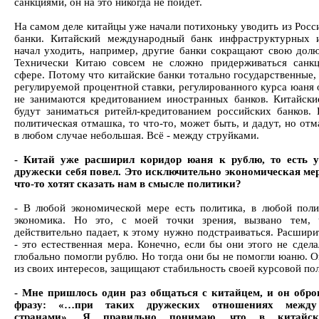
санкциями, он на это никогда не пойдет.
На самом деле китайцы уже начали потихоньку уводить из Росс
банки. Китайский международный банк инфраструктурных 
начал уходить, например, другие банки сокращают свою долю
Технически Китаю совсем не сложно придерживаться санк
сфере. Потому что китайские банки тотально государственные,
регулируемой процентной ставки, регулированного курса юаня 
не занимаются кредитованием иностранных банков. Китайски
будут заниматься ритейл-кредитованием российских банков. 
политическая отмашка, то что-то, может быть, и дадут, но от
в любом случае небольшая. Всё - между струйками.
- Китай уже расширил коридор юаня к рублю, то есть у
дружески себя повел. Это исключительно экономическая ме
что-то хотят сказать нам в смысле политики?
- В любой экономической мере есть политика, в любой поли
экономика. Но это, с моей точки зрения, вызвано тем, 
действительно падает, к этому нужно подстраиваться. Расшири
- это естественная мера. Конечно, если бы они этого не сдел
глобально помогли рублю. Но тогда они бы не помогли юаню. О
из своих интересов, защищают стабильность своей курсовой по
- Мне пришлось один раз общаться с китайцем, и он обр
фразу: «…при таких дружеских отношениях межд
странами». Я правильно понимаю, что в китай