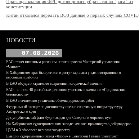
Правящая коалиция ФРГ договорилась убрать слово "раса" из
конституции
Китай отказался передать ВОЗ данные о первых случаях COVID
НОВОСТИ
07.08.2026
ЕАО станет пилотным регионом нового проекта Мастерской управления
«Сенеж»
В Хабаровском крае быстрее всего растут зарплаты у административного
персонала и рабочих
В ЕАО обсудили стратегию сохранения исторической памяти
ЕАО - в числе 40 российских регионов-участников кампании «Продвижение
безопасности»
В ЕАО значительно увеличены объемы дорожных работ
Федеральный эксперт по достоинству оценил спортивную инфраструктуру
Хабаровского края
Дноуглубительный флот будет создан для Северного морского пути
На Хабаровском судостроительном заводе началось производство дебаркадеров
ЦУМ в Хабаровске вернули государству
Бывший судоремонтный завод «Якорь» в Советской Гавани планируют