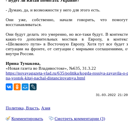
- Будет ли Китай помогать Украине?
- Думаю, да, и возможности у него для этого есть.
Они уже, собственно, начали говорить, что помогу
восстанавливаться.
Они будут делать это умеренно, но все-таки будут. В контекст
каких-то дополнительных мостков в Европу, в контекс
«Шелкового пути» в Восточную Европу. Хотя тут все будет з
ситуации на фронте, от ситуации с мирными соглашениями, о
внутри России.
Ирина Тумакова,
«Новая газета во Владивостоке», №635, 31.3.22
https://novayagazeta-vlad.ru/635/politika/kogda-rossiya-zayavila-o-
na-vostok-kitaj-nachal-distancirovatsya.html
31.03.2022 21:20
Политика, Власть
,
Азия
Комментировать
Смотреть комментарии (3)