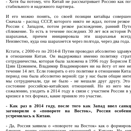
- Хотя бы потому, что Китай не рассматривает Россию как по
стабильного и надежного партнера.
И его можно понять, со своей позиции китайцы совершен
Сначала - распад СССР, которого никто не ждал, потом резкое
России с Западом, потом резкое расхождение, ранний Пут
сближение. То есть в течение последних 30 лет вся история Р
шараханья, причем инициировала эти шараханья всегд
Неизвестно, куда она шарахнется через полгода, через два года.
Кстати, с 2000-го по 2014-й Путин проводил абсолютно здраву
в отношении Китая. Он выдерживал именно политику страт
сотрудничества, которая была заложена в 1996 году Борисом 
Цзян Цзэминем, Владимир Владимирович ни на йоту от нее не
течение 14 лет. Если говорить о его политике в отношении Китая
период она была абсолютно верной: где у нас были общие инте
мы сотрудничали, где не было - не мешали друг другу. Это
состояние российско-китайских отношений. Но из него мы
сожалению, уходить в 2014 году в связи с участием России в 
кризисе в тех формах, какие приняло это участие.
- Как раз в 2014 году, после того как Запад ввел санк
заговорили о «повороте на Восток», Россия особен
устремилась к Китаю.
- Да, Россия заявила о «повороте на Восток» как о формиров
близких, почти союзнических отношений с Китаем. Но ки