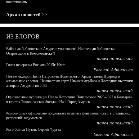
восстановить
Архив новостей >>
ИЗ БЛОГОВ
Районная библиотека в Амурске уничтожена. На очереди библиотека
Островского в Комсомольске?!
павел попельский
Голая вечеринка Роснано 2015г. Итог.
Евгений Афанасьев
Новые находки Павла Петровича Попельского: Архив газеты Природа и
аномальные явления, Неизвестная карта НижнеАмурЛага и Последние выставки
автора в Амурске по 2025
павел попельский
Официальные публикации Павла Петровича Попельского 2023-2025 в Болгарии,
в газетах Тихоокеанская Звезда и Наш Город Амурск
павел попельский
Комсомольск официально продолжает отмечать День памяти жертв сталинских
репрессий: задумаемся...
павел попельский
Кого боится Путин: Сергей Фургал
Евгений Афанасьев