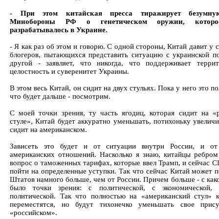
- При этом китайская пресса тиражирует безумну
Минобороны РФ о генетическом оружии, котор
разрабатывалось в Украине.
- Я как раз об этом и говорю. С одной стороны, Китай давит у 
блогеров, пытающихся представить ситуацию с украинской по
другой - заявляет, что никогда, что поддерживает терри
целостность и суверенитет Украины.
В этом весь Китай, он сидит на двух стульях. Пока у него это по
что будет дальше - посмотрим.
С моей точки зрения, ту часть ягодиц, которая сидит на «
стуле», Китай будет аккуратно уменьшать, потихоньку увеличи
сидит на американском.
Зависеть это будет и от ситуации внутри России, и от 
американских отношений. Насколько я знаю, китайцы ребром
вопрос о таможенных тарифах, которые ввел Трамп, и сейчас 
пойти на определенные уступки. Так что сейчас Китай может п
Штатов намного больше, чем от России. Причем больше - с как
было точки зрения: с политической, с экономической, 
политической. Так что полностью на «американский стул» 
переместятся, но будут тихонечко уменьшать свое прису
«российском».