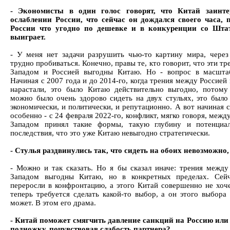
- Экономисты в один голос говорят, что Китай заинте
ослаблении России, что сейчас он дождался своего часа, 
России что угодно по дешевке и в конкуренции со Шта
выиграет.
- У меня нет задачи разрушить чью-то картину мира, через
трудно пробиваться. Конечно, правы те, кто говорит, что эти т
Западом и Россией выгодны Китаю. Но - вопрос в масшта
Начиная с 2007 года и до 2014-го, когда трения между Россие
нарастали, это было Китаю действительно выгодно, потому
можно было очень здорово сидеть на двух стульях, это было
экономически, и политически, и репутационно. А вот начиная с
особенно - с 24 февраля 2022-го, конфликт, мягко говоря, межд
Западом принял такие формы, такую глубину и потенциал
последствия, что это уже Китаю невыгодно стратегически.
- Стулья раздвинулись так, что сидеть на обоих невозможно
- Можно и так сказать. Но я бы сказал иначе: трения между
Западом выгодны Китаю, но в конкретных пределах. Сейч
переросли в конфронтацию, а этого Китай совершенно не хоче
теперь требуется сделать какой-то выбор, а он этого выбора 
может. В этом его драма.
- Китай поможет смягчить давление санкций на Россию или
подножку, почувствовав слабость партнера?