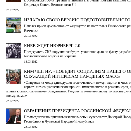
В Хабаровске Юрий Трутнев и Николай Патрушев провели выездное со
Секретаря Совета Безопасности РФ
07.07.2022
ИЗЛАГАЮ СВОЮ ВЕРСИЮ ПОДГОТОВИТЕЛЬНОГО
Начался прием документов от кандидатов на пост главы Елизовского ра
Камчатки
25.03.2022
КИЕВ ЖДЕТ НЮРНБЕРГ 2.0
Председатель СКР поручил возбудить уголовное дело по факту разрабо
биологического оружия на Украине
18.03.2022
КИМ ЧЕН ИР: «ПОБЕДИТ СОЦИАЛИЗМ НАШЕГО О
СЛУЖАЩИЙ ИНТЕРЕСАМ НАРОДНЫХ МАСС»
«Опираясь на мощь единодушия и сплоченности вождя, партии и масс,
сорвать антисоциалистические происки империалистов и реакционеров,
прийти к самостоятельному объединению Родины, к окончательному торжеству дела
коммунизма.»
22.02.2022
ОБРАЩЕНИЕ ПРЕЗИДЕНТА РОССИЙСКОЙ ФЕДЕРА
Незамедлительно признать независимость и суверенитет Донецкой Наро
Республики и Луганской Народной Республики
22.02.2022