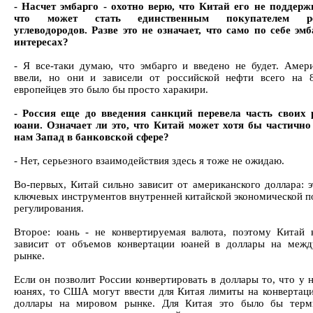
- Насчет эмбарго - охотно верю, что Китай его не поддерж
что может стать единственным покупателем ро
углеводородов. Разве это не означает, что само по себе эмб
интересах?
- Я все-таки думаю, что эмбарго и введено не будет. Амер
ввели, но они и зависели от российской нефти всего на
европейцев это было бы просто харакири.
- Россия еще до введения санкций перевела часть своих 
юани. Означает ли это, что Китай может хотя бы частично
нам Запад в банковской сфере?
- Нет, серьезного взаимодействия здесь я тоже не ожидаю.
Во-первых, Китай сильно зависит от американского доллара: э
ключевых инструментов внутренней китайской экономической по
регулирования.
Второе: юань - не конвертируемая валюта, поэтому Китай 
зависит от объемов конвертации юаней в доллары на меж
рынке.
Если он позволит России конвертировать в доллары то, что у 
юанях, то США могут ввести для Китая лимиты на конвертац
доллары на мировом рынке. Для Китая это было бы терм