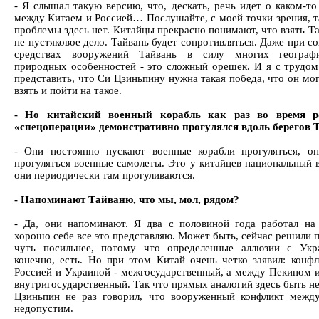
- Я слышал такую версию, что, дескать, речь идет о каком-то
между Китаем и Россией… Послушайте, с моей точки зрения, т
проблемы здесь нет. Китайцы прекрасно понимают, что взять Та
не пустяковое дело. Тайвань будет сопротивляться. Даже при 
средствах вооружений Тайвань в силу многих географ
природных особенностей - это сложный орешек. И я с трудом
представить, что Си Цзиньпину нужна такая победа, что он мо
взять и пойти на такое.
- Но китайский военный корабль как раз во время р
«спецоперации» демонстративно прогулялся вдоль берегов 
- Они постоянно пускают военные корабли прогуляться, о
прогуляться военные самолеты. Это у китайцев национальный в
они периодически там прогуливаются.
- Напоминают Тайваню, что мы, мол, рядом?
- Да, они напоминают. Я два с половиной года работал на
хорошо себе все это представляю. Может быть, сейчас решили 
чуть посильнее, потому что определенные аллюзии с Укр
конечно, есть. Но при этом Китай очень четко заявил: конф
Россией и Украиной - межгосударственный, а между Пекином и
внутригосударственный. Так что прямых аналогий здесь быть н
Цзиньпин не раз говорил, что вооруженный конфликт межд
недопустим.