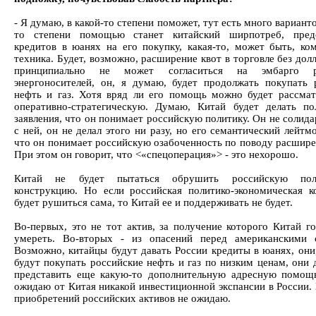
- Я думаю, в какой-то степени поможет, тут есть много варианто
то степени помощью станет китайский ширпотреб, предо
кредитов в юанях на его покупку, какая-то, может быть, ко
техника. Будет, возможно, расширение квот в торговле без дол
принципиально не может согласиться на эмбарго р
энергоносителей, он, я думаю, будет продолжать покупать 
нефть и газ. Хотя вряд ли его помощь можно будет рассмат
оперативно-стратегическую. Думаю, Китай будет делать по
заявления, что он понимает российскую политику. Он не солид
с ней, он не делал этого ни разу, но его семантический лейтм
что он понимает российскую озабоченность по поводу расшир
При этом он говорит, что <«спецоперация»> - это нехорошо.
Китай не будет пытаться обрушить российскую пол
конструкцию. Но если российская политико-экономическая к
будет рушиться сама, то Китай ее и поддерживать не будет.
Во-первых, это не тот актив, за получение которого Китай го
умереть. Во-вторых - из опасений перед американскими 
Возможно, китайцы будут давать России кредиты в юанях, они,
будут покупать российские нефть и газ по низким ценам, они 
представить еще какую-то дополнительную адресную помощ
ожидаю от Китая никакой инвестиционной экспансии в России. 
приобретений российских активов не ожидаю.