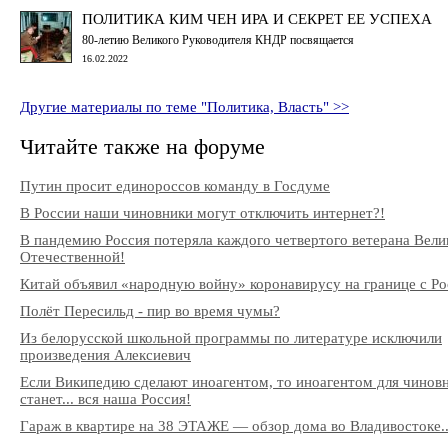
ПОЛИТИКА КИМ ЧЕН ИРА И СЕКРЕТ ЕЕ УСПЕХА
80-летию Великого Руководителя КНДР посвящается
16.02.2022
Другие материалы по теме "Политика, Власть" >>
Читайте также на форуме
Путин просит единороссов команду в Госдуме
В России наши чиновники могут отключить интернет?!
В пандемию Россия потеряла каждого четвертого ветерана Вели
Отечественной!
Китай объявил «народную войну» коронавирусу на границе с Ро
Полёт Пересильд - пир во время чумы?
Из белорусской школьной программы по литературе исключили
произведения Алексиевич
Если Википедию сделают иноагентом, то иноагентом для чинов
станет... вся наша Россия!
Гараж в квартире на 38 ЭТАЖЕ — обзор дома во Владивостоке..