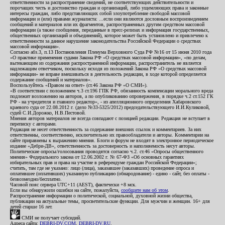
ответственности за распространение сведений, не соответствующих действительности и
порочащих честь и достоинство граждан и организаций, либо ущемляющих права и законные
интересы граждан, либо представляющих собой злоупотребление свободой массовой
информации и (или) правами журналиста: ...если они являются дословным воспроизведением
сообщений и материалов или их фрагментов, распространенных другим средством массовой
информации (а также сообщения, переданные в пресс-релизах и информация государственных,
общественных организаций и объединений), которое может быть установлено и привлечено к
ответственности за данное нарушение законодательства Российской Федерации о средствах
массовой информации».
Согласно абз.3, п.13 Постановления Пленума Верховного Суда РФ №16 от 15 июня 2010 года
«О практике применения судами Закона РФ «О средствах массовой информации», «по делам,
вытекающим из содержания распространенной информации, распространитель не является
надлежащим ответчиком, поскольку исходя из положений Закона РФ «О средствах массовой
информации» не вправе вмешиваться в деятельность редакции, в ходе которой определяется
содержание сообщений и материалов».
Воспользуйтесь «Правом на ответ» (ст.46 Закона РФ «О СМИ»).
«В соответствии с положением ч.3 ст.196 ГПК РФ, обязанность компенсации морального вреда
подлежит возложению на авторов, а по опубликованию опровержения, в порядке ч.2 ст.152 ГК
РФ - на учредителя и главного редактор», - из апелляционного определения Хабаровского
краевого суда от 22.08.2012 г. (дело №33-5325/2012) председательствующего И.И.Куликовой,
судей С.И.Дорожко, Н.В.Пестовой.
Мнения авторов материалов не всегда совпадают с позицией редакции. Редакция не вступает в
переписку с авторами.
Редакция не несет ответственность за содержание внешних ссылок и комментариев. За них
ответственны, соответственно, исключительно их правообладатели и авторы. Комментарии на
сайте приравнены к выражению мнения. Блоги и форум не входят в электронное периодическое
издание «Дебри-ДВ», ответственность за достоверность и наполняемость несут авторы.
Политические опросы/голосования проводятся согласно ч.2. ст.46 «Опросы общественного
мнения» Федерального закона от 12.06.2002 г. № 67-ФЗ «Об основных гарантиях
избирательных прав и права на участие в референдуме граждан Российской Федерации»;
считать, там где не указано: лицо (лица), заказавшее (заказавших) проведение опроса и
оплатившее (оплативших) указанную публикацию (обнародование) - едино - сайт, без оплаты -
безвозмездно/бесплатно.
Часовой пояс сервера UTC+11 (AEST), фактически +8 мск.
Если вы обнаружили ошибки на сайте, пожалуйста,
сообщите нам об этом
.
Распространение информации о политической, социальной, духовной жизни общества,
публикации на актуальные темы, просветительские функции. Для мужчин и женщин. 16+ для
детей старше 16 лет.
СМИ не получает субсидий.
Адреса сайта:
DEBRI-DV.COM
,
DEBRI-DV.RU
.