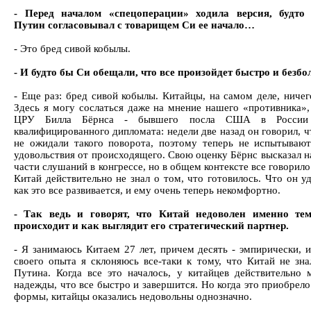
- Перед началом «спецоперации» ходила версия, будто 
Путин согласовывал с товарищем Си ее начало…
- Это бред сивой кобылы.
- И будто бы Си обещали, что все произойдет быстро и безбо
- Еще раз: бред сивой кобылы. Китайцы, на самом деле, ничег
Здесь я могу сослаться даже на мнение нашего «противника»,
ЦРУ Билла Бёрнса - бывшего посла США в России
квалифицированного дипломата: недели две назад он говорил, 
не ожидали такого поворота, поэтому теперь не испытываю
удовольствия от происходящего. Свою оценку Бёрнс высказал н
части слушаний в конгрессе, но в общем контексте все говорило
Китай действительно не знал о том, что готовилось. Что он у
как это все развивается, и ему очень теперь некомфортно.
- Так ведь и говорят, что Китай недоволен именно тем
происходит и как выглядит его стратегический партнер.
- Я занимаюсь Китаем 27 лет, причем десять - эмпирически, и
своего опыта я склоняюсь все-таки к тому, что Китай не зна
Путина. Когда все это началось, у китайцев действительно 
надежды, что все быстро и завершится. Но когда это приобрел
формы, китайцы оказались недовольны однозначно.