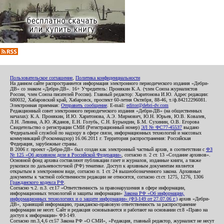
Пользовательское соглашение
,
Политика конфиденциальности
На данном сайте распространяется информация электронного периодического издания «Дебри-
ДВ» со знаком «Дебри-ДВ». 16+ Учредитель: Пронякин К.А. (член Союза журналистов
России, член Союза писателей России). Главный редактор: Харитонова И.Ю. Адрес редакции:
680032, Хабаровский край, Хабаровск, проспект 60-летия Октября, 88-46, т./ф.84212296081.
Электронная приемная:
Отправить сообщение
. E-mail:
editor@debri-dv.com
Редакционный совет электронного периодического издания «Дебри-ДВ» (на общественных
началах): К.А. Пронякин, И.Ю. Харитонова, А.Э. Мирмович, Ю.Н. Юрьев, Ю.В. Ковалев,
Л.Н. Левина, А.Ю. Жданов, Е.Н. Голубь, С.Н. Бурындин, Б.М. Сухинин, О.В. Егорова
Свидетельство о регистрации СМИ (Регистрационный номер)
ЭЛ № ФС77-45537
выдано
Федеральной службой по надзору в сфере связи, информационных технологий и массовых
коммуникаций (Роскомнадзор) 16.06.2011 г. Территория распространения: Российская
Федерация, зарубежные страны.
В 2006 г. проект «Дебри-ДВ» был создан как электронный частный архив, в соответствии с
ФЗ
№ 125 «Об архивном деле в Российской Федерации»
, согласно п. 2 ст. 13 «Создание архивов».
Основной фонд архива составляют публикации газет и журналов, изданные книги, а также
рукописи по дальневосточной (РФ) тематике. Доступ к архивным документам является
открытым в электронном виде, согласно п. 1 ст. 24 вышеобозначенного закона. Архивные
документы к частной собственности редакции не относятся, согласно ст.ст. 1275, 1276, 1306
Гражданского кодекса РФ
.
Согласно ч.2. п.3. ст.17 «Ответственность за правонарушения в сфере информации,
информационных технологий и защиты информации»
Закона РФ «Об информации,
информационных технологиях и о защите информации» (ФЗ-149 от 27.07.06 г.)
архив «Дебри-
ДВ», хранящий информацию, гражданско-правовую ответственность за распространение
информации не несет. Сайт и редакция основываются и работают на основании ст.8 «Право на
доступ к информации» ФЗ-149.
Согласно пп.3,4,6 ст.57 Закона РФ «О СМИ», «Редакция, главный редактор, журналист не несут