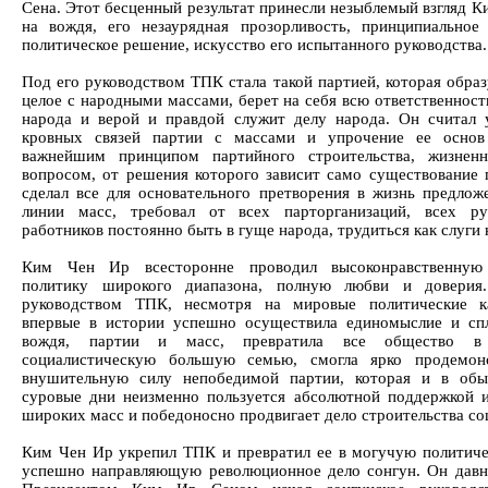
Сена. Этот бесценный результат принесли незыблемый взгляд К
на вождя, его незаурядная прозорливость, принципиальное
политическое решение, искусство его испытанного руководства.
Под его руководством ТПК стала такой партией, которая образ
целое с народными массами, берет на себя всю ответственност
народа и верой и правдой служит делу народа. Он считал 
кровных связей партии с массами и упрочение ее основ
важнейшим принципом партийного строительства, жизнен
вопросом, от решения которого зависит само существование 
сделал все для основательного претворения в жизнь предло
линии масс, требовал от всех парторганизаций, всех ру
работников постоянно быть в гуще народа, трудиться как слуги 
Ким Чен Ир всесторонне проводил высоконравственную 
политику широкого диапазона, полную любви и доверия
руководством ТПК, несмотря на мировые политические ка
впервые в истории успешно осуществила единомыслие и сп
вождя, партии и масс, превратила все общество в
социалистическую большую семью, смогла ярко продемонс
внушительную силу непобедимой партии, которая и в обы
суровые дни неизменно пользуется абсолютной поддержкой 
широких масс и победоносно продвигает дело строительства со
Ким Чен Ир укрепил ТПК и превратил ее в могучую политиче
успешно направляющую революционное дело сонгун. Он давн