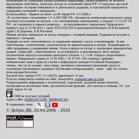
вытекающим из содержания распространенной информации, распространитель не является
надлежащим ответчиком, поскольку исходя из положений Закона РФ «О средствах массовой
информации» не вправе вмешиваться в деятельность редакции, в ходе которой определяется
содержание сообщений и материалов».
Воспользуйтесь «Правом на ответ» (ст.46 Закона РФ «О СМИ»).
«В соответствии с положением ч.3 ст.196 ГПК РФ, обязанность компенсации морального вреда
подлежит возложению на авторов, а по опубликованию опровержения, в порядке ч.2 ст.152 ГК
РФ - на учредителя и главного редактор», - из апелляционного определения Хабаровского
краевого суда от 22.08.2012 г. (дело №33-5325/2012) председательствующего И.И.Куликовой,
судей С.И.Дорожко, Н.В.Пестовой.
Мнения авторов материалов не всегда совпадают с позицией редакции. Редакция не вступает в
переписку с авторами.
Редакция не несет ответственность за содержание внешних ссылок и комментариев. За них
ответственны, соответственно, исключительно их правообладатели и авторы. Комментарии на
сайте приравнены к выражению мнения. Блоги и форум не входят в электронное периодическое
издание «Дебри-ДВ», ответственность за достоверность и наполняемость несут авторы.
Политические опросы/голосования проводятся согласно ч.2. ст.46 «Опросы общественного
мнения» Федерального закона от 12.06.2002 г. № 67-ФЗ «Об основных гарантиях
избирательных прав и права на участие в референдуме граждан Российской Федерации»;
считать, там где не указано: лицо (лица), заказавшее (заказавших) проведение опроса и
оплатившее (оплативших) указанную публикацию (обнародование) - едино - сайт, без оплаты -
безвозмездно/бесплатно.
Часовой пояс сервера UTC+11 (AEST), фактически +8 мск.
Если вы обнаружили ошибки на сайте, пожалуйста,
сообщите нам об этом
.
Распространение информации о политической, социальной, духовной жизни общества,
публикации на актуальные темы, просветительские функции. Для мужчин и женщин. 16+ для
детей старше 16 лет.
СМИ не получает субсидий.
Адреса сайта:
DEBRI-DV.COM
,
DEBRI-DV.RU
.
В социальных сетях:
© Дебри-ДВ, 20.04.2006 - 2026