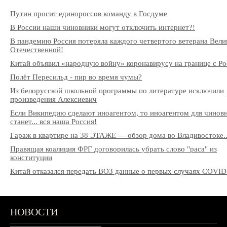
Путин просит единороссов команду в Госдуме
В России наши чиновники могут отключить интернет?!
В пандемию Россия потеряла каждого четвертого ветерана Вели
Отечественной!
Китай объявил «народную войну» коронавирусу на границе с Ро
Полёт Пересильд - пир во время чумы?
Из белорусской школьной программы по литературе исключили
произведения Алексиевич
Если Википедию сделают иноагентом, то иноагентом для чинов
станет... вся наша Россия!
Гараж в квартире на 38 ЭТАЖЕ — обзор дома во Владивостоке..
Правящая коалиция ФРГ договорилась убрать слово "раса" из
конституции
Китай отказался передать ВОЗ данные о первых случаях COVID
НОВОСТИ