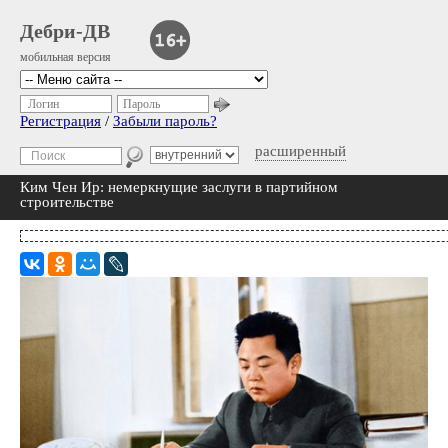
Дебри-ДВ
мобильная версия
Логин
Пароль
Регистрация
/
Забыли пароль?
расширенный
Ким Чен Ир: немеркнущие заслуги в партийном
строительстве