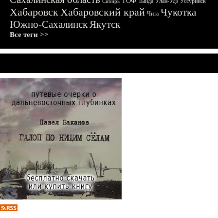
ТОФ
Тында
Улан-Удэ
Уссурийск
Сибирь
Хабаровск
Хабаровский край
Чукотка
Чита
Южно-Сахалинск
Якутск
Все теги >>