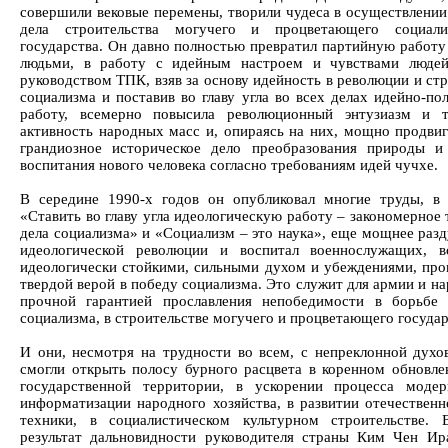
совершили вековые перемены, творили чудеса в осуществлении
дела строительства могучего и процветающего социалис
государства. Он давно полностью превратил партийную работу 
людьми, в работу с идейным настроем и чувствами людей
руководством ТПК, взяв за основу идейность в революции и ст
социализма и поставив во главу угла во всех делах идейно-по
работу, всемерно повысила революционный энтузиазм и т
активность народных масс и, опираясь на них, мощно продвиг
грандиозное историческое дело преобразования природы и
воспитания нового человека согласно требованиям идей чучхе.
В середине 1990-х годов он опубликовал многие труды, в
«Ставить во главу угла идеологическую работу – закономерное
дела социализма» и «Социализм – это наука», еще мощнее разд
идеологической революции и воспитал военнослужащих, в
идеологически стойкими, сильными духом и убеждениями, пр
твердой верой в победу социализма. Это служит для армии и н
прочной гарантией прославления непобедимости в борьбе
социализма, в строительстве могучего и процветающего государ
И они, несмотря на трудности во всем, с непреклонной духо
смогли открыть полосу бурного расцвета в коренном обновле
государственной территории, в ускорении процесса моде
информатизации народного хозяйства, в развитии отечественн
техники, в социалистическом культурном строительстве.
результат дальновидности руководителя страны Ким Чен Ир