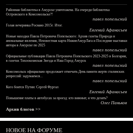
Районная библиотека в Амурске уничтожена. На очереди библиотека
Островского в Комсомольске?!
павел попельский
Голая вечеринка Роснано 2015г. Итог.
Евгений Афанасьев
Новые находки Павла Петровича Попельского: Архив газеты Природа и
аномальные явления, Неизвестная карта НижнеАмурЛага и Последние выставки
автора в Амурске по 2025
павел попельский
Официальные публикации Павла Петровича Попельского 2023-2025 в Болгарии,
в газетах Тихоокеанская Звезда и Наш Город Амурск
павел попельский
Комсомольск официально продолжает отмечать День памяти жертв сталинских
репрессий: задумаемся...
павел попельский
Кого боится Путин: Сергей Фургал
Евгений Афанасьев
Повышение платы в автобусах за проезд: кто виноват, и что делать?
Олег Паньков
Архив блогов >>
НОВОЕ НА ФОРУМЕ