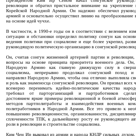
Президентом Ким Ир Сеном начал сонгунское руководс
революции и обратил пристальное внимание на укрепление 
Корейской Народной Армии. Он надежно обеспечил руково
армией и основательно осуществил линию на преобразование 
на основе идей чучхе.
В частности, в 1990-е годы он в соответствии с велением из
ситуации и обстановки определил политику сонгун как основ
ведения политики при социализме и еще более укрепил, разв
руководящую политическую организацию в сонгунской революц
Он, считав сонгун жизненной артерией партии и революции,
вопросы на основе принципа приоритета военного дела. Он,
Народную Армию как главную движущую силу в сверш
социализма, непрерывно продолжал сонгунский поход и 
направлял Народную Армию, чтобы она отлично выполняла с
и роль как знаменосца сонгунской революции. Он призвал всех
всемерно перенимать идейно-политические качества народ
требовал от парторганизаций и партработников сдел
достоянием яркие примеры революционной и боевой атмосфе
методов партполитработы и взаимодействия военных ком
политработников в Народной Армии. Все это привело к не
повышению революционности, организованности, дисциплинир
сплоченности ТПК, к дальнейшему росту ее руководящего ав
роли в революции и строительстве социализма.
Ким Чен Ир выковал из армии и народа КНДР сильных духом,