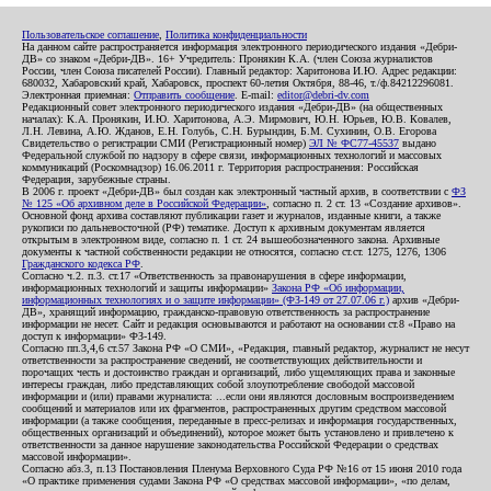
Пользовательское соглашение
,
Политика конфиденциальности
На данном сайте распространяется информация электронного периодического издания «Дебри-
ДВ» со знаком «Дебри-ДВ». 16+ Учредитель: Пронякин К.А. (член Союза журналистов
России, член Союза писателей России). Главный редактор: Харитонова И.Ю. Адрес редакции:
680032, Хабаровский край, Хабаровск, проспект 60-летия Октября, 88-46, т./ф.84212296081.
Электронная приемная:
Отправить сообщение
. E-mail:
editor@debri-dv.com
Редакционный совет электронного периодического издания «Дебри-ДВ» (на общественных
началах): К.А. Пронякин, И.Ю. Харитонова, А.Э. Мирмович, Ю.Н. Юрьев, Ю.В. Ковалев,
Л.Н. Левина, А.Ю. Жданов, Е.Н. Голубь, С.Н. Бурындин, Б.М. Сухинин, О.В. Егорова
Свидетельство о регистрации СМИ (Регистрационный номер)
ЭЛ № ФС77-45537
выдано
Федеральной службой по надзору в сфере связи, информационных технологий и массовых
коммуникаций (Роскомнадзор) 16.06.2011 г. Территория распространения: Российская
Федерация, зарубежные страны.
В 2006 г. проект «Дебри-ДВ» был создан как электронный частный архив, в соответствии с
ФЗ
№ 125 «Об архивном деле в Российской Федерации»
, согласно п. 2 ст. 13 «Создание архивов».
Основной фонд архива составляют публикации газет и журналов, изданные книги, а также
рукописи по дальневосточной (РФ) тематике. Доступ к архивным документам является
открытым в электронном виде, согласно п. 1 ст. 24 вышеобозначенного закона. Архивные
документы к частной собственности редакции не относятся, согласно ст.ст. 1275, 1276, 1306
Гражданского кодекса РФ
.
Согласно ч.2. п.3. ст.17 «Ответственность за правонарушения в сфере информации,
информационных технологий и защиты информации»
Закона РФ «Об информации,
информационных технологиях и о защите информации» (ФЗ-149 от 27.07.06 г.)
архив «Дебри-
ДВ», хранящий информацию, гражданско-правовую ответственность за распространение
информации не несет. Сайт и редакция основываются и работают на основании ст.8 «Право на
доступ к информации» ФЗ-149.
Согласно пп.3,4,6 ст.57 Закона РФ «О СМИ», «Редакция, главный редактор, журналист не несут
ответственности за распространение сведений, не соответствующих действительности и
порочащих честь и достоинство граждан и организаций, либо ущемляющих права и законные
интересы граждан, либо представляющих собой злоупотребление свободой массовой
информации и (или) правами журналиста: ...если они являются дословным воспроизведением
сообщений и материалов или их фрагментов, распространенных другим средством массовой
информации (а также сообщения, переданные в пресс-релизах и информация государственных,
общественных организаций и объединений), которое может быть установлено и привлечено к
ответственности за данное нарушение законодательства Российской Федерации о средствах
массовой информации».
Согласно абз.3, п.13 Постановления Пленума Верховного Суда РФ №16 от 15 июня 2010 года
«О практике применения судами Закона РФ «О средствах массовой информации», «по делам,