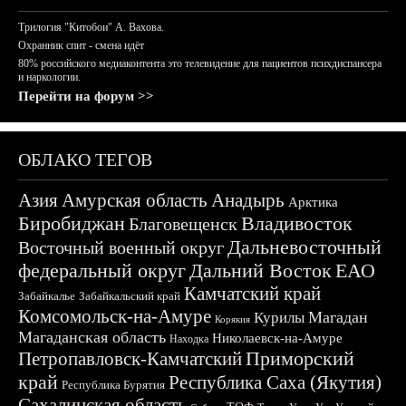
Трилогия "Китобои" А. Вахова.
Охранник спит - смена идёт
80% российского медиаконтента это телевидение для пациентов психдиспансера
и наркологии.
Перейти на форум >>
ОБЛАКО ТЕГОВ
Азия
Амурская область
Анадырь
Арктика
Биробиджан
Владивосток
Благовещенск
Дальневосточный
Восточный военный округ
федеральный округ
Дальний Восток
ЕАО
Камчатский край
Забайкалье
Забайкальский край
Комсомольск-на-Амуре
Магадан
Курилы
Корякия
Магаданская область
Николаевск-на-Амуре
Находка
Приморский
Петропавловск-Камчатский
край
Республика Саха (Якутия)
Республика Бурятия
Сахалинская область