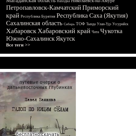
Магаданская область
Николаевск-на-Амуре
Находка
Приморский
Петропавловск-Камчатский
край
Республика Саха (Якутия)
Республика Бурятия
Сахалинская область
ТОФ
Тында
Улан-Удэ
Уссурийск
Сибирь
Хабаровск
Хабаровский край
Чукотка
Чита
Южно-Сахалинск
Якутск
Все теги >>