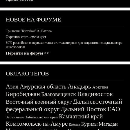
НОВОЕ НА ФОРУМЕ
Трилогия "Китобои" А. Вахова.
Охранник спит - смена идёт
80% российского медиаконтента это телевидение для пациентов психдиспансера
и наркологии.
Перейти на форум >>
ОБЛАКО ТЕГОВ
Азия
Амурская область
Анадырь
Арктика
Биробиджан
Владивосток
Благовещенск
Дальневосточный
Восточный военный округ
федеральный округ
Дальний Восток
ЕАО
Камчатский край
Забайкалье
Забайкальский край
Комсомольск-на-Амуре
Магадан
Курилы
Корякия