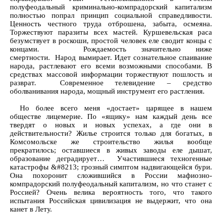
полуфеодальный криминально-компрадорский капитализм
полностью попрал принцип социальной справедливости.
Ценность честного труда отброшена, забыта, осмеяна.
Торжествуют паразиты всех мастей. Куршевельская раса
безумствует в роскоши, простой человек еле сводит концы с
концами. Рождаемость значительно ниже
смертности. Народ вымирает. Идет сознательное спаивание
народа, растлевают его всеми возможными способами. В
средствах массовой информации торжествуют пошлость и
разврат. Современное телевидение – средство
оболванивания народа, мощный инструмент его растления.
Но более всего меня «достает» царящее в нашем
обществе лицемерие. По «ящику» нам каждый день все
твердят о новых и новых успехах, а где они в
действительности? Жилье строится только для богатых, в
Комсомольске же строительство жилья вообще
прекратилось; оставшиеся в живых заводы еле дышат,
образование деградирует… Участившиеся техногенные
катастрофы &#8213; грозный симптом надвигающейся бури.
Она похоронит сложившийся в России мафиозно-
компрадорский полуфеодальный капитализм, но что станет с
Россией? Очень велика вероятность того, что такого
испытания Российская цивилизация не выдержит, что она
канет в Лету.