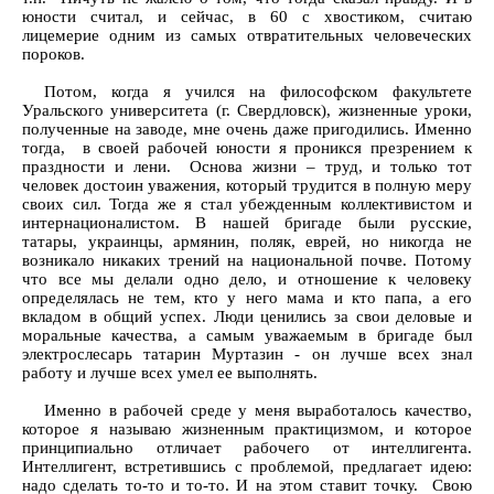
юности считал, и сейчас, в 60 с хвостиком, считаю
лицемерие одним из самых отвратительных человеческих
пороков.
Потом, когда я учился на философском факультете
Уральского университета (г. Свердловск), жизненные уроки,
полученные на заводе, мне очень даже пригодились. Именно
тогда, в своей рабочей юности я проникся презрением к
праздности и лени. Основа жизни – труд, и только тот
человек достоин уважения, который трудится в полную меру
своих сил. Тогда же я стал убежденным коллективистом и
интернационалистом. В нашей бригаде были русские,
татары, украинцы, армянин, поляк, еврей, но никогда не
возникало никаких трений на национальной почве. Потому
что все мы делали одно дело, и отношение к человеку
определялась не тем, кто у него мама и кто папа, а его
вкладом в общий успех. Люди ценились за свои деловые и
моральные качества, а самым уважаемым в бригаде был
электрослесарь татарин Муртазин - он лучше всех знал
работу и лучше всех умел ее выполнять.
Именно в рабочей среде у меня выработалось качество,
которое я называю жизненным практицизмом, и которое
принципиально отличает рабочего от интеллигента.
Интеллигент, встретившись с проблемой, предлагает идею:
надо сделать то-то и то-то. И на этом ставит точку. Свою