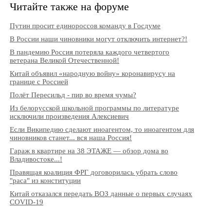
Читайте также на форуме
Путин просит единороссов команду в Госдуме
В России наши чиновники могут отключить интернет?!
В пандемию Россия потеряла каждого четвертого
ветерана Великой Отечественной!
Китай объявил «народную войну» коронавирусу на
границе с Россией
Полёт Пересильд - пир во время чумы?
Из белорусской школьной программы по литературе
исключили произведения Алексиевич
Если Википедию сделают иноагентом, то иноагентом для
чиновников станет... вся наша Россия!
Гараж в квартире на 38 ЭТАЖЕ — обзор дома во
Владивостоке...!
Правящая коалиция ФРГ договорилась убрать слово
"раса" из конституции
Китай отказался передать ВОЗ данные о первых случаях
COVID-19