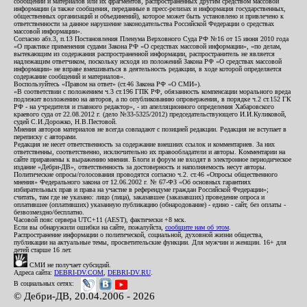
сообщений и материалов или их фрагментов, распространенных другим средством массовой
информации (а также сообщения, переданные в пресс-релизах и информация государственных,
общественных организаций и объединений), которое может быть установлено и привлечено к
ответственности за данное нарушение законодательства Российской Федерации о средствах
массовой информации».
Согласно абз.3, п.13 Постановления Пленума Верховного Суда РФ №16 от 15 июня 2010 года
«О практике применения судами Закона РФ «О средствах массовой информации», «по делам,
вытекающим из содержания распространенной информации, распространитель не является
надлежащим ответчиком, поскольку исходя из положений Закона РФ «О средствах массовой
информации» не вправе вмешиваться в деятельность редакции, в ходе которой определяется
содержание сообщений и материалов».
Воспользуйтесь «Правом на ответ» (ст.46 Закона РФ «О СМИ»).
«В соответствии с положением ч.3 ст.196 ГПК РФ, обязанность компенсации морального вреда
подлежит возложению на авторов, а по опубликованию опровержения, в порядке ч.2 ст.152 ГК
РФ - на учредителя и главного редактор», - из апелляционного определения Хабаровского
краевого суда от 22.08.2012 г. (дело №33-5325/2012) председательствующего И.И.Куликовой,
судей С.И.Дорожко, Н.В.Пестовой.
Мнения авторов материалов не всегда совпадают с позицией редакции. Редакция не вступает в
переписку с авторами.
Редакция не несет ответственность за содержание внешних ссылок и комментариев. За них
ответственны, соответственно, исключительно их правообладатели и авторы. Комментарии на
сайте приравнены к выражению мнения. Блоги и форум не входят в электронное периодическое
издание «Дебри-ДВ», ответственность за достоверность и наполняемость несут авторы.
Политические опросы/голосования проводятся согласно ч.2. ст.46 «Опросы общественного
мнения» Федерального закона от 12.06.2002 г. № 67-ФЗ «Об основных гарантиях
избирательных прав и права на участие в референдуме граждан Российской Федерации»;
считать, там где не указано: лицо (лица), заказавшее (заказавших) проведение опроса и
оплатившее (оплативших) указанную публикацию (обнародование) - едино - сайт, без оплаты -
безвозмездно/бесплатно.
Часовой пояс сервера UTC+11 (AEST), фактически +8 мск.
Если вы обнаружили ошибки на сайте, пожалуйста,
сообщите нам об этом
.
Распространение информации о политической, социальной, духовной жизни общества,
публикации на актуальные темы, просветительские функции. Для мужчин и женщин. 16+ для
детей старше 16 лет.
СМИ не получает субсидий.
Адреса сайта:
DEBRI-DV.COM
,
DEBRI-DV.RU
.
В социальных сетях:
© Дебри-ДВ, 20.04.2006 - 2026