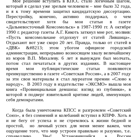
Мое решение вступить в КПСС стало логичным шагом,
который я сделал уже зрелым человеком – мне было 32 года,
и я к тому времени защитил кандидатскую диссертацию.
Перестройку, конечно, активно поддержал, о чем
свидетельствуют хотя бы мои статьи в газете
«Дальневосточный Комсомольск» в 1987-1990 гг. А октябре
1990 г. редактор газеты А.Г. Кикоть заткнул мне рот, молвив:
«Пусть комсомольчане отдохнут от статей Лившица».
Отдыхают вот уже скоро 20 лет. Правда, только от статей в
«ДВК» &#8213; этом убогом официозе городской
администрации, непрерывно возносящем хвалу величайшему
из мэров В.П. Михалеву. 6 лет я вынужден был молчать,
потом стал печататься в других изданиях. В настоящее
время мои публицистические статьи появляются
преимущественно в газете «Советская Россия», а в 2007 году
за эти свои материалы я стал лауреатом премии «Слово к
народу». В 2003 году в издательстве «ЭКСМО» вышла моя
книга «Провинциальная демшиза: взгляд из глубинки», в
которой я подверг язвительной критике людей, именующих
себя демократами.
Когда была уничтожена КПСС и разгромлен «Советский
Союз», я без сомнений и колебаний вступил в КПРФ. Хоть я
и не бегу от успеха и не стремлюсь к жизни бедной и
простой, но личный успех для меня менее важен, чем
ощущение того, что мир устроен правильно и разумно, т.е.
справедливо. Увы! Установившийся в России