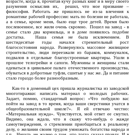
возрасте, когда я, прочитав кучу разных книг и в меру своего
разумения осмыслив их, решил, что мое призвание –
философия. Работать же пришлось не из-за влечения к
романтике рабочей профессии: мать по болезни не работала,
а в семье, кроме меня, было еще трое детей. Время было
послевоенное, все жили очень скромно. Пошел на завод - в
семье стало два кормильца, и в доме появилось подобие
достатка. Наша семья не была исключением. В
шестидесятые годы начался стремительный рост
благосостояния народа. Развернулось массовое жилищное
строительство, люди переезжали из бараков, коммуналок,
подвалов в отдельные благоустроенные квартиры. Ушли в
прошлое телогрейки и сапоги. Мужчины и женщины стали
одеваться в цивильное пальто отечественного производства,
обуваться в добротные туфли, сшитые у нас же. Да и питание
стало гораздо более разнообразным.
Как-то в доменный цех пришла журналистка из заводской
многотиражки: написать материал о молодых рабочих.
Задает, помню, стандартный вопрос: «Что побудило вас
пойти на завод в то время, когда ваши сверстники учатся в
общеобразовательной школе?». Я ей отвечаю честно:
«Материальная нужда». Чувствуется, мой ответ ее смутил.
Видимо, она ждала, что я скажу что-нибудь о жажде
самоутверждения, о стремлении приобщиться к реальному
делу, о желании своим трудом умножать богатства народа и
т.п. Ничуть не жалею о том, что тогда сказал правду. И в