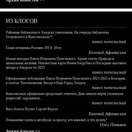
Архив новостей >>
ИЗ БЛОГОВ
Районная библиотека в Амурске уничтожена. На очереди библиотека
Островского в Комсомольске?!
павел попельский
Голая вечеринка Роснано 2015г. Итог.
Евгений Афанасьев
Новые находки Павла Петровича Попельского: Архив газеты Природа и
аномальные явления, Неизвестная карта НижнеАмурЛага и Последние выставки
автора в Амурске по 2025
павел попельский
Официальные публикации Павла Петровича Попельского 2023-2025 в Болгарии,
в газетах Тихоокеанская Звезда и Наш Город Амурск
павел попельский
Комсомольск официально продолжает отмечать День памяти жертв сталинских
репрессий: задумаемся...
павел попельский
Кого боится Путин: Сергей Фургал
Евгений Афанасьев
Повышение платы в автобусах за проезд: кто виноват, и что делать?
Олег Паньков
Архив блогов >>