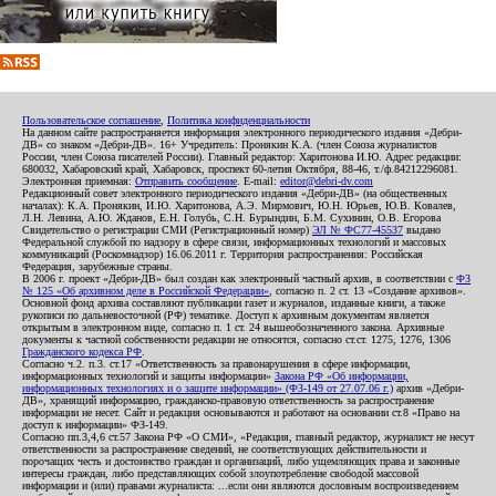
Пользовательское соглашение
,
Политика конфиденциальности
На данном сайте распространяется информация электронного периодического издания «Дебри-
ДВ» со знаком «Дебри-ДВ». 16+ Учредитель: Пронякин К.А. (член Союза журналистов
России, член Союза писателей России). Главный редактор: Харитонова И.Ю. Адрес редакции:
680032, Хабаровский край, Хабаровск, проспект 60-летия Октября, 88-46, т./ф.84212296081.
Электронная приемная:
Отправить сообщение
. E-mail:
editor@debri-dv.com
Редакционный совет электронного периодического издания «Дебри-ДВ» (на общественных
началах): К.А. Пронякин, И.Ю. Харитонова, А.Э. Мирмович, Ю.Н. Юрьев, Ю.В. Ковалев,
Л.Н. Левина, А.Ю. Жданов, Е.Н. Голубь, С.Н. Бурындин, Б.М. Сухинин, О.В. Егорова
Свидетельство о регистрации СМИ (Регистрационный номер)
ЭЛ № ФС77-45537
выдано
Федеральной службой по надзору в сфере связи, информационных технологий и массовых
коммуникаций (Роскомнадзор) 16.06.2011 г. Территория распространения: Российская
Федерация, зарубежные страны.
В 2006 г. проект «Дебри-ДВ» был создан как электронный частный архив, в соответствии с
ФЗ
№ 125 «Об архивном деле в Российской Федерации»
, согласно п. 2 ст. 13 «Создание архивов».
Основной фонд архива составляют публикации газет и журналов, изданные книги, а также
рукописи по дальневосточной (РФ) тематике. Доступ к архивным документам является
открытым в электронном виде, согласно п. 1 ст. 24 вышеобозначенного закона. Архивные
документы к частной собственности редакции не относятся, согласно ст.ст. 1275, 1276, 1306
Гражданского кодекса РФ
.
Согласно ч.2. п.3. ст.17 «Ответственность за правонарушения в сфере информации,
информационных технологий и защиты информации»
Закона РФ «Об информации,
информационных технологиях и о защите информации» (ФЗ-149 от 27.07.06 г.)
архив «Дебри-
ДВ», хранящий информацию, гражданско-правовую ответственность за распространение
информации не несет. Сайт и редакция основываются и работают на основании ст.8 «Право на
доступ к информации» ФЗ-149.
Согласно пп.3,4,6 ст.57 Закона РФ «О СМИ», «Редакция, главный редактор, журналист не несут
ответственности за распространение сведений, не соответствующих действительности и
порочащих честь и достоинство граждан и организаций, либо ущемляющих права и законные
интересы граждан, либо представляющих собой злоупотребление свободой массовой
информации и (или) правами журналиста: ...если они являются дословным воспроизведением