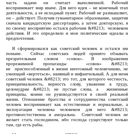
часть задачи он считает выполненной. Рабочий
воспринимает мир иначе. Для него идея – не конечный этап
деятельности, а ее исходный пункт. Рабочий не размышляет,
он – действует. Получив гуманитарное образование, защитив
сначала кандидатскую диссертацию, а затем докторскую, я
по своему восприятию остался рабочим &#8213; человеком
действия. И это определило и мои политические идеалы и
предпочтения.
Я сформировался как советский человек и остался им
поныне. Сейчас советских людей принято обзывать
презрительным словом «совок». В изображении
прорежимной пропаганды «совок» &#8213;
не приспособленный к жизни ничтожный человечишко, не
умеющий «вертеться», наивный и инфантильный. А для меня
советский человек &#8213; это тот, для которого честность,
принципиальность, верность слову, уважение к труду,
целомудрие &#8213; не пустые слова, а жизненные
принципы, коими он руководствуется в своей реальной
жизни. Отношение братства и сотрудничества советский
человек воспринимает как естественные и нормальные, а
эксплуатация человека человеком для него &#8213;
противоестественна и аморальна. Советский человек не
желает стать господином, ибо господа существуют только
там, где есть рабы.