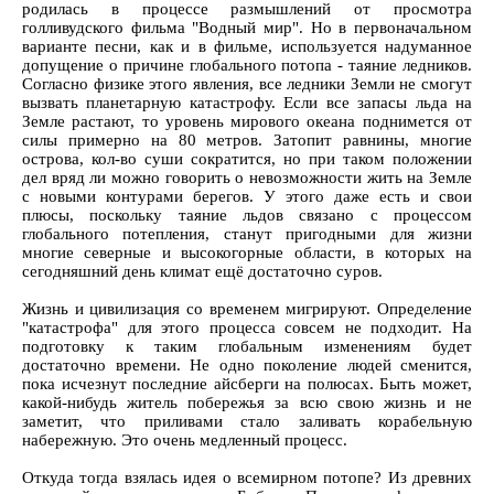
родилась в процессе размышлений от просмотра
голливудского фильма "Водный мир". Но в первоначальном
варианте песни, как и в фильме, используется надуманное
допущение о причине глобального потопа - таяние ледников.
Согласно физике этого явления, все ледники Земли не смогут
вызвать планетарную катастрофу. Если все запасы льда на
Земле растают, то уровень мирового океана поднимется от
силы примерно на 80 метров. Затопит равнины, многие
острова, кол-во суши сократится, но при таком положении
дел вряд ли можно говорить о невозможности жить на Земле
с новыми контурами берегов. У этого даже есть и свои
плюсы, поскольку таяние льдов связано с процессом
глобального потепления, станут пригодными для жизни
многие северные и высокогорные области, в которых на
сегодняшний день климат ещё достаточно суров.
Жизнь и цивилизация со временем мигрируют. Определение
"катастрофа" для этого процесса совсем не подходит. На
подготовку к таким глобальным изменениям будет
достаточно времени. Не одно поколение людей сменится,
пока исчезнут последние айсберги на полюсах. Быть может,
какой-нибудь житель побережья за всю свою жизнь и не
заметит, что приливами стало заливать корабельную
набережную. Это очень медленный процесс.
Откуда тогда взялась идея о всемирном потопе? Из древних