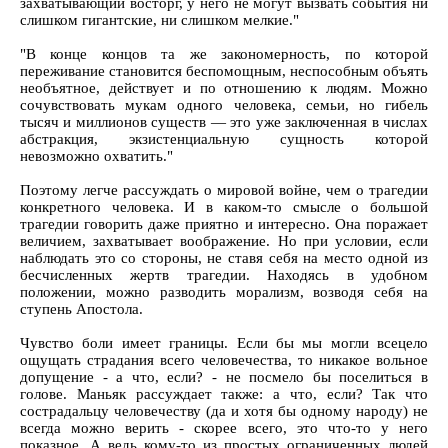
захватывающий восторг, у него не могут вызвать события ни
слишком гигантские, ни слишком мелкие."
"В конце концов та же закономерность, по которой
переживание становится беспомощным, неспособным объять
необъятное, действует и по отношению к людям. Можно
сочувствовать мукам одного человека, семьи, но гибель
тысяч и миллионов существ — это уже заключенная в числах
абстракция, экзистенциальную сущность которой
невозможно охватить."
Поэтому легче рассуждать о мировой войне, чем о трагедии
конкретного человека. И в каком-то смысле о большой
трагедии говорить даже приятно и интересно. Она поражает
величием, захватывает воображение. Но при условии, если
наблюдать это со стороны, не ставя себя на место одной из
бесчисленных жертв трагедии. Находясь в удобном
положении, можно разводить морализм, возводя себя на
ступень Апостола.
Чувство боли имеет границы. Если бы мы могли всецело
ощущать страдания всего человечества, то никакое вольное
допущение - а что, если? - не посмело бы поселиться в
голове. Маньяк рассуждает также: а что, если? Так что
сострадальцу человечеству (да и хотя бы одному народу) не
всегда можно верить - скорее всего, это что-то у него
показное. А ведь кому-то из простых ограниченных людей