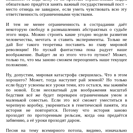
обязательно придётся занять важный государственный пост -
место отнюдь не завидное, если уметь чувствовать всю эту
ответственность ограниченными чувствами.
И тем не менее ограниченность в сострадании даёт
некоторую свободу в размышлениях абстрактных о судьбе
этого мира. Можно строить какие угодно модели развития
человечества, мечтать и ставить эксперименты. Только не
дай Бог такого теоретика поставить во главу мировой
революции! Но пускай фантастика пока радует наше
воображение. Выйдет ли из этого что-то путное? Может,
только то, что мы заново сможем переоценить наше текущее
положение.
Ну, допустим, мировая катастрофа свершилась. Что в этом
хорошего? Может, тогда наступит рай земной? Но только
если будут усвоены все уроки теми, кто остался, мы заживём
по новой. Если неохватный для воображения масштаб
бедствия всё же будет переварен ограниченным умом и
маленькой совестью. Если это всё сможет уместиться в
черепную коробку, укорениться в генетической памяти, эта
история не повторится. Потому что история заново
проходит по проторенным рельсам, когда она предаётся
забвению, а её уроки проходят даром.
Песня на тему всемирного потопа, видимо, изначально