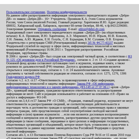
Пользовательское соглашение
,
Политика конфиденциальности
На данном сайте распространяется информация электронного периодического издания «Дебри-
ДВ» со знаком «Дебри-ДВ». 16+ Учредитель: Пронякин К.А. (член Союза журналистов
России, член Союза писателей России). Главный редактор: Харитонова И.Ю. Адрес редакции:
680032, Хабаровский край, Хабаровск, проспект 60-летия Октября, 88-46, т./ф.84212296081.
Электронная приемная:
Отправить сообщение
. E-mail:
editor@debri-dv.com
Редакционный совет электронного периодического издания «Дебри-ДВ» (на общественных
началах): К.А. Пронякин, И.Ю. Харитонова, А.Э. Мирмович, Ю.Н. Юрьев, Ю.В. Ковалев,
Л.Н. Левина, А.Ю. Жданов, Е.Н. Голубь, С.Н. Бурындин, Б.М. Сухинин, О.В. Егорова
Свидетельство о регистрации СМИ (Регистрационный номер)
ЭЛ № ФС77-45537
выдано
Федеральной службой по надзору в сфере связи, информационных технологий и массовых
коммуникаций (Роскомнадзор) 16.06.2011 г. Территория распространения: Российская
Федерация, зарубежные страны.
В 2006 г. проект «Дебри-ДВ» был создан как электронный частный архив, в соответствии с
ФЗ
№ 125 «Об архивном деле в Российской Федерации»
, согласно п. 2 ст. 13 «Создание архивов».
Основной фонд архива составляют публикации газет и журналов, изданные книги, а также
рукописи по дальневосточной (РФ) тематике. Доступ к архивным документам является
открытым в электронном виде, согласно п. 1 ст. 24 вышеобозначенного закона. Архивные
документы к частной собственности редакции не относятся, согласно ст.ст. 1275, 1276, 1306
Гражданского кодекса РФ
.
Согласно ч.2. п.3. ст.17 «Ответственность за правонарушения в сфере информации,
информационных технологий и защиты информации»
Закона РФ «Об информации,
информационных технологиях и о защите информации» (ФЗ-149 от 27.07.06 г.)
архив «Дебри-
ДВ», хранящий информацию, гражданско-правовую ответственность за распространение
информации не несет. Сайт и редакция основываются и работают на основании ст.8 «Право на
доступ к информации» ФЗ-149.
Согласно пп.3,4,6 ст.57 Закона РФ «О СМИ», «Редакция, главный редактор, журналист не несут
ответственности за распространение сведений, не соответствующих действительности и
порочащих честь и достоинство граждан и организаций, либо ущемляющих права и законные
интересы граждан, либо представляющих собой злоупотребление свободой массовой
информации и (или) правами журналиста: ...если они являются дословным воспроизведением
сообщений и материалов или их фрагментов, распространенных другим средством массовой
информации (а также сообщения, переданные в пресс-релизах и информация государственных,
общественных организаций и объединений), которое может быть установлено и привлечено к
ответственности за данное нарушение законодательства Российской Федерации о средствах
массовой информации».
Согласно абз.3, п.13 Постановления Пленума Верховного Суда РФ №16 от 15 июня 2010 года
«О практике применения судами Закона РФ «О средствах массовой информации», «по делам,