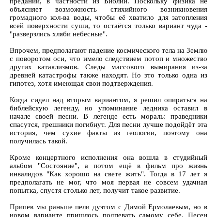
преданий, в частности из Библии. Поскольку физика не
объясняет возможность стихийного возникновения
громадного кол-ва воды, чтобы её хватило для затопления
всей поверхности суши, то остаётся только вариант чуда -
"разверзлись хляби небесные".
Впрочем, предполагают падение космического тела на Землю
с поворотом оси, что имело следствием потоп и множество
других катаклизмов. Следы массового вымирания из-за
древней катастрофы также находят. Но это только одна из
гипотез, хотя имеющая свои подтверждения.
Когда сидел над вторым вариантом, я решил опираться на
библейскую легенду, но упоминание ледника оставил в
начале своей песни. В легенде есть мораль: праведники
спасутся, грешники погибнут. Для песни лучше подойдёт эта
история, чем сухие факты из геологии, поэтому она
получилась такой.
Кроме концертного исполнения она вошла в студийный
альбом "Состояние", а потом ещё в фильм про жизнь
инвалидов "Как хорошо на свете жить". Тогда в 17 лет я
предполагать не мог, что моя первая не совсем удачная
попытка, спустя столько лет, получит такое развитие.
Припев мы раньше пели дуэтом с Димой Ермолаевым, но в
новом варианте пришлось подпевать самому себе. Песен