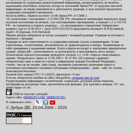
вытекающим из содержания распространенной информации, распространитель не является
надлежащим ответчиком, поскольку исходя из положений Закона РФ «О средствах массовой
информации» не вправе вмешиваться в деятельность редакции, в ходе которой определяется
содержание сообщений и материалов».
Воспользуйтесь «Правом на ответ» (ст.46 Закона РФ «О СМИ»).
«В соответствии с положением ч.3 ст.196 ГПК РФ, обязанность компенсации морального вреда
подлежит возложению на авторов, а по опубликованию опровержения, в порядке ч.2 ст.152 ГК
РФ - на учредителя и главного редактор», - из апелляционного определения Хабаровского
краевого суда от 22.08.2012 г. (дело №33-5325/2012) председательствующего И.И.Куликовой,
судей С.И.Дорожко, Н.В.Пестовой.
Мнения авторов материалов не всегда совпадают с позицией редакции. Редакция не вступает в
переписку с авторами.
Редакция не несет ответственность за содержание внешних ссылок и комментариев. За них
ответственны, соответственно, исключительно их правообладатели и авторы. Комментарии на
сайте приравнены к выражению мнения. Блоги и форум не входят в электронное периодическое
издание «Дебри-ДВ», ответственность за достоверность и наполняемость несут авторы.
Политические опросы/голосования проводятся согласно ч.2. ст.46 «Опросы общественного
мнения» Федерального закона от 12.06.2002 г. № 67-ФЗ «Об основных гарантиях
избирательных прав и права на участие в референдуме граждан Российской Федерации»;
считать, там где не указано: лицо (лица), заказавшее (заказавших) проведение опроса и
оплатившее (оплативших) указанную публикацию (обнародование) - едино - сайт, без оплаты -
безвозмездно/бесплатно.
Часовой пояс сервера UTC+11 (AEST), фактически +8 мск.
Если вы обнаружили ошибки на сайте, пожалуйста,
сообщите нам об этом
.
Распространение информации о политической, социальной, духовной жизни общества,
публикации на актуальные темы, просветительские функции. Для мужчин и женщин. 16+ для
детей старше 16 лет.
СМИ не получает субсидий.
Адреса сайта:
DEBRI-DV.COM
,
DEBRI-DV.RU
.
В социальных сетях:
© Дебри-ДВ, 20.04.2006 - 2026