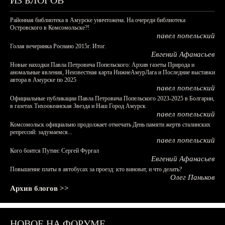
ИЗ БЛОГОВ
Районная библиотека в Амурске уничтожена. На очереди библиотека
Островского в Комсомольске?!
павел попельский
Голая вечеринка Роснано 2015г. Итог.
Евгений Афанасьев
Новые находки Павла Петровича Попельского: Архив газеты Природа и
аномальные явления, Неизвестная карта НижнеАмурЛага и Последние выставки
автора в Амурске по 2025
павел попельский
Официальные публикации Павла Петровича Попельского 2023-2025 в Болгарии,
в газетах Тихоокеанская Звезда и Наш Город Амурск
павел попельский
Комсомольск официально продолжает отмечать День памяти жертв сталинских
репрессий: задумаемся...
павел попельский
Кого боится Путин: Сергей Фургал
Евгений Афанасьев
Повышение платы в автобусах за проезд: кто виноват, и что делать?
Олег Паньков
Архив блогов >>
НОВОЕ НА ФОРУМЕ