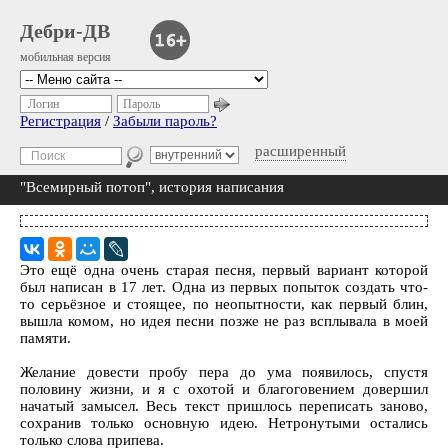
Дебри-ДВ
мобильная версия
Логин
Пароль
Регистрация
/
Забыли пароль?
расширенный
"Всемирный потоп", история написания
Это ещё одна очень старая песня, первый вариант которой
был написан в 17 лет. Одна из первых попыток создать что-
то серьёзное и стоящее, по неопытности, как первый блин,
вышла комом, но идея песни позже не раз всплывала в моей
памяти.
Желание довести пробу пера до ума появилось, спустя
половину жизни, и я с охотой и благоговением довершил
начатый замысел. Весь текст пришлось переписать заново,
сохранив только основную идею. Нетронутыми остались
только слова припева.