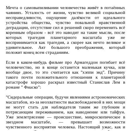
Мечта о самовыпиливании человечества живёт в потаённых
чаяниях. Усталость от жизни, чувство великой социальной
несправедливости, ощущение далёкости от идеального
устройства общества, чувство повальной нравственной
деградации, отсутствие сил и решений скоро переменить всё
коренным образом - всё это наводит на такие мысли, после
которых трагедия планетарного масштаба уже не
воспринимается как трагедия, а скорее как нечто великое и
удивительное. Акт большого преображения, который
положит конец всем страданиям.
Если в каком-нибудь фильме про Армагеддон погибает всё
человечество, но в конце останется маленькая кучка, или
вообще двое, то это считается как "хэппи энд". Причину
такого почти положительного отношения к планетарной
катастрофе хорошо раскрыл известный Станислав Лем в
романе " Фиаско":
"Сидеральные операции, будучи явлениями астрономических
масштабов, из-за неохватности высвобождаемой в них мощи
не могут стать для наблюдателя таким же глубоким и
потрясающим переживанием, как наводнение или тайфун.
Уже землетрясение — происшествие, микроскопическое в
звездном масштабе, — превышает возможности
чувственного восприятия человека. Настоящий ужас, как и