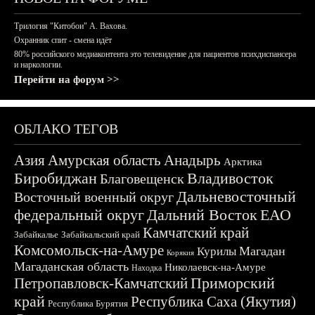
Трилогия "Китобои" А. Вахова.
Охранник спит - смена идёт
80% российского медиаконтента это телевидение для пациентов психдиспансера
и наркологии.
Перейти на форум >>
ОБЛАКО ТЕГОВ
Азия
Амурская область
Анадырь
Арктика
Биробиджан
Владивосток
Благовещенск
Дальневосточный
Восточный военный округ
федеральный округ
Дальний Восток
ЕАО
Камчатский край
Забайкалье
Забайкальский край
Комсомольск-на-Амуре
Магадан
Курилы
Корякия
Магаданская область
Николаевск-на-Амуре
Находка
Приморский
Петропавловск-Камчатский
край
Республика Саха (Якутия)
Республика Бурятия