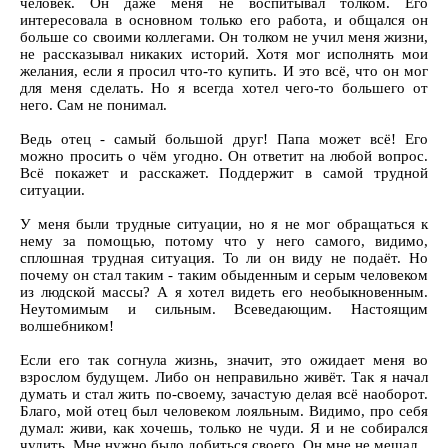
человек. Он даже меня не воспитывал толком. Его
интересовала в основном только его работа, и общался он
больше со своими коллегами. Он толком не учил меня жизни,
не рассказывал никаких историй. Хотя мог исполнять мои
желания, если я просил что-то купить. И это всё, что он мог
для меня сделать. Но я всегда хотел чего-то большего от
него. Сам не понимал.
Ведь отец - самый большой друг! Папа может всё! Его
можно просить о чём угодно. Он ответит на любой вопрос.
Всё покажет и расскажет. Поддержит в самой трудной
ситуации.
У меня были трудные ситуации, но я не мог обращаться к
нему за помощью, потому что у него самого, видимо,
сплошная трудная ситуация. То ли он виду не подаёт. Но
почему он стал таким - таким обыденным и серым человеком
из людской массы? А я хотел видеть его необыкновенным.
Неутомимым и сильным. Всеведающим. Настоящим
волшебником!
Если его так согнула жизнь, значит, это ожидает меня во
взрослом будущем. Либо он неправильно живёт. Так я начал
думать и стал жить по-своему, зачастую делая всё наоборот.
Благо, мой отец был человеком лояльным. Видимо, про себя
думал: живи, как хочешь, только не чуди. Я и не собирался
чудить. Мне нужно было добиться своего. Он мне не мешал.