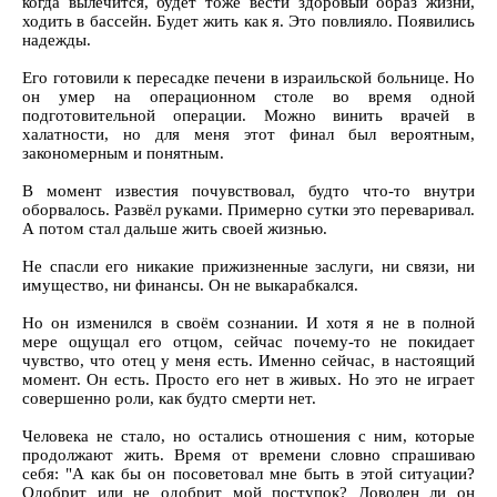
когда вылечится, будет тоже вести здоровый образ жизни,
ходить в бассейн. Будет жить как я. Это повлияло. Появились
надежды.
Его готовили к пересадке печени в израильской больнице. Но
он умер на операционном столе во время одной
подготовительной операции. Можно винить врачей в
халатности, но для меня этот финал был вероятным,
закономерным и понятным.
В момент известия почувствовал, будто что-то внутри
оборвалось. Развёл руками. Примерно сутки это переваривал.
А потом стал дальше жить своей жизнью.
Не спасли его никакие прижизненные заслуги, ни связи, ни
имущество, ни финансы. Он не выкарабкался.
Но он изменился в своём сознании. И хотя я не в полной
мере ощущал его отцом, сейчас почему-то не покидает
чувство, что отец у меня есть. Именно сейчас, в настоящий
момент. Он есть. Просто его нет в живых. Но это не играет
совершенно роли, как будто смерти нет.
Человека не стало, но остались отношения с ним, которые
продолжают жить. Время от времени словно спрашиваю
себя: "А как бы он посоветовал мне быть в этой ситуации?
Одобрит или не одобрит мой поступок? Доволен ли он