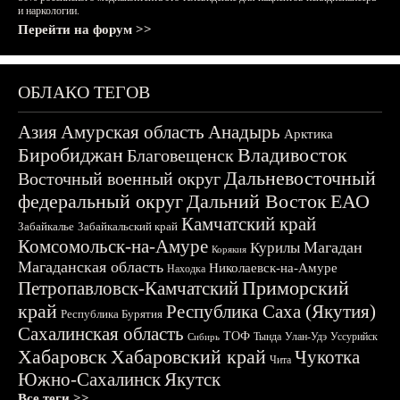
и наркологии.
Перейти на форум >>
ОБЛАКО ТЕГОВ
Азия
Амурская область
Анадырь
Арктика
Биробиджан
Владивосток
Благовещенск
Дальневосточный
Восточный военный округ
федеральный округ
Дальний Восток
ЕАО
Камчатский край
Забайкалье
Забайкальский край
Комсомольск-на-Амуре
Магадан
Курилы
Корякия
Магаданская область
Николаевск-на-Амуре
Находка
Приморский
Петропавловск-Камчатский
край
Республика Саха (Якутия)
Республика Бурятия
Сахалинская область
ТОФ
Тында
Улан-Удэ
Уссурийск
Сибирь
Хабаровск
Хабаровский край
Чукотка
Чита
Южно-Сахалинск
Якутск
Все теги >>