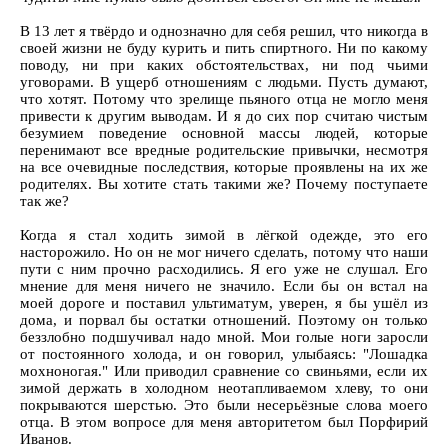
В 13 лет я твёрдо и однозначно для себя решил, что никогда в
своей жизни не буду курить и пить спиртного. Ни по какому
поводу, ни при каких обстоятельствах, ни под чьими
уговорами. В ущерб отношениям с людьми. Пусть думают,
что хотят. Потому что зрелище пьяного отца не могло меня
привести к другим выводам. И я до сих пор считаю чистым
безумием поведение основной массы людей, которые
перенимают все вредные родительские привычки, несмотря
на все очевидные последствия, которые проявлены на их же
родителях. Вы хотите стать такими же? Почему поступаете
так же?
Когда я стал ходить зимой в лёгкой одежде, это его
насторожило. Но он не мог ничего сделать, потому что наши
пути с ним прочно расходились. Я его уже не слушал. Его
мнение для меня ничего не значило. Если бы он встал на
моей дороге и поставил ультиматум, уверен, я бы ушёл из
дома, и порвал бы остатки отношений. Поэтому он только
беззлобно подшучивал надо мной. Мои голые ноги заросли
от постоянного холода, и он говорил, улыбаясь: "Лошадка
мохноногая." Или приводил сравнение со свиньями, если их
зимой держать в холодном неотапливаемом хлеву, то они
покрываются шерстью. Это были несерьёзные слова моего
отца. В этом вопросе для меня авторитетом был Порфирий
Иванов.