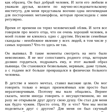
как образец. Он был добрый человек. И хотя его любили и
уважали друзья, коллеги по научно-исследовательскому
институту, для меня представала воочию одна неочевидная
для посторонних метаморфоза, которая происходила с ним
регулярно.
Время от времени он терял человеческий облик. И хотя все
говорили про моего отца, что он очень хороший человек, в
моей голове не клеилось одно с другим. Неужели семейные
скандалы - неизбежное явление у всех людей, в том числе у
самых хороших? Что-то здесь не так.
Он выпивал. В такие моменты смотреть на него было
невозможно. Я не мог сопоставить родного отца, которым
должно гордиться, подражать ему, и этот жалкий образ
пьяницы. Он становился безвольным, нервным, даже тупым,
а с годами всё больше превращался в физически больного
человека.
В детстве я много мечтал, ставил высокие цели. Он мог
говорить только о вещах приземлённых или просто был
неразговорчивым. Поэтому мы мало общались. Вернее
сказать, могли иногда говорить о несущественном, но ни
разу не открывали друг другу свою душу. Он стал для меня
как будто чужим. Просто отец. Ну и что? Чем мы могли
поделиться друг с другом? Для меня он был скучный