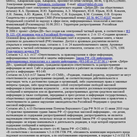
680032, Хабаровский край, Хабаровск, проспект 60-летия Октября, 88-46, т./ф.84212296081.
Электронная приемная:
Отправить сообщение
. E-mail:
editor@debri-dv.com
Редакционный совет электронного периодического издания «Дебри-ДВ» (на общественных
началах): К.А. Пронякин, И.Ю. Харитонова, А.Э. Мирмович, Ю.Н. Юрьев, Ю.В. Ковалев,
Л.Н. Левина, А.Ю. Жданов, Е.Н. Голубь, С.Н. Бурындин, Б.М. Сухинин, О.В. Егорова
Свидетельство о регистрации СМИ (Регистрационный номер)
ЭЛ № ФС77-45537
выдано
Федеральной службой по надзору в сфере связи, информационных технологий и массовых
коммуникаций (Роскомнадзор) 16.06.2011 г. Территория распространения: Российская
Федерация, зарубежные страны.
В 2006 г. проект «Дебри-ДВ» был создан как электронный частный архив, в соответствии с
ФЗ
№ 125 «Об архивном деле в Российской Федерации»
, согласно п. 2 ст. 13 «Создание архивов».
Основной фонд архива составляют публикации газет и журналов, изданные книги, а также
рукописи по дальневосточной (РФ) тематике. Доступ к архивным документам является
открытым в электронном виде, согласно п. 1 ст. 24 вышеобозначенного закона. Архивные
документы к частной собственности редакции не относятся, согласно ст.ст. 1275, 1276, 1306
Гражданского кодекса РФ
.
Согласно ч.2. п.3. ст.17 «Ответственность за правонарушения в сфере информации,
информационных технологий и защиты информации»
Закона РФ «Об информации,
информационных технологиях и о защите информации» (ФЗ-149 от 27.07.06 г.)
архив «Дебри-
ДВ», хранящий информацию, гражданско-правовую ответственность за распространение
информации не несет. Сайт и редакция основываются и работают на основании ст.8 «Право на
доступ к информации» ФЗ-149.
Согласно пп.3,4,6 ст.57 Закона РФ «О СМИ», «Редакция, главный редактор, журналист не несут
ответственности за распространение сведений, не соответствующих действительности и
порочащих честь и достоинство граждан и организаций, либо ущемляющих права и законные
интересы граждан, либо представляющих собой злоупотребление свободой массовой
информации и (или) правами журналиста: ...если они являются дословным воспроизведением
сообщений и материалов или их фрагментов, распространенных другим средством массовой
информации (а также сообщения, переданные в пресс-релизах и информация государственных,
общественных организаций и объединений), которое может быть установлено и привлечено к
ответственности за данное нарушение законодательства Российской Федерации о средствах
массовой информации».
Согласно абз.3, п.13 Постановления Пленума Верховного Суда РФ №16 от 15 июня 2010 года
«О практике применения судами Закона РФ «О средствах массовой информации», «по делам,
вытекающим из содержания распространенной информации, распространитель не является
надлежащим ответчиком, поскольку исходя из положений Закона РФ «О средствах массовой
информации» не вправе вмешиваться в деятельность редакции, в ходе которой определяется
содержание сообщений и материалов».
Воспользуйтесь «Правом на ответ» (ст.46 Закона РФ «О СМИ»).
«В соответствии с положением ч.3 ст.196 ГПК РФ, обязанность компенсации морального вреда
подлежит возложению на авторов, а по опубликованию опровержения, в порядке ч.2 ст.152 ГК