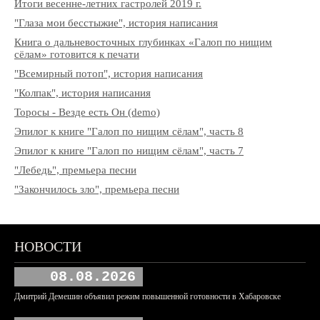
Итоги весенне-летних гастролей 2019 г.
"Глаза мои бесстыжие", история написания
Книга о дальневосточных глубинках «Галоп по нищим
сёлам» готовится к печати
"Всемирный потоп", история написания
"Колпак", история написания
Торосы - Везде есть Он (demo)
Эпилог к книге "Галоп по нищим сёлам", часть 8
Эпилог к книге "Галоп по нищим сёлам", часть 7
"Лебедь", премьера песни
"Закончилось зло", премьера песни
НОВОСТИ
08.08.2026
Дмитрий Демешин объявил режим повышенной готовности в Хабаровске