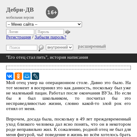
Дебри-ДВ
мобильная версия
Логин
Пароль
Регистрация
/
Забыли пароль?
расширенный
"Его отец стал пить", история написания
Мой отец умер на операционном столе. Давно это было. На
тот момент я воспринял это как данность, поскольку был уже
не маленький пацан. Работал после окончания ВУЗа. Но если
бы я был школьником, то посчитал бы это
несправедливостью жизни, словно какой-то злой рок его
отнял от меня.
Впрочем, досада была, поскольку в 49 лет преждевременный
уход близкого человека дал ясно понять, что он в некотором
роде неправильно жил. К сожалению, родной отец не был для
меня фигурой, чьё поведение и жизнь во всём хотелось брать