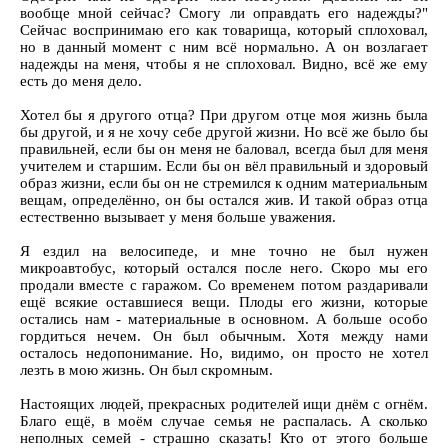
вообще мной сейчас? Смогу ли оправдать его надежды?"
Сейчас воспринимаю его как товарища, который сплоховал,
но в данный момент с ним всё нормально. А он возлагает
надежды на меня, чтобы я не сплоховал. Видно, всё же ему
есть до меня дело.
Хотел бы я другого отца? При другом отце моя жизнь была
бы другой, и я не хочу себе другой жизни. Но всё же было бы
правильней, если бы он меня не баловал, всегда был для меня
учителем и старшим. Если бы он вёл правильный и здоровый
образ жизни, если бы он не стремился к одним материальным
вещам, определённо, он бы остался жив. И такой образ отца
естественно вызывает у меня больше уважения.
Я ездил на велосипеде, и мне точно не был нужен
микроавтобус, который остался после него. Скоро мы его
продали вместе с гаражом. Со временем потом раздаривали
ещё всякие оставшиеся вещи. Плоды его жизни, которые
остались нам - материальные в основном. А больше особо
гордиться нечем. Он был обычным. Хотя между нами
осталось недопонимание. Но, видимо, он просто не хотел
лезть в мою жизнь. Он был скромным.
Настоящих людей, прекрасных родителей ищи днём с огнём.
Благо ещё, в моём случае семья не распалась. А сколько
неполных семей - страшно сказать! Кто от этого больше