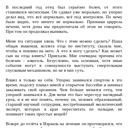
В последний год отец был серьёзно болен, от этого
становился несносным. Он сдавал уже морально, но упорно
делал вид, что всё нормально, всё под контролем. По нему
было видно, что ничего не нормально. Признаки цирроза
печени, хотя дома мы предпочитали об этом не говорить.
При том он продолжал выпивать.
Меня эта ситуация злила. Что с этим можно сделать? Наша
общая знакомая, коллега отца по институту, сказала мне,
чтобы я повлиял на него. А что я могу сделать? Как может
сын на отца влиять? Приехали. Мне очевидна причина его
болезни - алкоголь. Безусловно, она основная, хотя иные
события могут в совокупности выступать смертельным
спусковым механизмом, но не в них суть.
Влиял я только на себя. Упорно занимался спортом в это
время, подолгу плавал зимой в открытом бассейне и начинал
закаливать свой организм. Чем больше менялся отец, тем
упорней занимался я. Для меня это был чересчур наглядный
урок, и я не мог понять, почему он, человек образованный,
старший научный сотрудник, востребованный экологический
эксперт, которых в крае пересчитать по пальцам, не
понимает таких простых вещей?
Вскоре до отлёта в Израиль на лечение он проговорился, что