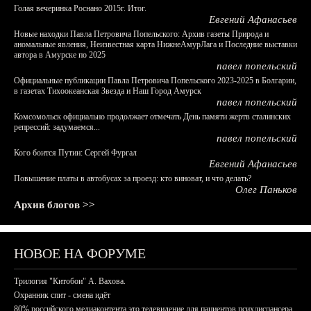
Голая вечеринка Роснано 2015г. Итог.
Евгений Афанасьев
Новые находки Павла Петровича Попельского: Архив газеты Природа и
аномальные явления, Неизвестная карта НижнеАмурЛага и Последние выставки
автора в Амурске по 2025
павел попельский
Официальные публикации Павла Петровича Попельского 2023-2025 в Болгарии,
в газетах Тихоокеанская Звезда и Наш Город Амурск
павел попельский
Комсомольск официально продолжает отмечать День памяти жертв сталинских
репрессий: задумаемся...
павел попельский
Кого боится Путин: Сергей Фургал
Евгений Афанасьев
Повышение платы в автобусах за проезд: кто виноват, и что делать?
Олег Паньков
Архив блогов >>
НОВОЕ НА ФОРУМЕ
Трилогия "Китобои" А. Вахова.
Охранник спит - смена идёт
80% российского медиаконтента это телевидение для пациентов психдиспансера