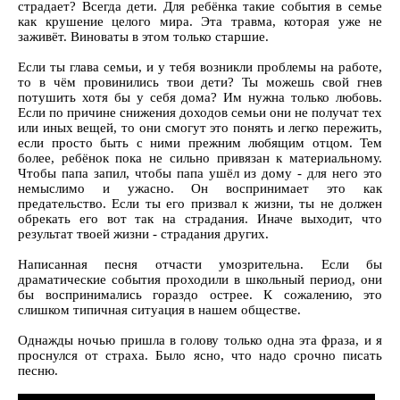
страдает? Всегда дети. Для ребёнка такие события в семье
как крушение целого мира. Эта травма, которая уже не
заживёт. Виноваты в этом только старшие.
Если ты глава семьи, и у тебя возникли проблемы на работе,
то в чём провинились твои дети? Ты можешь свой гнев
потушить хотя бы у себя дома? Им нужна только любовь.
Если по причине снижения доходов семьи они не получат тех
или иных вещей, то они смогут это понять и легко пережить,
если просто быть с ними прежним любящим отцом. Тем
более, ребёнок пока не сильно привязан к материальному.
Чтобы папа запил, чтобы папа ушёл из дому - для него это
немыслимо и ужасно. Он воспринимает это как
предательство. Если ты его призвал к жизни, ты не должен
обрекать его вот так на страдания. Иначе выходит, что
результат твоей жизни - страдания других.
Написанная песня отчасти умозрительна. Если бы
драматические события проходили в школьный период, они
бы воспринимались гораздо острее. К сожалению, это
слишком типичная ситуация в нашем обществе.
Однажды ночью пришла в голову только одна эта фраза, и я
проснулся от страха. Было ясно, что надо срочно писать
песню.