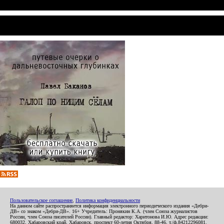
Пользовательское соглашение
,
Политика конфиденциальности
На данном сайте распространяется информация электронного периодического издания «Дебри-
ДВ» со знаком «Дебри-ДВ». 16+ Учредитель: Пронякин К.А. (член Союза журналистов
России, член Союза писателей России). Главный редактор: Харитонова И.Ю. Адрес редакции:
680032, Хабаровский край, Хабаровск, проспект 60-летия Октября, 88-46, т./ф.84212296081.