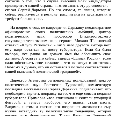
согласие о том, что в случае внесения моей кандидатуры
президентом нашей страны, я готов занять эту должность», –
сказал Сергей Дарькин. По его словам, те планы, которые
сейчас реализуются в регионе, рассчитаны на десятилетия и
требуют больших сил.
На вопрос о том, не навредит ли Дарькину неоднократное
афиширование своих политических амбиций, доктор
политических наук, профессор Владивостокского
госуниверситета экономики и сервиса Михаил Шинковский
ответил «Клубу Регионов»: «Так у него другого выхода нет:
ему надо остаться на посту губернатора. Если бы были
выборы, все равно он должен был бы обозначить свое
желание. А если за это сейчас взялась «Единая Россия», тоже
надо обозначать свое желание – что «я хочу» и «я готов».
Поэтому я думаю, что он останется в полном соответствии с
нашей нынешней политической традицией».
Директор Агентства региональных исследований, доктор
политических наук Ростислав Туровский, комментируя
последнее высказывание Сергея Дарькина, подчеркивает, что
необходимо сделать поправку на то, что еще совсем недавно
губернатора Приморья «все списывали и считали уходящей
фигурой, а теперь, наоборот, его шансы стали расти.
Видимо, с этим и связана его возросшая активность: ему
нужно затвердить ту положительную тенденцию, которая
вокруг него формируется». Также Ростислав Туровский