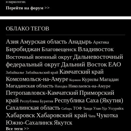
и наркологии.
Перейти на форум >>
ОБЛАКО ТЕГОВ
Азия
Амурская область
Анадырь
Арктика
Биробиджан
Владивосток
Благовещенск
Дальневосточный
Восточный военный округ
федеральный округ
Дальний Восток
ЕАО
Камчатский край
Забайкалье
Забайкальский край
Комсомольск-на-Амуре
Магадан
Курилы
Корякия
Магаданская область
Николаевск-на-Амуре
Находка
Приморский
Петропавловск-Камчатский
край
Республика Саха (Якутия)
Республика Бурятия
Сахалинская область
ТОФ
Тында
Улан-Удэ
Уссурийск
Сибирь
Хабаровск
Хабаровский край
Чукотка
Чита
Южно-Сахалинск
Якутск
Все теги >>