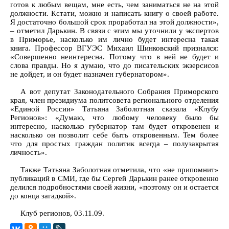
готов к любым вещам, мне есть, чем заниматься не на этой
должности. Кстати, можно и написать книгу о своей работе.
Я достаточно большой срок проработал на этой должности»,
– отметил Дарькин. В связи с этим мы уточнили у экспертов
в Приморье, насколько им лично будет интересна такая
книга. Профессор ВГУЭС Михаил Шинковский признался:
«Совершенно неинтересна. Потому что в ней не будет и
слова правды. Но я думаю, что до писательских экзерсисов
не дойдет, и он будет назначен губернатором».
А вот депутат Законодательного Собрания Приморского
края, член президиума политсовета регионального отделения
«Единой России» Татьяна Заболотная сказала «Клубу
Регионов»: «Думаю, что любому человеку было бы
интересно, насколько губернатор там будет откровенен и
насколько он позволит себе быть откровенным. Тем более
что для простых граждан политик всегда – полузакрытая
личность».
Также Татьяна Заболотная отметила, что «не припомнит»
публикаций в СМИ, где бы Сергей Дарькин ранее откровенно
делился подробностями своей жизни, «поэтому он и остается
до конца загадкой».
Клуб регионов, 03.11.09.