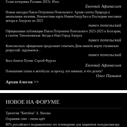
Голая вечеринка Роснано 2015г. Итог.
Евгений Афанасьев
Новые находки Павла Петровича Попельского: Архив газеты Природа и
аномальные явления, Неизвестная карта НижнеАмурЛага и Последние выставки
автора в Амурске по 2025
павел попельский
Официальные публикации Павла Петровича Попельского 2023-2025 в Болгарии,
в газетах Тихоокеанская Звезда и Наш Город Амурск
павел попельский
Комсомольск официально продолжает отмечать День памяти жертв сталинских
репрессий: задумаемся...
павел попельский
Кого боится Путин: Сергей Фургал
Евгений Афанасьев
Повышение платы в автобусах за проезд: кто виноват, и что делать?
Олег Паньков
Архив блогов >>
НОВОЕ НА ФОРУМЕ
Трилогия "Китобои" А. Вахова.
Охранник спит - смена идёт
80% российского медиаконтента это телевидение для пациентов психдиспансера