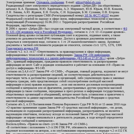
Электронная приемная:
Отправить сообщение
. E-mail:
editor@debri-dv.com
Редакционный совет электронного периодического издания «Дебри-ДВ» (на общественных
началах): К.А. Пронякин, И.Ю. Харитонова, А.Э. Мирмович, Ю.Н. Юрьев, Ю.В. Ковалев,
Л.Н. Левина, А.Ю. Жданов, Е.Н. Голубь, С.Н. Бурындин, Б.М. Сухинин, О.В. Егорова
Свидетельство о регистрации СМИ (Регистрационный номер)
ЭЛ № ФС77-45537
выдано
Федеральной службой по надзору в сфере связи, информационных технологий и массовых
коммуникаций (Роскомнадзор) 16.06.2011 г. Территория распространения: Российская
Федерация, зарубежные страны.
В 2006 г. проект «Дебри-ДВ» был создан как электронный частный архив, в соответствии с
ФЗ
№ 125 «Об архивном деле в Российской Федерации»
, согласно п. 2 ст. 13 «Создание архивов».
Основной фонд архива составляют публикации газет и журналов, изданные книги, а также
рукописи по дальневосточной (РФ) тематике. Доступ к архивным документам является
открытым в электронном виде, согласно п. 1 ст. 24 вышеобозначенного закона. Архивные
документы к частной собственности редакции не относятся, согласно ст.ст. 1275, 1276, 1306
Гражданского кодекса РФ
.
Согласно ч.2. п.3. ст.17 «Ответственность за правонарушения в сфере информации,
информационных технологий и защиты информации»
Закона РФ «Об информации,
информационных технологиях и о защите информации» (ФЗ-149 от 27.07.06 г.)
архив «Дебри-
ДВ», хранящий информацию, гражданско-правовую ответственность за распространение
информации не несет. Сайт и редакция основываются и работают на основании ст.8 «Право на
доступ к информации» ФЗ-149.
Согласно пп.3,4,6 ст.57 Закона РФ «О СМИ», «Редакция, главный редактор, журналист не несут
ответственности за распространение сведений, не соответствующих действительности и
порочащих честь и достоинство граждан и организаций, либо ущемляющих права и законные
интересы граждан, либо представляющих собой злоупотребление свободой массовой
информации и (или) правами журналиста: ...если они являются дословным воспроизведением
сообщений и материалов или их фрагментов, распространенных другим средством массовой
информации (а также сообщения, переданные в пресс-релизах и информация государственных,
общественных организаций и объединений), которое может быть установлено и привлечено к
ответственности за данное нарушение законодательства Российской Федерации о средствах
массовой информации».
Согласно абз.3, п.13 Постановления Пленума Верховного Суда РФ №16 от 15 июня 2010 года
«О практике применения судами Закона РФ «О средствах массовой информации», «по делам,
вытекающим из содержания распространенной информации, распространитель не является
надлежащим ответчиком, поскольку исходя из положений Закона РФ «О средствах массовой
информации» не вправе вмешиваться в деятельность редакции, в ходе которой определяется
содержание сообщений и материалов».
Воспользуйтесь «Правом на ответ» (ст.46 Закона РФ «О СМИ»).
«В соответствии с положением ч.3 ст.196 ГПК РФ, обязанность компенсации морального вреда
подлежит возложению на авторов, а по опубликованию опровержения, в порядке ч.2 ст.152 ГК
РФ - на учредителя и главного редактор», - из апелляционного определения Хабаровского