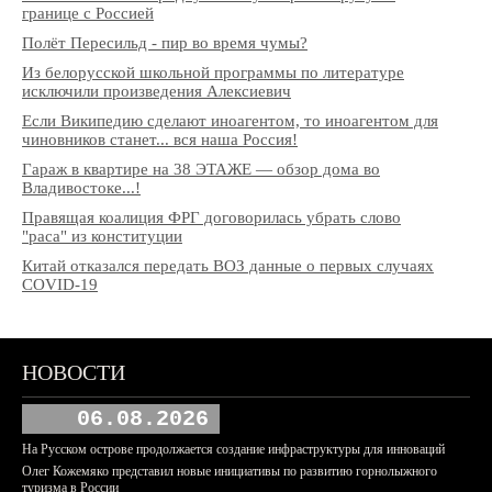
границе с Россией
Полёт Пересильд - пир во время чумы?
Из белорусской школьной программы по литературе
исключили произведения Алексиевич
Если Википедию сделают иноагентом, то иноагентом для
чиновников станет... вся наша Россия!
Гараж в квартире на 38 ЭТАЖЕ — обзор дома во
Владивостоке...!
Правящая коалиция ФРГ договорилась убрать слово
"раса" из конституции
Китай отказался передать ВОЗ данные о первых случаях
COVID-19
НОВОСТИ
06.08.2026
На Русском острове продолжается создание инфраструктуры для инноваций
Олег Кожемяко представил новые инициативы по развитию горнолыжного
туризма в России