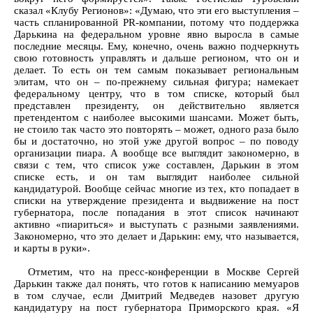
сказал «Клубу Регионов»: «Думаю, что эти его выступления –
часть спланированной PR-компании, потому что поддержка
Дарькина на федеральном уровне явно выросла в самые
последние месяцы. Ему, конечно, очень важно подчеркнуть
свою готовность управлять и дальше регионом, что он и
делает. То есть он тем самым показывает региональным
элитам, что он – по-прежнему сильная фигура; намекает
федеральному центру, что в том списке, который был
представлен президенту, он действительно является
претендентом с наиболее высокими шансами. Может быть,
не стоило так часто это повторять – может, одного раза было
бы и достаточно, но этой уже другой вопрос – по поводу
организации пиара. А вообще все выглядит закономерно, в
связи с тем, что список уже составлен, Дарькин в этом
списке есть, и он там выглядит наиболее сильной
кандидатурой. Вообще сейчас многие из тех, кто попадает в
списки на утверждение президента и выдвижение на пост
губернатора, после попадания в этот список начинают
активно «пиариться» и выступать с разными заявлениями.
Закономерно, что это делает и Дарькин: ему, что называется,
и карты в руки».
Отметим, что на пресс-конференции в Москве Сергей
Дарькин также дал понять, что готов к написанию мемуаров
в том случае, если Дмитрий Медведев назовет другую
кандидатуру на пост губернатора Приморского края. «Я