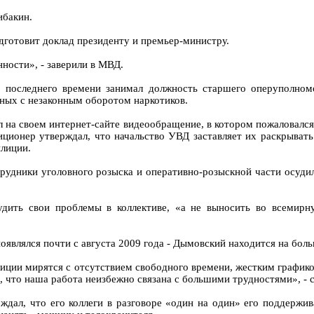
ибакин.
дготовит доклад президенту и премьер-министру.
ности», - заверили в МВД.
 последнего времени занимал должность старшего оперуполном
ных с незаконным оборотом наркотиков.
на своем интернет-сайте видеообращение, в котором пожаловался
иционер утверждал, что начальство УВД заставляет их раскрыват
илиции.
трудники уголовного розыска и оперативно-розыскной части осуд
дить свои проблемы в коллективе, «а не выносить во всемирну
появлялся почти с августа 2009 года - Дымовский находится на бол
илиции мирятся с отсутствием свободного времени, жестким график
 что наша работа неизбежно связана с большими трудностями», - с
ал, что его коллеги в разговоре «один на один» его поддержива