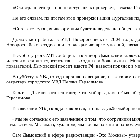
«С завтрашнего дня они приступают к проверке», - сказал Гр
По его словам, по итогам этой проверки Рашид Нургалиев по
«Соответствующая информация будет доведена до обществен
Дымовский работал в УВД Новороссийска с 2004 года, до
Новороссийску в отделении по раскрытию преступлений, связан
В субботу ряд СМИ сообщил, что майор Дымовский выложил 
маленькую зарплату, отсутствие выходных и больничных. Мил
показателей. Дымовский просит власти РФ навести порядок в м
В субботу в УВД города прошло совещание, на котором со
секретарь городского УВД Полина Герасимова.
Коллеги Дымовского считают, что майор должен был обсу
Герасимова.
В заявлении УВД города говорится, что на службе майор не 
«Мы не согласны с его заявлением о том, что сотрудники м
начальством. Мы знали, куда шли, мы носим погоны и понимаем,
Сам Дымовский в эфире радиостанции «Эхо Москвы» утвержд