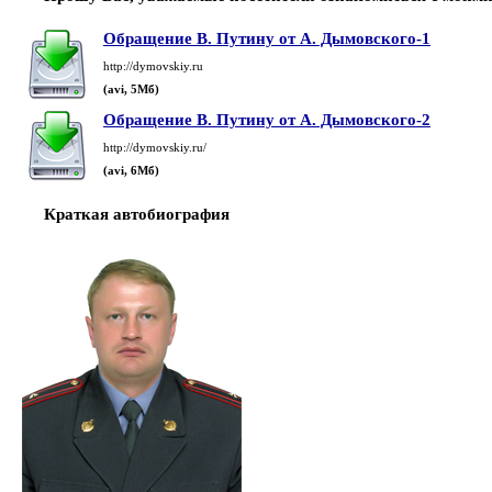
Обращение В. Путину от А. Дымовского-1
http://dymovskiy.ru
(avi, 5Мб)
Обращение В. Путину от А. Дымовского-2
http://dymovskiy.ru/
(avi, 6Мб)
Краткая автобиография