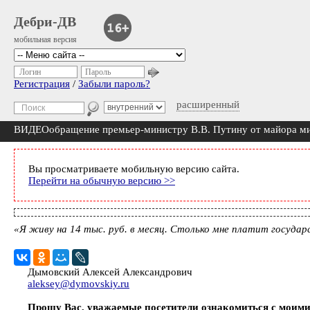
Дебри-ДВ
мобильная версия
Логин
Пароль
Регистрация
/
Забыли пароль?
расширенный
ВИДЕОобращение премьер-министру В.В. Путину от майора ми
Вы просматриваете мобильную версию сайта.
Перейти на обычную версию >>
«Я живу на 14 тыс. руб. в месяц. Столько мне платит государ
Дымовский Алексей Александрович
aleksey@dymovskiy.ru
Прошу Вас, уважаемые посетители ознакомиться с моим