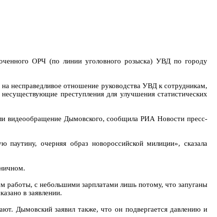
оченного ОРЧ (по линии уголовного розыска) УВД по городу
 на несправедливое отношение руководства УВД к сотрудникам,
ь несуществующие преступления для улучшения статистических
или видеообращение Дымовского, сообщила РИА Новости пресс-
ю паутину, очерняя образ новороссийской милиции», сказала
ьничном.
ом работы, с небольшими зарплатами лишь потому, что запуганы
казано в заявлении.
ют. Дымовский заявил также, что он подвергается давлению и