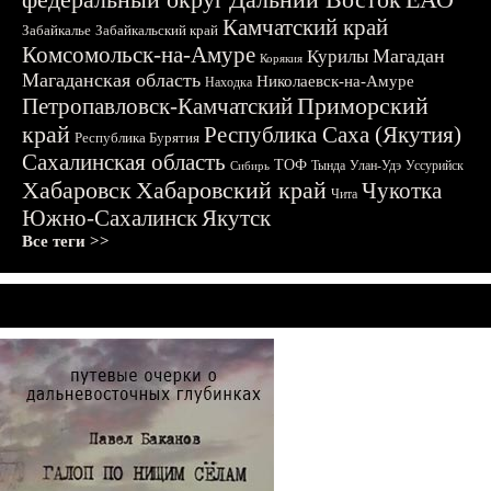
Камчатский край
Забайкалье
Забайкальский край
Комсомольск-на-Амуре
Магадан
Курилы
Корякия
Магаданская область
Николаевск-на-Амуре
Находка
Приморский
Петропавловск-Камчатский
край
Республика Саха (Якутия)
Республика Бурятия
Сахалинская область
ТОФ
Тында
Улан-Удэ
Уссурийск
Сибирь
Хабаровск
Хабаровский край
Чукотка
Чита
Южно-Сахалинск
Якутск
Все теги >>