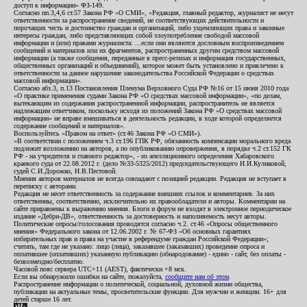
доступ к информации» ФЗ-149.
Согласно пп.3,4,6 ст.57 Закона РФ «О СМИ», «Редакция, главный редактор, журналист не несут
ответственности за распространение сведений, не соответствующих действительности и
порочащих честь и достоинство граждан и организаций, либо ущемляющих права и законные
интересы граждан, либо представляющих собой злоупотребление свободой массовой
информации и (или) правами журналиста: ...если они являются дословным воспроизведением
сообщений и материалов или их фрагментов, распространенных другим средством массовой
информации (а также сообщения, переданные в пресс-релизах и информация государственных,
общественных организаций и объединений), которое может быть установлено и привлечено к
ответственности за данное нарушение законодательства Российской Федерации о средствах
массовой информации».
Согласно абз.3, п.13 Постановления Пленума Верховного Суда РФ №16 от 15 июня 2010 года
«О практике применения судами Закона РФ «О средствах массовой информации», «по делам,
вытекающим из содержания распространенной информации, распространитель не является
надлежащим ответчиком, поскольку исходя из положений Закона РФ «О средствах массовой
информации» не вправе вмешиваться в деятельность редакции, в ходе которой определяется
содержание сообщений и материалов».
Воспользуйтесь «Правом на ответ» (ст.46 Закона РФ «О СМИ»).
«В соответствии с положением ч.3 ст.196 ГПК РФ, обязанность компенсации морального вреда
подлежит возложению на авторов, а по опубликованию опровержения, в порядке ч.2 ст.152 ГК
РФ - на учредителя и главного редактор», - из апелляционного определения Хабаровского
краевого суда от 22.08.2012 г. (дело №33-5325/2012) председательствующего И.И.Куликовой,
судей С.И.Дорожко, Н.В.Пестовой.
Мнения авторов материалов не всегда совпадают с позицией редакции. Редакция не вступает в
переписку с авторами.
Редакция не несет ответственность за содержание внешних ссылок и комментариев. За них
ответственны, соответственно, исключительно их правообладатели и авторы. Комментарии на
сайте приравнены к выражению мнения. Блоги и форум не входят в электронное периодическое
издание «Дебри-ДВ», ответственность за достоверность и наполняемость несут авторы.
Политические опросы/голосования проводятся согласно ч.2. ст.46 «Опросы общественного
мнения» Федерального закона от 12.06.2002 г. № 67-ФЗ «Об основных гарантиях
избирательных прав и права на участие в референдуме граждан Российской Федерации»;
считать, там где не указано: лицо (лица), заказавшее (заказавших) проведение опроса и
оплатившее (оплативших) указанную публикацию (обнародование) - едино - сайт, без оплаты -
безвозмездно/бесплатно.
Часовой пояс сервера UTC+11 (AEST), фактически +8 мск.
Если вы обнаружили ошибки на сайте, пожалуйста,
сообщите нам об этом
.
Распространение информации о политической, социальной, духовной жизни общества,
публикации на актуальные темы, просветительские функции. Для мужчин и женщин. 16+ для
детей старше 16 лет.