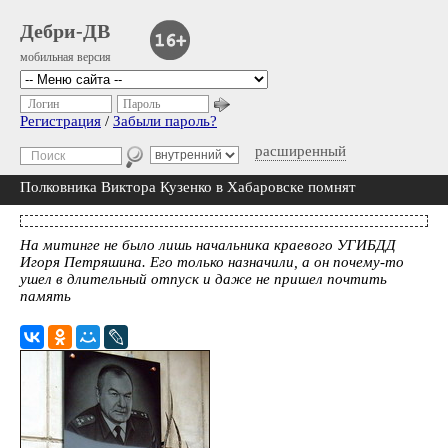
Дебри-ДВ
мобильная версия
Логин
Пароль
Регистрация
/
Забыли пароль?
расширенный
Полковника Виктора Кузенко в Хабаровске помнят
На митинге не было лишь начальника краевого УГИБДД
Игоря Петряшина. Его только назначили, а он почему-то
ушел в длительный отпуск и даже не пришел почтить
память