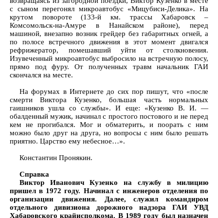
возвращаясь из загородной поездки, Виктор Кузенко в месте
с сыном перегонял микроавтобус «Мицубиси-Делика». На
крутом повороте (133-й км. трассы Хабаровск –
Комсомольск-на-Амуре в Нанайском районе), перед
машиной, внезапно возник грейдер без габаритных огней, а
по полосе встречного движения в этот момент двигался
рефрижератор, помешавший уйти от столкновения.
Изувеченный микроавтобус выбросило на встречную полосу,
прямо под фуру. От полученных травм начальник ГАИ
скончался на месте.
На форумах в Интернете до сих пор пишут, что «после
смерти Виктора Кузенко, большая часть нормальных
гаишников ушла со службы». И еще: «Кузенко В. И. —
обалденный мужик, начинал с простого постового и не перед
кем не прогибался. Мог и обматерить, и поорать с ним
можно было друг на друга, но вопросы с ним было решать
приятно. Царство ему небесное…».
Константин Пронякин.
Справка
Виктор Иванович Кузенко на службу в милицию
пришел в 1972 году. Начинал с инженеров отделения по
организации движения. Далее, служил командиром
отдельного дивизиона дорожного надзора ГАИ УВД
Хабаровского крайисполкома. В 1989 году был назначен