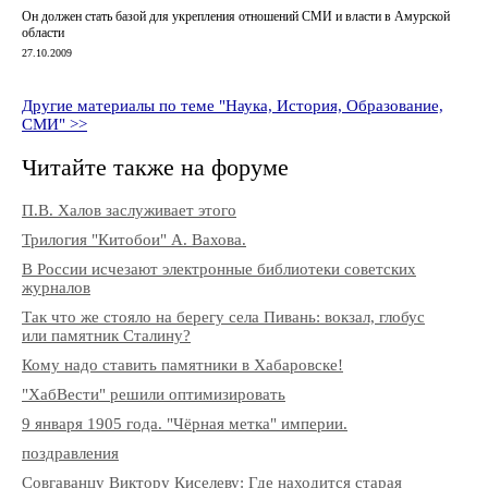
Он должен стать базой для укрепления отношений СМИ и власти в Амурской
области
27.10.2009
Другие материалы по теме "Наука, История, Образование,
СМИ" >>
Читайте также на форуме
П.В. Халов заслуживает этого
Трилогия "Китобои" А. Вахова.
В России исчезают электронные библиотеки советских
журналов
Так что же стояло на берегу села Пивань: вокзал, глобус
или памятник Сталину?
Кому надо ставить памятники в Хабаровске!
"ХабВести" решили оптимизировать
9 января 1905 года. "Чёрная метка" империи.
поздравления
Совгаванцу Виктору Киселеву: Где находится старая