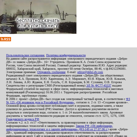
Пользовательское соглашение
,
Политика конфиденциальности
На данном сайте распространяется информация электронного периодического издания «Дебри-
ДВ» со знаком «Дебри-ДВ». 16+ Учредитель: Пронякин К.А. (член Союза журналистов
России, член Союза писателей России). Главный редактор: Харитонова И.Ю. Адрес редакции:
680032, Хабаровский край, Хабаровск, проспект 60-летия Октября, 88-46, т./ф.84212296081.
Электронная приемная:
Отправить сообщение
. E-mail:
editor@debri-dv.com
Редакционный совет электронного периодического издания «Дебри-ДВ» (на общественных
началах): К.А. Пронякин, И.Ю. Харитонова, А.Э. Мирмович, Ю.Н. Юрьев, Ю.В. Ковалев,
Л.Н. Левина, А.Ю. Жданов, Е.Н. Голубь, С.Н. Бурындин, Б.М. Сухинин, О.В. Егорова
Свидетельство о регистрации СМИ (Регистрационный номер)
ЭЛ № ФС77-45537
выдано
Федеральной службой по надзору в сфере связи, информационных технологий и массовых
коммуникаций (Роскомнадзор) 16.06.2011 г. Территория распространения: Российская
Федерация, зарубежные страны.
В 2006 г. проект «Дебри-ДВ» был создан как электронный частный архив, в соответствии с
ФЗ
№ 125 «Об архивном деле в Российской Федерации»
, согласно п. 2 ст. 13 «Создание архивов».
Основной фонд архива составляют публикации газет и журналов, изданные книги, а также
рукописи по дальневосточной (РФ) тематике. Доступ к архивным документам является
открытым в электронном виде, согласно п. 1 ст. 24 вышеобозначенного закона. Архивные
документы к частной собственности редакции не относятся, согласно ст.ст. 1275, 1276, 1306
Гражданского кодекса РФ
.
Согласно ч.2. п.3. ст.17 «Ответственность за правонарушения в сфере информации,
информационных технологий и защиты информации»
Закона РФ «Об информации,
информационных технологиях и о защите информации» (ФЗ-149 от 27.07.06 г.)
архив «Дебри-
ДВ», хранящий информацию, гражданско-правовую ответственность за распространение
информации не несет. Сайт и редакция основываются и работают на основании ст.8 «Право на