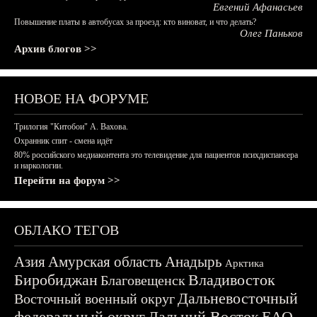
Евгений Афанасьев
Повышение платы в автобусах за проезд: кто виноват, и что делать?
Олег Паньков
Архив блогов >>
НОВОЕ НА ФОРУМЕ
Трилогия "Китобои" А. Вахова.
Охранник спит - смена идёт
80% российского медиаконтента это телевидение для пациентов психдиспансера
и наркологии.
Перейти на форум >>
ОБЛАКО ТЕГОВ
Азия
Амурская область
Анадырь
Арктика
Биробиджан
Владивосток
Благовещенск
Дальневосточный
Восточный военный округ
федеральный округ
Дальний Восток
ЕАО