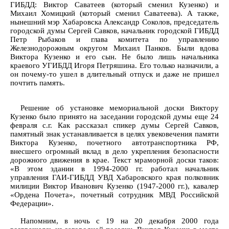
ГИБДД: Виктор Саватеев (который сменил Кузенко) и
Михаил Хомицкий (который сменил Саватеева). А также,
нынешний мэр Хабаровска Александр Соколов, председатель
городской думы Сергей Савков, начальник городской ГИБДД
Петр Рыбаков и глава комитета по управлению
Железнодорожным округом Михаил Панков. Были вдова
Виктора Кузенко и его сын. Не было лишь начальника
краевого УГИБДД Игоря Петряшина. Его только назначили, а
он почему-то ушел в длительный отпуск и даже не пришел
почтить память.
Решение об установке мемориальной доски Виктору
Кузенко было принято на заседании городской думы еще 24
февраля с.г. Как рассказал спикер думы Сергей Савков,
памятный знак устанавливается в целях увековечения памяти
Виктора Кузенко, почетного автотранспортника РФ,
внесшего огромный вклад в дело укрепления безопасности
дорожного движения в крае. Текст мраморной доски таков:
«В этом здании в 1994-2000 гг. работал начальник
управления ГАИ-ГИБДД УВД Хабаровского края полковник
милиции Виктор Иванович Кузенко (1947-2000 гг.), кавалер
«Ордена Почета», почетный сотрудник МВД Российской
Федерации».
Напомним, в ночь с 19 на 20 декабря 2000 года