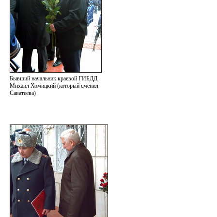
Бывший начальник краевой ГИБДД
Михаил Хомицкий (который сменил
Саватеева)