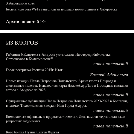
Хабаровского края
Бесплатную сеть Wi-Fi запустили на площади имени Ленина в Хабаровске
Архив новостей >>
ИЗ БЛОГОВ
Районная библиотека в Амурске уничтожена. На очереди библиотека
Островского в Комсомольске?!
павел попельский
Голая вечеринка Роснано 2015г. Итог.
Евгений Афанасьев
Новые находки Павла Петровича Попельского: Архив газеты Природа и
аномальные явления, Неизвестная карта НижнеАмурЛага и Последние выставки
автора в Амурске по 2025
павел попельский
Официальные публикации Павла Петровича Попельского 2023-2025 в Болгарии,
в газетах Тихоокеанская Звезда и Наш Город Амурск
павел попельский
Комсомольск официально продолжает отмечать День памяти жертв сталинских
репрессий: задумаемся...
павел попельский
Кого боится Путин: Сергей Фургал