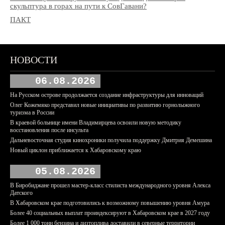
скульптура в горах на пути к СовГавани?
ПАКТ
НОВОСТИ
06.08.2026
На Русском острове продолжается создание инфраструктуры для инноваций
Олег Кожемяко представил новые инициативы по развитию горнолыжного
туризма в России
В краевой больнице имени Владимирцева освоили новую методику
восстановления после инсульта
Дальневосточная студия кинохроники получила поддержку Дмитрия Демешина
Новый циклон приближается к Хабаровскому краю
05.08.2026
В Биробиджане прошел мастер-класс стилиста международного уровня Алекса
Датского
В Хабаровском крае подготовились к возможному повышению уровня Амура
Более 40 социальных выплат проиндексируют в Хабаровском крае в 2027 году
Более 1 000 тонн бензина и дизтоплива доставили в северные территории