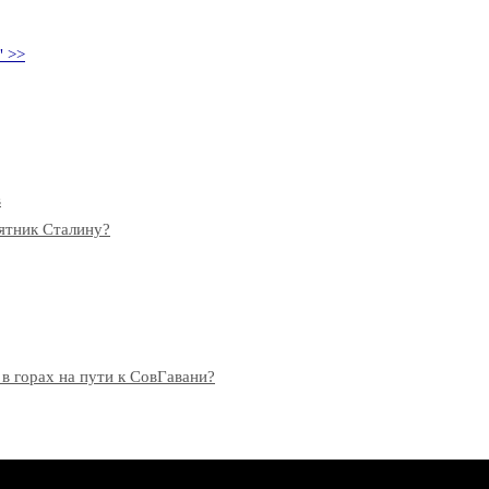
" >>
в
мятник Сталину?
 в горах на пути к СовГавани?