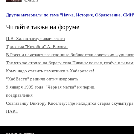
02.09.2015
Другие материалы по теме "Наука, История, Образование, СМИ
Читайте также на форуме
П.В. Халов заслуживает этого
Трилогия "Китобои" А. Вахова.
В России исчезают электронные библиотеки советских журнало
Так что же стояло на берегу села Пивань: вокзал, глобус или па
Кому надо ставить памятники в Хабаровске!
"ХабВести" решили оптимизировать
9 января 1905 года. "Чёрная метка" империи.
поздравления
Совгаванцу Виктору Киселеву: Где находится старая скульптура
ПАКТ