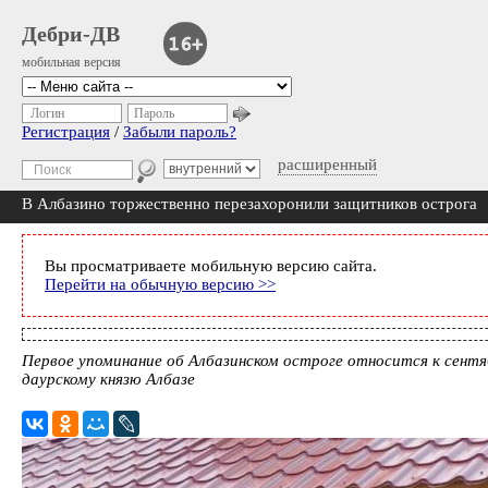
Дебри-ДВ
мобильная версия
Логин
Пароль
Регистрация
/
Забыли пароль?
расширенный
В Албазино торжественно перезахоронили защитников острога
Вы просматриваете мобильную версию сайта.
Перейти на обычную версию >>
Первое упоминание об Албазинском остроге относится к сентя
даурскому князю Албазе