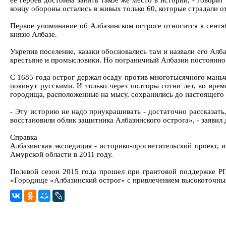
ее героев достойна занять такое же место в истории, - говори
концу обороны остались в живых только 60, которые страдали от
Первое упоминание об Албазинском остроге относится к сентяб
князю Албазе.
Укрепив поселение, казаки обосновались там и назвали его Алб
крестьяне и промысловики. Но пограничный Албазин постоянно
С 1685 года острог держал осаду против многотысячного маньч
покинут русскими. И только через полторы сотни лет, во врем
городища, расположенные на мысу, сохранились до настоящего
- Эту историю не надо приукрашивать - достаточно рассказать
восстановили облик защитника Албазинского острога», - заявил
Справка
Албазинская экспедиция - историко-просветительский проект,
Амурской области в 2011 году.
Полевой сезон 2015 года прошел при грантовой поддержке РГ
«Городище «Албазинский острог» с привлечением высокоточны