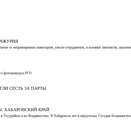
ЬЧЖУРИЯ
личие от непримиримых киногероев, умели сотрудничать, и военные лингвисты, аналити
ого фотоконкурса РГО
ГЛИ СЕСТЬ ЗА ПАРТЫ
Ы. ХАБАРОВСКИЙ КРАЙ
в Уссурийске и во Владивостоке. В Хабаровске нет и переулочка. Сегодня большинство