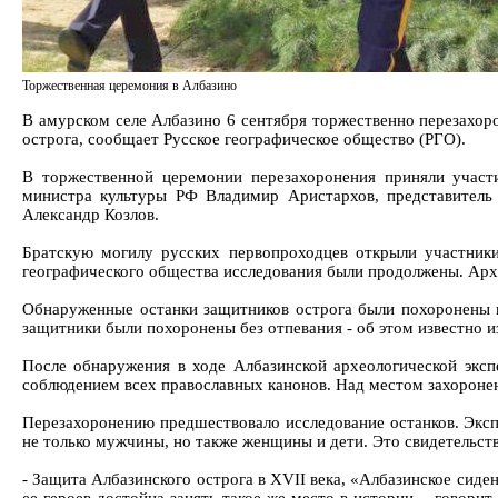
Торжественная церемония в Албазино
В амурском селе Албазино 6 сентября торжественно перезахор
острога, сообщает Русское географическое общество (РГО).
В торжественной церемонии перезахоронения приняли участ
министра культуры РФ Владимир Аристархов, представитель
Александр Козлов.
Братскую могилу русских первопроходцев открыли участники
географического общества исследования были продолжены. Архе
Обнаруженные останки защитников острога были похоронены п
защитники были похоронены без отпевания - об этом известно и
После обнаружения в ходе Албазинской археологической экс
соблюдением всех православных канонов. Над местом захоронен
Перезахоронению предшествовало исследование останков. Экспе
не только мужчины, но также женщины и дети. Это свидетельств
- Защита Албазинского острога в XVII века, «Албазинское сиден