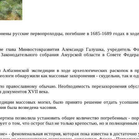
онены русские первопроходцы, погибшие в 1685-1689 годах в ходе
ие глава Минвостокразвития Александр Галушка, учредитель Фо
 Законодательного собрания Амурской области в Совете Федер
 Албазинской экспедиции в ходе археологических раскопок в п
ологи обнаружили как массовые захоронения - скудельни, так и о
о православному обычаю. Необходимость перезахоронения обуслов
з документов XVII века.
педиции массовых могил, было принято решение отдать усопшим 
ия была возведена часовня.
ртиза позволила установить общее количество погребенных - пор
ует о том, что острог был не только крепостью, но и полноценным
ие» - феноменальная история, которая пока известна в достаточно