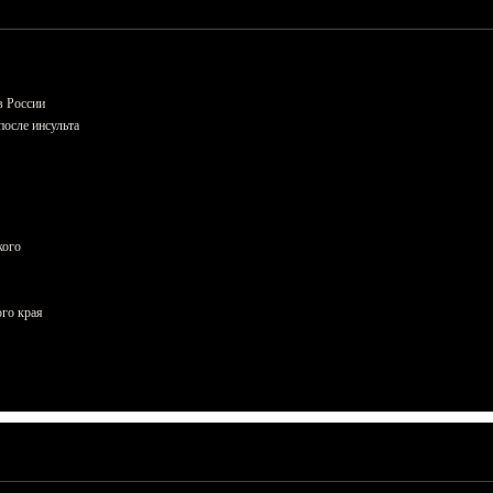
в России
осле инсульта
кого
ого края