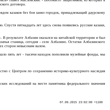
ловск» Павел Масловский. - Восемьсот защитников, из которых к
нского договора.
рядом казаков без боя занял городок, принадлежащий даурскому
. Спустя пятнадцать лет здесь снова появились русские казаки,
 В результате Албазин оказался на китайской территории и был
зачья станица, сегодня - село Албазино. Остатки Албазинского
ех сторон невысоким валом.
рошло пять лет - тысячи находок пополнили музейные фонды, мы
естно с Центром по сохранению историко-культурного наследия
ских исследований на месте памятника федерального значения
07.09.2015 23:02:00 +1100