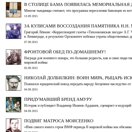
В СТОЛИЦЕ БАМА ПОЯВИЛАСЬ МЕМОРИАЛЬНАЯ 
Многие тындинцы считают, что программа переселения бамовцев из ветх
13.09.2015
ЗА КУЛИСАМИ ВОССОЗДАНИЯ ПАМЯТНИКА Н.Н.
Григорий Лёвкин: «Корреспондент газеты «Тихоокеанская звезда» А.Г.
в Ленинграде, в результате Оргкомитет избежал утраты общественных д
07.09.2015
ФРОНТОВОЙ ОБЕД ПО-ДОМАШНЕМУ!
Награда для военного повара, это большая редкость, как и сами люди т
мировой войны
05.09.2015
НИКОЛАЙ ДОЛБИЛКИН: ВОИН МИРА, РЫЦАРЬ ИС
Появился юридический повод передать народу бесценное наследство от
04.09.2015
ПРИДУМАВШИЙ БРЕНД АМУРУ
Историк и публицист Владимир Иванов-Ардашев, сценарист и ведущий на
04.09.2015
ПОДВИГ МАТРОСА МОИСЕЕНКО
«Имя самого юного героя ВМФ периода II мировой войны мы обязаны