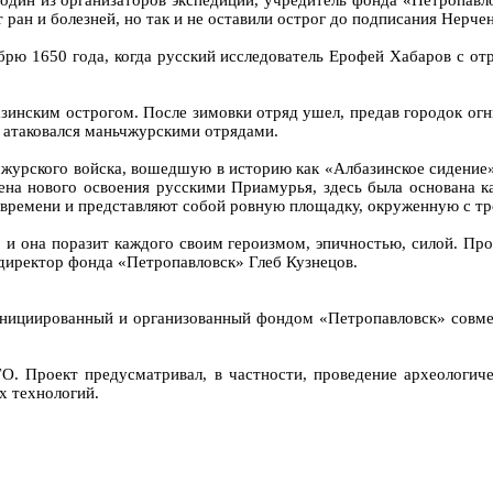
т один из организаторов экспедиции, учредитель фонда «Петропав
 ран и болезней, но так и не оставили острог до подписания Нерче
рю 1650 года, когда русский исследователь Ерофей Хабаров с от
азинским острогом. После зимовки отряд ушел, предав городок огню
 атаковался маньчжурскими отрядами.
журского войска, вошедшую в историю как «Албазинское сидение».
ена нового освоения русскими Приамурья, здесь была основана ка
 времени и представляют собой ровную площадку, окруженную с тр
, и она поразит каждого своим героизмом, эпичностью, силой. П
 директор фонда «Петропавловск» Глеб Кузнецов.
 инициированный и организованный фондом «Петропавловск» совм
О. Проект предусматривал, в частности, проведение археологиче
х технологий.