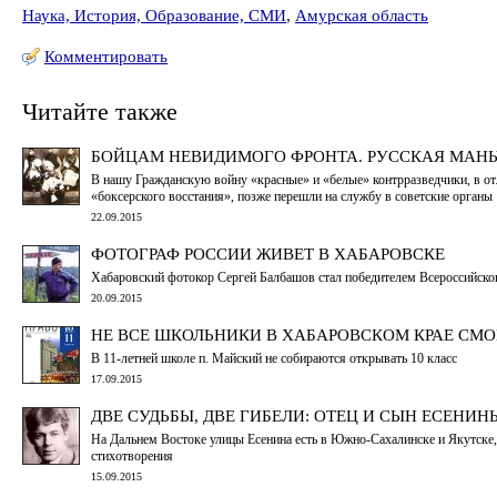
Наука, История, Образование, СМИ
,
Амурская область
Комментировать
Читайте также
БОЙЦАМ НЕВИДИМОГО ФРОНТА. РУССКАЯ МАН
В нашу Гражданскую войну «красные» и «белые» контрразведчики, в от
«боксерского восстания», позже перешли на службу в советские органы
22.09.2015
ФОТОГРАФ РОССИИ ЖИВЕТ В ХАБАРОВСКЕ
Хабаровский фотокор Сергей Балбашов стал победителем Всероссийск
20.09.2015
НЕ ВСЕ ШКОЛЬНИКИ В ХАБАРОВСКОМ КРАЕ СМО
В 11-летней школе п. Майский не собираются открывать 10 класс
17.09.2015
ДВЕ СУДЬБЫ, ДВЕ ГИБЕЛИ: ОТЕЦ И СЫН ЕСЕНИН
На Дальнем Востоке улицы Есенина есть в Южно-Сахалинске и Якутске, 
стихотворения
15.09.2015