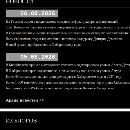
НОВОСТИ
06.08.2026
На Русском острове продолжается создание инфраструктуры для инноваций
Олег Кожемяко представил новые инициативы по развитию горнолыжного туризма 
В краевой больнице имени Владимирцева освоили новую методику восстановления п
Дальневосточная студия кинохроники получила поддержку Дмитрия Демешина
Новый циклон приближается к Хабаровскому краю
05.08.2026
В Биробиджане прошел мастер-класс стилиста международного уровня Алекса Датс
В Хабаровском крае подготовились к возможному повышению уровня Амура
Более 40 социальных выплат проиндексируют в Хабаровском крае в 2027 году
Более 1 000 тонн бензина и дизтоплива доставили в северные территории Хабаровск
Бесплатную сеть Wi-Fi запустили на площади имени Ленина в Хабаровске
Архив новостей >>
ИЗ БЛОГОВ