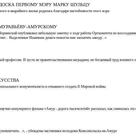
ДОСКА ПЕРВОМУ МЭРУ МАРКУ ШУЛЬЦУ
ого и аварийного жилья родилась благодаря настойчивости этого мэра
 МУРАВЬЁВУ-АМУРСКОМУ
 Чернявский опубликовал небольшую заметку о ходе работы Оргкомитета по воссоздан
енег... Выделенные Ишаевым деньги помогли нам заплатить заводу...»
акой профессии. И пусть не правительственными наградами, но бесценный труд военного 
КУССТВА
 эпохального монументалиста и отважного солдата II Мировой войны
учно-популярного фильма «Амур - дорога тысячелетий» рассказал, как снималась эта ка
 увековечить…», - убеждены наставники молодежи Комсомольска-на-Амуре