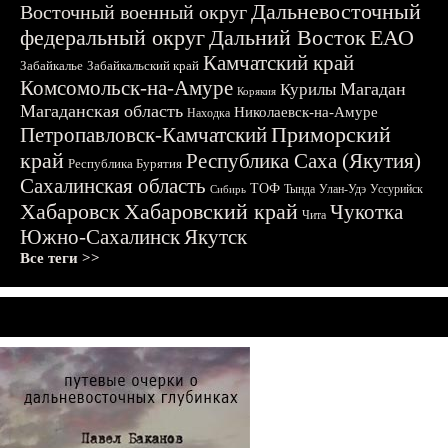
Дальневосточный
Восточный военный округ
федеральный округ
Дальний Восток
ЕАО
Камчатский край
Забайкалье
Забайкальский край
Комсомольск-на-Амуре
Магадан
Курилы
Корякия
Магаданская область
Николаевск-на-Амуре
Находка
Приморский
Петропавловск-Камчатский
край
Республика Саха (Якутия)
Республика Бурятия
Сахалинская область
ТОФ
Тында
Улан-Удэ
Уссурийск
Сибирь
Хабаровск
Хабаровский край
Чукотка
Чита
Южно-Сахалинск
Якутск
Все теги >>