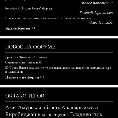
павел попельский
Кого боится Путин: Сергей Фургал
Евгений Афанасьев
Повышение платы в автобусах за проезд: кто виноват, и что делать?
Олег Паньков
Архив блогов >>
НОВОЕ НА ФОРУМЕ
Трилогия "Китобои" А. Вахова.
Охранник спит - смена идёт
80% российского медиаконтента это телевидение для пациентов психдиспансера
и наркологии.
Перейти на форум >>
ОБЛАКО ТЕГОВ
Азия
Амурская область
Анадырь
Арктика
Биробиджан
Владивосток
Благовещенск