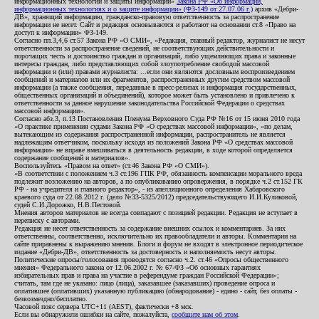
информационных технологий и защиты информации»
Закона РФ «Об информации,
информационных технологиях и о защите информации» (ФЗ-149 от 27.07.06 г.)
архив «Дебри-
ДВ», хранящий информацию, гражданско-правовую ответственность за распространение
информации не несет. Сайт и редакция основываются и работают на основании ст.8 «Право на
доступ к информации» ФЗ-149.
Согласно пп.3,4,6 ст.57 Закона РФ «О СМИ», «Редакция, главный редактор, журналист не несут
ответственности за распространение сведений, не соответствующих действительности и
порочащих честь и достоинство граждан и организаций, либо ущемляющих права и законные
интересы граждан, либо представляющих собой злоупотребление свободой массовой
информации и (или) правами журналиста: ...если они являются дословным воспроизведением
сообщений и материалов или их фрагментов, распространенных другим средством массовой
информации (а также сообщения, переданные в пресс-релизах и информация государственных,
общественных организаций и объединений), которое может быть установлено и привлечено к
ответственности за данное нарушение законодательства Российской Федерации о средствах
массовой информации».
Согласно абз.3, п.13 Постановления Пленума Верховного Суда РФ №16 от 15 июня 2010 года
«О практике применения судами Закона РФ «О средствах массовой информации», «по делам,
вытекающим из содержания распространенной информации, распространитель не является
надлежащим ответчиком, поскольку исходя из положений Закона РФ «О средствах массовой
информации» не вправе вмешиваться в деятельность редакции, в ходе которой определяется
содержание сообщений и материалов».
Воспользуйтесь «Правом на ответ» (ст.46 Закона РФ «О СМИ»).
«В соответствии с положением ч.3 ст.196 ГПК РФ, обязанность компенсации морального вреда
подлежит возложению на авторов, а по опубликованию опровержения, в порядке ч.2 ст.152 ГК
РФ - на учредителя и главного редактор», - из апелляционного определения Хабаровского
краевого суда от 22.08.2012 г. (дело №33-5325/2012) председательствующего И.И.Куликовой,
судей С.И.Дорожко, Н.В.Пестовой.
Мнения авторов материалов не всегда совпадают с позицией редакции. Редакция не вступает в
переписку с авторами.
Редакция не несет ответственность за содержание внешних ссылок и комментариев. За них
ответственны, соответственно, исключительно их правообладатели и авторы. Комментарии на
сайте приравнены к выражению мнения. Блоги и форум не входят в электронное периодическое
издание «Дебри-ДВ», ответственность за достоверность и наполняемость несут авторы.
Политические опросы/голосования проводятся согласно ч.2. ст.46 «Опросы общественного
мнения» Федерального закона от 12.06.2002 г. № 67-ФЗ «Об основных гарантиях
избирательных прав и права на участие в референдуме граждан Российской Федерации»;
считать, там где не указано: лицо (лица), заказавшее (заказавших) проведение опроса и
оплатившее (оплативших) указанную публикацию (обнародование) - едино - сайт, без оплаты -
безвозмездно/бесплатно.
Часовой пояс сервера UTC+11 (AEST), фактически +8 мск.
Если вы обнаружили ошибки на сайте, пожалуйста,
сообщите нам об этом
.