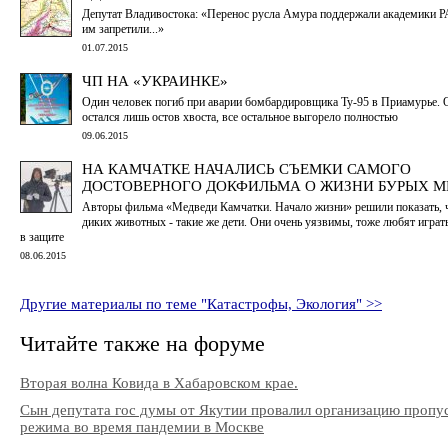
Депутат Владивостока: «Перенос русла Амура поддержали академики Р
им запретили...»
01.07.2015
ЧП НА «УКРАИНКЕ»
Один человек погиб при аварии бомбардировщика Ту-95 в Приамурье. 
остался лишь остов хвоста, все остальное выгорело полностью
09.06.2015
НА КАМЧАТКЕ НАЧАЛИСЬ СЪЕМКИ САМОГО
ДОСТОВЕРНОГО ДОКФИЛЬМА О ЖИЗНИ БУРЫХ М
Авторы фильма «Медведи Камчатки. Начало жизни» решили показать, 
диких животных - такие же дети. Они очень уязвимы, тоже любят играт
в защите
08.06.2015
Другие материалы по теме "Катастрофы, Экология" >>
Читайте также на форуме
Вторая волна Ковида в Хабаровском крае.
Сын депутата гос думы от Якутии провалил организацию пропу
режима во время пандемии в Москве