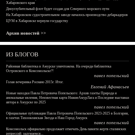
Хабаровского края
Дноуглубительный флот будет создан для Северного морского пути
На Хабаровском судостроительном заводе началось производство дебаркадеров
ЦУМ в Хабаровске вернули государству
Архив новостей >>
ИЗ БЛОГОВ
Районная библиотека в Амурске уничтожена. На очереди библиотека
Островского в Комсомольске?!
павел попельский
Голая вечеринка Роснано 2015г. Итог.
Евгений Афанасьев
Новые находки Павла Петровича Попельского: Архив газеты Природа и
аномальные явления, Неизвестная карта НижнеАмурЛага и Последние выставки
автора в Амурске по 2025
павел попельский
Официальные публикации Павла Петровича Попельского 2023-2025 в Болгарии,
в газетах Тихоокеанская Звезда и Наш Город Амурск
павел попельский
Комсомольск официально продолжает отмечать День памяти жертв сталинских
репрессий: задумаемся...