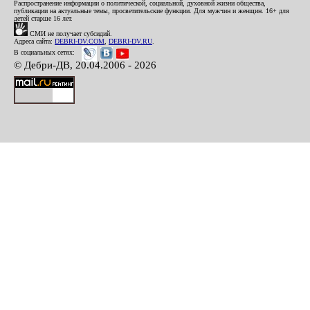
Распространение информации о политической, социальной, духовной жизни общества,
публикации на актуальные темы, просветительские функции. Для мужчин и женщин. 16+ для
детей старше 16 лет.
СМИ не получает субсидий.
Адреса сайта:
DEBRI-DV.COM
,
DEBRI-DV.RU
.
В социальных сетях:
© Дебри-ДВ, 20.04.2006 - 2026