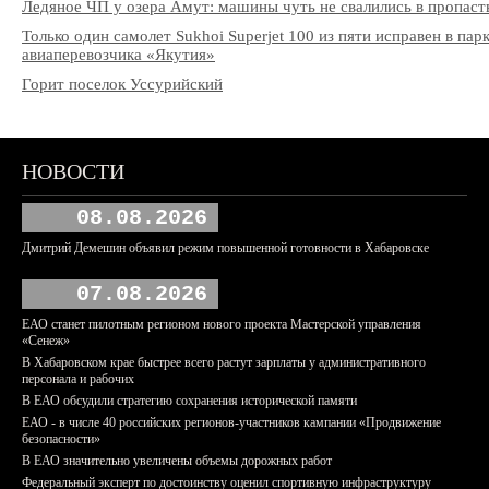
Ледяное ЧП у озера Амут: машины чуть не свалились в пропаст
Только один самолет Sukhoi Superjet 100 из пяти исправен в пар
авиаперевозчика «Якутия»
Горит поселок Уссурийский
НОВОСТИ
08.08.2026
Дмитрий Демешин объявил режим повышенной готовности в Хабаровске
07.08.2026
ЕАО станет пилотным регионом нового проекта Мастерской управления
«Сенеж»
В Хабаровском крае быстрее всего растут зарплаты у административного
персонала и рабочих
В ЕАО обсудили стратегию сохранения исторической памяти
ЕАО - в числе 40 российских регионов-участников кампании «Продвижение
безопасности»
В ЕАО значительно увеличены объемы дорожных работ
Федеральный эксперт по достоинству оценил спортивную инфраструктуру