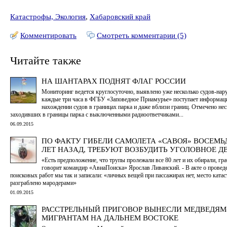
Катастрофы, Экология
,
Хабаровский край
Комментировать
Смотреть комментарии (5)
Читайте также
НА ШАНТАРАХ ПОДНЯТ ФЛАГ РОССИИ
Мониторинг ведется круглосуточно, выявлено уже несколько судов-нар
каждые три часа в ФГБУ «Заповедное Приамурье» поступает информац
нахождении судов в границах парка и даже вблизи границ. Отмечено нес
заходивших в границы парка с выключенными радиоответчиками...
06.09.2015
ПО ФАКТУ ГИБЕЛИ САМОЛЕТА «САВОЯ» ВОСЕМЬ
ЛЕТ НАЗАД, ТРЕБУЮТ ВОЗБУДИТЬ УГОЛОВНОЕ Д
«Есть предположение, что трупы пролежали все 80 лет и их обирали, гра
говорит командир «АвиаПоиска» Ярослав Ливанский. - В акте о провед
поисковых работ мы так и записали: «личных вещей при пассажирах нет, место ката
разграблено мародерами»
01.09.2015
РАССТРЕЛЬНЫЙ ПРИГОВОР ВЫНЕСЛИ МЕДВЕДЯМ
МИГРАНТАМ НА ДАЛЬНЕМ ВОСТОКЕ