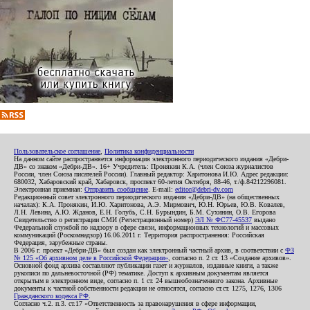
Пользовательское соглашение
,
Политика конфиденциальности
На данном сайте распространяется информация электронного периодического издания «Дебри-
ДВ» со знаком «Дебри-ДВ». 16+ Учредитель: Пронякин К.А. (член Союза журналистов
России, член Союза писателей России). Главный редактор: Харитонова И.Ю. Адрес редакции:
680032, Хабаровский край, Хабаровск, проспект 60-летия Октября, 88-46, т./ф.84212296081.
Электронная приемная:
Отправить сообщение
. E-mail:
editor@debri-dv.com
Редакционный совет электронного периодического издания «Дебри-ДВ» (на общественных
началах): К.А. Пронякин, И.Ю. Харитонова, А.Э. Мирмович, Ю.Н. Юрьев, Ю.В. Ковалев,
Л.Н. Левина, А.Ю. Жданов, Е.Н. Голубь, С.Н. Бурындин, Б.М. Сухинин, О.В. Егорова
Свидетельство о регистрации СМИ (Регистрационный номер)
ЭЛ № ФС77-45537
выдано
Федеральной службой по надзору в сфере связи, информационных технологий и массовых
коммуникаций (Роскомнадзор) 16.06.2011 г. Территория распространения: Российская
Федерация, зарубежные страны.
В 2006 г. проект «Дебри-ДВ» был создан как электронный частный архив, в соответствии с
ФЗ
№ 125 «Об архивном деле в Российской Федерации»
, согласно п. 2 ст. 13 «Создание архивов».
Основной фонд архива составляют публикации газет и журналов, изданные книги, а также
рукописи по дальневосточной (РФ) тематике. Доступ к архивным документам является
открытым в электронном виде, согласно п. 1 ст. 24 вышеобозначенного закона. Архивные
документы к частной собственности редакции не относятся, согласно ст.ст. 1275, 1276, 1306
Гражданского кодекса РФ
.
Согласно ч.2. п.3. ст.17 «Ответственность за правонарушения в сфере информации,