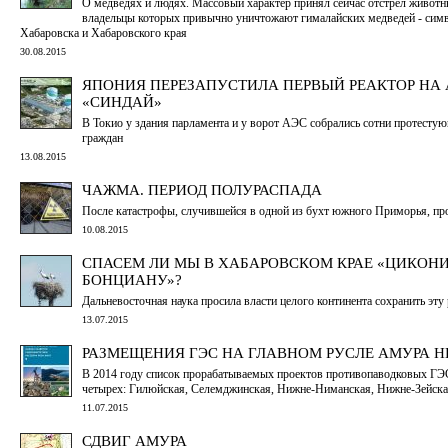
О медведях и людях. Массовый характер принял сейчас отстрел животны
владельцы которых привычно уничтожают гималайских медведей - симв
Хабаровска и Хабаровского края
30.08.2015
ЯПОНИЯ ПЕРЕЗАПУСТИЛА ПЕРВЫЙ РЕАКТОР НА 
«СИНДАЙ»
В Токио у здания парламента и у ворот АЭС собрались сотни протесту
граждан
13.08.2015
ЧАЖМА. ПЕРИОД ПОЛУРАСПАДА
После катастрофы, случившейся в одной из бухт южного Приморья, пр
10.08.2015
СПАСЕМ ЛИ МЫ В ХАБАРОВСКОМ КРАЕ «ЦИКОН
БОНЦИАНУ»?
Дальневосточная наука просила власти целого континента сохранить эту
13.07.2015
РАЗМЕЩЕНИЯ ГЭС НА ГЛАВНОМ РУСЛЕ АМУРА Н
В 2014 году список прорабатываемых проектов противопаводковых ГЭ
четырех: Гилюйская, Селемджинская, Нижне-Ниманская, Нижне-Зейск
11.07.2015
СДВИГ АМУРА