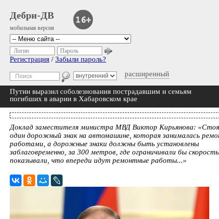
Дебри-ДВ
мобильная версия
Логин
Пароль
Регистрация
/
Забыли пароль?
расширенный
Путин выразил соболезнования пострадавшим и семьям
погибших в аварии в Хабаровском крае
Доклад заместителя министра МВД Виктор Кирьянова: «Стоя
один дорожный знак на автомашине, которая занималась рем
работами, а дорожные знаки должны быть установлены
заблаговременно, за 300 метров, где ограничивали бы скорость
показывали, что впереди идут ремонтные работы...»