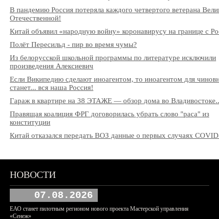
В пандемию Россия потеряла каждого четвертого ветерана Вели
Отечественной!
Китай объявил «народную войну» коронавирусу на границе с Ро
Полёт Пересильд - пир во время чумы?
Из белорусской школьной программы по литературе исключили
произведения Алексиевич
Если Википедию сделают иноагентом, то иноагентом для чинов
станет... вся наша Россия!
Гараж в квартире на 38 ЭТАЖЕ — обзор дома во Владивостоке..
Правящая коалиция ФРГ договорилась убрать слово "раса" из
конституции
Китай отказался передать ВОЗ данные о первых случаях COVID
НОВОСТИ
07.08.2026
ЕАО станет пилотным регионом нового проекта Мастерской управления
«Сенеж»