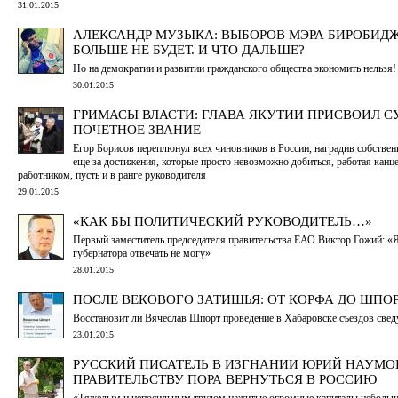
31.01.2015
АЛЕКСАНДР МУЗЫКА: ВЫБОРОВ МЭРА БИРОБИД
БОЛЬШЕ НЕ БУДЕТ. И ЧТО ДАЛЬШЕ?
Но на демократии и развитии гражданского общества экономить нельзя!
30.01.2015
ГРИМАСЫ ВЛАСТИ: ГЛАВА ЯКУТИИ ПРИСВОИЛ С
ПОЧЕТНОЕ ЗВАНИЕ
Егор Борисов переплюнул всех чиновников в России, наградив собствен
еще за достижения, которые просто невозможно добиться, работая кан
работником, пусть и в ранге руководителя
29.01.2015
«КАК БЫ ПОЛИТИЧЕСКИЙ РУКОВОДИТЕЛЬ…»
Первый заместитель председателя правительства ЕАО Виктор Гожий: «Я
губернатора отвечать не могу»
28.01.2015
ПОСЛЕ ВЕКОВОГО ЗАТИШЬЯ: ОТ КОРФА ДО ШПО
Восстановит ли Вячеслав Шпорт проведение в Хабаровске съездов све
23.01.2015
РУССКИЙ ПИСАТЕЛЬ В ИЗГНАНИИ ЮРИЙ НАУМО
ПРАВИТЕЛЬСТВУ ПОРА ВЕРНУТЬСЯ В РОССИЮ
«Тяжелым и непосильным трудом нажитые огромные капиталы небольш