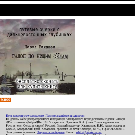
Пользовательское соглашение
,
Политика конфиденциальности
На данном сайте распространяется информация электронного периодического издания «Дебри-
ДВ» со знаком «Дебри-ДВ». 16+ Учредитель: Пронякин К.А. (член Союза журналистов
России, член Союза писателей России). Главный редактор: Харитонова И.Ю. Адрес редакции:
680032, Хабаровский край, Хабаровск, проспект 60-летия Октября, 88-46, т./ф.84212296081.
Электронная приемная:
Отправить сообщение
. E-mail:
editor@debri-dv.com