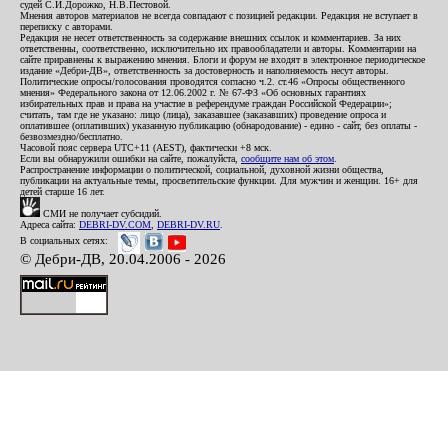
судей С.И.Дорожко, Н.В.Пестовой.
Мнения авторов материалов не всегда совпадают с позицией редакции. Редакция не вступает в
переписку с авторами.
Редакция не несет ответственность за содержание внешних ссылок и комментариев. За них
ответственны, соответственно, исключительно их правообладатели и авторы. Комментарии на
сайте приравнены к выражению мнения. Блоги и форум не входят в электронное периодическое
издание «Дебри-ДВ», ответственность за достоверность и наполняемость несут авторы.
Политические опросы/голосования проводятся согласно ч.2. ст.46 «Опросы общественного
мнения» Федерального закона от 12.06.2002 г. № 67-ФЗ «Об основных гарантиях
избирательных прав и права на участие в референдуме граждан Российской Федерации»;
считать, там где не указано: лицо (лица), заказавшее (заказавших) проведение опроса и
оплатившее (оплативших) указанную публикацию (обнародование) - едино - сайт, без оплаты -
безвозмездно/бесплатно.
Часовой пояс сервера UTC+11 (AEST), фактически +8 мск.
Если вы обнаружили ошибки на сайте, пожалуйста,
сообщите нам об этом
.
Распространение информации о политической, социальной, духовной жизни общества,
публикации на актуальные темы, просветительские функции. Для мужчин и женщин. 16+ для
детей старше 16 лет.
СМИ не получает субсидий.
Адреса сайта:
DEBRI-DV.COM
,
DEBRI-DV.RU
.
В социальных сетях:
© Дебри-ДВ, 20.04.2006 - 2026