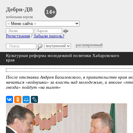
Дебри-ДВ
мобильная версия
Логин
Пароль
Регистрация
/
Забыли пароль?
расширенный
Культурная реформа молодежной политики Хабаровского
края
После отставки Андрея Базилевского, в правительстве края м
начаться «войнушки» за власть над молодежью, а многие «пт
гнезда» пойдут «на вылет»