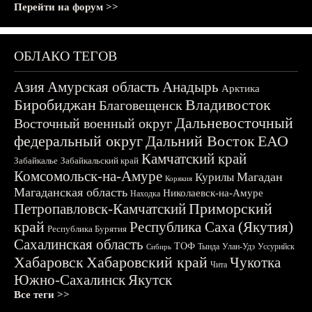
Перейти на форум >>
ОБЛАКО ТЕГОВ
Азия
Амурская область
Анадырь
Арктика
Биробиджан
Владивосток
Благовещенск
Дальневосточный
Восточный военный округ
федеральный округ
Дальний Восток
ЕАО
Камчатский край
Забайкалье
Забайкальский край
Комсомольск-на-Амуре
Магадан
Курилы
Корякия
Магаданская область
Николаевск-на-Амуре
Находка
Приморский
Петропавловск-Камчатский
край
Республика Саха (Якутия)
Республика Бурятия
Сахалинская область
ТОФ
Тында
Улан-Удэ
Уссурийск
Сибирь
Хабаровск
Хабаровский край
Чукотка
Чита
Южно-Сахалинск
Якутск
Все теги >>