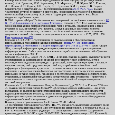
Редакционный совет электронного периодического издания «Дебри-ДВ» (на общественных
началах): К.А. Пронякин, И.Ю. Харитонова, А.Э. Мирмович, Ю.Н. Юрьев, Ю.В. Ковалев,
Л.Н. Левина, А.Ю. Жданов, Е.Н. Голубь, С.Н. Бурындин, Б.М. Сухинин, О.В. Егорова
Свидетельство о регистрации СМИ (Регистрационный номер)
ЭЛ № ФС77-45537
выдано
Федеральной службой по надзору в сфере связи, информационных технологий и массовых
коммуникаций (Роскомнадзор) 16.06.2011 г. Территория распространения: Российская
Федерация, зарубежные страны.
В 2006 г. проект «Дебри-ДВ» был создан как электронный частный архив, в соответствии с
ФЗ
№ 125 «Об архивном деле в Российской Федерации»
, согласно п. 2 ст. 13 «Создание архивов».
Основной фонд архива составляют публикации газет и журналов, изданные книги, а также
рукописи по дальневосточной (РФ) тематике. Доступ к архивным документам является
открытым в электронном виде, согласно п. 1 ст. 24 вышеобозначенного закона. Архивные
документы к частной собственности редакции не относятся, согласно ст.ст. 1275, 1276, 1306
Гражданского кодекса РФ
.
Согласно ч.2. п.3. ст.17 «Ответственность за правонарушения в сфере информации,
информационных технологий и защиты информации»
Закона РФ «Об информации,
информационных технологиях и о защите информации» (ФЗ-149 от 27.07.06 г.)
архив «Дебри-
ДВ», хранящий информацию, гражданско-правовую ответственность за распространение
информации не несет. Сайт и редакция основываются и работают на основании ст.8 «Право на
доступ к информации» ФЗ-149.
Согласно пп.3,4,6 ст.57 Закона РФ «О СМИ», «Редакция, главный редактор, журналист не несут
ответственности за распространение сведений, не соответствующих действительности и
порочащих честь и достоинство граждан и организаций, либо ущемляющих права и законные
интересы граждан, либо представляющих собой злоупотребление свободой массовой
информации и (или) правами журналиста: ...если они являются дословным воспроизведением
сообщений и материалов или их фрагментов, распространенных другим средством массовой
информации (а также сообщения, переданные в пресс-релизах и информация государственных,
общественных организаций и объединений), которое может быть установлено и привлечено к
ответственности за данное нарушение законодательства Российской Федерации о средствах
массовой информации».
Согласно абз.3, п.13 Постановления Пленума Верховного Суда РФ №16 от 15 июня 2010 года
«О практике применения судами Закона РФ «О средствах массовой информации», «по делам,
вытекающим из содержания распространенной информации, распространитель не является
надлежащим ответчиком, поскольку исходя из положений Закона РФ «О средствах массовой
информации» не вправе вмешиваться в деятельность редакции, в ходе которой определяется
содержание сообщений и материалов».
Воспользуйтесь «Правом на ответ» (ст.46 Закона РФ «О СМИ»).
«В соответствии с положением ч.3 ст.196 ГПК РФ, обязанность компенсации морального вреда
подлежит возложению на авторов, а по опубликованию опровержения, в порядке ч.2 ст.152 ГК
РФ - на учредителя и главного редактор», - из апелляционного определения Хабаровского
краевого суда от 22.08.2012 г. (дело №33-5325/2012) председательствующего И.И.Куликовой,