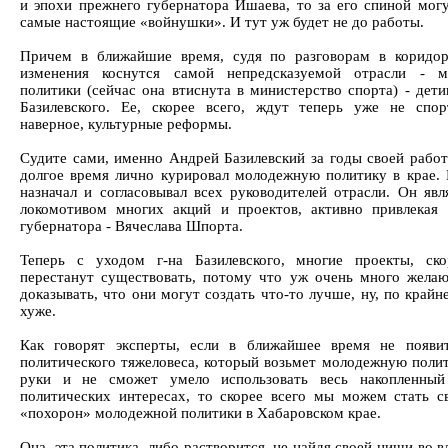
и эпохи прежнего губернатора Ишаева, то за его спиной могу
самые настоящие «войнушки». И тут уж будет не до работы.
Причем в ближайшие время, судя по разговорам в коридор
изменения коснутся самой непредсказуемой отрасли - м
политики (сейчас она втиснута в министерство спорта) - дет
Базилевского. Ее, скорее всего, ждут теперь уже не спор
наверное, культурные реформы.
Судите сами, именно Андрей Базилевский за годы своей работ
долгое время лично курировал молодежную политику в крае.
назначал и согласовывал всех руководителей отрасли. Он явл
локомотивом многих акций и проектов, активно привлекая
губернатора - Вячеслава Шпорта.
Теперь с уходом г-на Базилевского, многие проекты, ско
перестанут существовать, потому что уж очень много жела
доказывать, что они могут создать что-то лучше, ну, по крайн
хуже.
Как говорят эксперты, если в ближайшее время не появи
политического тяжеловеса, который возьмет молодежную полит
руки и не сможет умело использовать весь накопленный
политических интересах, то скорее всего мы можем стать с
«похорон» молодежной политики в Хабаровском крае.
Она, эта политика, либо растворится, не найдя своей ниши во в