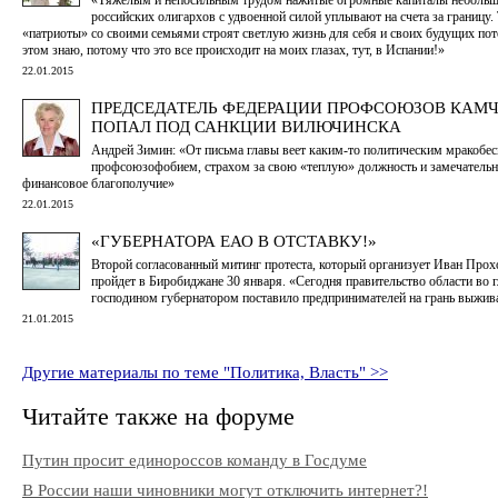
российских олигархов с удвоенной силой уплывают на счета за границу.
«патриоты» со своими семьями строят светлую жизнь для себя и своих будущих пот
этом знаю, потому что это все происходит на моих глазах, тут, в Испании!»
22.01.2015
ПРЕДСЕДАТЕЛЬ ФЕДЕРАЦИИ ПРОФСОЮЗОВ КАМ
ПОПАЛ ПОД САНКЦИИ ВИЛЮЧИНСКА
Андрей Зимин: «От письма главы веет каким-то политическим мракобес
профсоюзофобием, страхом за свою «теплую» должность и замечательн
финансовое благополучие»
22.01.2015
«ГУБЕРНАТОРА ЕАО В ОТСТАВКУ!»
Второй согласованный митинг протеста, который организует Иван Прох
пройдет в Биробиджане 30 января. «Сегодня правительство области во г
господином губернатором поставило предпринимателей на грань выжив
21.01.2015
Другие материалы по теме "Политика, Власть" >>
Читайте также на форуме
Путин просит единороссов команду в Госдуме
В России наши чиновники могут отключить интернет?!