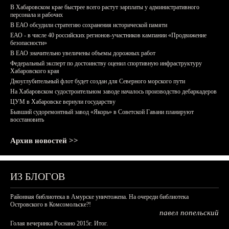
В Хабаровском крае быстрее всего растут зарплаты у административного
персонала и рабочих
В ЕАО обсудили стратегию сохранения исторической памяти
ЕАО - в числе 40 российских регионов-участников кампании «Продвижение
безопасности»
В ЕАО значительно увеличены объемы дорожных работ
Федеральный эксперт по достоинству оценил спортивную инфраструктуру
Хабаровского края
Дноуглубительный флот будет создан для Северного морского пути
На Хабаровском судостроительном заводе началось производство дебаркадеров
ЦУМ в Хабаровске вернули государству
Бывший судоремонтный завод «Якорь» в Советской Гавани планируют
восстановить
Архив новостей >>
ИЗ БЛОГОВ
Районная библиотека в Амурске уничтожена. На очереди библиотека
Островского в Комсомольске?!
павел попельский
Голая вечеринка Роснано 2015г. Итог.