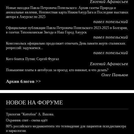
Евгений Афанасьев
Новые находки Павла Петровича Попельского: Архив газеты Природа и
аномальные явления, Неизвестная карта НижнеАмурЛага и Последние выставки
автора в Амурске по 2025
павел попельский
Официальные публикации Павла Петровича Попельского 2023-2025 в Болгарии,
в газетах Тихоокеанская Звезда и Наш Город Амурск
павел попельский
Комсомольск официально продолжает отмечать День памяти жертв сталинских
репрессий: задумаемся...
павел попельский
Кого боится Путин: Сергей Фургал
Евгений Афанасьев
Повышение платы в автобусах за проезд: кто виноват, и что делать?
Олег Паньков
Архив блогов >>
НОВОЕ НА ФОРУМЕ
Трилогия "Китобои" А. Вахова.
Охранник спит - смена идёт
80% российского медиаконтента это телевидение для пациентов психдиспансера
и наркологии.