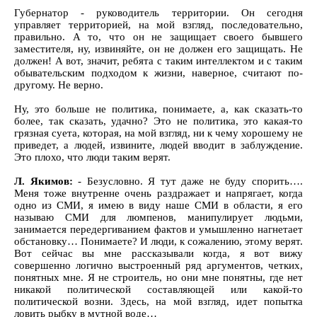
Губернатор - руководитель территории. Он сегодня
управляет территорией, на мой взгляд, последовательно,
правильно. А то, что он не защищает своего бывшего
заместителя, ну, извиняйте, он не должен его защищать. Не
должен! А вот, значит, ребята с таким интеллектом и с таким
обывательским подходом к жизни, наверное, считают по-
другому. Не верно.
Ну, это больше не политика, понимаете, а, как сказать-то
более, так сказать, удачно? Это не политика, это какая-то
грязная суета, которая, на мой взгляд, ни к чему хорошему не
приведет, а людей, извините, людей вводит в заблуждение.
Это плохо, что люди таким верят.
Л. Якимов:
- Безусловно. Я тут даже не буду спорить….
Меня тоже внутренне очень раздражает и напрягает, когда
одно из СМИ, я имею в виду наше СМИ в области, я его
называю СМИ для люмпенов, манипулирует людьми,
занимается передергиванием фактов и умышленно нагнетает
обстановку… Понимаете? И люди, к сожалению, этому верят.
Вот сейчас вы мне рассказывали когда, я вот вижу
совершенно логично выстроенный ряд аргументов, четких,
понятных мне. Я не строитель, но они мне понятны, где нет
никакой политической составляющей или какой-то
политической возни. Здесь, на мой взгляд, идет попытка
ловить рыбку в мутной воде…