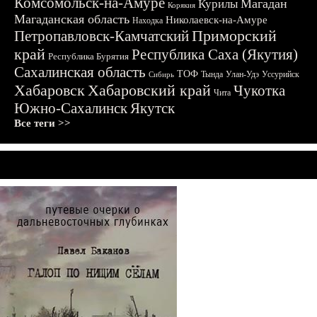
Комсомольск-на-Амуре
Магадан
Курилы
Корякия
Магаданская область
Николаевск-на-Амуре
Находка
Приморский
Петропавловск-Камчатский
край
Республика Саха (Якутия)
Республика Бурятия
Сахалинская область
ТОФ
Тында
Улан-Удэ
Уссурийск
Сибирь
Хабаровск
Хабаровский край
Чукотка
Чита
Южно-Сахалинск
Якутск
Все теги >>