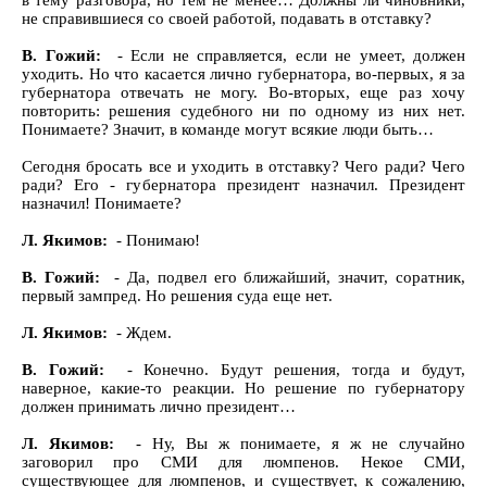
в тему разговора, но тем не менее… Должны ли чиновники,
не справившиеся со своей работой, подавать в отставку?
В. Гожий:
- Если не справляется, если не умеет, должен
уходить. Но что касается лично губернатора, во-первых, я за
губернатора отвечать не могу. Во-вторых, еще раз хочу
повторить: решения судебного ни по одному из них нет.
Понимаете? Значит, в команде могут всякие люди быть…
Сегодня бросать все и уходить в отставку? Чего ради? Чего
ради? Его - губернатора президент назначил. Президент
назначил! Понимаете?
Л. Якимов:
- Понимаю!
В. Гожий:
- Да, подвел его ближайший, значит, соратник,
первый зампред. Но решения суда еще нет.
Л. Якимов:
- Ждем.
В. Гожий:
- Конечно. Будут решения, тогда и будут,
наверное, какие-то реакции. Но решение по губернатору
должен принимать лично президент…
Л. Якимов:
- Ну, Вы ж понимаете, я ж не случайно
заговорил про СМИ для люмпенов. Некое СМИ,
существующее для люмпенов, и существует, к сожалению,