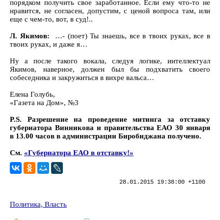
порядком получить свое заработанное. Если ему что-то не
нравится, не согласен, допустим, с ценой вопроса там, или
еще с чем-то, вот, в суд!..
Л. Якимов:
…- (поет) Ты знаешь, все в твоих руках, все в
твоих руках, и даже я…
Ну а после такого вокала, следуя логике, интеллектуал
Якимов, наверное, должен был бы подхватить своего
собеседника и закружиться в вихре вальса…
Елена Голубь,
«Газета на Дом», №3
P.S. Разрешение на проведение митинга за отставку
губернатора Винникова и правительства ЕАО 30 января
в 13.00 часов в администрации Биробиджана получено.
См.
«Губернатора ЕАО в отставку!»
28.01.2015 19:38:00 +1100
Политика, Власть