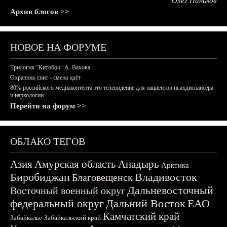
Олег Паньков
Архив блогов >>
НОВОЕ НА ФОРУМЕ
Трилогия "Китобои" А. Вахова.
Охранник спит - смена идёт
80% российского медиаконтента это телевидение для пациентов психдиспансера
и наркологии.
Перейти на форум >>
ОБЛАКО ТЕГОВ
Азия
Амурская область
Анадырь
Арктика
Биробиджан
Владивосток
Благовещенск
Дальневосточный
Восточный военный округ
федеральный округ
Дальний Восток
ЕАО
Камчатский край
Забайкалье
Забайкальский край