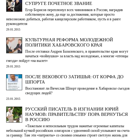
СУПРУГЕ ПОЧЕТНОЕ ЗВАНИЕ
Егор Борисов переплюнул всех чиновников в России, наградив
собственную жену, да еще за достижения, которые просто
невозможно добиться, работая канцелярским работником, пусть и в ранге
руководителя
29.01.2015
КУЛЬТУРНАЯ РЕФОРМА МОЛОДЕЖНОЙ
ПОЛИТИКИ ХАБАРОВСКОГО КРАЯ
После отставки Андрея Базилевского, в правительстве края могут
начаться «войнушки» за власть над молодежью, а многие «птенцы
гнезда» пойдут «на вылет»
29.01.2015
ПОСЛЕ ВЕКОВОГО ЗАТИШЬЯ: ОТ КОРФА ДО
ШПОРТА
Восстановит ли Вячеслав Шпорт проведение в Хабаровске съездов
сведущих людей?
23.01.2015
РУССКИЙ ПИСАТЕЛЬ В ИЗГНАНИИ ЮРИЙ
НАУМОВ: ПРАВИТЕЛЬСТВУ ПОРА ВЕРНУТЬСЯ
В РОССИЮ
«Тяжелым и непосильным трудом нажитые огромные капиталы
небольшой кучкой российских олигархов с удвоенной силой уплывают на счета
за границу. Там эти «патриоты» со своими семьями строят светлую жизнь для