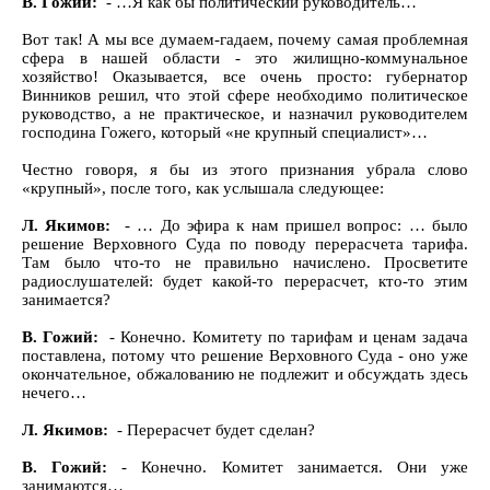
В. Гожий:
- …Я как бы политический руководитель…
Вот так! А мы все думаем-гадаем, почему самая проблемная
сфера в нашей области - это жилищно-коммунальное
хозяйство! Оказывается, все очень просто: губернатор
Винников решил, что этой сфере необходимо политическое
руководство, а не практическое, и назначил руководителем
господина Гожего, который «не крупный специалист»…
Честно говоря, я бы из этого признания убрала слово
«крупный», после того, как услышала следующее:
Л. Якимов:
- … До эфира к нам пришел вопрос: … было
решение Верховного Суда по поводу перерасчета тарифа.
Там было что-то не правильно начислено. Просветите
радиослушателей: будет какой-то перерасчет, кто-то этим
занимается?
В. Гожий:
- Конечно. Комитету по тарифам и ценам задача
поставлена, потому что решение Верховного Суда - оно уже
окончательное, обжалованию не подлежит и обсуждать здесь
нечего…
Л. Якимов:
- Перерасчет будет сделан?
В. Гожий:
- Конечно. Комитет занимается. Они уже
занимаются…