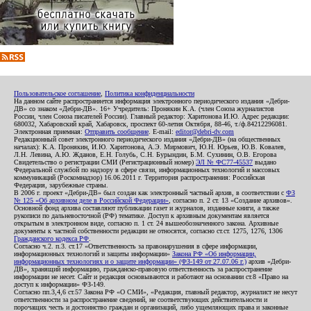
Пользовательское соглашение
,
Политика конфиденциальности
На данном сайте распространяется информация электронного периодического издания «Дебри-
ДВ» со знаком «Дебри-ДВ». 16+ Учредитель: Пронякин К.А. (член Союза журналистов
России, член Союза писателей России). Главный редактор: Харитонова И.Ю. Адрес редакции:
680032, Хабаровский край, Хабаровск, проспект 60-летия Октября, 88-46, т./ф.84212296081.
Электронная приемная:
Отправить сообщение
. E-mail:
editor@debri-dv.com
Редакционный совет электронного периодического издания «Дебри-ДВ» (на общественных
началах): К.А. Пронякин, И.Ю. Харитонова, А.Э. Мирмович, Ю.Н. Юрьев, Ю.В. Ковалев,
Л.Н. Левина, А.Ю. Жданов, Е.Н. Голубь, С.Н. Бурындин, Б.М. Сухинин, О.В. Егорова
Свидетельство о регистрации СМИ (Регистрационный номер)
ЭЛ № ФС77-45537
выдано
Федеральной службой по надзору в сфере связи, информационных технологий и массовых
коммуникаций (Роскомнадзор) 16.06.2011 г. Территория распространения: Российская
Федерация, зарубежные страны.
В 2006 г. проект «Дебри-ДВ» был создан как электронный частный архив, в соответствии с
ФЗ
№ 125 «Об архивном деле в Российской Федерации»
, согласно п. 2 ст. 13 «Создание архивов».
Основной фонд архива составляют публикации газет и журналов, изданные книги, а также
рукописи по дальневосточной (РФ) тематике. Доступ к архивным документам является
открытым в электронном виде, согласно п. 1 ст. 24 вышеобозначенного закона. Архивные
документы к частной собственности редакции не относятся, согласно ст.ст. 1275, 1276, 1306
Гражданского кодекса РФ
.
Согласно ч.2. п.3. ст.17 «Ответственность за правонарушения в сфере информации,
информационных технологий и защиты информации»
Закона РФ «Об информации,
информационных технологиях и о защите информации» (ФЗ-149 от 27.07.06 г.)
архив «Дебри-
ДВ», хранящий информацию, гражданско-правовую ответственность за распространение
информации не несет. Сайт и редакция основываются и работают на основании ст.8 «Право на
доступ к информации» ФЗ-149.
Согласно пп.3,4,6 ст.57 Закона РФ «О СМИ», «Редакция, главный редактор, журналист не несут
ответственности за распространение сведений, не соответствующих действительности и
порочащих честь и достоинство граждан и организаций, либо ущемляющих права и законные