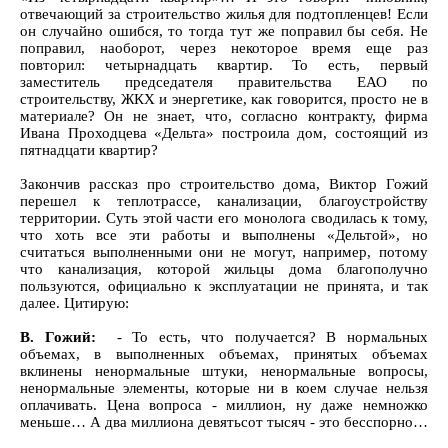
отвечающий за строительство жилья для подтопленцев! Если
он случайно ошибся, то тогда тут же поправил бы себя. Не
поправил, наоборот, через некоторое время еще раз
повторил: четырнадцать квартир. То есть, первый
заместитель председателя правительства ЕАО по
строительству, ЖКХ и энергетике, как говорится, просто не в
материале? Он не знает, что, согласно контракту, фирма
Ивана Проходцева «Дельта» построила дом, состоящий из
пятнадцати квартир?
Закончив рассказ про строительство дома, Виктор Гожий
перешел к теплотрассе, канализации, благоустройству
территории. Суть этой части его монолога сводилась к тому,
что хоть все эти работы и выполнены «Дельтой», но
считаться выполненными они не могут, например, потому
что канализация, которой жильцы дома благополучно
пользуются, официально к эксплуатации не принята, и так
далее. Цитирую:
В. Гожий:
- То есть, что получается? В нормальных
объемах, в выполненных объемах, принятых объемах
вклинены ненормальные штуки, ненормальные вопросы,
ненормальные элементы, которые ни в коем случае нельзя
оплачивать. Цена вопроса - миллион, ну даже немножко
меньше… А два миллиона девятьсот тысяч - это бесспорно…