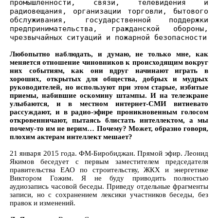
промышленности, связи, телевидения и
радиовещания, организации торговли, бытового
обслуживания, государственной поддержки
предпринимательства, гражданской обороны,
чрезвычайных ситуаций и пожарной безопасности
Любопытно наблюдать, и думаю, не только мне, как
меняется отношение чиновников к происходящим вокруг
них событиям, как они вдруг начинают играть в
хороших, открытых для общества, добрых и мудрых
руководителей, но используют при этом старые, избитые
приемы, набившие оскомину штампы. И на телеэкране
улыбаются, и в местном интернет-СМИ витиевато
рассуждают, и в радио-эфире проникновенным голосом
откровенничают, пытаясь блистать интеллектом, а мы
почему-то им не верим… Почему? Может, образно говоря,
плохим актерам интеллект мешает?
21 января 2015 года. ФМ-Биробиджан. Прямой эфир. Леонид
Якимов беседует с первым заместителем председателя
правительства ЕАО по строительству, ЖКХ и энергетике
Виктором Гожим. Я не буду приводить полностью
аудиозапись часовой беседы. Приведу отдельные фрагменты
записи, но с сохранением лексики участников беседы, без
правок и изменений.