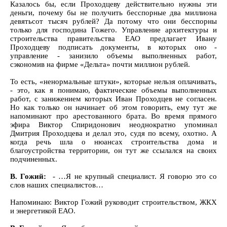
Казалось бы, если Проходцеву действительно нужны эти
деньги, почему бы не получить бесспорные два миллиона
девятьсот тысяч рублей? Да потому что они бесспорны
только для господина Гожего. Управление архитектуры и
строительства правительства ЕАО предлагает Ивану
Проходцеву подписать документы, в которых оно -
управление - занизило объемы выполненных работ,
сэкономив на фирме «Дельта» почти миллион рублей.
То есть, «ненормальные штуки», которые нельзя оплачивать,
- это, как я понимаю, фактические объемы выполненных
работ, с занижением которых Иван Проходцев не согласен.
Но как только он начинает об этом говорить, ему тут же
напоминают про арестованного брата. Во время прямого
эфира Виктор Спиридонович неоднократно упоминал
Дмитрия Проходцева и делал это, судя по всему, охотно. А
когда речь шла о нюансах строительства дома и
благоустройства территории, он тут же ссылался на своих
подчиненных.
В. Гожий:
- …Я не крупный специалист. Я говорю это со
слов наших специалистов…
Напоминаю: Виктор Гожий руководит строительством, ЖКХ
и энергетикой ЕАО.