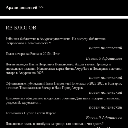
Архив новостей >>
ИЗ БЛОГОВ
Районная библиотека в Амурске уничтожена. На очереди библиотека
Островского в Комсомольске?!
павел попельский
Голая вечеринка Роснано 2015г. Итог.
Евгений Афанасьев
Новые находки Павла Петровича Попельского: Архив газеты Природа и
аномальные явления, Неизвестная карта НижнеАмурЛага и Последние выставки
автора в Амурске по 2025
павел попельский
Официальные публикации Павла Петровича Попельского 2023-2025 в Болгарии,
в газетах Тихоокеанская Звезда и Наш Город Амурск
павел попельский
Комсомольск официально продолжает отмечать День памяти жертв сталинских
репрессий: задумаемся...
павел попельский
Кого боится Путин: Сергей Фургал
Евгений Афанасьев
Повышение платы в автобусах за проезд: кто виноват, и что делать?