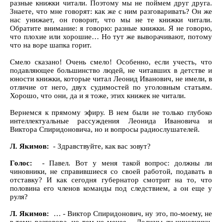
разные книжки читали. Поэтому мы не поймем друг друга.
Знаете, что мне говорят: как же с ним разговаривать? Он же
нас унижает, он говорит, что мы не те книжки читали.
Обратите внимание: я говорю: разные книжки. Я не говорю,
что плохие или хорошие… Но тут же выворачивают, потому
что на воре шапка горит.
Смело сказано! Очень смело! Особенно, если учесть, что
подавляющее большинство людей, не читавших в детстве и
юности книжки, которые читал Леонид Иванович, не имели, в
отличие от него, двух судимостей по уголовным статьям.
Хорошо, что они, да и я тоже, этих книжек не читали.
Вернемся к прямому эфиру. В нем были не только глубоко
интеллектуальные рассуждения Леонида Ивановича и
Виктора Спиридоновича, но и вопросы радиослушателей.
Л. Якимов:
- Здравствуйте, как вас зовут?
Голос:
- Павел. Вот у меня такой вопрос: должны ли
чиновники, не справившиеся со своей работой, подавать в
отставку? И как сегодня губернатор смотрит на то, что
половина его членов команды под следствием, а он еще у
руля?
Л. Якимов:
… - Виктор Спиридонович, ну это, по-моему, не