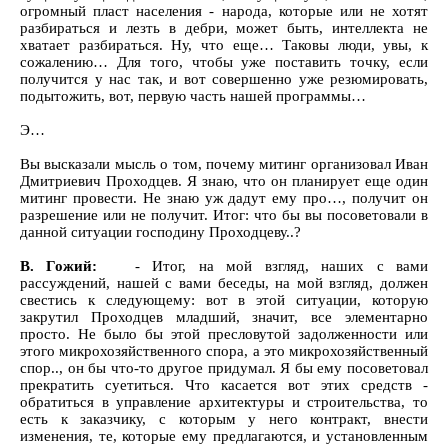
огромный пласт населения - народа, которые или не хотят
разбираться и лезть в дебри, может быть, интеллекта не
хватает разбираться. Ну, что еще… Таковы люди, увы, к
сожалению… Для того, чтобы уже поставить точку, если
получится у нас так, и вот совершенно уже резюмировать,
подытожить, вот, первую часть нашей программы…
Э…
Вы высказали мысль о том, почему митинг организовал Иван
Дмитриевич Проходцев. Я знаю, что он планирует еще один
митинг провести. Не знаю уж дадут ему про…, получит он
разрешение или не получит. Итог: что бы вы посоветовали в
данной ситуации господину Проходцеву..?
В. Гожий:
- Итог, на мой взгляд, наших с вами
рассуждений, нашей с вами беседы, на мой взгляд, должен
свестись к следующему: вот в этой ситуации, которую
закрутил Проходцев младший, значит, все элементарно
просто. Не было бы этой пресловутой задолженности или
этого микрохозяйственного спора, а это микрохозяйственный
спор.., он бы что-то другое придумал. Я бы ему посоветовал
прекратить суетиться. Что касается вот этих средств -
обратиться в управление архитектуры и строительства, то
есть к заказчику, с которым у него контракт, внести
изменения, те, которые ему предлагаются, и установленным