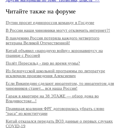
Читайте также на форуме
Путин просит единороссов команду в Госдуме
В России наши чиновники могут отключить интернет?!
В пандемию Россия потеряла каждого четвертого
ветерана Великой Отечественной!
Китай объявил «народную войну» коронавирусу на
границе с Россией
Полёт Пересильд - пир во время чумы?
Из белорусской школьной программы по литературе
исключили произведения Алексиевич
Если Википедию сделают иноагентом, то иноагентом для
чиновников станет... вся наша Россия!
Гараж в квартире на 38 ЭТАЖЕ — обзор дома во
Владивостоке...!
Правящая коалиция ФРГ договорилась убрать слово
"раса" из конституции
Китай отказался передать ВОЗ данные о первых случаях
COVID-19