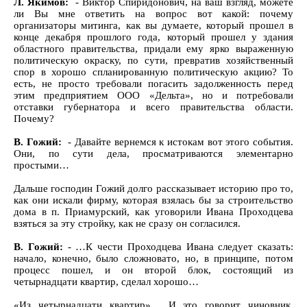
Л. Якимов:
- Виктор Спиридонович, на ваш взгляд, можете
ли Вы мне ответить на вопрос вот какой: почему
организаторы митинга, как вы думаете, который прошел в
конце декабря прошлого года, который прошел у здания
областного правительства, придали ему ярко выраженную
политическую окраску, по сути, превратив хозяйственный
спор в хорошо спланированную политическую акцию? То
есть, не просто требовали погасить задолженность перед
этим предприятием ООО «Дельта», но и потребовали
отставки губернатора и всего правительства области.
Почему?
В. Гожий:
- Давайте вернемся к истокам вот этого события.
Они, по сути дела, просматриваются элементарно
простыми…
Дальше господин Гожий долго рассказывает историю про то,
как они искали фирму, которая взялась бы за строительство
дома в п. Приамурский, как уговорили Ивана Проходцева
взяться за эту стройку, как не сразу он согласился.
В. Гожий:
- …К чести Проходцева Ивана следует сказать:
начало, конечно, было сложновато, но, в принципе, потом
процесс пошел, и он второй блок, состоящий из
четырнадцати квартир, сделал хорошо…
«Из четырнадцати квартир»… И это говорит чиновник,