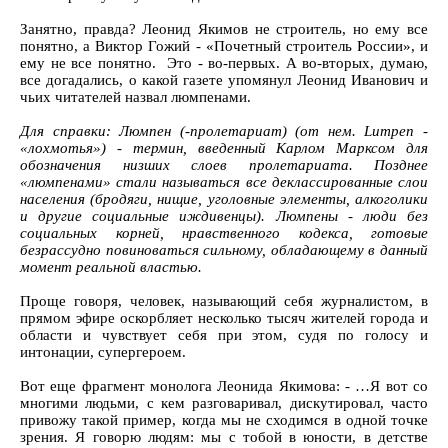
Занятно, правда? Леонид Якимов не строитель, но ему все
понятно, а Виктор Гожий - «Почетный строитель России», и
ему не все понятно. Это - во-первых. А во-вторых, думаю,
все догадались, о какой газете упомянул Леонид Иванович и
чьих читателей назвал люмпенами.
Для справки: Люмпен (-пролетариат) (от нем. Lumpen -
«лохмотья») - термин, введенный Карлом Марксом для
обозначения низших слоев пролетариата. Позднее
«люмпенами» стали называться все деклассированные слои
населения (бродяги, нищие, уголовные элементы, алкоголики
и другие социальные иждивенцы). Люмпены - люди без
социальных корней, нравственного кодекса, готовые
безрассудно повиноваться сильному, обладающему в данный
момент реальной властью.
Проще говоря, человек, называющий себя журналистом, в
прямом эфире оскорбляет несколько тысяч жителей города и
области и чувствует себя при этом, судя по голосу и
интонации, супергероем.
Вот еще фрагмент монолога Леонида Якимова: - …Я вот со
многими людьми, с кем разговаривал, дискутировал, часто
привожу такой пример, когда мы не сходимся в одной точке
зрения. Я говорю людям: мы с тобой в юности, в детстве