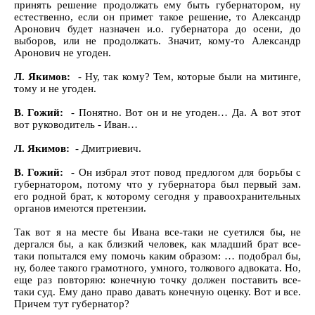
принять решение продолжать ему быть губернатором, ну
естественно, если он примет такое решение, то Александр
Аронович будет назначен и.о. губернатора до осени, до
выборов, или не продолжать. Значит, кому-то Александр
Аронович не угоден.
Л. Якимов:
- Ну, так кому? Тем, которые были на митинге,
тому и не угоден.
В. Гожий:
- Понятно. Вот он и не угоден… Да. А вот этот
вот руководитель - Иван…
Л. Якимов:
- Дмитриевич.
В. Гожий:
- Он избрал этот повод предлогом для борьбы с
губернатором, потому что у губернатора был первый зам.
его родной брат, к которому сегодня у правоохранительных
органов имеются претензии.
Так вот я на месте бы Ивана все-таки не суетился бы, не
дергался бы, а как близкий человек, как младший брат все-
таки попытался ему помочь каким образом: … подобрал бы,
ну, более такого грамотного, умного, толкового адвоката. Но,
еще раз повторяю: конечную точку должен поставить все-
таки суд. Ему дано право давать конечную оценку. Вот и все.
Причем тут губернатор?