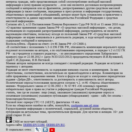
интересы граждан, либо представляющих собой злоупотребление свободой массовой
информации и (или) правами журналиста: ...если они являются дословным воспроизведением
сообщений и материалов или их фрагментов, распространенных другим средством массовой
информации (а также сообщения, переданные в пресс-релизах и информация государственных,
общественных организаций и объединений), которое может быть установлено и привлечено к
ответственности за данное нарушение законодательства Российской Федерации о средствах
массовой информации».
Согласно абз.3, п.13 Постановления Пленума Верховного Суда РФ №16 от 15 июня 2010 года
«О практике применения судами Закона РФ «О средствах массовой информации», «по делам,
вытекающим из содержания распространенной информации, распространитель не является
надлежащим ответчиком, поскольку исходя из положений Закона РФ «О средствах массовой
информации» не вправе вмешиваться в деятельность редакции, в ходе которой определяется
содержание сообщений и материалов».
Воспользуйтесь «Правом на ответ» (ст.46 Закона РФ «О СМИ»).
«В соответствии с положением ч.3 ст.196 ГПК РФ, обязанность компенсации морального вреда
подлежит возложению на авторов, а по опубликованию опровержения, в порядке ч.2 ст.152 ГК
РФ - на учредителя и главного редактор», - из апелляционного определения Хабаровского
краевого суда от 22.08.2012 г. (дело №33-5325/2012) председательствующего И.И.Куликовой,
судей С.И.Дорожко, Н.В.Пестовой.
Мнения авторов материалов не всегда совпадают с позицией редакции. Редакция не вступает в
переписку с авторами.
Редакция не несет ответственность за содержание внешних ссылок и комментариев. За них
ответственны, соответственно, исключительно их правообладатели и авторы. Комментарии на
сайте приравнены к выражению мнения. Блоги и форум не входят в электронное периодическое
издание «Дебри-ДВ», ответственность за достоверность и наполняемость несут авторы.
Политические опросы/голосования проводятся согласно ч.2. ст.46 «Опросы общественного
мнения» Федерального закона от 12.06.2002 г. № 67-ФЗ «Об основных гарантиях
избирательных прав и права на участие в референдуме граждан Российской Федерации»;
считать, там где не указано: лицо (лица), заказавшее (заказавших) проведение опроса и
оплатившее (оплативших) указанную публикацию (обнародование) - едино - сайт, без оплаты -
безвозмездно/бесплатно.
Часовой пояс сервера UTC+11 (AEST), фактически +8 мск.
Если вы обнаружили ошибки на сайте, пожалуйста,
сообщите нам об этом
.
Распространение информации о политической, социальной, духовной жизни общества,
публикации на актуальные темы, просветительские функции. Для мужчин и женщин. 16+ для
детей старше 16 лет.
СМИ не получает субсидий.
Адреса сайта:
DEBRI-DV.COM
,
DEBRI-DV.RU
.
В социальных сетях: