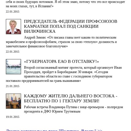
себя и своих будущих потомков. Я об этом знаю, потому что это все происходит
на моих глазах, тут, в Испании!»
22.01.2015
ПРЕДСЕДАТЕЛЬ ФЕДЕРАЦИИ ПРОФСОЮЗОВ
КАМЧАТКИ ПОПАЛ ПОД САНКЦИИ
ВИЛЮЧИНСКА
Андрей Зимин: «От письма главы веет каким-то политическим
мракобесием и профсоюзофобием, страхом за свою «теплую» должность и
замечательное финансовое благополучие»
22.01.2015
«ГУБЕРНАТОРА ЕАО В ОТСТАВКУ!»
Второй согласованный митинг протеста, который организует Иван
Проходцев, пройдет в Биробиджане 30 января. «Сегодня
правительство области во главе с господином губернатором
поставило предпринимателей на грань выживания»
21.01.2015
КАЖДОМУ ЖИТЕЛЮ ДАЛЬНЕГО ВОСТОКА -
БЕСПЛАТНО ПО 1 ГЕКТАРУ ЗЕМЛИ!
Рабочая встреча Владимира Путина с вице-премьером - полпредом
президента в ДФО Юрием Трутневым
19.01.2015
Другие материалы по теме "Политика, Власть" >>