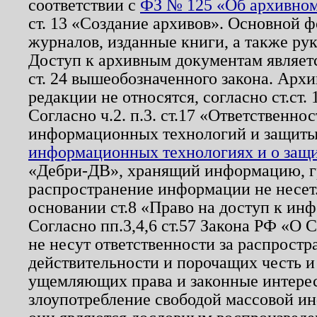
соответствии с
ФЗ № 125 «Об архивном
ст. 13 «Создание архивов». Основной ф
журналов, изданные книги, а также ру
Доступ к архивным документам являетс
ст. 24 вышеобозначенного закона. Арх
редакции не относятся, согласно ст.ст. 
Согласно ч.2. п.3. ст.17 «Ответственн
информационных технологий и защит
информационных технологиях и о защит
«Дебри-ДВ», хранящий информацию, гр
распространение информации не несет.
основании ст.8 «Право на доступ к ин
Согласно пп.3,4,6 ст.57 Закона РФ «О
не несут ответственности за распрост
действительности и порочащих честь и
ущемляющих права и законные интере
злоупотребление свободой массовой ин