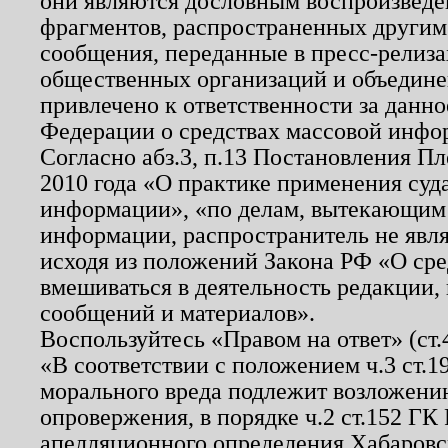
они являются дословным воспроизведе
фрагментов, распространенных другим
сообщения, переданные в пресс-релиза
общественных организаций и объединен
привлечено к ответственности за данн
Федерации о средствах массовой инфо
Согласно абз.3, п.13 Постановления П
2010 года «О практике применения суд
информации», «по делам, вытекающим
информации, распространитель не явл
исходя из положений Закона РФ «О ср
вмешиваться в деятельность редакции, 
сообщений и материалов».
Воспользуйтесь «Правом на ответ» (ст
«В соответствии с положением ч.3 ст.
морального вреда подлежит возложению
опровержения, в порядке ч.2 ст.152 ГК 
апелляционного определения Хабаровско