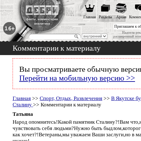
Главная
Разделы
Архив
Коммен
Приглашаем к о
Надоела рек
расширенный пои
Комментарии к материалу
Вы просматриваете обычную версию
Перейти на мобильную версию >>
Главная
>>
Спорт, Отдых, Развлечения
>>
В Якутске бу
Сталину
>> Комментарии к материалу
Татьяна
Народ опомнитесь!Какой памятник Сталину?!Вам что,
чувствовать себя людьми?Нужно быть быдлом,которо
как хочет?!Ветераны,мы уважаем Ваши заслуги,но в ма
нужно!