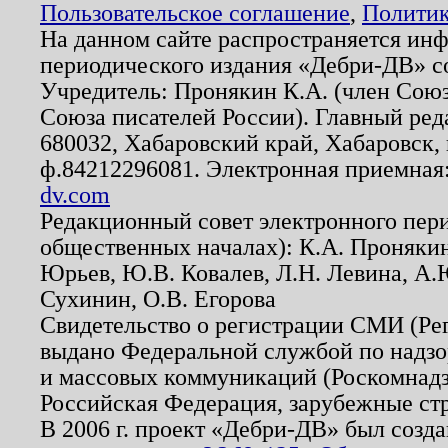
Пользовательское соглашение
,
Политик
На данном сайте распространяется ин
периодического издания «Дебри-ДВ» с
Учредитель: Пронякин К.А. (член Союз
Союза писателей России). Главный ред
680032, Хабаровский край, Хабаровск, п
ф.84212296081. Электронная приемная
dv.com
Редакционный совет электронного пер
общественных началах): К.А. Проняки
Юрьев, Ю.В. Ковалев, Л.Н. Левина, А.
Сухинин, О.В. Егорова
Свидетельство о регистрации СМИ (Р
выдано Федеральной службой по надзо
и массовых коммуникаций (Роскомнадзо
Российская Федерация, зарубежные ст
В 2006 г. проект «Дебри-ДВ» был созда