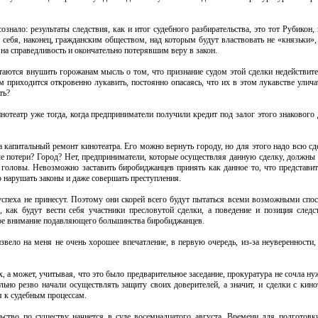
знало: результаты следствия, как и итог судебного разбирательства, это тот Рубикон,
 себя, наконец, гражданским обществом, над которым будут властвовать не «князьки»,
на справедливость и окончательно потерявшим веру в закон.
аются внушить горожанам мысль о том, что признание судом этой сделки недействите
 приходится откровенно лукавить, постоянно опасаясь, что их в этом лукавстве улича
ть?
инотеатр уже тогда, когда предприниматели получили кредит под залог этого знаковог
а капитальный ремонт кинотеатра. Его можно вернуть городу, но для этого надо всю сд
вые потери? Город? Нет, предприниматели, которые осуществляя данную сделку, должны
и головы. Невозможно заставить биробиджанцев принять как данное то, что представи
о нарушать законы и даже совершать преступления.
спеха не принесут. Поэтому они скорей всего будут пытаться всеми возможными спос
, как будут вести себя участники пресловутой сделки, а поведение и позиция следс
ное внимание подавляющего большинства биробиджанцев.
вело на меня не очень хорошее впечатление, в первую очередь, из-за неуверенности,
, а может, учитывая, что это было предварительное заседание, прокуратура не сочла н
о резво начали осуществлять защиту своих доверителей, а значит, и сделки с кино
я к судебным процессам.
льство по существу начнется в суде восемнадцатого августа. Времени для подготовк