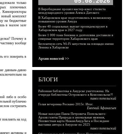
05.08.2026
надлежали только
арых пленочных
В Биробиджане прошел мастер-класс стилиста
я. Кинопроекторы
международного уровня Алекса Датского
и новый комплект
В Хабаровском крае подготовились к возможному
оду на бюджетные
повышению уровня Амура
ишь в малом зале
Более 40 социальных выплат проиндексируют в
Хабаровском крае в 2027 году
Более 1 000 тонн бензина и дизтоплива доставили в
сделки? Почему в
северные территории Хабаровского края
 участнику вообще
Бесплатную сеть Wi-Fi запустили на площади имени
Ленина в Хабаровске
ь его поверить в
Архив новостей >>
ние давным-давно
 исключительно на
БЛОГИ
Районная библиотека в Амурске уничтожена. На
очереди библиотека Островского в Комсомольске?!
пой либо в особо
павел попельский
ительной публично
Голая вечеринка Роснано 2015г. Итог.
числом состряпать
Евгений Афанасьев
Новые находки Павла Петровича Попельского:
Архив газеты Природа и аномальные явления,
т повлиять на ход
Неизвестная карта НижнеАмурЛага и Последние
выставки автора в Амурске по 2025
павел попельский
ежнему активны и