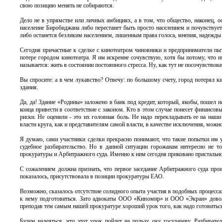
свою позицию менять не собираются.
Дело не в упрямстве или личных амбициях, а в том, что общество, наконец, осо
население Биробиджана либо перестанет быть просто населением и почувствует
либо останется безликим населением, лишенным права голоса, мнения, надежды 
Сегодня причастные к сделке с кинотеатром чиновники и предприниматели пыт
потере городом кинотеатра. Я им искренне сочувствую, хотя бы потому, что им
называется: жить в состоянии постоянного стресса. Ну, как тут не посочувствова
Вы спросите: а в чем лукавство? Отвечу: по большому счету, город потерял к
здания.
Да, да! Здание «Родины» заложено в банк под кредит, который, якобы, пошел н
конца привести в соответствие с законом. Кто в этом случае понесет финансо
риски. Не оценили - это их головная боль. Не надо перекладывать ее на наш
власти круга, как и представителям самой власти, в качестве исключения, можн
Я думаю, сами участники сделки прекрасно понимают, что такие попытки им у
судебное разбирательство. Но в данной ситуации горожанам интересно не то
прокуратуры и Арбитражного суда. Именно к ним сегодня приковано присталь
С сожалением должна признать, что первое заседание Арбитражного суда произ
показалось, присутствовала в позиции прокуратуры ЕАО.
Возможно, сказалось отсутствие солидного опыта участия в подобных процессах
к нему подготовиться. Зато адвокаты ООО «Киномир» и ООО «Экран» довольн
преподав тем самым нашей прокуратуре хороший урок того, как надо готовитьс
Будем надеяться, что этот урок пойдет на пользу оку государеву. Разбирате