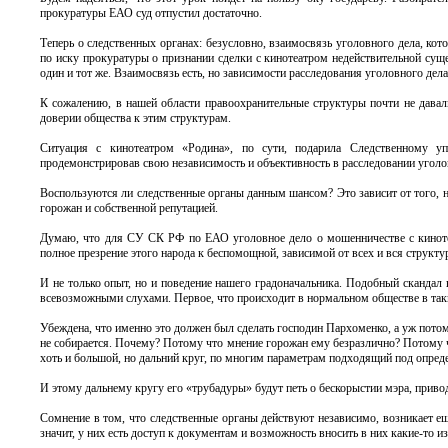
прокуратуры ЕАО суд отпустил достаточно.
Теперь о следственных органах: безусловно, взаимосвязь уголовного дела, ко
по иску прокуратуры о признании сделки с кинотеатром недействительной суще
один и тот же. Взаимосвязь есть, но зависимости расследования уголовного дел
К сожалению, в нашей области правоохранительные структуры почти не давал
доверии общества к этим структурам.
Ситуация с кинотеатром «Родина», по сути, подарила Следственному у
продемонстрировав свою независимость и объективность в расследовании уголо
Воспользуются ли следственные органы данным шансом? Это зависит от того,
горожан и собственной репутацией.
Думаю, что для СУ СК РФ по ЕАО уголовное дело о мошенничестве с кинотеат
полное презрение этого народа к беспомощной, зависимой от всех и вся структу
И не только опыт, но и поведение нашего градоначальника. Подобный скандал
всевозможными слухами. Первое, что происходит в нормальном обществе в таких
Убеждена, что именно это должен был сделать господин Пархоменко, а уж потом 
не собирается. Почему? Потому что мнение горожан ему безразлично? Потому чт
хоть и большой, но дальний круг, по многим параметрам подходящий под опред
И этому дальнему кругу его «трубадуры» будут петь о бескорыстии мэра, прив
Сомнение в том, что следственные органы действуют независимо, возникает ещ
значит, у них есть доступ к документам и возможность вносить в них какие-то и