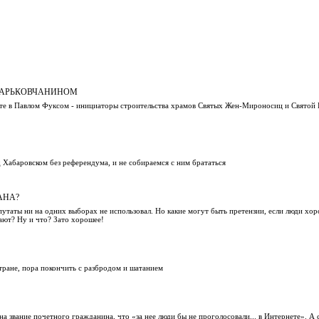
ХАРЬКОВЧАНИНОМ
сте в Павлом Фуксом - инициаторы строительства храмов Святых Жен-Мироносиц и Святой 
 Хабаровском без референдума, и не собираемся с ним брататься
АНА?
утаты ни на одних выборах не использовал. Но какие могут быть претензии, если люди хо
ают? Ну и что? Зато хорошее!
тране, пора покончить с разбродом и шатанием
а звание почетного гражданина, что «за нее люди бы не проголосовали... в Интернете». А 