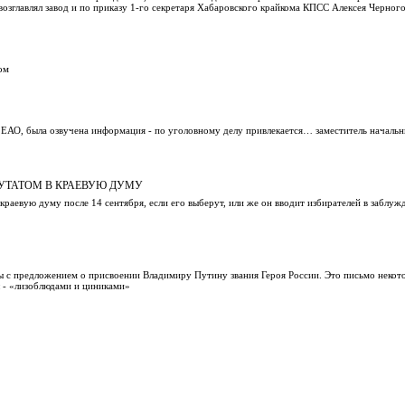
возглавлял завод и по приказу 1-го секретаря Хабаровского крайкома КПСС Алексея Черног
ом
 ЕАО, была озвучена информация - по уголовному делу привлекается… заместитель начальн
ПУТАТОМ В КРАЕВУЮ ДУМУ
краевую думу после 14 сентября, если его выберут, или же он вводит избирателей в заблуж
 с предложением о присвоении Владимиру Путину звания Героя России. Это письмо некот
ы - «лизоблюдами и циниками»