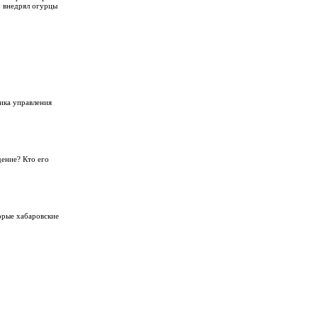
о внедрял огурцы
ика управления
дение? Кто его
орые хабаровские