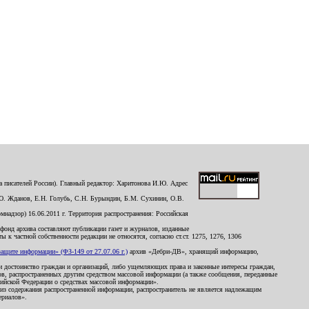
 писателей России). Главный редактор: Харитонова И.Ю. Адрес
Ю. Жданов, Е.Н. Голубь, С.Н. Бурындин, Б.М. Сухинин, О.В.
надзор) 16.06.2011 г. Территория распространения: Российская
й фонд архива составляют публикации газет и журналов, изданные
к частной собственности редакции не относятся, согласно ст.ст. 1275, 1276, 1306
щите информации» (ФЗ-149 от 27.07.06 г.)
архив «Дебри-ДВ», хранящий информацию,
ь и достоинство граждан и организаций, либо ущемляющих права и законные интересы граждан,
ов, распространенных другим средством массовой информации (а также сообщения, переданные
сийской Федерации о средствах массовой информации».
из содержания распространенной информации, распространитель не является надлежащим
ериалов».