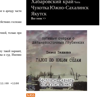
Хабаровский край
Чита
Чукотка
Южно-Сахалинск
е в аренду части
Якутск
Все теги >>
действиях госпожи
чной, только при
у такой вариант,
ны и суд. Именно
:11:00 +1100