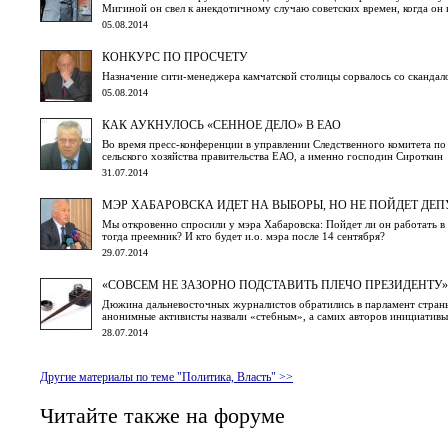
Мигиной он свел к анекдотичному случаю советских времен, когда он 
05.08.2014
КОНКУРС ПО ПРОСЧЕТУ
Назначение сити-менеджера камчатской столицы сорвалось со скандал
05.08.2014
КАК АУКНУЛОСЬ «СЕННОЕ ДЕЛО» В ЕАО
Во время пресс-конференции в управлении Следственного комитета по
сельского хозяйства правительства ЕАО, а именно господин Сироткин
31.07.2014
МЭР ХАБАРОВСКА ИДЕТ НА ВЫБОРЫ, НО НЕ ПОЙДЕТ ДЕ
Мы откровенно спросили у мэра Хабаровска: Пойдет ли он работать в 
тогда преемник? И кто будет и.о. мэра после 14 сентября?
29.07.2014
«СОВСЕМ НЕ ЗАЗОРНО ПОДСТАВИТЬ ПЛЕЧО ПРЕЗИДЕНТУ»
Дюжина дальневосточных журналистов обратились в парламент страны
анонимные активисты назвали «стебным», а самих авторов инициатив
28.07.2014
Другие материалы по теме "Политика, Власть" >>
Читайте также на форуме