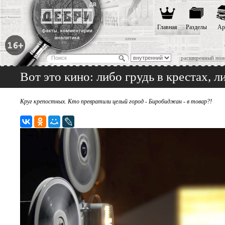
Главная
Разделы
Ар
расширенный пои
Вот это кино: либо грудь в крестах, ли
Круг крепостных. Кто превратили целый город - Биробиджан - в товар?!