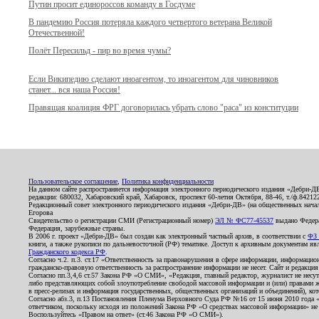
Путин просит единороссов команду в Госдуме
В пандемию Россия потеряла каждого четвертого ветерана Великой
Отечественной!
Полёт Пересильд - пир во время чумы?
Если Википедию сделают иноагентом, то иноагентом для чиновников
станет... вся наша Россия!
Правящая коалиция ФРГ договорилась убрать слово "раса" из конституции
Пользовательское соглашение
,
Политика конфиденциальности
На данном сайте распространяется информация электронного периодического издания «Дебри-Д
редакции: 680032, Хабаровский край, Хабаровск, проспект 60-летия Октября, 88-46, т./ф.8421
Редакционный совет электронного периодического издания «Дебри-ДВ» (на общественных нач
Егорова
Свидетельство о регистрации СМИ (Регистрационный номер)
ЭЛ № ФС77-45537
выдано Федера
Федерация, зарубежные страны.
В 2006 г. проект «Дебри-ДВ» был создан как электронный частный архив, в соответствии с
ФЗ 
книги, а также рукописи по дальневосточной (РФ) тематике. Доступ к архивным документам явля
Гражданского кодекса РФ
.
Согласно ч.2. п.3. ст.17 «Ответственность за правонарушения в сфере информации, информац
гражданско-правовую ответственность за распространение информации не несет. Сайт и редакци
Согласно пп.3,4,6 ст.57 Закона РФ «О СМИ», «Редакция, главный редактор, журналист не несут
либо представляющих собой злоупотребление свободой массовой информации и (или) правами ж
в пресс-релизах и информация государственных, общественных организаций и объединений), кот
Согласно абз.3, п.13 Постановления Пленума Верховного Суда РФ №16 от 15 июня 2010 года 
ответчиком, поскольку исходя из положений Закона РФ «О средствах массовой информации» не 
Воспользуйтесь «Правом на ответ» (ст.46 Закона РФ «О СМИ»).