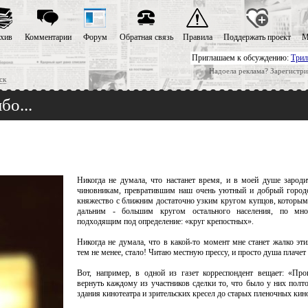
хив
Комментарии
Форум
Обратная связь
Правила
Поддержать проект
М
Приглашаем к обсуждению:
Трил
Надоела реклама? Зарегистри
ск
бо...
Никогда не думала, что настанет время, и в моей душе зароди
чиновникам, превратившим наш очень уютный и добрый городо
княжество с ближним достаточно узким кругом купцов, которым 
дальним - большим кругом остального населения, по мно
подходящим под определение: «круг крепостных».
Никогда не думала, что в какой-то момент мне станет жалко эти
тем не менее, стало! Читаю местную прессу, и просто душа плачет
Вот, например, в одной из газет корреспондент вещает: «Про
вернуть каждому из участников сделки то, что было у них полто
здания кинотеатра и зрительских кресел до старых пленочных кин