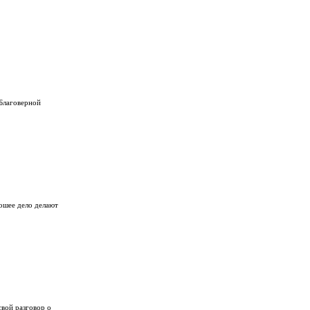
Благоверной
рошее дело делают
свой разговор о