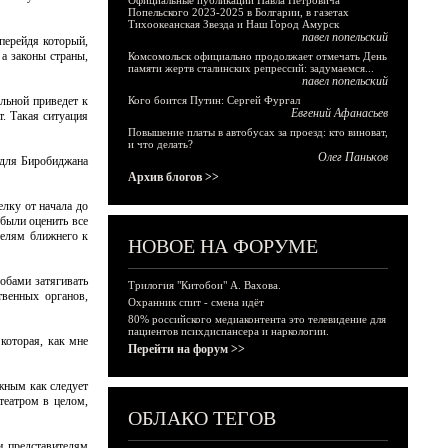
Официальные публикации Павла Петровича
Попельского 2023-2025 в Болгарии, в газетах
Тихоокеанская Звезда и Наш Город Амурск
павел попельский
 перейдя который,
 а законы страны,
Комсомольск официально продолжает отмечать День
памяти жертв сталинских репрессий: задумаемся...
павел попельский
льной приведет к
Кого боится Путин: Сергей Фургал
Евгений Афанасьев
т. Такая ситуация
Повышение платы в автобусах за проезд: кто виноват,
и что делать?
Олег Паньков
о для Биробиджана
Архив блогов >>
елку от начала до
 были оценить все
телям ближнего к
НОВОЕ НА ФОРУМЕ
обами затягивать
Трилогия "Китобои" А. Вахова.
твенных органов,
Охранник спит - смена идёт
80% российского медиаконтента это телевидение для
пациентов психдиспансера и наркологии.
 которая, как мне
Перейти на форум >>
ужным как следует
театром в целом,
ОБЛАКО ТЕГОВ
и представителям