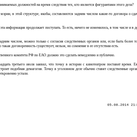
анимаемых должностей на время следствия тех, кто является фигурантами этого дела?
рии, в этой структуре, якобы, составляются задним числом какие-то договора о сдач
а информация продолжает поступать. То есть, ничего не изменилось, в том числе и в 
адним числом, можно только с согласия следственных органов или, если быть более то
такая договоренность существует, нельзя, но сомнение в ее отсутствии есть.
твенного комитета РФ по ЕАО должно это сделать немедленно и публично.
цать третьего июля заявил, что точку в истории с кинотеатром поставит время. Ем
устроит подобная демагогия. Точку в уголовном деле обычно ставят следственные орга
откровенно устали.
05.08.2014 21