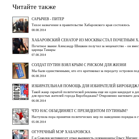
Читайте также
САРЫЧЕВ - ПИТЕР
Тихое назначение в правительстве Хабаровского края состоялось
08.08.2014
ХАБАРОВСКИЙ СЕНАТОР ИЗ МОСКВЫ СТАЛ ПОЧЕТНЫМ 
Почетное звание Александр Шишкин получил за меценатство - он вме
царицы Тамары
07.08.2014
СОЛДАТ ПУТИН ВЗЯЛ КРЫМ С РИСКОМ ДЛЯ ЖИЗНИ
Мы были единственными, кто его критиковал за передачу островов под
06.08.2014
ИЗБИРАТЕЛЬНАЯ ПОМОЩЬ ДЛЯ ИЗБИРАТЕЛЕЙ БИРОБИДЖ
Такой жанр скрытой политической рекламы еще ни один кандидат в деп
для простых жителей города Биробиджана? Откровенно нагловато дел
06.08.2014
ЧТО НАС ОБЪЕДИНЯЕТ С ПРЕЗИДЕНТОМ ПУТИНЫМ?
Наступила пора принятия политических мер по наведению порядка в с
05.08.2014
ОГУРЕЧНЫЙ МЭР ХАБАРОВСКА
Г-н Соколов мотивирует отказ выдвинуть селекционера Ольгу Мигину н