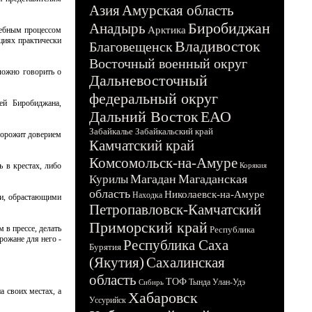
Азия
Амурская область
Биробиджан
Анадырь
Арктика
удебным процессом
нциях практически
Владивосток
Благовещенск
Восточный военный округ
ложно говорить о
Дальневосточный
федеральный округ
ей Биробиджана,
Дальний Восток
ЕАО
Забайкалье
Забайкальский край
дорожит доверием
Камчатский край
Комсомольск-на-Амуре
 в крестах, либо
Корякия
Магадан
Магаданская
Курилы
область
Николаевск-на-Амуре
Находка
ми, обрастающими
Петропавловск-Камчатский
Приморский край
 в прессе, делать
Республика
рожане для него -
Республика Саха
Бурятия
(Якутия)
Сахалинская
область
ТОФ
Тында
Улан-Удэ
Сибирь
а своих местах, а
Хабаровск
Уссурийск