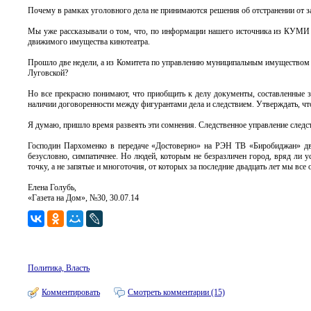
Почему в рамках уголовного дела не принимаются решения об отстранении от з
Мы уже рассказывали о том, что, по информации нашего источника из КУМИ мэ
движимого имущества кинотеатра.
Прошло две недели, а из Комитета по управлению муниципальным имуществом эт
Луговской?
Но все прекрасно понимают, что приобщить к делу документы, составленные з
наличии договоренности между фигурантами дела и следствием. Утверждать, что 
Я думаю, пришло время развеять эти сомнения. Следственное управление следс
Господин Пархоменко в передаче «Достоверно» на РЭН ТВ «Биробиджан» двад
безусловно, симпатичнее. Но людей, которым не безразличен город, вряд ли 
точку, а не запятые и многоточия, от которых за последние двадцать лет мы все 
Елена Голубь,
«Газета на Дом», №30, 30.07.14
Политика, Власть
Комментировать
Смотреть комментарии (15)