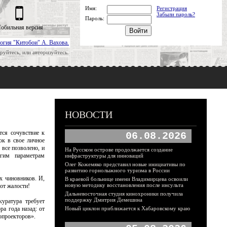
Имя:
Регистрация
Забыли пароль?
Пароль:
обильная версия
огия "Китобои" А. Вахова.
руйтесь, или авторизуйтесь.
НОВОСТИ
тся сочувствие к
06.08.2026
к в свое личное
все позволено, и
На Русском острове продолжается создание
гим параметрам
инфраструктуры для инноваций
Олег Кожемяко представил новые инициативы по
развитию горнолыжного туризма в России
х чиновников. И,
В краевой больнице имени Владимирцева освоили
новую методику восстановления после инсульта
 от жалости!
Дальневосточная студия кинохроники получила
поддержку Дмитрия Демешина
куратура требует
ра года назад: от
Новый циклон приближается к Хабаровскому краю
опроекторов».