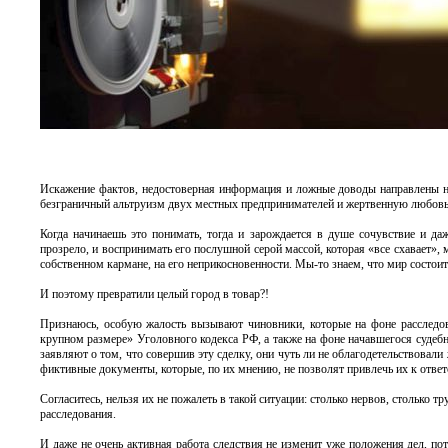
Искажение фактов, недостоверная информация и ложные доводы направлены на 
безграничный альтруизм двух местных предпринимателей и жертвенную любовь
Когда начинаешь это понимать, тогда и зарождается в душе сочувствие и д
прозрело, и воспринимать его послушной серой массой, которая «все схавает»,
собственном кармане, на его неприкосновенности. Мы-то знаем, что мир состоит
И поэтому превратили целый город в товар?!
Признаюсь, особую жалость вызывают чиновники, которые на фоне расследов
крупном размере» Уголовного кодекса РФ, а также на фоне начавшегося судебн
заявляют о том, что совершив эту сделку, они чуть ли не облагодетельствовал
фиктивные документы, которые, по их мнению, не позволят привлечь их к ответ
Согласитесь, нельзя их не пожалеть в такой ситуации: столько нервов, столько т
расследования.
И даже не очень активная работа следствия не изменит уже положения дел, п