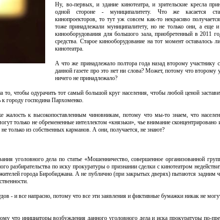
Ну, во-первых, и здание кинотеатра, и зрительские кресла при
одной стороне - муниципалитету. Что же касается ст
кинопроекторов, то тут уж совсем как-то некрасиво получаетс
тоже принадлежали муниципалитету, но не только они, а еще 
кинооборудования для большого зала, приобретенный в 2011 г
средства. Старое кинооборудование на тот момент оставалось л
кинотеатра.
А что же принадлежало полтора года назад второму участнику 
данной газете про это нет ни слова? Может, потому что второму
ничего не принадлежало?
то, чтобы одурачить тот самый большой круг населения, чтобы любой ценой заставит
 к городу господина Пархоменко.
аже жалость к высокопоставленным чиновникам, потому что мы-то знаем, что населе
 могут только не обремененные интеллектом «князьки», чье внимание сконцентрировано
 не только из собственных карманов. А они, получается, не знают?
ания уголовного дела по статье «Мошенничество, совершенное организованной груп
ого разбирательства по иску прокуратуры о признании сделки с кинотеатром недейств
и жителей города Биробиджана. А не публично (при закрытых дверях) пытаются задним 
ственности.
рудов - и все напрасно, потому что все эти заявления и фиктивные бумажки никак не могу
отому что инициаторы возбуждения данного уголовного дела и иска прокуратуры по-пр