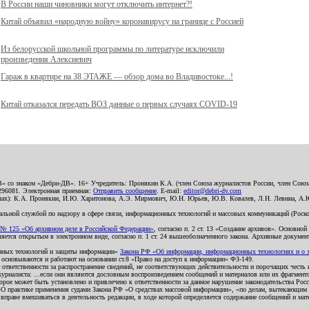
В России наши чиновники могут отключить интернет?!
Китай объявил «народную войну» коронавирусу на границе с Россией
Из белорусской школьной программы по литературе исключили
произведения Алексиевич
Гараж в квартире на 38 ЭТАЖЕ — обзор дома во Владивостоке...!
Китай отказался передать ВОЗ данные о первых случаях COVID-19
В» со знаком «Дебри-ДВ». 16+ Учредитель: Пронякин К.А. (член Союза журналистов России, член Союза
2296081. Электронная приемная:
Отправить сообщение
. E-mail:
editor@debri-dv.com
алах): К.А. Пронякин, И.Ю. Харитонова, А.Э. Мирмович, Ю.Н. Юрьев, Ю.В. Ковалев, Л.Н. Левина, А.
льной службой по надзору в сфере связи, информационных технологий и массовых коммуникаций (Роском
№ 125 «Об архивном деле в Российской Федерации»
, согласно п. 2 ст. 13 «Создание архивов». Основно
ется открытым в электронном виде, согласно п. 1 ст. 24 вышеобозначенного закона. Архивные документы 
ионных технологий и защиты информации»
Закона РФ «Об информации, информационных технологиях и о за
я основываются и работают на основании ст.8 «Право на доступ к информации» ФЗ-149.
 ответственности за распространение сведений, не соответствующих действительности и порочащих чест
урналиста: ...если они являются дословным воспроизведением сообщений и материалов или их фрагмент
орое может быть установлено и привлечено к ответственности за данное нарушение законодательства Рос
«О практике применения судами Закона РФ «О средствах массовой информации», «по делам, вытекающим 
вправе вмешиваться в деятельность редакции, в ходе которой определяется содержание сообщений и мат