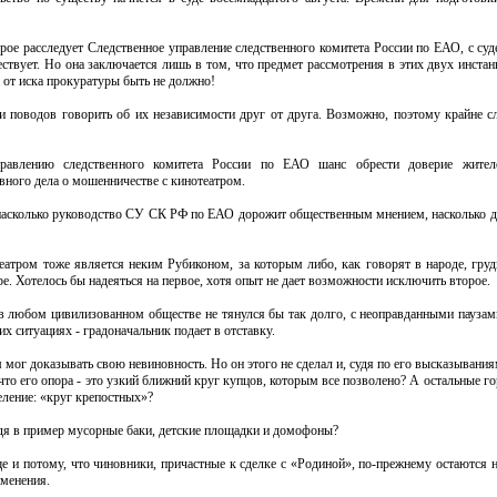
торое расследует Следственное управление следственного комитета России по ЕАО, с с
ствует. Но она заключается лишь в том, что предмет рассмотрения в этих двух инста
а от иска прокуратуры быть не должно!
и поводов говорить об их независимости друг от друга. Возможно, поэтому крайне с
правлению следственного комитета России по ЕАО шанс обрести доверие жител
вного дела о мошенничестве с кинотеатром.
 насколько руководство СУ СК РФ по ЕАО дорожит общественным мнением, насколько 
ром тоже является неким Рубиконом, за которым либо, как говорят в народе, грудь
ре. Хотелось бы надеяться на первое, хотя опыт не дает возможности исключить второе.
 в любом цивилизованном обществе не тянулся бы так долго, с неоправданными пауза
 ситуациях - градоначальник подает в отставку.
мог доказывать свою невиновность. Но он этого не сделал и, судя по его высказываниям
о его опора - это узкий ближний круг купцов, которым все позволено? А остальные го
еление: «круг крепостных»?
одя в пример мусорные баки, детские площадки и домофоны?
е и потому, что чиновники, причастные к сделке с «Родиной», по-прежнему остаются н
зменения.