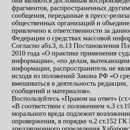
они являются дословным воспроизведе
фрагментов, распространенных другим
сообщения, переданные в пресс-релиза
общественных организаций и объединен
привлечено к ответственности за данн
Федерации о средствах массовой инфо
Согласно абз.3, п.13 Постановления П
2010 года «О практике применения суд
информации», «по делам, вытекающим
информации, распространитель не явл
исходя из положений Закона РФ «О ср
вмешиваться в деятельность редакции, 
сообщений и материалов».
Воспользуйтесь «Правом на ответ» (ст
«В соответствии с положением ч.3 ст.
морального вреда подлежит возложению
опровержения, в порядке ч.2 ст.152 ГК 
апелляционного определения Хабаровско