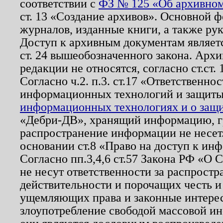
соответствии с
ФЗ № 125 «Об архивном
ст. 13 «Создание архивов». Основной ф
журналов, изданные книги, а также ру
Доступ к архивным документам являетс
ст. 24 вышеобозначенного закона. Арх
редакции не относятся, согласно ст.ст. 
Согласно ч.2. п.3. ст.17 «Ответственн
информационных технологий и защит
информационных технологиях и о защит
«Дебри-ДВ», хранящий информацию, гр
распространение информации не несет.
основании ст.8 «Право на доступ к ин
Согласно пп.3,4,6 ст.57 Закона РФ «О
не несут ответственности за распрост
действительности и порочащих честь и
ущемляющих права и законные интере
злоупотребление свободой массовой ин