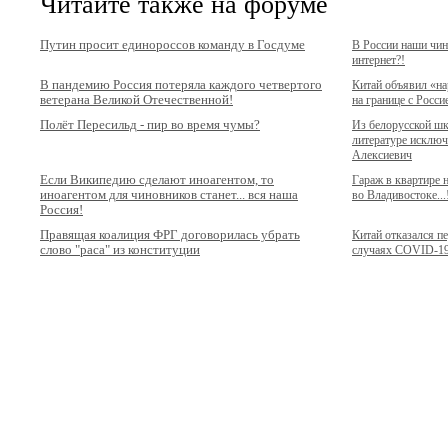
Читайте также на форуме
Путин просит единороссов команду в Госдуме
В России наши чи
интернет?!
В пандемию Россия потеряла каждого четвертого
Китай объявил «н
ветерана Великой Отечественной!
на границе с Росси
Полёт Пересильд - пир во время чумы?
Из белорусской ш
литературе исключ
Алексиевич
Если Википедию сделают иноагентом, то
Гараж в квартире
иноагентом для чиновников станет... вся наша
во Владивостоке...
Россия!
Правящая коалиция ФРГ договорилась убрать
Китай отказался п
слово "раса" из конституции
случаях COVID-1