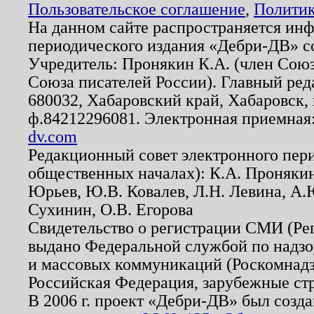
Пользовательское соглашение
,
Политик
На данном сайте распространяется ин
периодического издания «Дебри-ДВ» с
Учредитель: Пронякин К.А. (член Союз
Союза писателей России). Главный ред
680032, Хабаровский край, Хабаровск, п
ф.84212296081. Электронная приемная
dv.com
Редакционный совет электронного пер
общественных началах): К.А. Проняки
Юрьев, Ю.В. Ковалев, Л.Н. Левина, А.
Сухинин, О.В. Егорова
Свидетельство о регистрации СМИ (Р
выдано Федеральной службой по надзо
и массовых коммуникаций (Роскомнадзо
Российская Федерация, зарубежные ст
В 2006 г. проект «Дебри-ДВ» был созда