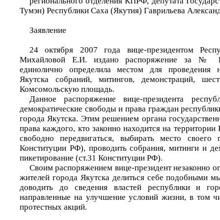
регионального отделения КПРФ, депутата Государс
Тумэн) Республики Саха (Якутия) Гаврильева Алексан
Заявление
24 октября 2007 года вице-президентом Респ
Михайловой Е.И. издано распоряжение за № 1
единолично определила местом для проведения н
Якутска собраний, митингов, демонстраций, шес
Комсомольскую площадь.
Данное распоряжение вице-президента респуб
демократические свободы и права граждан республики
города Якутска. Этим решением органа государствен
права каждого, кто законно находится на территории
свободно передвигаться, выбирать место своего п
Конституции РФ), проводить собрания, митинги и де
пикетирование (ст.31 Конституции РФ).
Своим распоряжением вице-президент незаконно о
жителей города Якутска делиться себе подобными м
доводить до сведения властей республики и гор
направленные на улучшение условий жизни, в том ч
протестных акций.