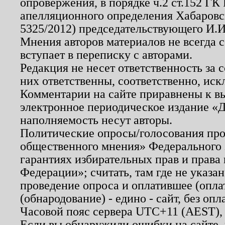
опровержения, в порядке ч.2 ст.152 ГК 
апелляционного определения Хабаровско
5325/2012) председательствующего И.И
Мнения авторов материалов не всегда 
вступает в переписку с авторами.
Редакция не несет ответственность за
них ответственны, соответственно, иск
Комментарии на сайте приравнены к в
электронное периодическое издание «Д
наполняемость несут авторы.
Политические опросы/голосования пров
общественного мнения» Федерального з
гарантиях избирательных прав и права
Федерации»; считать, там где не указан
проведение опроса и оплатившее (опл
(обнародование) - едино - сайт, без опл
Часовой пояс сервера UTC+11 (AEST),
Если вы обнаружили ошибки на сайте,