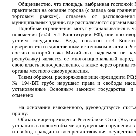
Общеизвестно, что площадь, выбранная госпожой 
практически на окраине города (с запада она граничит
торговым рынком), отдалена от расположения
муниципальных зданий, где располагаются органы влас
Подобные ограничения могут устанавливаться в у
положения (ст.56 ч.1 Конституции РФ), они противо
устоям государства. Ведь, согласно ст.З Конст
суверенитета и единственным источником власти в Ро
состава которой г-жа Михайлова, надеемся, не на
республику) является ее многонациональный народ,
свою власть непосредственно, а также через органы го
органы местного самоуправления.
Таким образом, распоряжение вице-президента РС(Я)
№ 194-ВП грубо нарушает права и свободы насел
установленные Основным законом государства, и
отменено.
На основании изложенного, руководствуясь ст.ст.
прошу:
Обязать вице-президента Республики Саха (Якутия
устранить в полном объеме допущенные нарушения в 
и свобод граждан и воспрепятствования осуществл