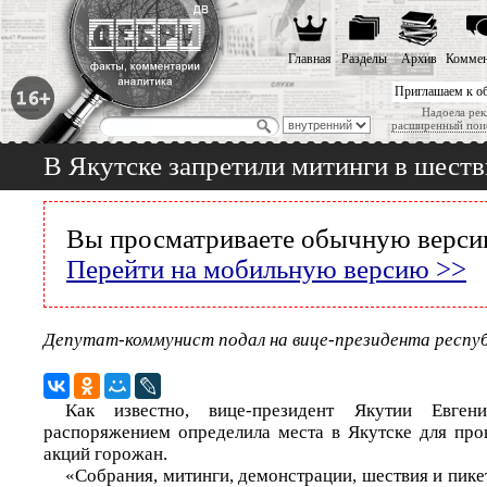
Главная
Разделы
Архив
Коммен
Приглашаем к о
Надоела рек
расширенный пои
В Якутске запретили митинги в шеств
Вы просматриваете обычную версию
Перейти на мобильную версию >>
Депутат-коммунист подал на вице-президента респуб
Как известно, вице-президент Якутии Евге
распоряжением определила места в Якутске для пр
акций горожан.
«Собрания, митинги, демонстрации, шествия и пик