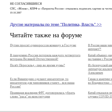
НЕ СОГЛАСИВШИЕСЯ
СПС, «Яблоко», КПРФ и «Патриоты России» отказались подписать хартию за чест
19.10.2007
Другие материалы по теме "Политика, Власть" >>
Читайте также на форуме
Путин просит единороссов команду в Госдуме
В России наши чи
интернет?!
В пандемию Россия потеряла каждого четвертого
Китай объявил «н
ветерана Великой Отечественной!
на границе с Росси
Полёт Пересильд - пир во время чумы?
Из белорусской ш
литературе исключ
Алексиевич
Если Википедию сделают иноагентом, то
Гараж в квартире
иноагентом для чиновников станет... вся наша
во Владивостоке...
Россия!
Правящая коалиция ФРГ договорилась убрать
Китай отказался п
слово "раса" из конституции
случаях COVID-1