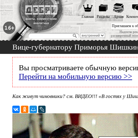
Главная
Разделы
Архив
Коммен
Приглашаем к о
Надоела рек
расширенный пои
Вице-губернатору Приморья Шишкину
Вы просматриваете обычную версию
Перейти на мобильную версию >>
Как живут чиновники? см. ВИДЕО!!! «В гостях у Шишк