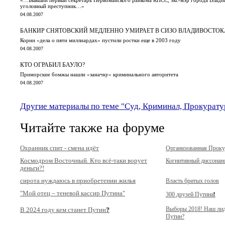
уголовный преступник…»
04.08.2007
БАНКИР СНЯТОВСКИЙ МЕДЛЕННО УМИРАЕТ В СИЗО ВЛАДИВОСТОК
Корни «дела о пяти миллиардах» пустили ростки еще в 2003 году
04.08.2007
КТО ОГРАБИЛ БАУЛО?
Приморские бомжы нашли «заначку» криминального авторитета
04.08.2007
Другие материалы по теме "Суд, Криминал, Прокурату
Читайте также на форуме
Охранник спит - смена идёт
Организованная Прок
Космодром Восточный. Кто всё-таки ворует
Когнитивный диссонан
деньги?!
сирота нуждаюсь в приобретении жилья
Власть бритых голов
"Мой отец – теневой кассир Путина"
300 друзей Путина❗️
Выборы 2018! Наш ли
В 2024 году кем станет Путин❓
Путин?