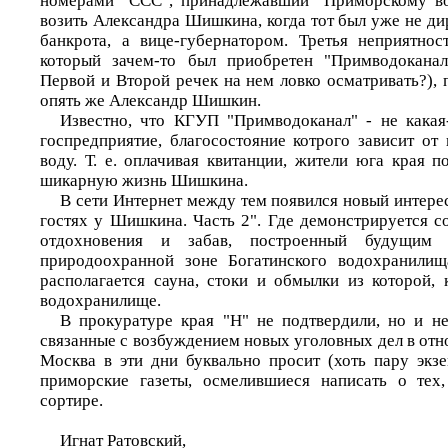
номерами "ССС", принадлежавший "Приморскому во
возить Александра Шишкина, когда тот был уже не д
банкрота, а вице-губернатором. Третья неприятнос
который зачем-то был приобретен "Примводокана
Первой и Второй речек на нем ловко осматривать?),
опять же Александр Шишкин.
Известно, что КГУП "Примводоканал" - не какая-
госпредприятие, благосостояние котрого зависит от
воду. Т. е. оплачивая квитанции, жители юга края 
шикарную жизнь Шишкина.
В сети Интернет между тем появился новый интере
гостях у Шишкина. Часть 2". Где демонстрируется с
отдохновения и забав, построенный будущим 
природоохранной зоне Богатинского водохранилищ
располагается сауна, стоки и обмылки из которой, 
водохранилище.
В прокуратуре края "Н" не подтвердили, но и не
связанные с возбуждением новых уголовных дел в от
Москва в эти дни буквально просит (хоть пару экзе
приморские газеты, осмелившиеся написать о тех
сортире.
Игнат Ратовский,