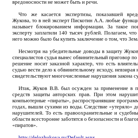
вредоносности не может быть и речи.
Что же касается экспертизы, показавшей вре
Жукова, то в ней эксперт Пискотин А.А. любые функ
называет блокированием информации. За такое по
эксперту заплатили 140 тысяч рублей. Полагаем, чт
него можно было бы купить заключение о том, что Зем
Несмотря на убедительные доводы в защиту Жуков
специалистов судья вынес обвинительный приговор по д
решение носит заказной характер, что есть влиятел
судью вести дело к обвинительному исходу, невзирая н
свидетельствуют многочисленные нарушения закона су
Итак, Жуков В.В. был осужден за применение в 
средств защиты авторских прав. При этом нарушит
компьютерные «пираты», распространявшие програм
годах, вышли сухими из воды. Следствие «утеряло» 
нарушителей. То есть правоохранительные и судебн
области всесторонне заботятся о безопасности и бла
«пиратов».
http://delozhukova.ru/Default.aspx