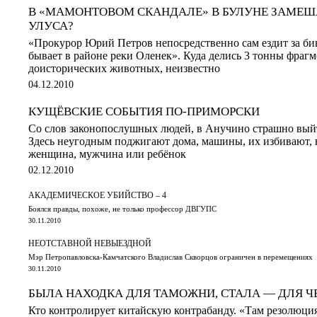
В «МАМОНТОВОМ СКАНДАЛЕ» В БУЛУНЕ ЗАМЕШ
УЛУСА?
«Прокурор Юрий Петров непосредственно сам ездит за би
бывает в районе реки Оленек». Куда делись 3 тонны фрагм
доисторических животных, неизвестно
04.12.2010
КУЩЁВСКИЕ СОБЫТИЯ ПО-ПРИМОРСКИ
Со слов законопослушных людей, в Анучино страшно выйт
Здесь неугодным поджигают дома, машины, их избивают, не
женщина, мужчина или ребёнок
02.12.2010
АКАДЕМИЧЕСКОЕ УБИЙСТВО – 4
Боялся правды, похоже, не только профессор ДВГУПС
30.11.2010
НЕОТСТАВНОЙ НЕВЫЕЗДНОЙ
Мэр Петропавловска-Камчатского Владислав Скворцов ограничен в перемещениях
30.11.2010
БЫЛА НАХОДКА ДЛЯ ТАМОЖНИ, СТАЛА — ДЛЯ Ч
Кто контролирует китайскую контрабанду. «Там резолюци