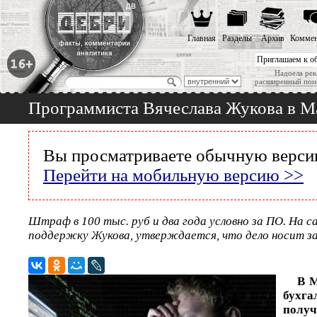
Главная
Разделы
Архив
Коммен
Приглашаем к о
Надоела рек
расширенный пои
Программиста Вячеслава Жукова в Ма
Вы просматриваете обычную версию
Перейти на мобильную версию >>
Штраф в 100 тыс. руб и два года условно за ПО. На с
поддержку Жукова, утверждается, что дело носит з
В М
бух
получ