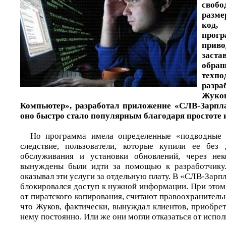
свобо
разме
код
про
прив
заста
об
тех
разр
Жуко
Компьютер», разработал приложение «СЛВ-Зарпла
оно быстро стало популярным благодаря простоте 
Но программа имела определенные «подводные 
следствие, пользователи, которые купили ее без 
обслуживания и установки обновлений, через не
вынуждены были идти за помощью к разработчику.
оказывал эти услуги за отдельную плату. В «СЛВ-Зарпл
блокировался доступ к нужной информации. При этом,
от пиратского копирования, считают правоохранительн
что Жуков, фактически, вынуждал клиентов, приобре
нему постоянно. Или же они могли отказаться от испо