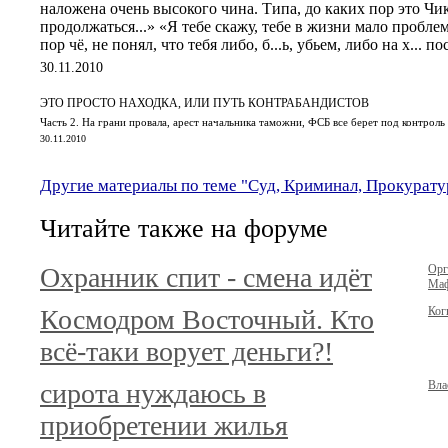
наложена очень высокого чина. Типа, до каких пор это Чик
продолжаться...» «Я тебе скажу, тебе в жизни мало пробле
пор чё, не понял, что тебя либо, б...ь, убьем, либо на х... п
30.11.2010
ЭТО ПРОСТО НАХОДКА, ИЛИ ПУТЬ КОНТРАБАНДИСТОВ
Часть 2. На грани провала, арест начальника таможни, ФСБ все берет под контроль
30.11.2010
Другие материалы по теме "Суд, Криминал, Прокурату
Читайте также на форуме
Охранник спит - смена идёт
Орг
Маф
Космодром Восточный. Кто
Ког
всё-таки ворует деньги?!
сирота нуждаюсь в
Вла
приобретении жилья