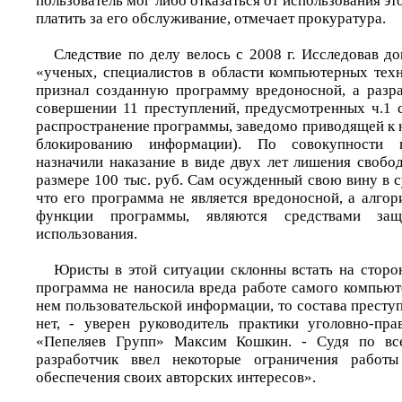
пользователь мог либо отказаться от использования эт
платить за его обслуживание, отмечает прокуратура.
Следствие по делу велось с 2008 г. Исследовав до
«ученых, специалистов в области компьютерных техн
признал созданную программу вредоносной, а разр
совершении 11 преступлений, предусмотренных ч.1 с
распространение программы, заведомо приводящей к
блокированию информации). По совокупности 
назначили наказание в виде двух лет лишения свобо
размере 100 тыс. руб. Сам осужденный свою вину в су
что его программа не является вредоносной, а алго
функции программы, являются средствами защ
использования.
Юристы в этой ситуации склонны встать на сторо
программа не наносила вреда работе самого компьют
нем пользовательской информации, то состава престу
нет, - уверен руководитель практики уголовно-пр
«Пепеляев Групп» Максим Кошкин. - Судя по все
разработчик ввел некоторые ограничения работ
обеспечения своих авторских интересов».