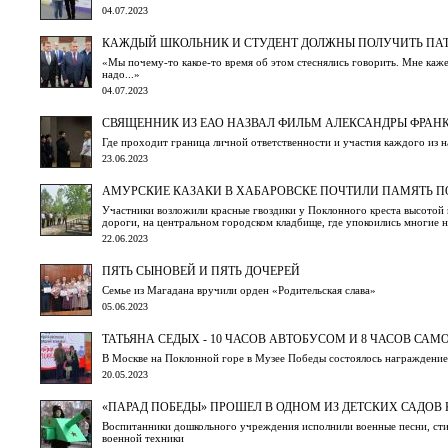
04.07.2023
КАЖДЫЙ ШКОЛЬНИК И СТУДЕНТ ДОЛЖНЫ ПОЛУЧИТЬ ПАТ
«Мы почему-то какое-то время об этом стеснялись говорить. Мне кажет
надо...»
04.07.2023
СВЯЩЕННИК ИЗ ЕАО НАЗВАЛ ФИЛЬМ АЛЕКСАНДРЫ ФРАН
Где проходит граница личной ответственности и участия каждого из н
23.06.2023
АМУРСКИЕ КАЗАКИ В ХАБАРОВСКЕ ПОЧТИЛИ ПАМЯТЬ П
Участники возложили красные гвоздики у Поклонного креста высотой в
дороги, на центральном городском кладбище, где упокоились многие 
22.06.2023
ПЯТЬ СЫНОВЕЙ И ПЯТЬ ДОЧЕРЕЙ
Семье из Магадана вручили орден «Родительская слава»
05.06.2023
ТАТЬЯНА СЕДЫХ - 10 ЧАСОВ АВТОБУСОМ И 8 ЧАСОВ САМ
В Москве на Поклонной горе в Музее Победы состоялось награждени
20.05.2023
«ПАРАД ПОБЕДЫ» ПРОШЕЛ В ОДНОМ ИЗ ДЕТСКИХ САДОВ
Воспитанники дошкольного учреждения исполнили военные песни, сти
военной техники