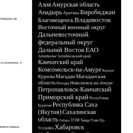
Азия
Амурская область
Биробиджан
Анадырь
Арктика
Владивосток
 говорить не
Благовещенск
Восточный военный округ
Дальневосточный
федеральный округ
Дальний Восток
ЕАО
Забайкалье
Забайкальский край
Камчатский край
к и положено, у
Комсомольск-на-Амуре
Корякия
Магадан
Магаданская
Курилы
область
Николаевск-на-Амуре
Находка
Петропавловск-Камчатский
Приморский край
Республика
Республика Саха
Бурятия
(Якутия)
Сахалинская
область
ТОФ
Тында
Улан-Удэ
Сибирь
Хабаровск
ванном параде
Уссурийск