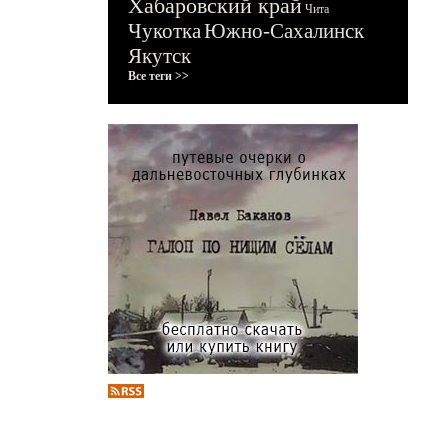
Хабаровский край
Чита
Чукотка
Южно-Сахалинск
Якутск
Все теги >>