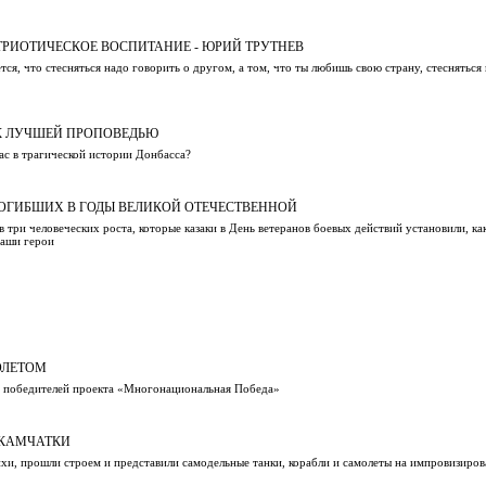
РИОТИЧЕСКОЕ ВОСПИТАНИЕ - ЮРИЙ ТРУТНЕВ
ся, что стесняться надо говорить о другом, а том, что ты любишь свою страну, стесняться
К ЛУЧШЕЙ ПРОПОВЕДЬЮ
ас в трагической истории Донбасса?
ОГИБШИХ В ГОДЫ ВЕЛИКОЙ ОТЕЧЕСТВЕННОЙ
 три человеческих роста, которые казаки в День ветеранов боевых действий установили, ка
наши герои
ОЛЕТОМ
е победителей проекта «Многонациональная Победа»
 КАМЧАТКИ
хи, прошли строем и представили самодельные танки, корабли и самолеты на импровизиро