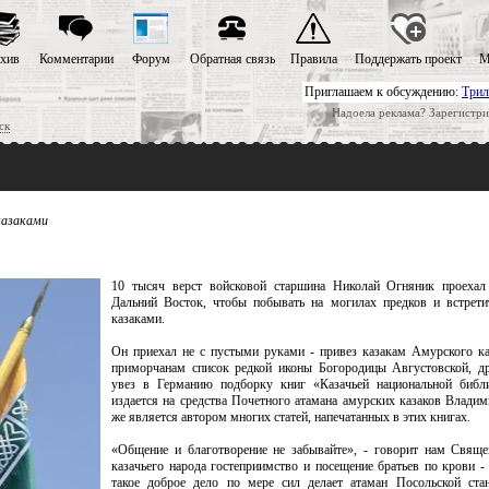
хив
Комментарии
Форум
Обратная связь
Правила
Поддержать проект
М
Приглашаем к обсуждению:
Трил
Надоела реклама? Зарегистри
ск
казаками
10 тысяч верст войсковой старшина Николай Огняник проехал
Дальний Восток, чтобы побывать на могилах предков и встрети
казаками.
Он приехал не с пустыми руками - привез казакам Амурского ка
приморчанам список редкой иконы Богородицы Августовской, д
увез в Германию подборку книг «Казачьей национальной библи
издается на средства Почетного атамана амурских казаков Влади
же является автором многих статей, напечатанных в этих книгах.
«Общение и благотворение не забывайте», - говорит нам Свящ
казачьего народа гостеприимство и посещение братьев по крови -
такое доброе дело по мере сил делает атаман Посольской ста