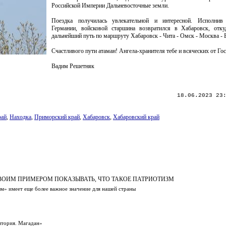
Российской Империи Дальневосточные земли.
Поездка получилась увлекательной и интересной. Исполнив
Германии, войсковой старшина возвратился в Хабаровск, отку
дальнейший путь по маршруту Хабаровск - Чита - Омск - Москва - 
Счастливого пути атаман! Ангела-хранителя тебе и всяческих от Гос
Вадим Решетняк
18.06.2023 23
рай
,
Находка
,
Приморский край
,
Хабаровск
,
Хабаровский край
ВОИМ ПРИМЕРОМ ПОКАЗЫВАТЬ, ЧТО ТАКОЕ ПАТРИОТИЗМ
зм» имеет еще более важное значение для нашей страны
итория. Магадан»