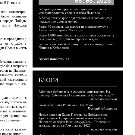
05.08.2026
олай Огняник.
В Биробиджане прошел мастер-класс стилиста
тысяч километров
международного уровня Алекса Датского
м было посещение
В Хабаровском крае подготовились к возможному
 в параде Победы
повышению уровня Амура
в порту Находка
Более 40 социальных выплат проиндексируют в
Хабаровском крае в 2027 году
Более 1 000 тонн бензина и дизтоплива доставили в
орые проходили в
северные территории Хабаровского края
вал на службе в
Бесплатную сеть Wi-Fi запустили на площади имени
ди Славы в честь
Ленина в Хабаровске
Архив новостей >>
Огняник выехал в
где был встречен
естен на Дальнем
азачьего языка -
БЛОГИ
иций казачества и
 что видишь в нем
Районная библиотека в Амурске уничтожена. На
очереди библиотека Островского в Комсомольске?!
у для встречи с
павел попельский
ся над бухтой на
Голая вечеринка Роснано 2015г. Итог.
кового казачьего
Евгений Афанасьев
ссии, советником
Новые находки Павла Петровича Попельского:
твует гравировка
Архив газеты Природа и аномальные явления,
евку знамени.
Неизвестная карта НижнеАмурЛага и Последние
выставки автора в Амурске по 2025
мурских казаков
павел попельский
и присоединили к