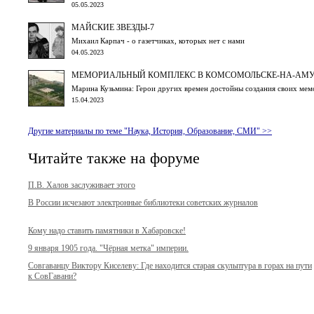
05.05.2023
МАЙСКИЕ ЗВЕЗДЫ-7
Михаил Карпач - о газетчиках, которых нет с нами
04.05.2023
МЕМОРИАЛЬНЫЙ КОМПЛЕКС В КОМСОМОЛЬСКЕ-НА-АМУР
Марина Кузьмина: Герои других времен достойны создания своих мем
15.04.2023
Другие материалы по теме "Наука, История, Образование, СМИ" >>
Читайте также на форуме
П.В. Халов заслуживает этого
В России исчезают электронные библиотеки советских журналов
Кому надо ставить памятники в Хабаровске!
9 января 1905 года. "Чёрная метка" империи.
Совгаванцу Виктору Киселеву: Где находится старая скульптура в горах на пути
к СовГавани?