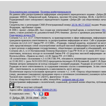
Пользовательское соглашение
,
Политика конфиденциальности
На данном сайте распространяется информация электронного периодического издания «Дебри-Д
редакции: 680032, Хабаровский край, Хабаровск, проспект 60-летия Октября, 88-46, т./ф.8421
Редакционный совет электронного периодического издания «Дебри-ДВ» (на общественных нач
Егорова
Свидетельство о регистрации СМИ (Регистрационный номер)
ЭЛ № ФС77-45537
выдано Федера
Федерация, зарубежные страны.
В 2006 г. проект «Дебри-ДВ» был создан как электронный частный архив, в соответствии с
ФЗ 
книги, а также рукописи по дальневосточной (РФ) тематике. Доступ к архивным документам явля
Гражданского кодекса РФ
.
Согласно ч.2. п.3. ст.17 «Ответственность за правонарушения в сфере информации, информац
гражданско-правовую ответственность за распространение информации не несет. Сайт и редакци
Согласно пп.3,4,6 ст.57 Закона РФ «О СМИ», «Редакция, главный редактор, журналист не несут
либо представляющих собой злоупотребление свободой массовой информации и (или) правами ж
в пресс-релизах и информация государственных, общественных организаций и объединений), кот
Согласно абз.3, п.13 Постановления Пленума Верховного Суда РФ №16 от 15 июня 2010 года 
ответчиком, поскольку исходя из положений Закона РФ «О средствах массовой информации» не 
Воспользуйтесь «Правом на ответ» (ст.46 Закона РФ «О СМИ»).
«В соответствии с положением ч.3 ст.196 ГПК РФ, обязанность компенсации морального вреда п
от 22.08.2012 г. (дело №33-5325/2012) председательствующего И.И.Куликовой, судей С.И.Дор
Мнения авторов материалов не всегда совпадают с позицией редакции. Редакция не вступает в п
Редакция не несет ответственность за содержание внешних ссылок и комментариев. За них отве
ДВ», ответственность за достоверность и наполняемость несут авторы.
Политические опросы/голосования проводятся согласно ч.2. ст.46 «Опросы общественного мнени
(лица), заказавшее (заказавших) проведение опроса и оплатившее (оплативших) указанную публик
Часовой пояс сервера UTC+11 (AEST), фактически +8 мск.
Если вы обнаружили ошибки на сайте, пожалуйста,
сообщите нам об этом
.
Распространение информации о политической, социальной, духовной жизни общества, публикац
СМИ не получает субсидий.
Адреса сайта:
DEBRI-DV.COM
,
DEBRI-DV.RU
.
В социальных сетях:
© Дебри-ДВ, 20.04.2006 - 2026