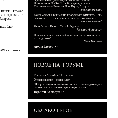
Официальные публикации Павла Петровича
Попельского 2023-2025 в Болгарии, в газетах
Тихоокеанская Звезда и Наш Город Амурск
павел попельский
 наказы казаков
да отправился в
Комсомольск официально продолжает отмечать День
памяти жертв сталинских репрессий: задумаемся...
Беларусь.
павел попельский
пода благ!
Кого боится Путин: Сергей Фургал
Евгений Афанасьев
Повышение платы в автобусах за проезд: кто виноват,
и что делать?
Олег Паньков
Архив блогов >>
:10:00 +1100
НОВОЕ НА ФОРУМЕ
Трилогия "Китобои" А. Вахова.
Охранник спит - смена идёт
80% российского медиаконтента это телевидение для
пациентов психдиспансера и наркологии.
Перейти на форум >>
ОБЛАКО ТЕГОВ