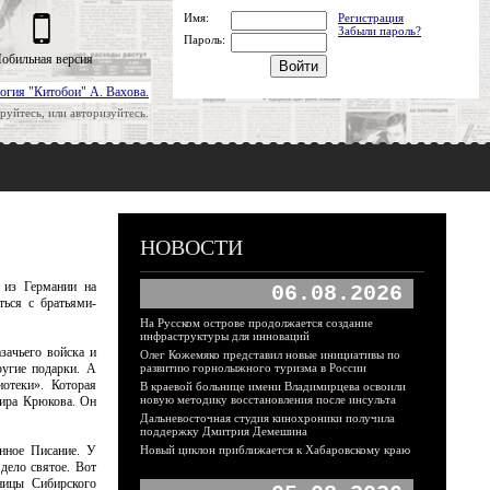
Имя:
Регистрация
Забыли пароль?
Пароль:
обильная версия
огия "Китобои" А. Вахова.
руйтесь, или авторизуйтесь.
НОВОСТИ
 из Германии на
06.08.2026
ться с братьями-
На Русском острове продолжается создание
инфраструктуры для инноваций
зачьего войска и
Олег Кожемяко представил новые инициативы по
ругие подарки. А
развитию горнолыжного туризма в России
отеки». Которая
В краевой больнице имени Владимирцева освоили
новую методику восстановления после инсульта
мира Крюкова. Он
Дальневосточная студия кинохроники получила
поддержку Дмитрия Демешина
енное Писание. У
Новый циклон приближается к Хабаровскому краю
 дело святое. Вот
ницы Сибирского