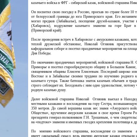
казачьего войска в ФРГ - сибирский казак, войсковой старшина Ник
Он посвятил свою поездку в Россию, проехав по стране более 10 
от белорусской границы до юга Приморского края. Его желание
могил предков (Забайкалье), посещение друзей-казаков, участие
(Хабаровск), водружение казачьего знамени на горе Брат 
(Приморский край).
После проведения встреч в Хабаровске с амурскими казаками, кот
теплой дружеской обстановке, Николай Огняник присутство
кафедральном соборе и посетил праздничные мероприятия на площа
Дня Победы.
По окончанию праздничных мероприятий, войсковой старшина Н. 
Приморье и посетил старообрядческую общину в Большом Камне, 
священником общины Елисеем Елисеевым. Последний широко изв
Востоке и в Забайкалье своими трудами по изучению родного к
казачьего гутора. Также батюшка знаток казачьих обычаев и трад
строго соблюдает их. Беседовать с ним одно удовольствие, потому
родную казачью душу.
Далее войсковой старшина Николай Огняник выехал в Находк
местными казаками и восхождения на гору Сестра, возвышающую
350 метров. До самой вершины казак нес знамя «Амурского войс
Общества», врученное амурским казакам в свое время Героем Ро
президента генерал-полковником Г.Н. Трошевым, о чем свидетельс
на «подтоке» знамени и именных гвоздях крепления полотнища к др
По мнению войскового старшины, восхождение со знаменем а
имеет сакральный смысл, ведь именно амурские казаки открыли 