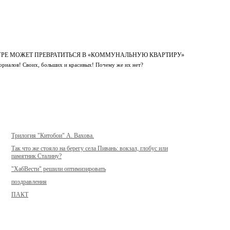
Е МОЖЕТ ПРЕВРАТИТЬСЯ В «КОММУНАЛЬНУЮ КВАРТИРУ»
ориалов! Своих, больших и красивых! Почему же их нет?
Трилогия "Китобои" А. Вахова.
Так что же стояло на берегу села Пивань: вокзал, глобус или
памятник Сталину?
"ХабВести" решили оптимизировать
поздравления
ПАКТ