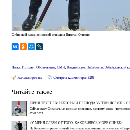
Сибирский казак, войсковой старшина Николай Огняник
Наука, История, Образование, СМИ
,
Владивосток
,
Забайкалье
,
Забайкальский к
Комментировать
Смотреть комментарии (28)
Читайте также
ЮРИЙ ТРУТНЕВ: РЕКТОРЫ И ПРЕПОДАВАТЕЛИ ДОЛЖНЫ С
Сейчас идет Специальная военная операция, поэтому слово «патриоти
07.07.2023
«У МЕНЯ СЛЕЗЫ ОТ ТОГО, КАКОЕ ЗДЕСЬ МОРЕ СИНЕЕ»
На Колыме отгремел третий Фестиваль современного искусства «Терр