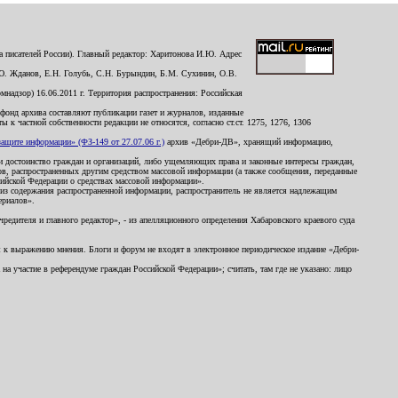
 писателей России). Главный редактор: Харитонова И.Ю. Адрес
Ю. Жданов, Е.Н. Голубь, С.Н. Бурындин, Б.М. Сухинин, О.В.
надзор) 16.06.2011 г. Территория распространения: Российская
й фонд архива составляют публикации газет и журналов, изданные
к частной собственности редакции не относятся, согласно ст.ст. 1275, 1276, 1306
щите информации» (ФЗ-149 от 27.07.06 г.)
архив «Дебри-ДВ», хранящий информацию,
ь и достоинство граждан и организаций, либо ущемляющих права и законные интересы граждан,
ов, распространенных другим средством массовой информации (а также сообщения, переданные
сийской Федерации о средствах массовой информации».
из содержания распространенной информации, распространитель не является надлежащим
ериалов».
редителя и главного редактор», - из апелляционного определения Хабаровского краевого суда
ны к выражению мнения. Блоги и форум не входят в электронное периодическое издание «Дебри-
а участие в референдуме граждан Российской Федерации»; считать, там где не указано: лицо