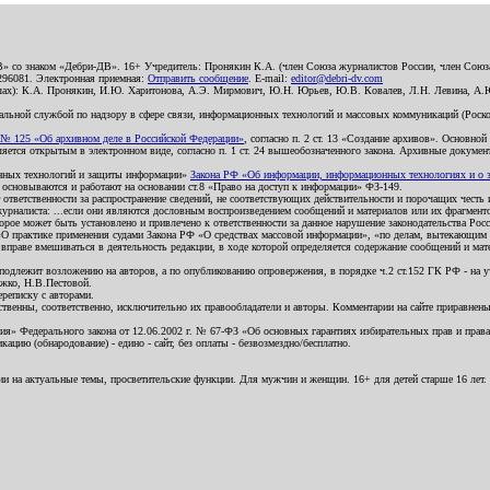
В» со знаком «Дебри-ДВ». 16+ Учредитель: Пронякин К.А. (член Союза журналистов России, член Союза
2296081. Электронная приемная:
Отправить сообщение
. E-mail:
editor@debri-dv.com
алах): К.А. Пронякин, И.Ю. Харитонова, А.Э. Мирмович, Ю.Н. Юрьев, Ю.В. Ковалев, Л.Н. Левина, А.
льной службой по надзору в сфере связи, информационных технологий и массовых коммуникаций (Роском
№ 125 «Об архивном деле в Российской Федерации»
, согласно п. 2 ст. 13 «Создание архивов». Основно
ется открытым в электронном виде, согласно п. 1 ст. 24 вышеобозначенного закона. Архивные документы 
ионных технологий и защиты информации»
Закона РФ «Об информации, информационных технологиях и о за
я основываются и работают на основании ст.8 «Право на доступ к информации» ФЗ-149.
 ответственности за распространение сведений, не соответствующих действительности и порочащих чест
урналиста: ...если они являются дословным воспроизведением сообщений и материалов или их фрагмент
орое может быть установлено и привлечено к ответственности за данное нарушение законодательства Рос
«О практике применения судами Закона РФ «О средствах массовой информации», «по делам, вытекающим 
вправе вмешиваться в деятельность редакции, в ходе которой определяется содержание сообщений и мат
одлежит возложению на авторов, а по опубликованию опровержения, в порядке ч.2 ст.152 ГК РФ - на уч
ожко, Н.В.Пестовой.
ереписку с авторами.
тственны, соответственно, исключительно их правообладатели и авторы. Комментарии на сайте приравне
я» Федерального закона от 12.06.2002 г. № 67-ФЗ «Об основных гарантиях избирательных прав и права н
ацию (обнародование) - едино - сайт, без оплаты - безвозмездно/бесплатно.
ии на актуальные темы, просветительские функции. Для мужчин и женщин. 16+ для детей старше 16 лет.