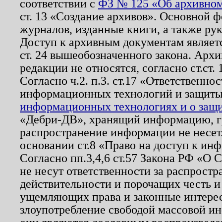
соответствии с
ФЗ № 125 «Об архивном
ст. 13 «Создание архивов». Основной ф
журналов, изданные книги, а также ру
Доступ к архивным документам являетс
ст. 24 вышеобозначенного закона. Арх
редакции не относятся, согласно ст.ст. 
Согласно ч.2. п.3. ст.17 «Ответственн
информационных технологий и защит
информационных технологиях и о защит
«Дебри-ДВ», хранящий информацию, гр
распространение информации не несет.
основании ст.8 «Право на доступ к ин
Согласно пп.3,4,6 ст.57 Закона РФ «О
не несут ответственности за распрост
действительности и порочащих честь и
ущемляющих права и законные интере
злоупотребление свободой массовой ин