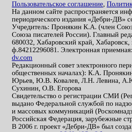
Пользовательское соглашение
,
Политик
На данном сайте распространяется ин
периодического издания «Дебри-ДВ» с
Учредитель: Пронякин К.А. (член Союз
Союза писателей России). Главный ред
680032, Хабаровский край, Хабаровск, п
ф.84212296081. Электронная приемная
dv.com
Редакционный совет электронного пер
общественных началах): К.А. Проняки
Юрьев, Ю.В. Ковалев, Л.Н. Левина, А.
Сухинин, О.В. Егорова
Свидетельство о регистрации СМИ (Р
выдано Федеральной службой по надзо
и массовых коммуникаций (Роскомнадзо
Российская Федерация, зарубежные ст
В 2006 г. проект «Дебри-ДВ» был созда