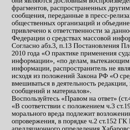
они являются дословным воспроизведе
фрагментов, распространенных другим
сообщения, переданные в пресс-релиза
общественных организаций и объединен
привлечено к ответственности за данн
Федерации о средствах массовой инфо
Согласно абз.3, п.13 Постановления П
2010 года «О практике применения суд
информации», «по делам, вытекающим
информации, распространитель не явл
исходя из положений Закона РФ «О ср
вмешиваться в деятельность редакции, 
сообщений и материалов».
Воспользуйтесь «Правом на ответ» (ст
«В соответствии с положением ч.3 ст.
морального вреда подлежит возложению
опровержения, в порядке ч.2 ст.152 ГК 
апелляционного определения Хабаровско