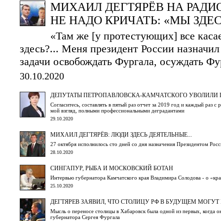
МИХАИЛ ДЕГТЯРЁВ НА РАДИ
НЕ НАДО КРИЧАТЬ: «МЫ ЗДЕС
«Там же [у протестующих] все касае
здесь?... Меня президент России назначи
задачи освобождать Фургала, осуждать Фур
30.10.2020
ДЕПУТАТЫ ПЕТРОПАВЛОВСКА-КАМЧАТСКОГО УВОЛИЛИ 
Согласитесь, составлять в пятый раз отчет за 2019 год и каждый раз 
мой взгляд, полными профессиональными деградантами
29.10.2020
МИХАИЛ ДЕГТЯРЁВ: ЛЮДИ ЗДЕСЬ ДЕЯТЕЛЬНЫЕ...
27 октября исполнилось сто дней со дня назначения Президентом Рос
28.10.2020
СИНГАПУР, РЫБА И МОСКОВСКИЙ БОТАН
Интервью губернатора Камчатского края Владимира Солодова - о «кра
25.10.2020
ДЕГТЯРЕВ ЗАЯВИЛ, ЧТО СТОЛИЦУ РФ В БУДУЩЕМ МОГУТ
Мысль о переносе столицы в Хабаровск была одной из первых, когда о
губернатора Сергея Фургала