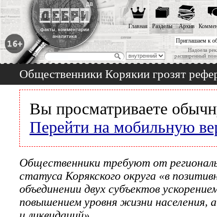
Главная
Разделы
Архив
Коммен
Приглашаем к о
Надоела рек
расширенный пои
Общественники Корякии грозят рефе
Вы просматриваете обычн
Перейти на мобильную ве
Общественники требуют от региональн
статуса Корякского округа «в позитивн
объединении двух субъектов ускорение
повышением уровня жизни населения, 
и ликвидаций»