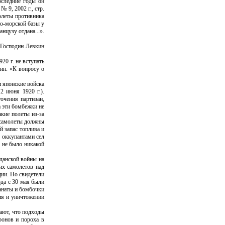
оследние годы он
 9, 2002 г., стр.
олеты противника
но-морской базы у
нцузу отдана...».
 Господин Левкин
0 г. не вступать
ин. «К вопросу о
и японские войска
2 июня 1920 г.).
очения партизан,
а эти бомбежки не
кие полеты из-за
росамолеты должны
й запас топлива и
 оккупантами сел
 не было никакой
данской войны на
их самолетов над
ции. Но свидетели
ода с 30 мая были
ранаты и бомбочки
ия и уничтожении
ают, что подходы
ронов и пороха в