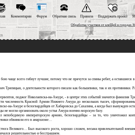
хив
Комментарии
Форум
Обратная связь
Правила
Поддержать проект
М
Обработка участков от клеЩей в городах М
ск
 В бою чаще всего гибнут лучшие, потому что не прячутся за спины ребят, а оставшиеся
Тряпицын, о деятельности которого писали как большевики, так и их противники. Ра
тервентов, поджог Николаевска-на-Амуре, - в центре этих событий значится фамилия 
ести численность Красной Армии Нижнего Амура до нескольких тысяч, сформированны
вске-на-Амуре и белогвардейцев от Хабаровска до Сахалина, а когда был вынужден ост
нцы не могли организовать около устья Амура военно-морскую базу.
рил непобедимую императорскую армию, белогвардейцы – за то, что уничтожил кон
евики обвиняли его в анархизме…
Устюга Великого… Был высокого роста, хорошо сложен, весьма привлекательной внешно
ичался решительностью и бесстрашием.