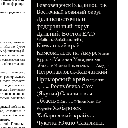
Владивосток
йной конференции
Благовещенск
Восточный военный округ
менем преданности
Дальневосточный
федеральный округ
Дальний Восток
ЕАО
Забайкалье
Забайкальский край
, когда, согласно
Камчатский край
ли. Мы не будем
ь официально) Я.
Комсомольск-на-Амуре
Корякия
бенно в последние
Магадан
Магаданская
Курилы
ы новые архивные
в обвинительное
область
Николаевск-на-Амуре
Находка
Петропавловск-Камчатский
поводу Тряпицыну
По распоряжению
Приморский край
Республика
 стало удержать
Республика Саха
ть падет на вас».
Бурятия
му же Николаевск
(Якутия)
Сахалинская
втолковывали, не
 только военными
область
ТОФ
Тында
Улан-Удэ
Сибирь
Хабаровск
данской войны на
Уссурийск
ов, связанных с
Хабаровский край
олаевска было не
Чита
ленным.
Чукотка
Южно-Сахалинск
евштаба Тряпицын