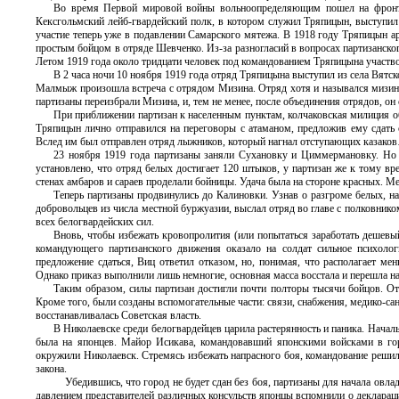
Во время Первой мировой войны вольноопределяющим пошел на фронт 
Кексгольмский лейб-гвардейский полк, в котором служил Тряпицын, выступил
участие теперь уже в подавлении Самарского мятежа. В 1918 году Тряпицын а
простым бойцом в отряде Шевченко. Из-за разногласий в вопросах партизанско
Летом 1919 года около тридцати человек под командованием Тряпицына участв
В 2 часа ночи 10 ноября 1919 года отряд Тряпицына выступил из села Вятс
Малмыж произошла встреча с отрядом Мизина. Отряд хотя и назывался мизинск
партизаны переизбрали Мизина, и, тем не менее, после объединения отрядов, он
При приближении партизан к населенным пунктам, колчаковская милиция об
Тряпицын лично отправился на переговоры с атаманом, предложив ему сдать с
Вслед им был отправлен отряд лыжников, который нагнал отступающих казако
23 ноября 1919 года партизаны заняли Сухановку и Циммермановку. Но 2
установлено, что отряд белых достигает 120 штыков, у партизан же к тому в
стенах амбаров и сараев проделали бойницы. Удача была на стороне красных. 
Теперь партизаны продвинулись до Калиновки. Узнав о разгроме белых, н
добровольцев из числа местной буржуазии, выслал отряд во главе с полковник
всех белогвардейских сил.
Вновь, чтобы избежать кровопролития (или попытаться заработать дешевы
командующего партизанского движения оказало на солдат сильное психолог
предложение сдаться, Виц ответил отказом, но, понимая, что располагает ме
Однако приказ выполнили лишь немногие, основная масса восстала и перешла на
Таким образом, силы партизан достигли почти полторы тысячи бойцов. О
Кроме того, были созданы вспомогательные части: связи, снабжения, медико-сан
восстанавливалась Советская власть.
В Николаевске среди белогвардейцев царила растерянность и паника. Начал
была на японцев. Майор Исикава, командовавший японскими войсками в горо
окружили Николаевск. Стремясь избежать напрасного боя, командование решил
закона.
Убедившись, что город не будет сдан без боя, партизаны для начала овла
давлением представителей различных консульств японцы вспомнили о деклараци