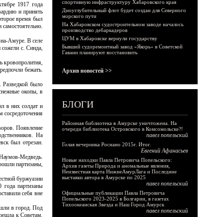
спортивную инфраструктуру Хабаровского края
тябре 1917 года
Дноуглубительный флот будет создан для Северного
вардию и принять
морского пути
оторое время был
На Хабаровском судостроительном заводе началось
и самостоятельно.
производство дебаркадеров
ЦУМ в Хабаровске вернули государству
-на-Амуре. В селе
Бывший судоремонтный завод «Якорь» в Советской
сожгли с. Синда,
Гавани планируют восстановить
ть кровопролития,
редпочли бежать.
Архив новостей >>
. Разведкой было
снежные окопы, в
БЛОГИ
л в них солдат и
ом сосредоточения
Районная библиотека в Амурске уничтожена. На
воров. Появление
очереди библиотека Островского в Комсомольске?!
одственников. На
павел попельский
вск был отрезан.
Голая вечеринка Роснано 2015г. Итог.
Евгений Афанасьев
 Наумов-Медведь.
Новые находки Павла Петровича Попельского:
прошли партизаны,
Архив газеты Природа и аномальные явления,
Неизвестная карта НижнеАмурЛага и Последние
выставки автора в Амурске по 2025
местной буржуазии
павел попельский
0 года партизаны
ставили себя вне
Официальные публикации Павла Петровича
Попельского 2023-2025 в Болгарии, в газетах
Тихоокеанская Звезда и Наш Город Амурск
шли в город. Под
павел попельский
ерешла к Советам.