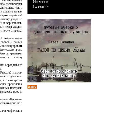
о, если мы сожжем
Якутск
аба составлялись
Все теги >>
как жилые, так и
и хранить их как
ы артиллерийский
моменту ухода из
й и взрывников,
а, и перед уходом
ут после отправки
 Николаевска-на-
 города и района
было эвакуировать
йдет только груды
 Амура красными
тавят его в вину
 они оправдывают
.
 «Ревштаб мыслил
торы и хулиганы-
, с точки зрения
ысшее проявление
шенных построек,
иколаевск времен
едине 20-х годов
товать явно не в
умали мифические