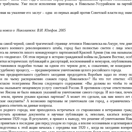
ые трибуналы. Уже после исполнения приговора, в Никольске-Уссурийском на парти
енная на умаление его заслуг – одна из первых акций против Советской власти под зна
и новелл о Николаевске. В.И. Юзефов. 2005
а самой черной, самой трагической странице летописи Николаевска-на-Амуре, тем дням
ского военного революционного штаба, город был полностью сметен с лица зем
десь на личности лихого командующего партизанской Красной Армии (так она называлас
го «подвигах». Об этом периоде в истории гражданской войны на Дальнем Востоке, осо
сятки исторических публикаций и диссертаций, воспоминаний и мемуаров, опубликован
тановимся подробно только на одном его черном деле, к сожалению, не вошедшем 
 судебному процессу, — преднамеренном уничтожении целого российского города.
емя предварительного судебного заседания председатель Воробьев задал по этому 
 и по чьему распоряжению сожжен город Николаевск»? На что тот ответил: «
огласно телеграммы Янсона следующего содержания: «Вы должны во чтобы то ни
вы оказываете неоценимую услугу советской России. В противном случае ответственнос
мме Янсона не было никаких указаний на уничтожение самого города. И все-таки, поче
 земли, причем руками красных партизан? А может это сделали, как нам много лет 
нские оккупанты? А возможно партизаны не уничтожали сам город, а ограничились
раюсь ответить на данные вопросы.
ю родного города, мне приходилось встречаться со старожилами и ветеранами граж
учать архивные документы и научные публикации и, невольно, касаться вопрос
ытиями 1920 года. В результате, я пришел к выводу, что решение об уничтожении Ник
 принятым в последние дни перед уходом из города, а вполне осознанным и целенаправ
подготовка к этой акции началась с середины мая 1920 г., когда на заседании военр