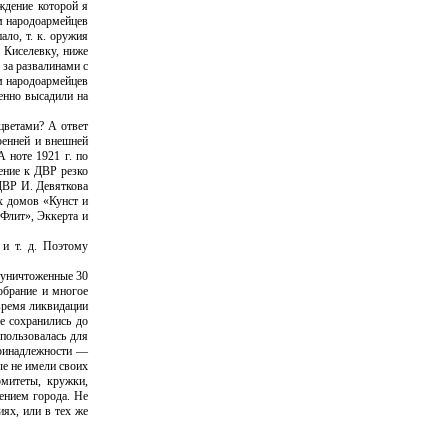
ждение которой я
ом народоармейцев
ало, т. к. оружия
 Киселевку, ниже
 за развалинами с
ом народоармейцев
венно высадили на
цветами? А ответ
ренней и внешней
 ноте 1921 г. по
ение к ДВР резко
ДВР И. Девяткова
х домов «Кунст и
Флит», Эккерта и
 и т. д. Поэтому
е уничтоженные 30
обрание и многое
 время ликвидации
е сохранились до
пользовалась для
принадлежности —
ые не имели своих
омитеты, кружки,
жением города. Не
ях, или в тех же