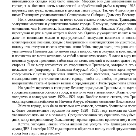
интендантских складах тоже было навалом. Морских мин для минирования ам
грозил, т. к. большая часть выловленной и обработанной рыбы в путину 1918
портовых пакгаузах, исчислялись в десятки тысяч пудов. Так что 4-месячную
писал Тряпицыну уполномоченный Совнаркома по Сибири и Дальнему Востоку Ян
Но, к сожалению, история не имеет сослагательного наклонения. Тряпицын
эвакуации населения и уничтожении самого города. К тому же, почему-то защи
отношении, чем Николаевск, Благовещенск, Хабаровск, Никольск-Уссурийск, В
переходили из рук в руки от трех и более раз. Однако у уходивших из них в 
даже не возникало мысли о принудительной эвакуации населения и полно
артиллерийские позиции, склады с боеприпасами и интендантским имуществом,
потому что, отступая из этих пунктов, наши бойцы твердо знали, что рано или
уничтожения Николаевска, то можно задать вопрос, что и оккупанты всех маст
и прочие так же могли оставлять за собой выжженную землю. Я имею в виду план
военным ударом противник выбивался из своих позиций и оставлял целые горо
стороны. Я не могу согласиться со сторонниками Тряпицына, которые в его
несколько сел (например, с. Ивановка Амурской обл.). Сравнение здесь неум
совершались с целью устрашения нашего мирного населения, оказывающего 
спланированном уничтожении своего города, чтобы он, якобы, не достался ц
военревштаба газета «Призыв» вышла с передовицей: «Пусть груды пепла служ
Но давайте вернемся к господину Левкину оправдывая Тряпицына, он идет 
города возвратилось осенью в город, и никто не жил в землянках». Жаль, что е
холодную и голодную зиму 1920—1921 года. Вообще можно сказать, что Тря
оккупационными войсками на Нижнем Амуре, объявил населению Николаевска о 
Жители города, а их было несколько сот человек, остались брошены на прои
к. более состоятельные горожане на зиму 1920—1921 года выехали на Сев
увеличилось чуть ли не в половину. Среди переживших эту страшную зиму был о
днях, когда подавляющему большинству горожан пришлось провести зиму в зем
Кстати, господин Левкин, чтобы лишний раз убедить, что Тряпицын все-т
армии ДВР 1 октября 1922 года старается обратить в пользу своей аргументаци
город был стерт с лица земли»?