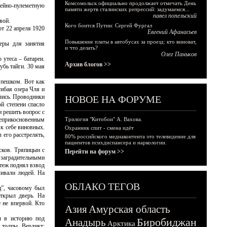
Комсомольск официально продолжает отмечать День
жейно-пулеметную
памяти жертв сталинских репрессий: задумаемся...
павел попельский
вой.
Кого боится Путин: Сергей Фургал
т 22 апреля 1920
Евгений Афанасьев
Повышение платы в автобусах за проезд: кто виноват,
еры для занятия
и что делать?
Олег Паньков
утеса – батареи.
Архив блогов >>
убь тайги. 30 мая
 пешком. Вот как
гибая озера Чля и
ились. Проводники
НОВОЕ НА ФОРУМЕ
й степени спасло
и решить вопрос с
неприкосновенным
Трилогия "Китобои" А. Вахова.
 к себе виновных.
Охранник спит - смена идёт
 его расстрелять,
80% российского медиаконтента это телевидение для
пациентов психдиспансера и наркологии.
сков. Тряпицын с
Перейти на форум >>
 заградительными
теж поднял взвод
ливали людей. На
ОБЛАКО ТЕГОВ
ц”, часовому был
открыл дверь. На
 не впервой. Кто
Азия
Амурская область
л в историю под
Биробиджан
Анадырь
Арктика
 толпы. Вердикт: