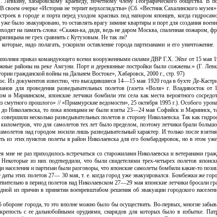
. Левкину, хабаровскому краеведу, почетному члену Географического общества. В п
своем очерке «История не терпит верхоглядства» (Сб. «Вестник Сахалинского музея» №
строек в городе и порта перед уходом красных под напором японцев, когда гидросам
уже было эвакуировано, то оставлять врагу зимние квартиры и порт для создания воен
одят на память слова: «Скажи-ка, дядя, ведь не даром Москва, спаленная пожаром, фра
ряпицына не грех сравнить с Кутузовым. Не так ли?
которые, надо полагать, ускорили оставление города партизанами и его уничтожение.
ыполняя приказ командующего всеми вооруженными силами ДВР Г.Х. Эйхе от 15 мая 192
аежные районы на реке Амгуни. Порт и деревянные постройки были сожжены.» (Г. Левк
рии гражданской войны на Дальнем Востоке», Хабаровск, 2000 г., стр. 97)
прос. Из документов известно, что высадившиеся 14—15 мая 1920 года в бухте Де-Кастр
анов для проведения разведывательных полетов (газета «Воля» г. Владивосток от 1
ом и Мариинском, японские летчики бомбили эти села как места вероятного сосредот
 смутного прошлого» // «Приамурские ведомости», 25 октября 1995 г.). Особого урон
 до Николаевска, то пока японцами не были взяты 23—24 мая Софийск и Мариинск, та
цы совершили несколько разведывательных полетов в сторону Николаевска. Так как гид
 километров, что для самолетов тех лет было пределом, поэтому летчики брали большо
молетов над городом носили лишь разведывательный характер. И только после взятия
ь из этих пунктов полеты в район Николаевска для его бомбардировок, но в этом уже
я мне не раз приходилось встречаться со старожилами Николаевска и ветеранами граж
Некоторые из них подтвердили, что были свидетелями трех-четырех полетов японск
ди населения и партизан были разговоры, что японские самолеты бомбили какие-то пози
даты этих полетов 27— 30 мая, т. е. когда город уже эвакуировался. Бомбежки же гор
ствительно в период полетов над Николаевском 27—29 мая японские летчики бросали г
одной из причин в принятии военревштабом решения об эвакуации городского населен
 обороне города, то это вполне можно было бы осуществить. Во-первых, многие забыв
крепость с ее дальнобойными орудиями, снарядов для которых было в избытке. Пат