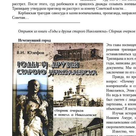
расстрел. После этого, суд разбежался и пришлось дважды созывать военн
Тряпицыну утвердили приговор на расстрел за измену Советской власти…
Кербинская трагедия самосуда и казни военачальника, пропаганда, направл
Советам…
---------------------------------------------------
Отрывок из книги «Годы и друзья старого Николаевска» Сборник очерков 
Исчезнувший город
Эта глава посвящен
решения тряпицын
останавливаться з
Тряпицына и всех е
годы, написаны де
документы. Мы ос
заключение по его
Правда, во вр
вопрос: «Почему
военревштаба и с
Николаевск, Этим 
Но ведь в телегра
был сметен с лица
партизаны, а япо
объектами? Я поста
Изучая истори
Нижнем Амуре, из
николаевскими соб
скоропалительным,
Известно, что 