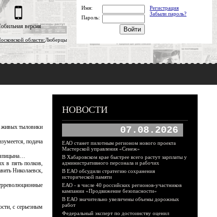
Имя:
Регистрация
Забыли пароль?
Пароль:
обильная версия
осковской области:
Люберцы
НОВОСТИ
 в живых тыловики
07.08.2026
зумеется, подача
ЕАО станет пилотным регионом нового проекта
Мастерской управления «Сенеж»
Тряпицына…
В Хабаровском крае быстрее всего растут зарплаты у
х в пять полков,
административного персонала и рабочих
авить Николаевск,
В ЕАО обсудили стратегию сохранения
исторической памяти
трреволюционные
ЕАО - в числе 40 российских регионов-участников
кампании «Продвижение безопасности»
В ЕАО значительно увеличены объемы дорожных
работ
сти, с серьезным
Федеральный эксперт по достоинству оценил