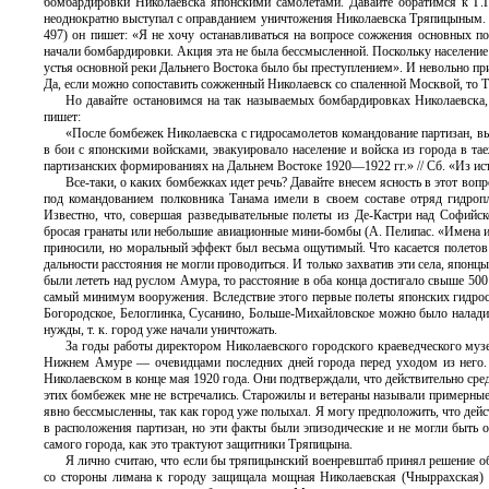
бомбардировки Николаевска японскими самолетами. Давайте обратимся к Г.Г
неоднократно выступал с оправданием уничтожения Николаевска Тряпицыным. В 
497) он пишет: «Я не хочу останавливаться на вопросе сожжения основных по
начали бомбардировки. Акция эта не была бессмысленной. Поскольку население 
устья основной реки Дальнего Востока было бы преступлением». И невольно прих
Да, если можно сопоставить сожженный Николаевск со спаленной Москвой, то Т
Но давайте остановимся на так называемых бомбардировках Николаевска, 
пишет:
«После бомбежек Николаевска с гидросамолетов командование партизан, в
в бои с японскими войсками, эвакуировало население и войска из города в т
партизанских формированиях на Дальнем Востоке 1920—1922 гг.» // Сб. «Из исто
Все-таки, о каких бомбежках идет речь? Давайте внесем ясность в этот во
под командованием полковника Танама имели в своем составе отряд гидропл
Известно, что, совершая разведывательные полеты из Де-Кастри над Софийск
бросая гранаты или небольшие авиационные мини-бомбы (А. Пелипас. «Имена из
приносили, но моральный эффект был весьма ощутимый. Что касается полетов
дальности расстояния не могли проводиться. И только захватив эти села, япон
были лететь над руслом Амура, то расстояние в оба конца достигало свыше 500
самый минимум вооружения. Вследствие этого первые полеты японских гидроса
Богородское, Белоглинка, Сусанино, Больше-Михайловское можно было наладит
нужды, т. к. город уже начали уничтожать.
За годы работы директором Николаевского городского краеведческого музе
Нижнем Амуре — очевидцами последних дней города перед уходом из него. 
Николаевском в конце мая 1920 года. Они подтверждали, что действительно сре
этих бомбежек мне не встречались. Старожилы и ветераны называли примерные 
явно бессмысленны, так как город уже полыхал. Я могу предположить, что дей
в расположения партизан, но эти факты были эпизодические и не могли быть 
самого города, как это трактуют защитники Тряпицына.
Я лично считаю, что если бы тряпицынский военревштаб принял решение об
со стороны лимана к городу защищала мощная Николаевская (Чныррахская) 