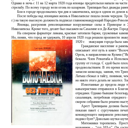
Однако в ночь с 11 на 12 марта 1920 года японцы предательски напали на ча
стрельбу. По всему городу вели огонь по казармам. Тряпицын был дважды ранен 
Бои в городе продолжались три дня и закончились, когда в одном из домов
После победы над японцами жизнь в Николаевске пошла своим чередом. Т
г.) на такую высокую должность подписал главнокомандующий Народно-Рево
Японцы, разгромив революционные вооруженные силы в Приморье и Хаб
Николаевска. Кроме того, десант был высажен на Сахалине и в Де-Кастри. Город
На северном фарватере лимана, красные затопили баржи, груженные камням
Но, поняв, что город не удержать, 10 апреля 1920 года решили произвести эва
1920 г. эвакуация города была зав
Гражданское население и ране
описывает этот путь в книге “Воло
Орель, в направлении на Кульчи (“
бежали. Член Ревштаба и Исполком
группу от голода. С едой было пло
продовольствием. В это время моло
запасом шоколада, заявив, что Тря
Латыш сбежал в тайгу, понимая, че
но никто этого делать не захотел. Т
Измотанные до предела люди т
кавалеристами отправился в Благо
отрядами. Однако бывшие белогвар
сахалинцев, потребовав отрядного
скором собрании было решено выст
Арест Тряпицына должна была 
показан пакет с сургучными печа
командующего направили револьвер
поднял бунт? Довольно шутки шути
Мятежники торопились. Прост
названием - “суд 103-х”. Он сост