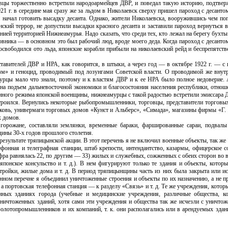
евцы торжественно встретили народоармейцев ДВР, и поведал такую историю, подтвер
21 г. в середине мая сразу же за льдом в Николаевск сверху пришел пароход с десант
и начал готовить высадку десанта. Однако, жители Николаевска, вооружившись чем поп
кий террор, не допустили высадки красного десанта и заставили пароход вернуться в
ей территорией Нижнеамурья. Надо сказать, что среди тех, кто лежал на берегу бухты
овника — в основном это был рабочий люд, вроде моего деда. Когда пароход с десант
 освободился ото льда, японские корабли прибыли на николаевский рейд и беспрепятст
тавителей ДВР и НРА, как говорится, в штыки, а через год — в октябре 1922 г. — с 
зм» и геноцид, проводимый под лозунгами Советской власти. О проводимой же внут
урцы мало что знали, поэтому и к властям ДВР и к ее НРА было полное недоверие. А
а на подъем дальневосточной экономики и благосостояния населения республики, отнош
ионного режима японской военщины, нижнеамурцы с такой радостью встретили эмиссара 
строился. Вернулись некоторые рыбопромышленники, торговцы, представители торговы
ковь, универмаги торговых домов «Кунст и Альберс», «Симада», магазины фирмы «Г. 
х домов.
горожане, составляли землянки, временные бараки, фаршированные сараи, подвалы
дины 30-х годов прошлого столетия.
 результате тряпицынской акции. В этот перечень я не включил военные объекты, так ж
фонная и телеграфная станции, штаб крепости, интендантство, казармы, офицерское с
цифра равнялась 22, по другим — 33) жилых и служебных, сожженных с обеих сторон во
понское консульство и т. д.). В нем фигурируют только те здания и объекты, которы
ройки, жилые дома и т. д. В период тряпицынщины часть из них была закрыта или ис
енном перечне я объединил уничтоженные строения и объекты по их назначению, а не 
а портовская телефонная станция — к разделу «Связь» и т. д. Те же учреждения, котор
нных зданиях города (учебные и медицинские учреждения, различные общества, к
ь уничтоженных зданий, хотя сами эти учреждения и общества так же исчезли с уничто
золотопромышленников и их компаний, т. к. они располагались или в арендуемых здани