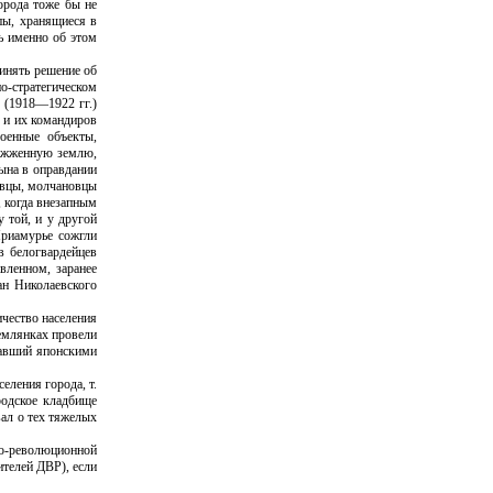
орода тоже бы не
пы, хранящиеся в
ь именно об этом
инять решение об
но-стратегическом
 (1918—1922 гг.)
Р и их командиров
оенные объекты,
выжженную землю,
цына в оправдании
ковцы, молчановцы
, когда внезапным
 той, и у другой
Приамурье сожгли
в белогвардейцев
вленном, заранее
ан Николаевского
ичество населения
землянках провели
вавший японскими
еления города, т.
родское кладбище
вал о тех тяжелых
но-революционной
ителей ДВР), если