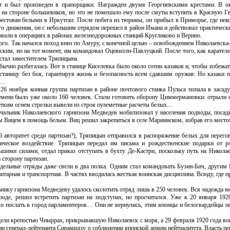
и был произведен в прапорщики. Награжден двумя Георгиевскими крестами. В ок
 на стороне большевиков, но это не помешало ему после смуты вступить в Красную Г
рестован белыми в Иркутске. После побега из тюрьмы, он прибыл в Приморье, где нек
го движения, он с небольшим отрядом перешел в район Имана и действовал практическ
овали в операциях в районах железнодорожных станций Кругликово и Верино.
кого. Так начался поход вниз по Амуру, с конечной целью – освобождением Николаевска
им, но на тот момент, им командовал Оцевилли-Павлуцкий. После того, как каратели 
 стал заместителем Тряпицына.
ычно разбегалась. Вот в станице Киселевка было около сотни казаков и, чтобы избежа
таницу без боя, гарантируя жизнь и безопасность всем сдавшим оружие. Но казаки п
в…
6 ноября конная группа партизан в районе почтового станка Пульса попала в засаду
ремени было уже около 160 человек. Стали готовить оборону Циммермановки: отрыли 
Метким огнем стрелки вывели из строя пулеметные расчеты белых…
ачальник Николаевского гарнизона Медведев мобилизовал у населения подводы, посади
ом Вицем в помощь белым. Виц решил закрепиться в селе Мариинском, избрав его мест
й авторитет среди партизан?), Тряпицын отправился в распоряжение белых для перего
ическое воздействие. Тряпицын передал им письма и рождественские подарки от р
ньшими силами, отдал приказ отступать в бухту Де-Кастри, поскольку путь на Николае
 сторону партизан.
тдельные отряды даже свели в два полка. Одним стал командовать Бузин-Бич, другим
итарная и транспортная. В частях вводилась жесткая воинская дисциплина. Всюду, где 
ьнику гарнизона Медведеву удалось сколотить отряд лишь в 250 человек. Вся надежда 
де, решил встретить партизан на подступах, но просчитался. Уже к 20 января 192
о послать в город парламентеров… Они не вернулись, этим японцы и белогвардейцы по
дели крепостью Чныррах, прикрывавшую Николаевск с моря, а 29 февраля 1920 года во
и генерал-лейтенанта Сирамидзу о соблюдении японской армии нейтралитета. Власть п