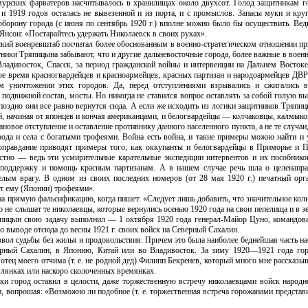
урских фарватеров насчитывалось в хранилищах около двухсот. Голод защитникам г
 и 1919 годов осталась не вывезенной и из порта, и с промыслов. Запасы муки и кру
 оборону города (с июня по сентябрь 1920 г.) вполне можно было бы осуществить. Вед
сон: «Постарайтесь удержать Николаевск в своих руках».
ский военревштаб посчитал более обоснованным в военно-стратегическом отношении пр
тники Тряпицына забывают, что и другие дальневосточные города, более важные в воен
ладивосток, Спасск, за период гражданской войны и интервенции на Дальнем Востоке
свое время красногвардейцев и красноармейцев, красных партизан и народоармейцев ДВ
м уничтожении этих городов. Да, перед отступлениями взрывались и сжигались в
 подвижной состав, мосты. Но никогда не ставился вопрос оставлять за собой голую 
 поздно они все равно вернутся сюда. А если же исходить из логики защитников Тряпи
ей, начиная от японцев и кончая американцами, и белогвардейцы — колчаковцы, калмы
овое отступление и оставление противнику данного населенного пункта, а не те случаи
да и села с богатыми трофеями. Война есть война, и такие примеры можно найти и у
 оправдание приводят примеры того, как оккупанты и белогвардейцы в Приморье и 
естно — ведь эти усмирительные карательные экспедиции интервентов и их пособнико
поддержку и помощь красным партизанам. А в нашем случае речь шла о целенапра
елым врагу. В одном из своих последних номеров (от 28 мая 1920 г.) печатный орг
ат ему (Японии) трофеями».
на прямую фальсификацию, когда пишет: «Следует лишь добавить, что значительное кол
го не слышат те николаевцы, которые вернулись осенью 1920 года на свои пепелища и в 
пицын свою задачу выполнил — 1 октября 1920 года генерал-Майор Цуно, командо
выводе отсюда до весны 1921 г. своих войск на Северный Сахалин.
звол судьбы без жилья и продовольствия. Причем это была наиболее беднейшая часть нас
ерный Сахалин, в Японию, Китай или во Владивосток. За зиму 1920—1921 года го
тец моего отчима (т. е. не родной дед) Филипп Бекренев, который много мне рассказы
лянках или наскоро сколоченных времянках.
аки город оставил в целости, даже торжественную встречу николаевцами войск народ
и, вопрошая: «Возможно ли подобное (т. е. торжественная встреча горожанами представ