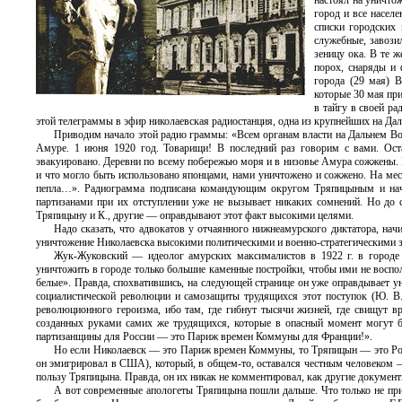
настоял на уничто
город и все насел
списки городских 
служебные, завози
зеницу ока. В те 
порох, снаряды и
города (29 мая) 
которые 30 мая пр
в тайгу в своей ра
этой телеграммы в эфир николаевская радиостанция, одна из крупнейших на Даль
Приводим начало этой радио граммы: «Всем органам власти на Дальнем Во
Амуре. 1 июня 1920 год. Товарищи! В последний раз говорим с вами. Оста
эвакуировано. Деревни по всему побережью моря и в низовье Амура сожжены. Г
и что могло быть использовано японцами, нами уничтожено и сожжено. На мест
пепла…». Радиограмма подписана командующим округом Тряпицыным и нача
партизанами при их отступлении уже не вызывает никаких сомнений. Но до си
Тряпицыну и К., другие — оправдывают этот факт высокими целями.
Надо сказать, что адвокатов у отчаянного нижнеамурского диктатора, нач
уничтожение Николаевска высокими политическими и военно-стратегическими за
Жук-Жуковский — идеолог амурских максималистов в 1922 г. в городе 
уничтожить в городе только большие каменные постройки, чтобы ими не воспо
белые». Правда, спохватившись, на следующей странице он уже оправдывает у
социалистической революции и самозащиты трудящихся этот поступок (Ю. В.
революционного героизма, ибо там, где гибнут тысячи жизней, где свищут в
созданных руками самих же трудящихся, которые в опасный момент могут б
партизанщины для России — это Париж времен Коммуны для Франции!».
Но если Николаевск — это Париж времен Коммуны, то Тряпицын — это Робе
он эмигрировал в США), который, в общем-то, оставался честным человеком —
пользу Тряпицына. Правда, он их никак не комментировал, как другие документы
А вот современные апологеты Тряпицына пошли дальше. Что только не пр