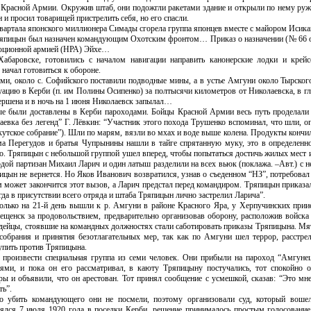
сти Красной Армии. Окружив штаб, они подожгли ракетами здание и открыли по нему ру
и просил товарищей пристрелить себя, но его спасли.
 квартала японского миллионера Симады сгорела группа японцев вместе с майором Исика
ряпицын был назначен командующим Охотским фронтом… Приказ о назначении (№ 66 о
люционной армией (НРА) Эйхе…
аровске, готовились с началом навигации направить канонерские лодки и крейс
 начал готовиться к обороне.
и, около с. Софийского поставили подводные мины, а в устье Амгуни около Тырского 
куацию в Керби (п. им Полины Осипенко) за полтысячи километров от Николаевска, в гл
ершена и в ночь на 1 июня Николаевск запылал…
ные были доставлены в Керби пароходами. Бойцы Красной Армии весь путь проделали
чаевка без легенд” Г. Лёвкин: “Участник этого похода Трушенко вспоминал, что шли, о
Якутское собрание”). Шли по марям, вязли во мхах и воде выше колена. Продукты конч
а Перегудов и братья Чупрынины нашли в тайге спрятанную муку, это в определенно
хо. Тряпицын с небольшой группой ушел вперед, чтобы попытаться достичь жилых мест 
дой партизан Михаил Ларич и один латыш разделили на всех вьюк (поклажа. –Авт.) с 
пицын не вернется. Но Яков Иванович возвратился, узнав о съеденном “НЗ”, потребовал
м может закончится этот вызов, а Ларич предстал перед командиром. Тряпицын приказал
огда в присутствии всего отряда и штаба Тряпицын лично застрелил Ларича”.
олько на 21-й день вышли к р. Амгуни в районе Красного Яра, у Херпучинских прии
вещенск за продовольствием, предварительно организовав оборону, расположив войска
дейцы, стоявшие на командных должностях стали саботировать приказы Тряпицына. Мя
 собрания и принятия безотлагательных мер, так как по Амгуни шел террор, расстре
упить против Тряпицына.
произвести специальная группа из семи человек. Они прибыли на пароход “Амгуне
тями, и пока он его рассматривал, в каюту Тряпицыну постучались, тот спокойно 
ы и объявили, что он арестован. Тот принял сообщение с усмешкой, сказав: “Это мне
ть”.
о убить командующего они не посмели, поэтому организовали суд, который воше
оялся 7 июля 1920 года в поселки Керби, решение принималось простым голосование