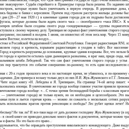
жении Николаевска, говоря, что «для иностранных государств будет очень показательн
ение эвакуируем». Судьба старейшего в Приамурье города была решена. По заданию шт
построек, которые нужно было уничтожить в первую очередь. В деревянные дома, 
лись бидоны и банки с керосином. Причем под страхом расстрела жильцы должны был
же дни (20—27 мая 1920 г.) в каменные здания города для их подрыва были доставлен
 фугасы, которые должны были ждать своего часа — своеобразного «часа ИКС». К 
Военрев штабом были созданы своего рода «зондеркоманды» — группы поджигателе
иступили к своему черному делу. Тряпицын не скрывал факт уничтожения старого город
диограмме, посланной в полдень 1 июня, он оповестил об этом весь мир. Через 15 мин
нем Востоке, взлетела на воздух...
стоке и Российской Федеративной Советской Республики. Говорит радиостанция RNL из
вляем город и крепость, взрываем радиостанцию и уходим в тайгу. Все население
ород и крепость разрушены до основания, крупные здания взорваны. Все, что нельзя 
е города и крепости остались одни дымящиеся развалины, и враг наш, придя сюда, на
льником штаба Лебедевой. Так что сам факт уничтожения старого города у устья
х пор трактуется это событие совершенно по-разному, то есть одни исследователи с
иная с 20-х годов прошлого века и по настоящее время, не убавилось, и по-прежнему
дачами. Для примера я возьму только двух из них И.И. Жук-Жуковского и Г.Г. Левкина
Чите издал книгу «Н. Лебедева и Я. Тряпицын», На странице 74-ой автор пишет:
льзовались японцы. В уничтожении же города вообще главное участие приняли провока
ничтожение города вообще: «…С точки зрения беспощадной борьбы с классовым врагом
 — уничтожение города) не только нужен, но он необходим и целесообразен. Это в
ражьи пули и льется горячая кровь — можно ли сожалеть о нескольких сотнях разру
ыть использованы врагом против революции и свободы? Лес рубят щепки летят! Н
спьер? Не так ли? И все-таки надо от дать должное господину Жук-Жуковскому (в сер
 в своей книге он приводил довольно много фактов и документов, которые можно трак
 и факты. Но это было его право...
идумывается, что бы оправдать преступления николаевского командующего. Даже выд