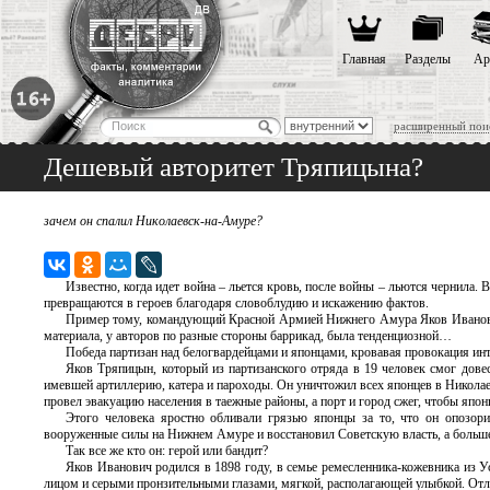
Главная
Разделы
Ар
расширенный пои
Дешевый авторитет Тряпицына?
зачем он спалил Николаевск-на-Амуре?
Известно, когда идет война – льется кровь, после войны – льются чернила.
превращаются в героев благодаря словоблудию и искажению фактов.
Пример тому, командующий Красной Армией Нижнего Амура Яков Иванович 
материала, у авторов по разные стороны баррикад, была тенденциозной…
Победа партизан над белогвардейцами и японцами, кровавая провокация ин
Яков Тряпицын, который из партизанского отряда в 19 человек смог дов
имевшей артиллерию, катера и пароходы. Он уничтожил всех японцев в Николае
провел эвакуацию населения в таежные районы, а порт и город сжег, чтобы япо
Этого человека яростно обливали грязью японцы за то, что он опозо
вооруженные силы на Нижнем Амуре и восстановил Советскую власть, а больш
Так все же кто он: герой или бандит?
Яков Иванович родился в 1898 году, в семье ремесленника-кожевника из 
лицом и серыми пронзительными глазами, мягкой, располагающей улыбкой. Отл