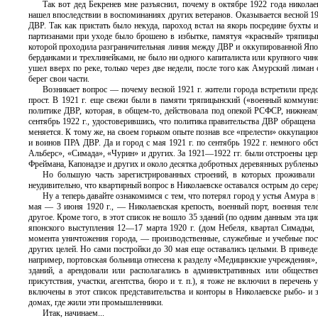
Так вот дед Бекренев мне разъяснил, почему в октябре 1922 года никола
нашел впоследствии в воспоминаниях других ветеранов. Оказывается весной 19
ДВР. Так как пристать было некуда, пароход встал на якорь посредине бухты 
партизанами при уходе было брошено в избытке, памятуя «красный» тряпицынс
которой проходила разграничительная линия между ДВР и оккупированной Япони
берданками и трехлинейками, не было ни одного капиталиста или крупного чин
ушел вверх по реке, только через две недели, после того как Амурский лиман
берег свои части.
Возникает вопрос — почему весной 1921 г. жители города встретили предс
прост. В 1921 г. еще свежи были в памяти тряпицынский («военный коммуни
политике ДВР, которая, в общем-то, действовала под опекой РСФСР, нижнеам
сентябрь 1922 г., удостоверившись, что политика правительства ДВР обращен
меняется. К тому же, на своем горьком опыте познав все «прелести» оккупац
и воинов ПРА ДВР. Да и город с мая 1921 г. по сентябрь 1922 г. немного об
Альберс», «Симада», «Чурин» и других. За 1921—1922 гг. были отстроены цер
Фреймана, Капонадзе и других и около десятка добротных деревянных рублены
Но большую часть зарегистрированных строений, в которых проживали 
неудивительно, что квартирный вопрос в Николаевске оставался острым до сере
Ну а теперь давайте ознакомимся с тем, что потерял город у устья Амура в
мая — 3 июня 1920 г., — Николаевская крепость, военный порт, военная теле
другое. Кроме того, в этот список не вошло 35 зданий (по одним данным эта 
японского выступления 12—17 марта 1920 г. (дом Небеля, квартал Симадьи, я
момента уничтожения города, — производственные, служебные и учебные пост
других целей. Но сами постройки до 30 мая еще оставались целыми. В привед
например, портовская больница отнесена к разделу «Медицинские учреждения», 
зданий, а арендовали или располагались в административных или обществе
присутствия, участки, агентства, бюро и т. п.), я тоже не включил в перечен
включены в этот список представительства и конторы в Николаевске рыбо- и 
домах, где жили эти промышленники.
Итак, начинаем...