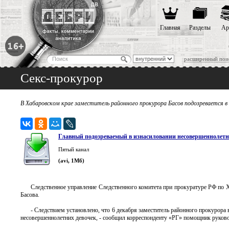
Главная
Разделы
Ар
расширенный пои
Секс-прокурор
В Хабаровском крае заместитель районного прокурора Басов подозревается в
Главный подозреваемый в изнасиловании несовершеннолетн
Пятый канал
(avi, 1Мб)
Следственное управление Следственного комитета при прокуратуре РФ по 
Басова.
- Следствием установлено, что 6 декабря заместитель районного прокурора
несовершеннолетних девочек, - сообщил корреспонденту «РГ» помощник руко