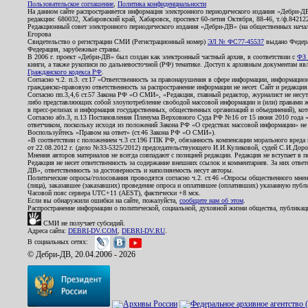
Пользовательское соглашение
,
Политика конфиденциальности
На данном сайте распространяется информация электронного периодического издания «Дебри-Д
редакции: 680032, Хабаровский край, Хабаровск, проспект 60-летия Октября, 88-46, т./ф.8421
Редакционный совет электронного периодического издания «Дебри-ДВ» (на общественных нач
Егорова
Свидетельство о регистрации СМИ (Регистрационный номер)
ЭЛ № ФС77-45537
выдано Федера
Федерация, зарубежные страны.
В 2006 г. проект «Дебри-ДВ» был создан как электронный частный архив, в соответствии с
ФЗ 
книги, а также рукописи по дальневосточной (РФ) тематике. Доступ к архивным документам явля
Гражданского кодекса РФ
.
Согласно ч.2. п.3. ст.17 «Ответственность за правонарушения в сфере информации, информац
гражданско-правовую ответственность за распространение информации не несет. Сайт и редакци
Согласно пп.3,4,6 ст.57 Закона РФ «О СМИ», «Редакция, главный редактор, журналист не несут
либо представляющих собой злоупотребление свободой массовой информации и (или) правами ж
в пресс-релизах и информация государственных, общественных организаций и объединений), кот
Согласно абз.3, п.13 Постановления Пленума Верховного Суда РФ №16 от 15 июня 2010 года 
ответчиком, поскольку исходя из положений Закона РФ «О средствах массовой информации» не 
Воспользуйтесь «Правом на ответ» (ст.46 Закона РФ «О СМИ»).
«В соответствии с положением ч.3 ст.196 ГПК РФ, обязанность компенсации морального вреда п
от 22.08.2012 г. (дело №33-5325/2012) председательствующего И.И.Куликовой, судей С.И.Дор
Мнения авторов материалов не всегда совпадают с позицией редакции. Редакция не вступает в п
Редакция не несет ответственность за содержание внешних ссылок и комментариев. За них отве
ДВ», ответственность за достоверность и наполняемость несут авторы.
Политические опросы/голосования проводятся согласно ч.2. ст.46 «Опросы общественного мнени
(лица), заказавшее (заказавших) проведение опроса и оплатившее (оплативших) указанную публик
Часовой пояс сервера UTC+11 (AEST), фактически +8 мск.
Если вы обнаружили ошибки на сайте, пожалуйста,
сообщите нам об этом
.
Распространение информации о политической, социальной, духовной жизни общества, публикац
СМИ не получает субсидий.
Адреса сайта:
DEBRI-DV.COM
,
DEBRI-DV.RU
.
В социальных сетях:
© Дебри-ДВ, 20.04.2006 - 2026