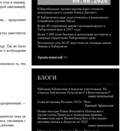
05.08.2026
те сели в машину,
орой школьницей,
В Биробиджане прошел мастер-класс стилиста
международного уровня Алекса Датского
В Хабаровском крае подготовились к возможному
ия, - продолжает
повышению уровня Амура
Более 40 социальных выплат проиндексируют в
Хабаровском крае в 2027 году
стал заместителя
Более 1 000 тонн бензина и дизтоплива доставили в
северные территории Хабаровского края
Бесплатную сеть Wi-Fi запустили на площади имени
оду. Так же было
Ленина в Хабаровске
ие о возбуждении
Архив новостей >>
повлияло то, что
БЛОГИ
Районная библиотека в Амурске уничтожена. На
очереди библиотека Островского в Комсомольске?!
павел попельский
Голая вечеринка Роснано 2015г. Итог.
подозреваемый —
Евгений Афанасьев
Новые находки Павла Петровича Попельского:
Архив газеты Природа и аномальные явления,
дователи пока не
Неизвестная карта НижнеАмурЛага и Последние
кса, связанным с
выставки автора в Амурске по 2025
 доказана.
павел попельский