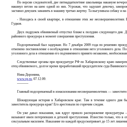
По версии следователей, две пятнадцатилетние школьницы накануне вечеро
накинул петлю на шею одной из них. Угрожая, что задушит девочку, зампроку
заставил девушек заманить в машину третью жертву. Та выгуливала собаку и на
- Находясь в своей квартире, в отношении этих же несовершеннолетних Б
Гудков.
Двух подружек обвиняемый отпустил ближе к полудню следующего дня. Дев
районного прокурора в момент совершения преступления.
Подозреваемый был задержан. Но 7 декабря 2009 года по решению прокур
отменено постановление о возбуждении в отношении него уголовного дела. По
уголовного дела в отношении его подчиненного принято незаконно, необоснова
Следственные органы при прокуратуре РФ по Хабаровскому краю намерены 
отец обвиняемого, долгое время проработавший председателем суда Ванинского р
Нина Доронина,
www.rg.ru
, 07.12.09.
----------
Главный подозреваемый в изнасиловании несовершеннолетних — заместите
Шокирующая история в Хабаровском крае. Там в течение одного дня б
заместитель прокурора края! Его арестовали по горячим следам.
Он уже давал показания, как вдруг пришло распоряжение прокуратуры — 
называют имен потерпевших и деталей преступления. Известно только, что в 
сексуальным насилием. Наказание по каждой предусматривает до 15 лет лишения 