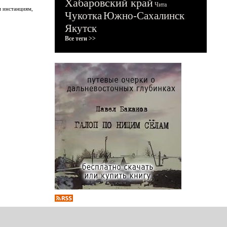
Хабаровский край
Чита
м инстанциям,
Чукотка
Южно-Сахалинск
Якутск
Все теги >>