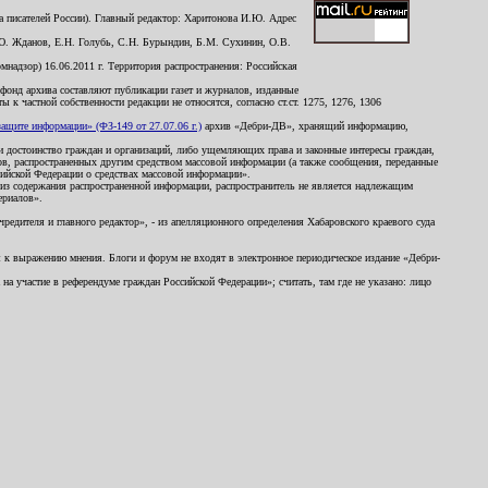
 писателей России). Главный редактор: Харитонова И.Ю. Адрес
Ю. Жданов, Е.Н. Голубь, С.Н. Бурындин, Б.М. Сухинин, О.В.
надзор) 16.06.2011 г. Территория распространения: Российская
й фонд архива составляют публикации газет и журналов, изданные
к частной собственности редакции не относятся, согласно ст.ст. 1275, 1276, 1306
щите информации» (ФЗ-149 от 27.07.06 г.)
архив «Дебри-ДВ», хранящий информацию,
ь и достоинство граждан и организаций, либо ущемляющих права и законные интересы граждан,
ов, распространенных другим средством массовой информации (а также сообщения, переданные
сийской Федерации о средствах массовой информации».
из содержания распространенной информации, распространитель не является надлежащим
ериалов».
редителя и главного редактор», - из апелляционного определения Хабаровского краевого суда
ны к выражению мнения. Блоги и форум не входят в электронное периодическое издание «Дебри-
а участие в референдуме граждан Российской Федерации»; считать, там где не указано: лицо