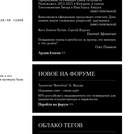
Официальные публикации Павла Петровича
Попельского 2023-2025 в Болгарии, в газетах
Тихоокеанская Звезда и Наш Город Амурск
павел попельский
Комсомольск официально продолжает отмечать День
:28:48 +1000
памяти жертв сталинских репрессий: задумаемся...
павел попельский
Кого боится Путин: Сергей Фургал
Евгений Афанасьев
Повышение платы в автобусах за проезд: кто виноват,
и что делать?
Олег Паньков
Архив блогов >>
НОВОЕ НА ФОРУМЕ
ие о его
я проверка была
Трилогия "Китобои" А. Вахова.
Охранник спит - смена идёт
80% российского медиаконтента это телевидение для
пациентов психдиспансера и наркологии.
Перейти на форум >>
ОБЛАКО ТЕГОВ