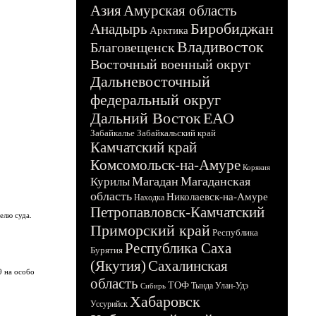
Азия
Амурская область
Биробиджан
Анадырь
Арктика
Владивосток
Благовещенск
Восточный военный округ
Дальневосточный
федеральный округ
Дальний Восток
ЕАО
Забайкалье
Забайкальский край
Камчатский край
Комсомольск-на-Амуре
Корякия
Магадан
Магаданская
Курилы
область
Николаевск-на-Амуре
Находка
Петропавловск-Камчатский
елю суда.
Приморский край
Республика
Республика Саха
Бурятия
(Якутия)
Сахалинская
9 на особо
область
ТОФ
Тында
Улан-Удэ
Сибирь
Хабаровск
Уссурийск