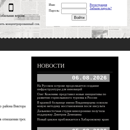
Имя:
Регистрация
Забыли пароль?
Пароль:
обильная версия
ть концентрированный сок.
НОВОСТИ
06.08.2026
На Русском острове продолжается создание
инфраструктуры для инноваций
Олег Кожемяко представил новые инициативы по
развитию горнолыжного туризма в России
В краевой больнице имени Владимирцева освоили
о района Виктора
новую методику восстановления после инсульта
Дальневосточная студия кинохроники получила
поддержку Дмитрия Демешина
 в отношении трех
Новый циклон приближается к Хабаровскому краю