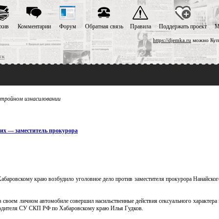
хив
Комментарии
Форум
Обратная связь
Правила
Поддержать проект
М
https://djemka.ru
можно Купи
ск
 тройном изнасиловании
их — заместитель прокурора
Хабаровскому краю возбудило уголовное дело против заместителя прокурора Нанайског
 в своем личном автомобиле совершил насильственные действия сексуального характера
водителя СУ СКП РФ по Хабаровскому краю Илья Гудков.