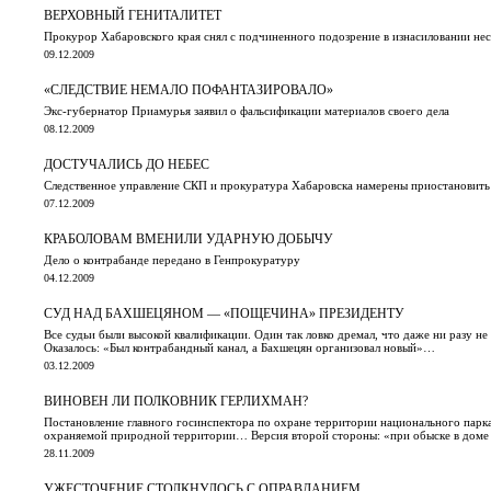
ВЕРХОВНЫЙ ГЕНИТАЛИТЕТ
Прокурор Хабаровского края снял с подчиненного подозрение в изнасиловании н
09.12.2009
«СЛЕДСТВИЕ НЕМАЛО ПОФАНТАЗИРОВАЛО»
Экс-губернатор Приамурья заявил о фальсификации материалов своего дела
08.12.2009
ДОСТУЧАЛИСЬ ДО НЕБЕС
Следственное управление СКП и прокуратура Хабаровска намерены приостановить 
07.12.2009
КРАБОЛОВАМ ВМЕНИЛИ УДАРНУЮ ДОБЫЧУ
Дело о контрабанде передано в Генпрокуратуру
04.12.2009
СУД НАД БАХШЕЦЯНОМ — «ПОЩЕЧИНА» ПРЕЗИДЕНТУ
Все судьи были высокой квалификации. Один так ловко дремал, что даже ни разу не 
Оказалось: «Был контрабандный канал, а Бахшецян организовал новый»…
03.12.2009
ВИНОВЕН ЛИ ПОЛКОВНИК ГЕРЛИХМАН?
Постановление главного госинспектора по охране территории национального парка
охраняемой природной территории… Версия второй стороны: «при обыске в доме у
28.11.2009
УЖЕСТОЧЕНИЕ СТОЛКНУЛОСЬ С ОПРАВДАНИЕМ