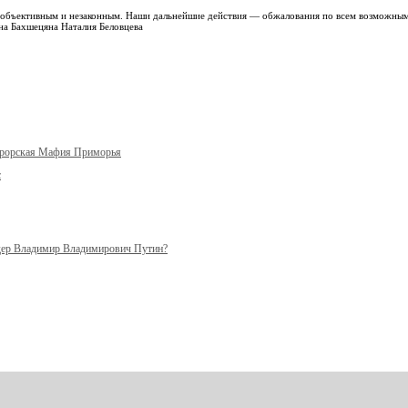
необъективным и незаконным. Наши дальнейшие действия — обжалования по всем возможны
ина Бахшецяна Наталия Беловцева
урорская Мафия Приморья
с
ер Владимир Владимирович Путин?