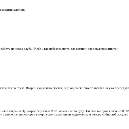
есовершеннолетних
работу ночного клуба «Небо» как небезопасного для жизни и здоровья посетителей
свалился со стула. Второй судья явно скучая, периодически что-то шептал на ухо председат
 «Зов тигра» в Приморье Берсенева Ю.И. отменили по суду. Так что же произошло 25.09.0
 одного из инспекторов в морозилке нашли лапки медвежонка и голову сибирской косули»