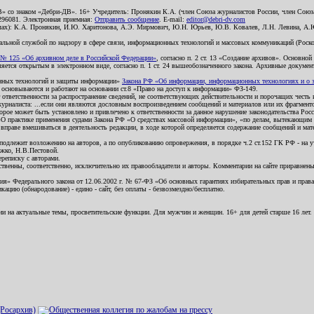
В» со знаком «Дебри-ДВ». 16+ Учредитель: Пронякин К.А. (член Союза журналистов России, член Союза
2296081. Электронная приемная:
Отправить сообщение
. E-mail:
editor@debri-dv.com
алах): К.А. Пронякин, И.Ю. Харитонова, А.Э. Мирмович, Ю.Н. Юрьев, Ю.В. Ковалев, Л.Н. Левина, А.
льной службой по надзору в сфере связи, информационных технологий и массовых коммуникаций (Роском
№ 125 «Об архивном деле в Российской Федерации»
, согласно п. 2 ст. 13 «Создание архивов». Основно
ется открытым в электронном виде, согласно п. 1 ст. 24 вышеобозначенного закона. Архивные документы 
ионных технологий и защиты информации»
Закона РФ «Об информации, информационных технологиях и о за
я основываются и работают на основании ст.8 «Право на доступ к информации» ФЗ-149.
 ответственности за распространение сведений, не соответствующих действительности и порочащих чест
урналиста: ...если они являются дословным воспроизведением сообщений и материалов или их фрагмент
орое может быть установлено и привлечено к ответственности за данное нарушение законодательства Рос
«О практике применения судами Закона РФ «О средствах массовой информации», «по делам, вытекающим 
вправе вмешиваться в деятельность редакции, в ходе которой определяется содержание сообщений и мат
одлежит возложению на авторов, а по опубликованию опровержения, в порядке ч.2 ст.152 ГК РФ - на уч
ожко, Н.В.Пестовой.
ереписку с авторами.
тственны, соответственно, исключительно их правообладатели и авторы. Комментарии на сайте приравне
я» Федерального закона от 12.06.2002 г. № 67-ФЗ «Об основных гарантиях избирательных прав и права н
ацию (обнародование) - едино - сайт, без оплаты - безвозмездно/бесплатно.
ии на актуальные темы, просветительские функции. Для мужчин и женщин. 16+ для детей старше 16 лет.