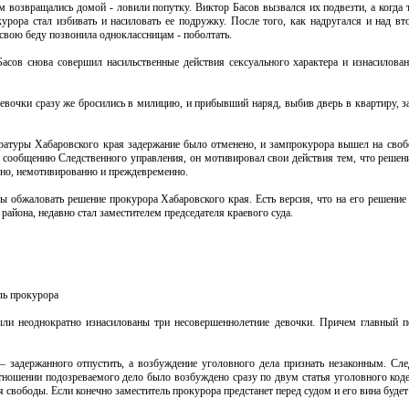
м возвращались домой - ловили попутку. Виктор Басов вызвался их подвезти, а когда 
рора стал избивать и насиловать ее подружку. После того, как надругался и над вт
 свою беду позвонила одноклассницам - поболтать.
асов снова совершил насильственные действия сексуального характера и изнасилован
очки сразу же бросились в милицию, и прибывший наряд, выбив дверь в квартиру, за
атуры Хабаровского края задержание было отменено, и зампрокурора вышел на своб
 сообщению Следственного управления, он мотивировал свои действия тем, что решен
нно, немотивированно и преждевременно.
обжаловать решение прокурора Хабаровского края. Есть версия, что на его решение 
айона, недавно стал заместителем председателя краевого суда.
ль прокурора
ыли неоднократно изнасилованы три несовершеннолетние девочки. Причем главный 
задержанного отпустить, а возбуждение уголовного дела признать незаконным. Сле
отношении подозреваемого дело было возбуждено сразу по двум статья уголовного коде
свободы. Если конечно заместитель прокурора предстанет перед судом и его вина будет