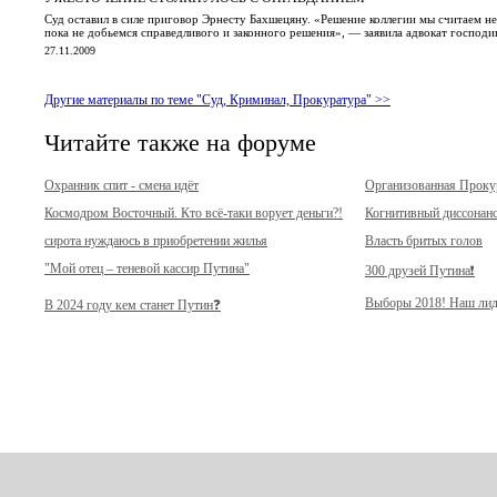
Суд оставил в силе приговор Эрнесту Бахшецяну. «Решение коллегии мы считаем 
пока не добьемся справедливого и законного решения», — заявила адвокат господ
27.11.2009
Другие материалы по теме "Суд, Криминал, Прокуратура" >>
Читайте также на форуме
Охранник спит - смена идёт
Организованная Прок
Космодром Восточный. Кто всё-таки ворует деньги?!
Когнитивный диссонан
сирота нуждаюсь в приобретении жилья
Власть бритых голов
"Мой отец – теневой кассир Путина"
300 друзей Путина❗️
Выборы 2018! Наш лид
В 2024 году кем станет Путин❓