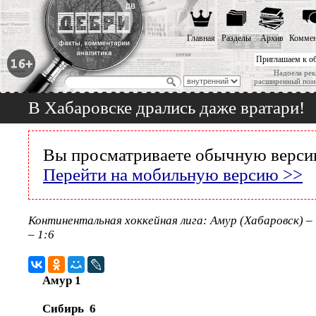
Главная
Разделы
Архив
Коммен
Приглашаем к о
Надоела рек
расширенный пои
В Хабаровске дрались даже вратари!
Вы просматриваете обычную версию
Перейти на мобильную версию >>
Континентальная хоккейная лига: Амур (Хабаровск) –
– 1:6
Амур 1
Сибирь 6