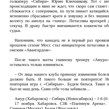
голкиперу «Сибири» Юрию Ключникову. Тот с инт
происходящим и явно не ждет, что скоро сам станет
сближается с соперником, по пути пинает катящийся
мгновенно сбрасывает краги и ловушку и без лишних
коллегу по амплуа на «танец». Потасовка вратарей 
секунд. В драку быстро вмешиваются хоккеисты об
судьи.
Напомним, что канадец не в первый раз проявля
прошлом сезоне Мосс стал инициатором потасовки 
омским «Авангардом».
После такого матча главному тренеру «Амура
оставалось только извиняться.
– От лица нашего клуба приношу извинения болел
должно быть. И такого больше не повторится! Н
повторная игра с «Сибирью». Будем биться. Такое 
был не наш день. Сами себе голы забивали…
Амур (Хабаровск) – Сибирь (Новосибирск) – 1:6 (0:1
17 ноября. Хабаровск. СЗК «Платинум Арена». 7
Семенов (Москва), Белов (Ярославль).