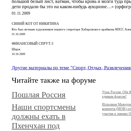
большой белый лист, ватман, чтобы кровь и мозги туда п
дети продали бы это на каком-нибудь аукционе…» (орфогр
01.11.2009
СИНИЙ КОТ ОТ НИКИТИНА
Кто был личным художником первого секретаря Хабаровского крайкома КПСС Алек
31.10.2009
ФИНАНСОВЫЙ СПРУТ-3
Шарж
10.10.2009
Другие материалы по теме "Спорт, Отдых, Развлечения
Читайте также на форуме
Пошлая Россия
Урок России: Обе 
единым флагом!
Наши спортсмены
Исполком Междуна
комитета (МОК) от
должны ехать в
участия в зимних О
Пхенчхан под