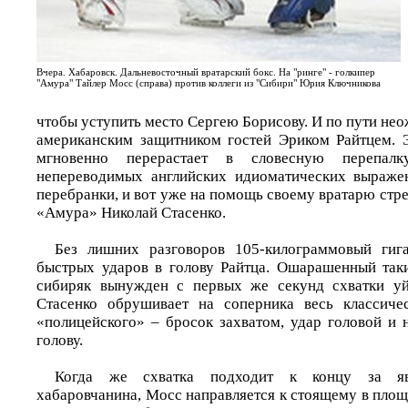
Вчера. Хабаровск. Дальневосточный вратарский бокс. На "ринге" - голкипер
"Амура" Тайлер Мосс (справа) против коллеги из "Сибири" Юрия Ключникова
чтобы уступить место Сергею Борисову. И по пути нео
американским защитником гостей Эриком Райтцем. 
мгновенно перерастает в словесную перепалк
непереводимых английских идиоматических выражен
перебранки, и вот уже на помощь своему вратарю стр
«Амура» Николай Стасенко.
Без лишних разговоров 105-килограммовый гига
быстрых ударов в голову Райтца. Ошарашенный так
сибиряк вынужден с первых же секунд схватки уй
Стасенко обрушивает на соперника весь классиче
«полицейского» – бросок захватом, удар головой и 
голову.
Когда же схватка подходит к концу за я
хабаровчанина, Мосс направляется к стоящему в пло