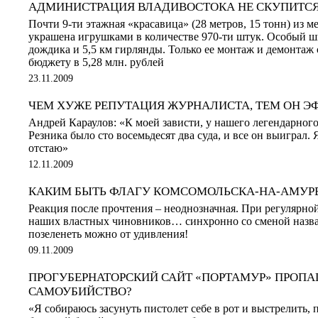
АДМИНИСТРАЦИЯ ВЛАДИВОСТОКА НЕ СКУПИТСЯ
Почти 9-ти этажная «красавица» (28 метров, 15 тонн) из ме
украшена игрушками в количестве 970-ти штук. Особый ш
дождика и 5,5 км гирлянды. Только ее монтаж и демонтаж
бюджету в 5,28 млн. рублей
23.11.2009
ЧЕМ ХУЖЕ РЕПУТАЦИЯ ЖУРНАЛИСТА, ТЕМ ОН Э
Андрей Караулов: «К моей зависти, у нашего легендарног
Резника было сто восемьдесят два суда, и все он выиграл. 
отстаю»
12.11.2009
КАКИМ БЫТЬ ФЛАГУ КОМСОМОЛЬСКА-НА-АМУР
Реакция после прочтения – неоднозначная. При регулярно
наших властных чиновников… синхронно со сменой назва
позеленеть можно от удивления!
09.11.2009
ПРОГУБЕРНАТОРСКИЙ САЙТ «ПОРТАМУР» ПРОПА
САМОУБИЙСТВО?
«Я собираюсь засунуть пистолет себе в рот и выстрелить, 