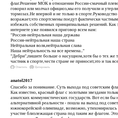
флаг.Решение МОК в отношении России-смачный плево
говорил или молчал официоз,мы его получили и утерли
тормозах.Не впервой и не только в спорте.Руководство
возражает,что спортсмены поедут фактически частны
избежать собственных принципиальных решений. Как 
интернете уже появился приговор всем нам:
"Россия-нейтральная наша держава
Россия-нейтральная наша страна
Нейтральная воля,нейтральная слава
Наша нейтральность на все времена.."
"Дебри",пишите больше о насущном,хотя бы о тех же т
частник в спорте,чести стране не приносит,это и так вс
Ответить
Цитировать
anatol2017
Спасибо за понимание. Суть выхода под советским фл
Как известно, красный флаг с золотыми звездами тольк
азиатских коммунистических государств. Вот если бы 
альтернативной реальности - пошла на выход под сове
южнокорейской олимпиаде, возможно, утихомирилась 
участие близлежащая страна под таким же флагом. Это