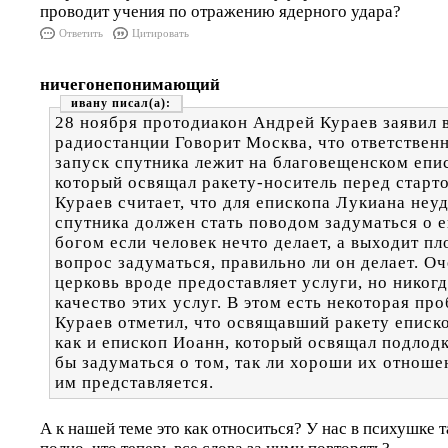
проводит учения по отражению ядерного удара?
Ответить
Цитировать
ничегонепонимающий
ивану
28 ноября протодиакон Андрей Кураев заявил 
радиостанции Говорит Москва, что ответствен
запуск спутника лежит на благовещенском епи
который освящал ракету-носитель перед старт
Кураев считает, что для епископа Лукиана неу
спутника должен стать поводом задуматься о 
богом если человек нечто делает, а выходит пло
вопрос задуматься, правильно ли он делает. Оч
церковь вроде предоставляет услуги, но никогд
качество этих услуг. В этом есть некоторая про
Кураев отметил, что освящавший ракету еписк
как и епископ Иоанн, который освящал подлод
бы задуматься о том, так ли хороши их отношен
им представляется.
А к нашей теме это как относиться? У нас в психушке