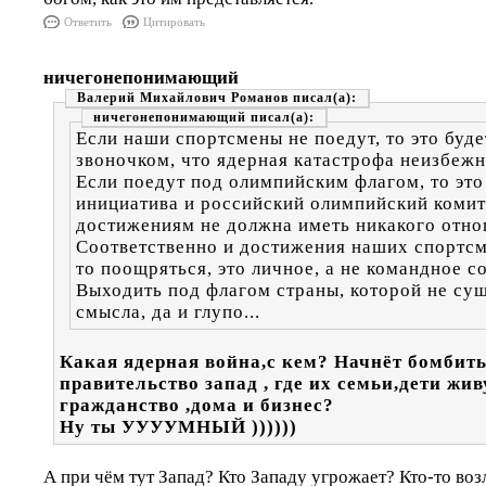
Ответить
Цитировать
ничегонепонимающий
Валерий Михайлович Романов
ничегонепонимающий
Если наши спортсмены не поедут, то это буд
звоночком, что ядерная катастрофа неизбежн
Если поедут под олимпийским флагом, то это
инициатива и российский олимпийский комит
достижениям не должна иметь никакого отно
Соответственно и достижения наших спортс
то поощряться, это личное, а не командное с
Выходить под флагом страны, которой не сущ
смысла, да и глупо...
Какая ядерная война,с кем? Начнёт бомбит
правительство запад , где их семьи,дети жи
гражданство ,дома и бизнес?
Ну ты УУУУМНЫЙ ))))))
А при чём тут Запад? Кто Западу угрожает? Кто-то воз