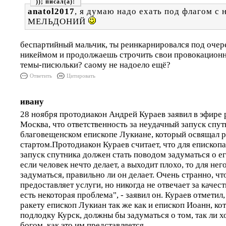
));
anatol2017
, я думаю надо ехать под флагом с
МЕЛЬДОНИЙ
беспартийный мальчик, ты реинкарнировался под оче
никеймом и продолжаешь строчить свои провокацион
темы-писюльки? саому не надоело ещё?
Ответить
Цитировать
ивану
28 ноября протодиакон Андрей Кураев заявил в эфире
Москва, что ответственность за неудачный запуск спут
благовещенском епископе Лукиане, который освящал р
стартом.Протодиакон Кураев считает, что для епископ
запуск спутника должен стать поводом задуматься о е
если человек нечто делает, а выходит плохо, то для нег
задуматься, правильно ли он делает. Очень странно, чт
предоставляет услуги, но никогда не отвечает за качест
есть некоторая проблема", - заявил он. Кураев отмети
ракету епископ Лукиан так же как и епископ Иоанн, к
подлодку Курск, должны бы задуматься о том, так ли 
богом, как это им представляется.