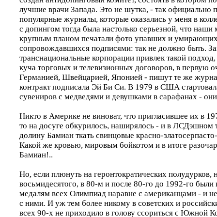
лучшие врачи Запада. Это не шутка, - так официально 
популярные журналы, которые оказались у меня в колл
с допингом тогда была настолько серьезной, что наш
крупным планом печатали фото упавших и умирающих
сопровождавшихся подписями: так не должно быть. З
транснациональные корпорации привлек такой подход,
куча торговых и телевизионных договоров, в первую 
Германией, Швейцарией, Японией - пишут те же жур
контракт подписала Эй Би Си. В 1979 в США стартов
сувениров с медведями и девушками в сарафанах - они
Никто в Америке не виноват, что пригласившее их в 1
то на досуге обкурилось, наширялось - и в ЛСДэшном 
долину Бамиан ткать свинцовые красно-златосерпасто
Какой же кровью, мировым бойкотом и в итоге разочар
Бамиан!..
Но, если плюнуть на геронтократических полудурков,
восьмидесятого, в 80-м и после 80-го до 1992-го был
медалям всех Олимпиад наравне с американцами - и не
с ними. И уж тем более никому в советских и российс
всех 90-х не приходило в голову ссориться с Южной К