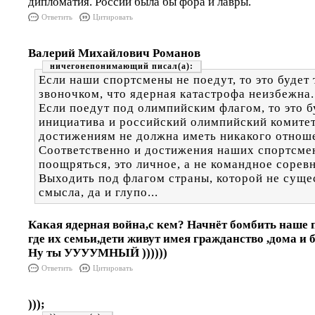
дипломатия. России была бы фора и лавры.
Ответить
Цитировать
Валерий Михайлович Романов
ничегонепонимающий
Если наши спортсмены не поедут, то это буде
звоночком, что ядерная катастрофа неизбежна.
Если поедут под олимпийским флагом, то это б
инициатива и российский олимпийский комитет
достижениям не должна иметь никакого отнош
Соответственно и достижения наших спортсме
поощряться, это личное, а не командное сорев
Выходить под флагом страны, которой не сущес
смысла, да и глупо...
Какая ядерная война,с кем? Начнёт бомбить наше п
где их семьи,дети живут имея гражданство ,дома и 
Ну ты УУУУМНЫЙ ))))))
Ответить
Цитировать
)));