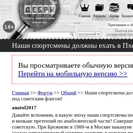
Главная
Разделы
Архив
Коммен
Приглашаем к о
Надоела рек
расширенный пои
Наши спортсмены должны ехать в Пхе
Вы просматриваете обычную версию
Перейти на мобильную версию >>
Главная
>>
Форум
>>
Общий
>> Наши спортсмены дол
под советским флагом!
anatol2017
Давайте вспомним, в какую эпоху наши спортсмены п
и меньше претензий по анаболической части? Совершен
советскую. При Брежневе в 1980-м в Москве наканун
создан антидопинговый комитет, состоять в котором по