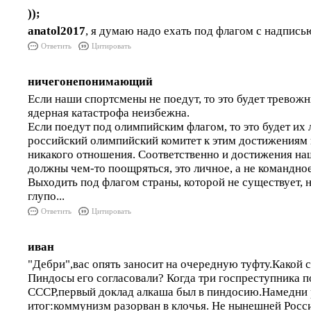
));
anatol2017
, я думаю надо ехать под флагом с над
Ответить
Цитировать
ничегонепонимающий
Если наши спортсмены не поедут, то это будет тревож
ядерная катастрофа неизбежна.
Если поедут под олимпийским флагом, то это будет их 
российский олимпийский комитет к этим достижениям 
никакого отношения. Соответственно и достижения н
должны чем-то поощряться, это личное, а не командно
Выходить под флагом страны, которой не существует, н
глупо...
Ответить
Цитировать
иван
"Дебри",вас опять заносит на очередную туфту.Какой 
Пиндосы его согласовали? Когда три госпреступника п
СССР,первый доклад алкаша был в пиндосию.Намедни
итог:коммунизм разорван в клочья. Не нынешней Росс