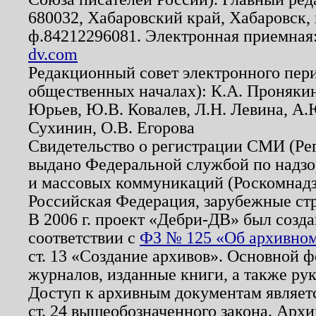
680032, Хабаровский край, Хабаровск, п
ф.84212296081. Электронная приемная
dv.com
Редакционный совет электронного пер
общественных началах): К.А. Проняки
Юрьев, Ю.В. Ковалев, Л.Н. Левина, А.
Сухинин, О.В. Егорова
Свидетельство о регистрации СМИ (Р
выдано Федеральной службой по надзо
и массовых коммуникаций (Роскомнадзо
Российская Федерация, зарубежные ст
В 2006 г. проект «Дебри-ДВ» был созда
соответствии с
ФЗ № 125 «Об архивном
ст. 13 «Создание архивов». Основной ф
журналов, изданные книги, а также ру
Доступ к архивным документам являетс
ст. 24 вышеобозначенного закона. Арх