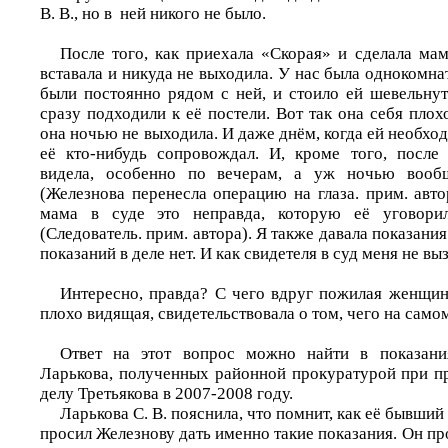
В. В., но в ней никого не было.
После того, как приехала «Скорая» и сделала мам
вставала и никуда не выходила. У нас была однокомнат
были постоянно рядом с ней, и стоило ей шевельнут
сразу подходили к её постели. Вот так она себя плох
она ночью не выходила. И даже днём, когда ей необход
её кто-нибудь сопровождал. И, кроме того, после
видела, особенно по вечерам, а уж ночью вообщ
(Железнова перенесла операцию на глаза. прим. автор
мама в суде это неправда, которую её уговорил
(Следователь. прим. автора). Я также давала показани
показаний в деле нет. И как свидетеля в суд меня не вы
Интересно, правда? С чего вдруг пожилая женщин
плохо видящая, свидетельствовала о том, чего на само
Ответ на этот вопрос можно найти в показани
Ларькова, полученных районной прокуратурой при п
делу Третьякова в 2007-2008 году.
Ларькова С. В. пояснила, что помнит, как её бывший
просил Железнову дать именно такие показания. Он про