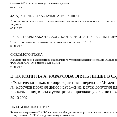
Саммит АТЭС прирастает уголовными делами
05.11.2009
ЗАГАДКИ ГИБЕЛИ КАЗНАЧЕЯ ГАНУШКИНОЙ
Истины еще не прозвучало, а правоохранительные органы сделали все, чтобы напус
запутать
05.11.2009
ГИБЕЛЬ ГЛАВЫ ХАБАРОВСКОГО КАЗНАЧЕЙСТВА: НЕСЧАСТНЫЙ СЛУ
Строители нашли верхнюю одежду погибшей на крыше. ВИДЕО
30.10.2009
С СЕДЬМОГО ЭТАЖА
Найдена мертвой руководитель федерального управления казначейства по Хабаров
ФОТОРЕПОРТАЖ с места ТРАГЕДИИ
29.10.2009
В. ИЛЮХИН НА А. КАРАУЛОВА ОПЯТЬ ПИШЕТ В С
«Фактически никакого опровержения в передаче «Момент 
А. Караулов проявил явное неуважение к суду, допустил к
высказывания, в чем я усматриваю признаки уголовно нак
29.10.2009
НА КОМ ШАПКА ГОРИТ?
Зачем наговаривать в "ТОЗе" на самого себя, упоминая про свою нечистоплотност
Итак, читаем о "ТОЗе" и о докторе наук Розенкове