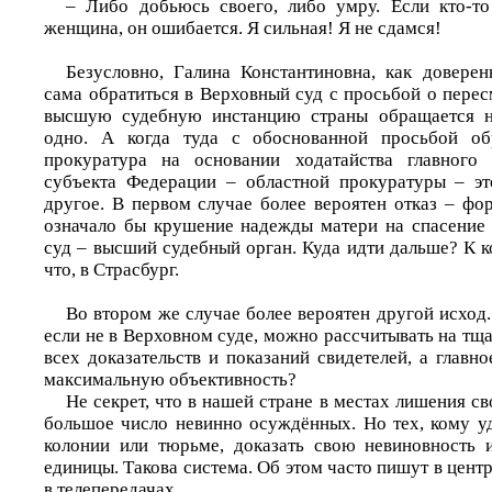
– Либо добьюсь своего, либо умру. Если кто-то
женщина, он ошибается. Я сильная! Я не сдамся!
Безусловно, Галина Константиновна, как довере
сама обратиться в Верховный суд с просьбой о пересм
высшую судебную инстанцию страны обращается не
одно. А когда туда с обоснованной просьбой об
прокуратура на основании ходатайства главного
субъекта Федерации – областной прокуратуры – это
другое. В первом случае более вероятен отказ – фо
означало бы крушение надежды матери на спасение
суд – высший судебный орган. Куда идти дальше? К 
что, в Страсбург.
Во втором же случае более вероятен другой исход. 
если не в Верховном суде, можно рассчитывать на тща
всех доказательств и показаний свидетелей, а главно
максимальную объективность?
Не секрет, что в нашей стране в местах лишения с
большое число невинно осуждённых. Но тех, кому уд
колонии или тюрьме, доказать свою невиновность 
единицы. Такова система. Об этом часто пишут в центр
в телепередачах.