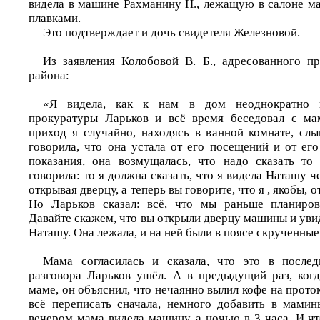
видела в машине Рахманину Н., лежащую в салоне 
плавками.
Это подтверждает и дочь свидетеля Железновой.
Из заявления Колобовой В. Б., адресованного п
района:
«Я видела, как к нам в дом неоднократно п
прокуратуры Ларьков и всё время беседовал с ма
приход я случайно, находясь в ванной комнате, сл
говорила, что она устала от его посещений и от ег
показания, она возмущалась, что надо сказать то
говорила: то я должна сказать, что я видела Наташу ч
открывая дверцу, а теперь вы говорите, что я , якобы,
Но Ларьков сказал: всё, что мы раньше планирова
Давайте скажем, что вы открыли дверцу машины и уви
Наташу. Она лежала, и на ней были в поясе скрученные
Мама согласилась и сказала, что это в послед
разговора Ларьков ушёл. А в предыдущий раз, ког
маме, он объяснил, что нечаянно вылил кофе на прото
всё переписать сначала, немного добавить в мамин
вечером мама видела машину, а ночью в 3 часа. И ч