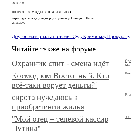
28.10.2009
ШПИОН ОСУЖДЕН СПРАВЕДЛИВО
Страсбургский суд подтвердил приговор Григорию Пасько
26.10.2009
Другие материалы по теме "Суд, Криминал, Прокурату
Читайте также на форуме
Охранник спит - смена идёт
Орг
Маф
Космодром Восточный. Кто
Ког
всё-таки ворует деньги?!
сирота нуждаюсь в
Вла
приобретении жилья
"Мой отец – теневой кассир
300
Путина"