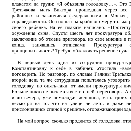
плакатом на груди: «Я объявила голодовку…». Это 
Третьякова, мать Виктора, прошедшая через все 
районных и заканчивая федеральными в Москве, 
справедливости. Она пошла на крайнюю меру только р
своего ребёнка. На её плакате написано: «Протест
осуждения сына. Спустя шесть лет прокуратура об
заключение об отмене приговора, но своё мнение и 
конца, занявшись отписками. Прокуратура 
принципиальность? Требую обжаловать решение суда. 
В первый день одна из сотрудниц прокуратур
Константиновну к себе в кабинет. Угостила «вале
поговорить. Но разговор, по словам Галины Третьяк
второй день та же сотрудница попыталась уговорить
голодовку, но опять-таки, от имени прокуратуры ни
Больше никто не пытается вести с ней переговоры. А о
и до вечера, уже немолодая женщина, мать троих в
несмотря на то, что на улице не лето, и даже не
прислонившись спиной к решётке, огораживающей зда
На мой вопрос, сколько продлится её голодовка, отв