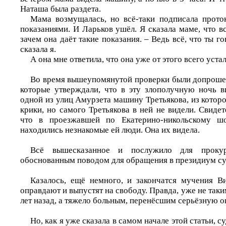
Наташа была раздета.
Мама возмущалась, но всё-таки подписала прото
показаниями. И Ларьков ушёл. Я сказала маме, что в
зачем она даёт такие показания. – Ведь всё, что ты го
сказала я.
А она мне ответила, что она уже от этого всего устал
Во время вышеупомянутой проверки были допрошен
которые утверждали, что в эту злополучную ночь 
одной из улиц Амурзета машину Третьякова, из котор
крики, но самого Третьякова в ней не видели. Свиде
что в проезжавшей по Екатерино-никольскому ш
находились незнакомые ей люди. Она их видела.
Всё вышесказанное и послужило для прокур
обоснованным поводом для обращения в президиум су
Казалось, ещё немного, и закончатся мучения Ви
оправдают и выпустят на свободу. Правда, уже не таки
лет назад, а тяжело больным, перенёсшим серьёзную 
Но, как я уже сказала в самом начале этой статьи, 