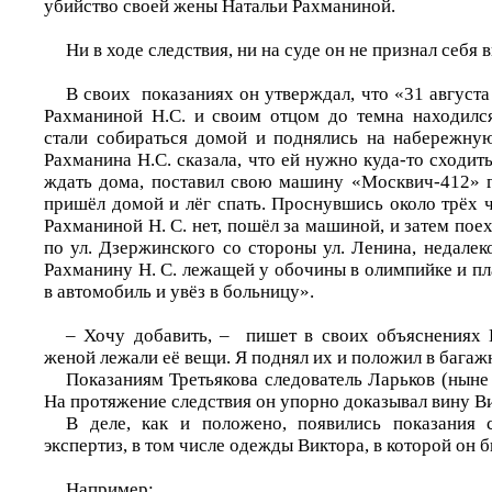
убийство своей жены Натальи Рахманиной.
Ни в ходе следствия, ни на суде он не признал себя
В своих показаниях он утверждал, что «31 августа
Рахманиной Н.С. и своим отцом до темна находилс
стали собираться домой и поднялись на набережную
Рахманина Н.С. сказала, что ей нужно куда-то сходить
ждать дома, поставил свою машину «Москвич-412» г
пришёл домой и лёг спать. Проснувшись около трёх ч
Рахманиной Н. С. нет, пошёл за машиной, и затем поех
по ул. Дзержинского со стороны ул. Ленина, недале
Рахманину Н. С. лежащей у обочины в олимпийке и пла
в автомобиль и увёз в больницу».
– Хочу добавить, – пишет в своих объяснениях 
женой лежали её вещи. Я поднял их и положил в бага
Показаниям Третьякова следователь Ларьков (ныне
На протяжение следствия он упорно доказывал вину В
В деле, как и положено, появились показания с
экспертиз, в том числе одежды Виктора, в которой он б
Например: