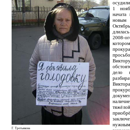
осудили
1 ноя
начата
новы
Октябрь
длилась
2008-о
которо
проку
просьб
Викт
обстоя
дело 
разбир
Виктор
прокуро
докуме
налич
тяжёло
приоб
заключ
нужны
Г. Третьякова