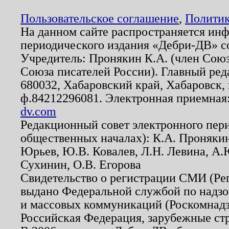
Пользовательское соглашение
,
Политик
На данном сайте распространяется ин
периодического издания «Дебри-ДВ» с
Учредитель: Пронякин К.А. (член Союз
Союза писателей России). Главный ред
680032, Хабаровский край, Хабаровск, п
ф.84212296081. Электронная приемная
dv.com
Редакционный совет электронного пер
общественных началах): К.А. Проняки
Юрьев, Ю.В. Ковалев, Л.Н. Левина, А.
Сухинин, О.В. Егорова
Свидетельство о регистрации СМИ (Р
выдано Федеральной службой по надзо
и массовых коммуникаций (Роскомнадзо
Российская Федерация, зарубежные ст