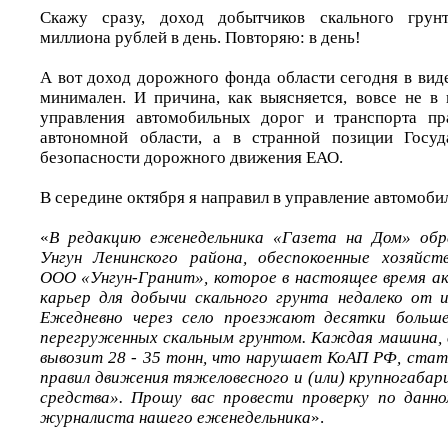
Скажу сразу, доход добытчиков скального грунт
миллиона рублей в день. Повторяю: в день!
А вот доход дорожного фонда области сегодня в вид
минимален. И причина, как выясняется, вовсе не в
управления автомобильных дорог и транспорта пра
автономной области, а в странной позиции Госуд
безопасности дорожного движения ЕАО.
В середине октября я направил в управление автомоби
«
В редакцию еженедельника «Газета на Дом» обр
Унгун Ленинского района, обеспокоенные хозяйст
ООО «Унгун-Гранит», которое в настоящее время а
карьер для добычи скального грунта недалеко от и
Ежедневно через село проезжают десятки больше
перегруженных скальным грунтом. Каждая машина, 
вывозит 28 - 35 тонн, что нарушает КоАП РФ, стат
правил движения тяжеловесного и (или) крупногаба
средства». Прошу вас провести проверку по данн
журналиста нашего еженедельника
».