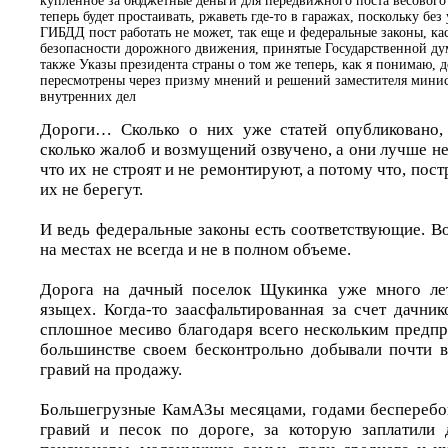
купленное за бюджетные деньги для передвижного поста весового
теперь будет простаивать, ржаветь где-то в гаражах, поскольку без
ГИБДД пост работать не может, так еще и федеральные законы, к
безопасности дорожного движения, принятые Государственной ду
также Указы президента страны о том же теперь, как я понимаю, 
пересмотрены через призму мнений и решений заместителя мини
внутренних дел
Дороги… Сколько о них уже статей опубликовано, 
сколько жалоб и возмущений озвучено, а они лучше не
что их не строят и не ремонтируют, а потому что, пос
их не берегут.
И ведь федеральные законы есть соответствующие. В
на местах не всегда и не в полном объеме.
Дорога на дачный поселок Щукинка уже много лет
языцех. Когда-то заасфальтированная за счет дачник
сплошное месиво благодаря всего нескольким предпр
большинстве своем бесконтрольно добывали почти в
гравий на продажу.
Большегрузные КамАЗы месяцами, годами бесперебо
гравий и песок по дороге, за которую заплатили 