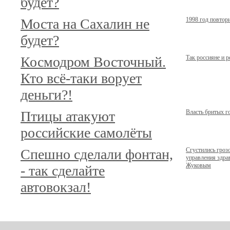
будет?
Моста на Сахалин не
1998 год повтор
будет?
Космодром Восточный.
Так россияне и 
Кто всё-таки ворует
деньги?!
Птицы атакуют
Власть бритых г
российские самолёты
Спешно сделали фонтан,
Сгустились гроз
управления здр
Жуковым
- так сделайте
автовокзал!