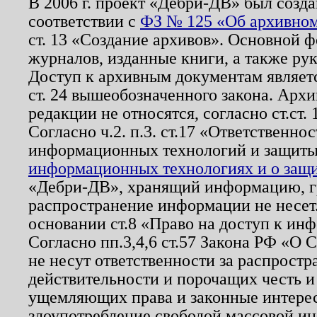
В 2006 г. проект «Дебри-ДВ» был созда
соответствии с
ФЗ № 125 «Об архивном
ст. 13 «Создание архивов». Основной ф
журналов, изданные книги, а также ру
Доступ к архивным документам являетс
ст. 24 вышеобозначенного закона. Арх
редакции не относятся, согласно ст.ст. 
Согласно ч.2. п.3. ст.17 «Ответственн
информационных технологий и защит
информационных технологиях и о защит
«Дебри-ДВ», хранящий информацию, гр
распространение информации не несет.
основании ст.8 «Право на доступ к ин
Согласно пп.3,4,6 ст.57 Закона РФ «О
не несут ответственности за распрост
действительности и порочащих честь и
ущемляющих права и законные интере
злоупотребление свободой массовой ин