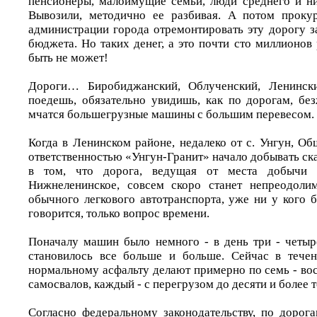
пенсионеры, малоимущие семьи, люди среднего и ни
Вывозили, методично ее разбивая. А потом прокур
администрации города отремонтировать эту дорогу з
бюджета. Но таких денег, а это почти сто миллионов 
быть не может!
Дороги… Биробиджанский, Облученский, Ленинск
поедешь, обязательно увидишь, как по дорогам, без
мчатся большегрузные машины с большим перевесом.
Когда в Ленинском районе, недалеко от с. Унгун, О
ответственностью «Унгун-Гранит» начало добывать ск
в том, что дорога, ведущая от места добычи
Нижнеленинское, совсем скоро станет непреодоли
обычного легкового автотранспорта, уже ни у кого б
говорится, только вопрос времени.
Поначалу машин было немного - в день три - четыр
становилось все больше и больше. Сейчас в тече
нормальному асфальту делают примерно по семь - во
самосвалов, каждый - с перегрузом до десяти и более т
Согласно федеральному законодательству, по дорог