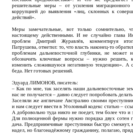
решительные меры – от усиления миграционного 
коррупцией до выявления «лиц, склонных к совер
действий».
Меры замечательные, вот только сомнительно, ч
настоящему действенными. И не случайно глава Ин
проблем Дмитрий Журавлёв, комментируя итог
Патрушева, отметил: то, что власть наконец-то обрати
проблемам дальневосточной глубинки, не может н
обозначить ключевые вопросы – нужно решить, 
изменить сложившуюся негативную тенденцию». А с 
беда. Нет готовых решений.
Эдуард ЛИМОНОВ, писатель:
– Как по мне, так заселять наши дальневосточные з
нас не получается – давно следует попробовать делать
Заселяли же англичане Австралию своими преступни
и нам следует ввести в Уголовный кодекс статью – ссы
А добровольно туда никто не поедет, тем более что и 
Для полноценной фермы нужно порядка двух сотен ге
дача. Предприимчивые преступники быстро смекнут, 
надел, но благонадёжному гражданину, полагаю, прид