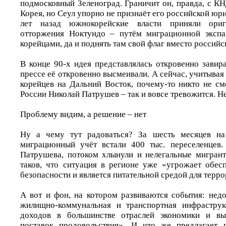
подмосковный Зеленоград. Граничит он, правда, с КН
Корея, но Сеул упорно не признаёт его российской юри
лет назад южнокорейские власти приняли ори
отторжения Ноктундо – путём миграционной экспан
корейцами, да и поднять там свой флаг вместо российс
В конце 90-х идея представлялась откровенно завир
прессе её откровенно высмеивали. А сейчас, учитыва
корейцев на Дальний Восток, почему-то никто не см
России Николай Патрушев – так и вовсе тревожится. Не
Проблему видим, а решение – нет
Ну а чему тут радоваться? За шесть месяцев на
миграционный учёт встали 400 тыс. переселенцев.
Патрушева, потоком хлынули и нелегальные мигрант
таков, что ситуация в регионе уже «угрожает обе
безопасности и является питательной средой для терр
А вот и фон, на котором развиваются события: недо
жилищно-коммунальная и транспортная инфраструк
доходов в большинстве отраслей экономики и вы
поставок продовольствия». И что же предлагает 