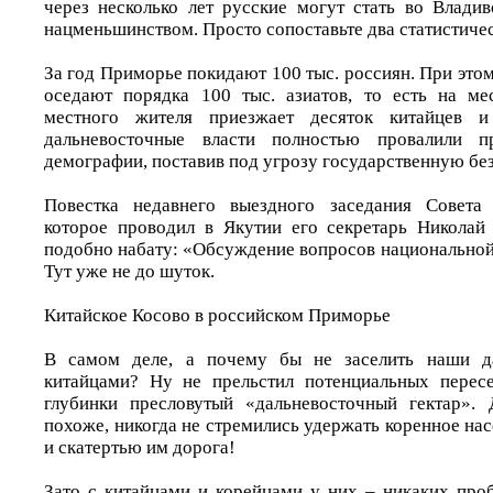
через несколько лет русские могут стать во Владив
нацменьшинством. Просто сопоставьте два статистичес
За год Приморье покидают 100 тыс. россиян. При это
оседают порядка 100 тыс. азиатов, то есть на ме
местного жителя приезжает десяток китайцев и
дальневосточные власти полностью провалили пр
демографии, поставив под угрозу государственную бе
Повестка недавнего выездного заседания Совета 
которое проводил в Якутии его секретарь Николай
подобно набату: «Обсуждение вопросов национальной
Тут уже не до шуток.
Китайское Косово в российском Приморье
В самом деле, а почему бы не заселить наши да
китайцами? Ну не прельстил потенциальных пересе
глубинки пресловутый «дальневосточный гектар». 
похоже, никогда не стремились удержать коренное насе
и скатертью им дорога!
Зато с китайцами и корейцами у них – никаких проб