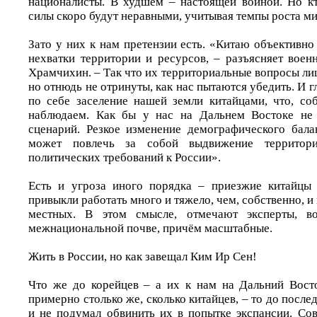
националисты. В худшем – настоящей войной. Но кт
силы скоро будут неравными, учитывая темпы роста м
Зато у них к нам претензии есть. «Китаю объективно
нехватки территории и ресурсов, – разъясняет воен
Храмчихин. – Так что их территориальные вопросы ли
но отнюдь не отринуты, как нас пытаются убедить. И г
по себе заселение нашей земли китайцами, что, со
наблюдаем. Как бы у нас на Дальнем Востоке не 
сценарий. Резкое изменение демографического бала
может повлечь за собой выдвижение территор
политических требований к России».
Есть и угроза иного порядка – приезжие китайцы 
привыкли работать много и тяжело, чем, собственно, 
местных. В этом смысле, отмечают эксперты, в
межнациональной почве, причём масштабные.
Жить в России, но как завещал Ким Ир Сен!
Что же до корейцев – а их к нам на Дальний Вост
примерно столько же, сколько китайцев, – то до после
и не подумал обвинить их в попытке экспансии. Сов