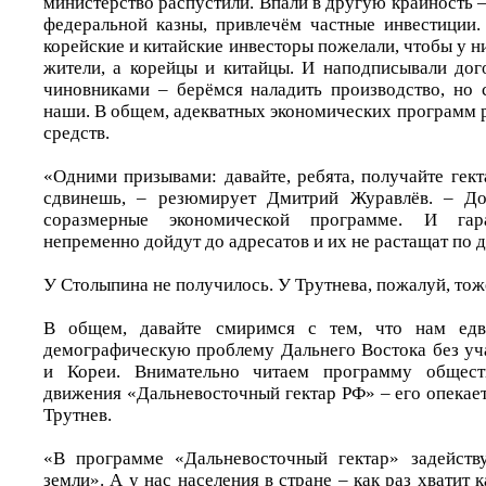
министерство распустили. Впали в другую крайность – 
федеральной казны, привлечём частные инвестиции.
корейские и китайские инвесторы пожелали, чтобы у н
жители, а корейцы и китайцы. И наподписывали до
чиновниками – берёмся наладить производство, но 
наши. В общем, адекватных экономических программ раз
средств.
«Одними призывами: давайте, ребята, получайте гект
сдвинешь, – резюмирует Дмитрий Журавлёв. – До
соразмерные экономической программе. И гар
непременно дойдут до адресатов и их не растащат по 
У Столыпина не получилось. У Трутнева, пожалуй, тож
В общем, давайте смиримся с тем, что нам едв
демографическую проблему Дальнего Востока без уча
и Кореи. Внимательно читаем программу обществ
движения «Дальневосточный гектар РФ» – его опека
Трутнев.
«В программе «Дальневосточный гектар» задейств
земли». А у нас населения в стране – как раз хватит