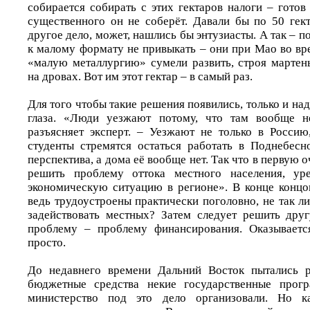
собирается собирать с этих гектаров налоги – готов
существенного он не соберёт. Давали бы по 50 гект
другое дело, может, нашлись бы энтузиасты. А так – п
к малому формату не привыкать – они при Мао во вр
«малую металлургию» сумели развить, строя марте
на дровах. Вот им этот гектар – в самый раз.
Для того чтобы такие решения появились, только и на
глаза. «Люди уезжают потому, что там вообще н
разъясняет эксперт. – Уезжают не только в Росси
студенты стремятся остаться работать в Поднебесн
перспектива, а дома её вообще нет. Так что в первую 
решить проблему оттока местного населения, уре
экономическую ситуацию в регионе». В конце концо
ведь трудоустроены практически поголовно, не так л
задействовать местных? Затем следует решить дру
проблему – проблему финансирования. Оказывается
просто.
До недавнего времени Дальний Восток пытались ра
бюджетные средства некие государственные прог
министерство под это дело организовали. Но ка