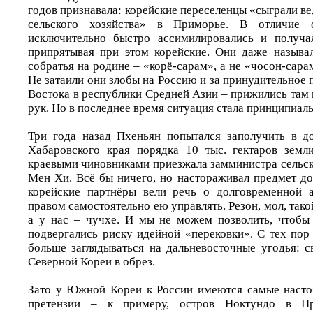
годов признавала: корейские переселенцы «сыграли в
сельского хозяйства» в Приморье. В отличие 
исключительно быстро ассимилировались и получа
припрятывая при этом корейские. Они даже называл
собратья на родине – «корё-сарам», а не «чосон-сара
Не затаили они злобы на Россию и за принудительное 
Востока в республики Средней Азии – прижились там 
рук. Но в последнее время ситуация стала принципиаль
Три года назад Пхеньян попытался заполучить в д
Хабаровского края порядка 10 тыс. гектаров земл
краевыми чиновниками приезжала замминистра сельск
Мен Хи. Всё бы ничего, но настораживал предмет до
корейские партнёры вели речь о долговременной 
правом самостоятельно ею управлять. Резон, мол, такой
а у нас – чучхе. И мы не можем позволить, чтобы
подвергались риску идейной «перековки». С тех пор
больше заглядываться на дальневосточные угодья: с
Северной Кореи в обрез.
Зато у Южной Кореи к России имеются самые насто
претензии – к примеру, остров Ноктундо в П