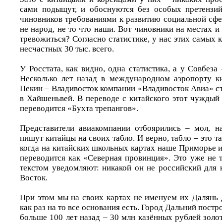
сами подыщут, и обоснуются без особых претензий
чиновников требованиями к развитию социальной сфе
не народ, не то что наши. Вот чиновники на местах и 
тревожиться? Согласно статистике, у нас этих самых к
несчастных 30 тыс. всего.
У Росстата, как видно, одна статистика, а у Совбеза
Несколько лет назад в международном аэропорту к
Пекин – Владивосток компании «Владивосток Авиа» ст
в Хайшеньвей. В переводе с китайского этот чуждый
переводится «Бухта трепангов».
Представители авиакомпании отбоярились – мол, н
пишут китайцы на своих табло. И верно, табло – это т
когда на китайских школьных картах наше Приморье 
переводится как «Северная провинция». Это уже не 
текстом уведомляют: никакой он не российский для 
Восток.
При этом мы на своих картах не именуем их Далянь 
как раз на то все основания есть. Город Дальний пост
больше 100 лет назад – 30 млн казённых рублей золо