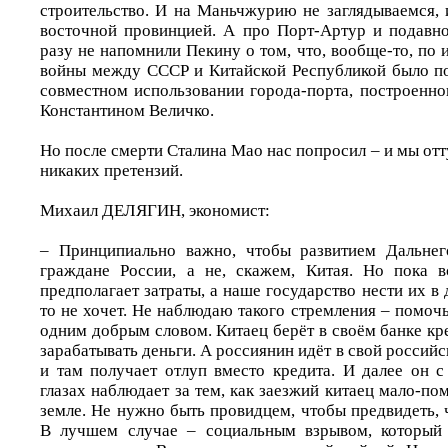
строительство. И на Маньчжурию не заглядываемся,
восточной провинцией. А про Порт-Артур и подавн
разу не напомнили Пекину о том, что, вообще-то, по
войны между СССР и Китайской Республикой было п
совместном использовании города-порта, построенн
Константином Величко.
Но после смерти Сталина Мао нас попросил – и мы отт
никаких претензий.
Михаил ДЕЛЯГИН, экономист:
– Принципиально важно, чтобы развитием Дальнег
граждане России, а не, скажем, Китая. Но пока в
предполагает затраты, а наше государство нести их в
то не хочет. Не наблюдаю такого стремления – помочь
одним добрым словом. Китаец берёт в своём банке кр
зарабатывать деньги. А россиянин идёт в свой россий
и там получает отлуп вместо кредита. И далее он 
глазах наблюдает за тем, как заезжий китаец мало-пом
земле. Не нужно быть провидцем, чтобы предвидеть, ч
В лучшем случае – социальным взрывом, который