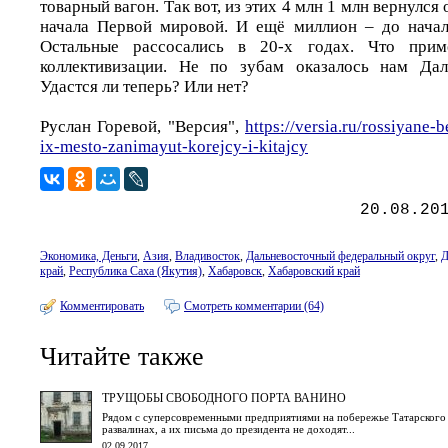
товарный вагон. Так вот, из этих 4 млн 1 млн вернулся 
начала Первой мировой. И ещё миллион – до начал
Остальные рассосались в 20-х годах. Что приме
коллективизации. Не по зубам оказалось нам Дал
Удастся ли теперь? Или нет?
Руслан Горевой, "Версия",
https://versia.ru/rossiyane-
ix-mesto-zanimayut-korejcy-i-kitajcy
20.08.20
Экономика, Деньги
,
Азия
,
Владивосток
,
Дальневосточный федеральный округ
,
Д
край
,
Республика Саха (Якутия)
,
Хабаровск
,
Хабаровский край
Комментировать
Смотреть комментарии (64)
Читайте также
ТРУЩОБЫ СВОБОДНОГО ПОРТА ВАНИНО
Рядом с суперсовременными предприятиями на побережье Татарского 
развалинах, а их письма до президента не доходят...
02.09.2017