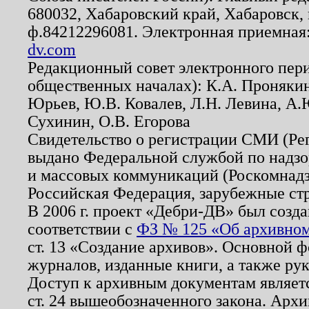
680032, Хабаровский край, Хабаровск, п
ф.84212296081. Электронная приемная
dv.com
Редакционный совет электронного пер
общественных началах): К.А. Проняки
Юрьев, Ю.В. Ковалев, Л.Н. Левина, А.
Сухинин, О.В. Егорова
Свидетельство о регистрации СМИ (Р
выдано Федеральной службой по надзо
и массовых коммуникаций (Роскомнадзо
Российская Федерация, зарубежные ст
В 2006 г. проект «Дебри-ДВ» был созда
соответствии с
ФЗ № 125 «Об архивном
ст. 13 «Создание архивов». Основной ф
журналов, изданные книги, а также ру
Доступ к архивным документам являетс
ст. 24 вышеобозначенного закона. Арх