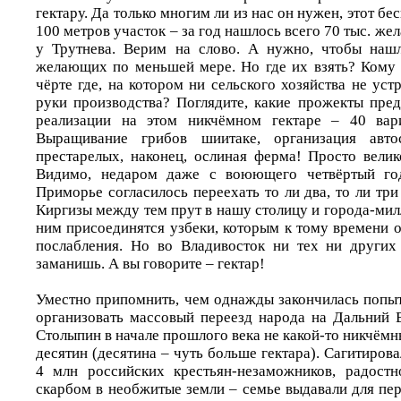
гектару. Да только многим ли из нас он нужен, этот бе
100 метров участок – за год нашлось всего 70 тыс. же
у Трутнева. Верим на слово. А нужно, чтобы наш
желающих по меньшей мере. Но где их взять? Кому
чёрте где, на котором ни сельского хозяйства не уст
руки производства? Поглядите, какие прожекты пред
реализации на этом никчёмном гектаре – 40 вари
Выращивание грибов шиитаке, организация авт
престарелых, наконец, ослиная ферма! Просто вели
Видимо, недаром даже с воюющего четвёртый го
Приморье согласилось переехать то ли два, то ли три
Киргизы между тем прут в нашу столицу и города-милл
ним присоединятся узбеки, которым к тому времени
послабления. Но во Владивосток ни тех ни других
заманишь. А вы говорите – гектар!
Уместно припомнить, чем однажды закончилась попыт
организовать массовый переезд народа на Дальний
Столыпин в начале прошлого века не какой-то никчёмны
десятин (десятина – чуть больше гектара). Сагитиров
4 млн российских крестьян-незаможников, радост
скарбом в необжитые земли – семье выдавали для пе