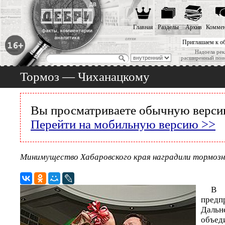
Главная
Разделы
Архив
Коммен
Приглашаем к о
Надоела рек
расширенный пои
Тормоз — Чиханацкому
Вы просматриваете обычную версию
Перейти на мобильную версию >>
Минимущество Хабаровского края наградили тормоз
В 
предп
Дальн
объед