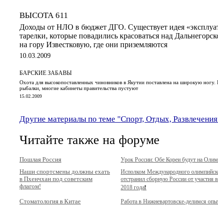
ВЫСОТА 611
Доходы от НЛО в бюджет ДГО. Существует идея «эксплуа
тарелки, которые повадились красоваться над Дальнегорск
на гору Известковую, где они приземляются
10.03.2009
БАРСКИЕ ЗАБАВЫ
Охота для высокопоставленных чиновников в Якутии поставлена на широкую ногу. В
рыбалки, многие кабинеты правительства пустуют
15.02.2009
Другие материалы по теме "Спорт, Отдых, Развлечения
Читайте также на форуме
Пошлая Россия
Урок России: Обе Кореи будут на Оли
Наши спортсмены должны ехать
Исполком Международного олимпийск
в Пхенчхан под советским
отстранил сборную России от участия 
флагом!
2018 года❗️
Стоматология в Китае
Работа в Нижневартовске-делимся оп