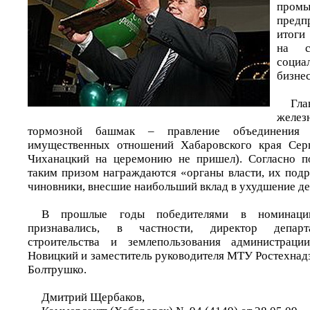
про
предп
итоги
на с
социа
бизнес
Гл
желез
тормозной башмак – правление объединения 
имущественных отношений Хабаровского края Сер
Чиханацкий на церемонию не пришел). Согласно п
таким призом награждаются «органы власти, их подр
чиновники, внесшие наибольший вклад в ухудшение де
В прошлые годы победителями в номинаци
признавались, в частности, директор департ
строительства и землепользования администраци
Новицкий и заместитель руководителя МТУ Ростехна
Болтрушко.
Дмитрий Щербаков,