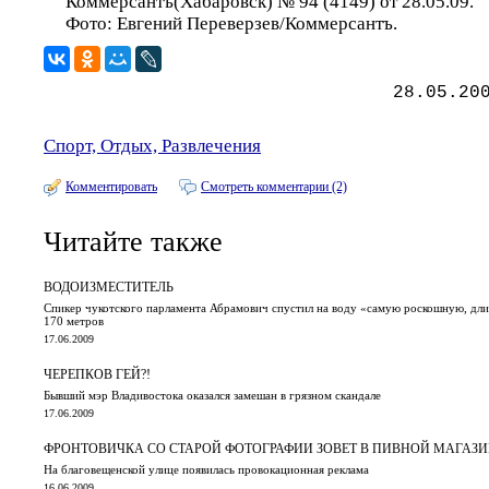
Коммерсантъ(Хабаровск) № 94 (4149) от 28.05.09.
Фото: Евгений Переверзев/Коммерсантъ.
28.05.20
Спорт, Отдых, Развлечения
Комментировать
Смотреть комментарии (2)
Читайте также
ВОДОИЗМЕСТИТЕЛЬ
Спикер чукотского парламента Абрамович спустил на воду «самую роскошную, дл
170 метров
17.06.2009
ЧЕРЕПКОВ ГЕЙ?!
Бывший мэр Владивостока оказался замешан в грязном скандале
17.06.2009
ФРОНТОВИЧКА СО СТАРОЙ ФОТОГРАФИИ ЗОВЕТ В ПИВНОЙ МАГАЗ
На благовещенской улице появилась провокационная реклама
16.06.2009