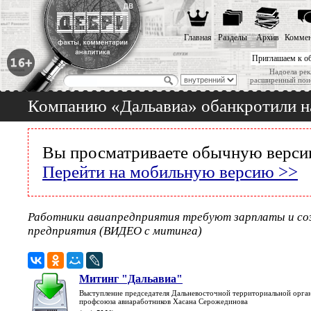
Главная
Разделы
Архив
Коммен
Приглашаем к о
Надоела рек
расширенный пои
Компанию «Дальавиа» обанкротили на
Вы просматриваете обычную версию
Перейти на мобильную версию >>
Работники авиапредприятия требуют зарплаты и соз
предприятия (ВИДЕО с митинга)
Митинг "Дальавиа"
Выступление председателя Дальневосточной территориальной орга
профсоюза авиаработников Хасана Серожединова