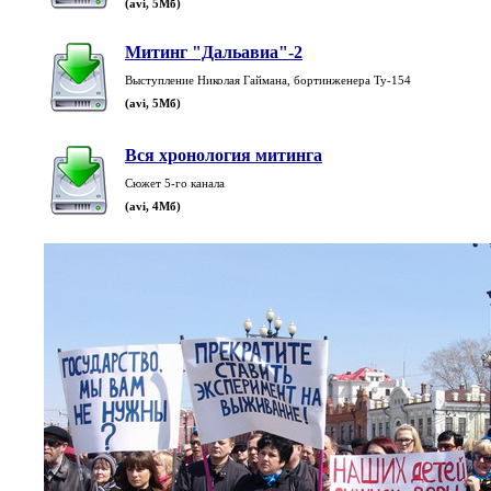
(avi, 5Мб)
Митинг "Дальавиа"-2
Выступление Николая Гаймана, бортинженера Ту-154
(avi, 5Мб)
Вся хронология митинга
Сюжет 5-го канала
(avi, 4Мб)