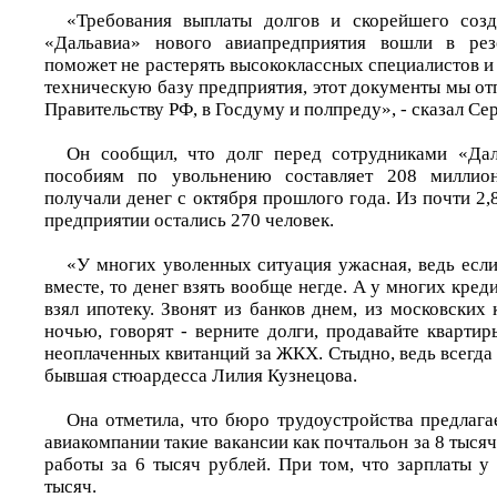
«Требования выплаты долгов и скорейшего соз
«Дальавиа» нового авиапредприятия вошли в рез
поможет не растерять высококлассных специалистов 
техническую базу предприятия, этот документы мы о
Правительству РФ, в Госдуму и полпреду», - сказал С
Он сообщил, что долг перед сотрудниками «Дал
пособиям по увольнению составляет 208 миллио
получали денег с октября прошлого года. Из почти 2,
предприятии остались 270 человек.
«У многих уволенных ситуация ужасная, ведь есл
вместе, то денег взять вообще негде. А у многих креди
взял ипотеку. Звонят из банков днем, из московских 
ночью, говорят - верните долги, продавайте кварти
неоплаченных квитанций за ЖКХ. Стыдно, ведь всегда в
бывшая стюардесса Лилия Кузнецова.
Она отметила, что бюро трудоустройства предлаг
авиакомпании такие вакансии как почтальон за 8 тыся
работы за 6 тысяч рублей. При том, что зарплаты у
тысяч.