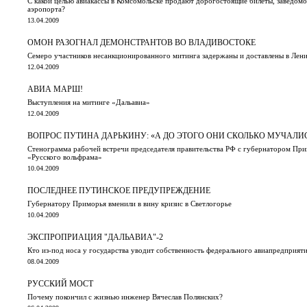
С какой целью авиакассы в Комсомольске продают дорогостоящие билеты, заведомо
аэропорта?
13.04.2009
ОМОН РАЗОГНАЛ ДЕМОНСТРАНТОВ ВО ВЛАДИВОСТОКЕ
Семеро участников несанкционированного митинга задержаны и доставлены в Ле
12.04.2009
АВИА МАРШ!
Выступления на митинге «Дальавиа»
12.04.2009
ВОПРОС ПУТИНА ДАРЬКИНУ: «А ДО ЭТОГО ОНИ СКОЛЬКО МУЧАЛИС
Стенограмма рабочей встречи председателя правительства РФ с губернатором Пр
«Русского вольфрама»
10.04.2009
ПОСЛЕДНЕЕ ПУТИНСКОЕ ПРЕДУПРЕЖДЕНИЕ
Губернатору Приморья вменили в вину кризис в Светлогорье
10.04.2009
ЭКСПРОПРИАЦИЯ "ДАЛЬАВИА"-2
Кто из-под носа у государства уводит собственность федерального авиапредприят
08.04.2009
РУССКИЙ МОСТ
Почему покончил с жизнью инженер Вячеслав Полянских?