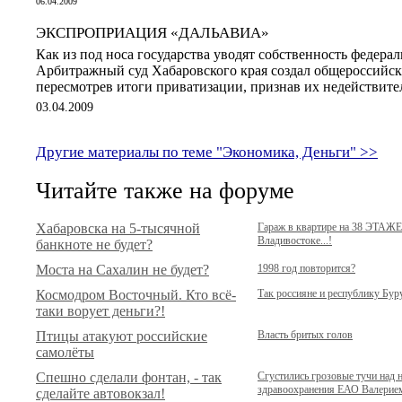
06.04.2009
ЭКСПРОПРИАЦИЯ «ДАЛЬАВИА»
Как из под носа государства уводят собственность федера
Арбитражный суд Хабаровского края создал общероссийск
пересмотрев итоги приватизации, признав их недействит
03.04.2009
Другие материалы по теме "Экономика, Деньги" >>
Читайте также на форуме
Хабаровска на 5-тысячной
Гараж в квартире на 38 ЭТАЖЕ
Владивостоке...!
банкноте не будет?
Моста на Сахалин не будет?
1998 год повторится?
Космодром Восточный. Кто всё-
Так россияне и республику Бур
таки ворует деньги?!
Птицы атакуют российские
Власть бритых голов
самолёты
Спешно сделали фонтан, - так
Сгустились грозовые тучи над 
здравоохранения ЕАО Валери
сделайте автовокзал!