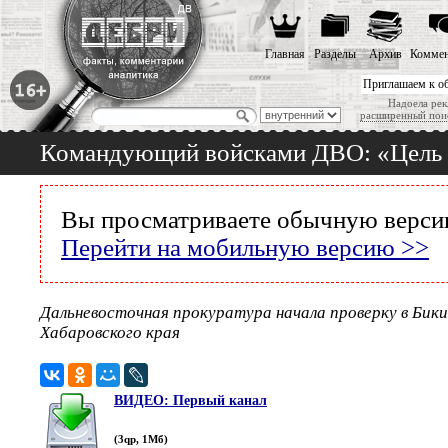
Главная
Разделы
Архив
Коммен
Приглашаем к о
Надоела рек
расширенный пои
Командующий войсками ДВО: «Цель о
Вы просматриваете обычную версию
Перейти на мобильную версию >>
Дальневосточная прокуратура начала проверку в Бики
Хабаровского края
ВИДЕО: Первый канал
(3qp, 1Мб)