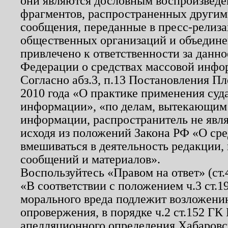
они являются дословным воспроизведе
фрагментов, распространенных другим
сообщения, переданные в пресс-релиза
общественных организаций и объединен
привлечено к ответственности за данн
Федерации о средствах массовой инфо
Согласно абз.3, п.13 Постановления П
2010 года «О практике применения суд
информации», «по делам, вытекающим
информации, распространитель не явл
исходя из положений Закона РФ «О ср
вмешиваться в деятельность редакции, 
сообщений и материалов».
Воспользуйтесь «Правом на ответ» (ст
«В соответствии с положением ч.3 ст.
морального вреда подлежит возложению
опровержения, в порядке ч.2 ст.152 ГК 
апелляционного определения Хабаровско