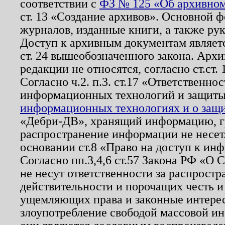
соответствии с
ФЗ № 125 «Об архивном
ст. 13 «Создание архивов». Основной ф
журналов, изданные книги, а также ру
Доступ к архивным документам являетс
ст. 24 вышеобозначенного закона. Арх
редакции не относятся, согласно ст.ст. 
Согласно ч.2. п.3. ст.17 «Ответственн
информационных технологий и защит
информационных технологиях и о защит
«Дебри-ДВ», хранящий информацию, гр
распространение информации не несет.
основании ст.8 «Право на доступ к ин
Согласно пп.3,4,6 ст.57 Закона РФ «О
не несут ответственности за распрост
действительности и порочащих честь и
ущемляющих права и законные интере
злоупотребление свободой массовой ин