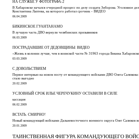
НА СЛУЖБЕ У ФОТОГРАФА-2
В Хабаровске начался очередной процесс по делу солдата Зиборова. Уголовное д
Константина Лаптева, на которого работал срочник – ВИДЕО
06.04.2009
БИКИНСКОЕ ГУАНТАНАМО
В лучшую часть ДВО вернули челябинских призывников
06.03.2009
ПОСТРАДАВШИЕ ОТ ДЕДОВЩИНЫ: ВИДЕО
«Жизнь в колонии лучше, чем в воинской части № 31963 города Бикина Хабаровск
03.03.2009
С ДОВОЛЬСТВИЕМ
Первое интервью на новом посту от командующего войсками ДВО Олега Салюкова:
стало выгодно
20.02.2009
УСЛОВНЫЙ СРОК ИЛЬЕ ЧЕРЕЧУКИНУ ОСТАВИЛИ В СИЛЕ
кассация
06.02.2009
ВСТАТЬ. СМИРНО!
Новый командующий войсками Дальневосточного военного округа Олег Салюков в
20.01.2009
ТАИНСТВЕННАЯ ФИГУРА КОМАНДУЮЩЕГО ВОЙ