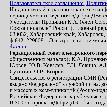
Пользовательское соглашение
,
Политик
На данном сайте распространяется ин
периодического издания «Дебри-ДВ» с
Учредитель: Пронякин К.А. (член Союз
Союза писателей России). Главный ред
680032, Хабаровский край, Хабаровск, п
ф.84212296081. Электронная приемная
dv.com
Редакционный совет электронного пер
общественных началах): К.А. Проняки
Юрьев, Ю.В. Ковалев, Л.Н. Левина, А.
Сухинин, О.В. Егорова
Свидетельство о регистрации СМИ (Р
выдано Федеральной службой по надзо
и массовых коммуникаций (Роскомнадзо
Российская Федерация, зарубежные ст
В 2006 г. проект «Дебри-ДВ» был созда